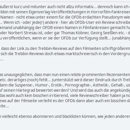
d äußerst kurz und mitunter auch nicht allzu informativ... dennoch kann 
Trebbin mit seinen Eigenverlag-Veröffentlichungen in Horrorfilm-Fankrei
 Namen - nicht etwa unter einem für die OFDb erdachten Pseudonym wie di
.. Wenn ich - oder jede(r) andere - hier als OFDb-User ein Review schreib
 jemand unabhängig der OFDB einen Namen in Filmfankreisen gemacht hat - 
er Norbert Stresau ist, oder gar Thomas Köbner, Georg Seeßlen etc. - da
zu veröffentlichen, wenn er sie der OFDb zur Verfügung stellt... (unabhä
 dass der Link zu den Trebbin-Reviews auf den Filmseiten schriftgrößen
n sich die Trebbin-Reviews doch etwas marktschreierisch in den Vorderg
...
twas unausgeglichen, dass man nun einen
relativ
prominenten Rezensenten i
c. derartiges (noch) fehlt... (unterstützt wird dieser Eindruck durch Treb
dann die Suspense-, Humor-, Erotik-, Pornographie-, Ästhetik-, Gehalt-, 
uf seinen Härtegrad bewertet werden? Und wird das auch die angekündig
as wohl auch kein bisschen irritierend, viele Reviewschreiber haben ja
views auf der Filmseite verleiht es der OFDb dann aber auch ein bisschen
ite...
n vielleicht ebenso abonnieren und blacklisten können, wie jeden anderen