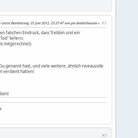
#2
Letzte Bearbeitung
: 25 Juni 2012, 23:27:47 von pm.diebelshausen
den falschen Eindruck, dass Trebbin und ein
od" liefern:
t mitgerechnet)
Du genannt hast, und viele weitere, ähnlich niveauvolle
n verdient hätten!
aben!
n.
#3