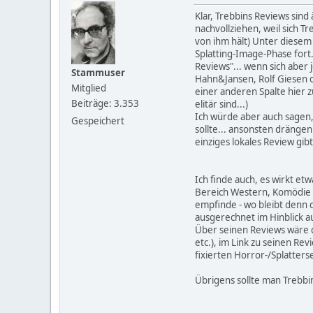
Klar, Trebbins Reviews sin
nachvollziehen, weil sich 
von ihm hält) Unter diesem
Splatting-Image-Phase fort.
Reviews"... wenn sich aber
Stammuser
Hahn&Jansen, Rolf Giesen od
Mitglied
einer anderen Spalte hier 
Beiträge: 3.353
elitär sind...)
Ich würde aber auch sagen,
Gespeichert
sollte... ansonsten dränge
einziges lokales Review gibt
Ich finde auch, es wirkt e
Bereich Western, Komödie et
empfinde - wo bleibt denn 
ausgerechnet im Hinblick a
Über seinen Reviews wäre d
etc.), im Link zu seinen Re
fixierten Horror-/Splatterse
Übrigens sollte man Trebbi