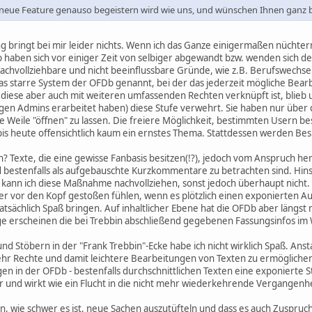
s neue Feature genauso begeistern wird wie uns, und wünschen Ihnen ganz 
g bringt bei mir leider nichts. Wenn ich das Ganze einigermaßen nüchtern 
aben sich vor einiger Zeit von selbiger abgewandt bzw. wenden sich de
nachvollziehbare und nicht beeinflussbare Gründe, wie z.B. Berufswechse
s starre System der OFDb genannt, bei der das jederzeit mögliche Bear
 diese aber auch mit weiteren umfassenden Rechten verknüpft ist, blieb un
gen Admins erarbeitet haben) diese Stufe verwehrt. Sie haben nur über d
e Weile "öffnen" zu lassen. Die freiere Möglichkeit, bestimmten Usern be
 bis heute offensichtlich kaum ein ernstes Thema. Stattdessen werden 
Texte, die eine gewisse Fanbasis besitzen(!?), jedoch vom Anspruch her zu
d bestenfalls als aufgebauschte Kurzkommentare zu betrachten sind. Hins
ann ich diese Maßnahme nachvollziehen, sonst jedoch überhaupt nicht. Denn
r vor den Kopf gestoßen fühlen, wenn es plötzlich einen exponierten Aut
atsächlich Spaß bringen. Auf inhaltlicher Ebene hat die OFDb aber längs
äge erscheinen die bei Trebbin abschließend gegebenen Fassungsinfos i
 und Stöbern in der "Frank Trebbin"-Ecke habe ich nicht wirklich Spaß. A
r Rechte und damit leichtere Bearbeitungen von Texten zu ermöglichen,
n in der OFDb - bestenfalls durchschnittlichen Texten eine exponierte 
r und wirkt wie ein Flucht in die nicht mehr wiederkehrende Vergangenhe
en, wie schwer es ist, neue Sachen auszutüfteln und dass es auch Zuspruc