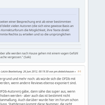
rbeiten einer Besprechung erst ab einer bestimmten
bleibt vielen Autoren (die sich eine gewisse Basis an
Korrekturforum die Möglichkeit, ihre Texte direkt
immte Rechte zu erteilen und so die ursprünglichen
, aber alle werden nach Hause gehen mit einem vagen Gefühl
ache vergessen." (Saki)
#4
Letzte Bearbeitung
: 26 Juni 2012, 00:19:30 von pm.diebelshausen
ordergrund und mehr noch: als würde sich die OFDb mit
t werden, wenn andere Reviews ebenso exponiert sind.
h OFDb-Autoren) gäbe, dann sähe das super aus, wenn
oben werden - aber auch das ist bestimmt nicht
lbstanmaßung. Auch darüber wurde hier im Forum schon
cklung. Stattdessen kommt diese Nummer, die nicht