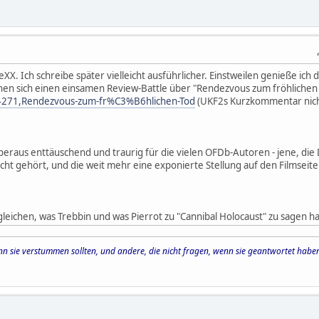
X. Ich schreibe später vielleicht ausführlicher. Einstweilen genieße ich 
n sich einen einsamen Review-Battle über "Rendezvous zum fröhlichen T
24271,Rendezvous-zum-fr%C3%B6hlichen-Tod
(UKF2s Kurzkommentar nich
beraus enttäuschend und traurig für die vielen OFDb-Autoren - jene, die 
icht gehört, und die weit mehr eine exponierte Stellung auf den Filmseite
gleichen, was Trebbin und was Pierrot zu "Cannibal Holocaust" zu sagen h
wenn sie verstummen sollten, und andere, die nicht fragen, wenn sie geantwortet habe