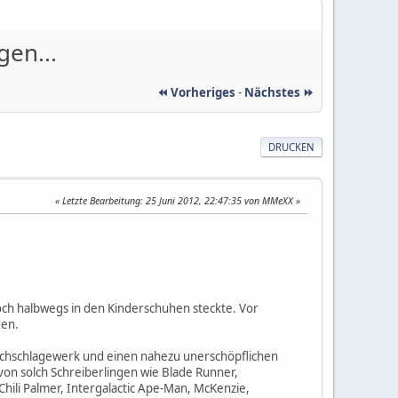
gen...
⏪ Vorheriges
-
Nächstes ⏩
DRUCKEN
Letzte Bearbeitung
: 25 Juni 2012, 22:47:35 von MMeXX
noch halbwegs in den Kinderschuhen steckte. Vor
den.
 Nachschlagewerk und einen nahezu unerschöpflichen
von solch Schreiberlingen wie Blade Runner,
hili Palmer, Intergalactic Ape-Man, McKenzie,