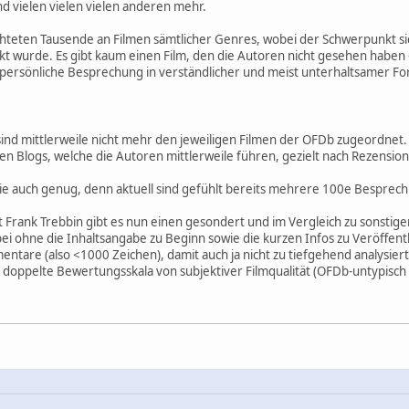
 vielen vielen vielen anderen mehr.
chteten Tausende an Filmen sämtlicher Genres, wobei der Schwerpunkt s
t wurde. Es gibt kaum einen Film, den die Autoren nicht gesehen haben 
 persönliche Besprechung in verständlicher und meist unterhaltsamer Fo
 sind mittlerweile nicht mehr den jeweiligen Filmen der OFDb zugeordnet
en Blogs, welche die Autoren mittlerweile führen, gezielt nach Rezensi
ie auch genug, denn aktuell sind gefühlt bereits mehrere 100e Besprech
it Frank Trebbin gibt es nun einen gesondert und im Vergleich zu sonsti
bei ohne die Inhaltsangabe zu Beginn sowie die kurzen Infos zu Veröffen
re (also <1000 Zeichen), damit auch ja nicht zu tiefgehend analysiert w
) doppelte Bewertungsskala von subjektiver Filmqualität (OFDb-untypisch