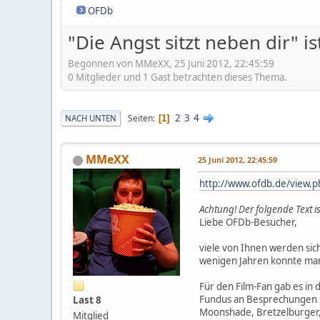
OFDb
"Die Angst sitzt neben dir" 
Begonnen von MMeXX, 25 Juni 2012, 22:45:59
0 Mitglieder und 1 Gast betrachten dieses Thema.
2
3
4
Seiten
NACH UNTEN
1
MMeXX
25 Juni 2012, 22:45:59
http://www.ofdb.de/view
Achtung! Der folgende Text 
Liebe OFDb-Besucher,
viele von Ihnen werden sic
wenigen Jahren konnte man
Für den Film-Fan gab es in
Fundus an Besprechungen se
Last 8
Moonshade, Bretzelburger, 
Mitglied