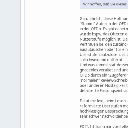
Wir hoffen, daß Sie diese
Ganz ehrlich, diese Hoffnun
"Stamm"-Autoren der OFDb h
in der OFDb. Es gibt dabei 
wurde bspw. des Öfteren da
Nutzerstufe möglich ist. Da
Vertrauen bei den zuständi
auszutauschen oder für ein
Userstufen aufzulösen, ist
stillschweigend entfernt.
Und was kommt stattdessen? 
gnadenlos veraltet sind un
OFDb durch ein "Zugpferd" k
"normalen" Review-Schreibe
oder anderen Nostalgiker t
detaillierte Fassungseintr
Es tut mir leid, beim Lesen
reformierte Userstufen meh
hochklassigen Besprechunge
sehr schwer nachvollziehba
EDIT: Ich kann mir vorstell