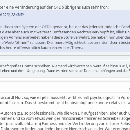
ber eine Veränderung auf der OFDb übrigens auch sehr froh:
i 2012, 22:45:59
n das starre System der OFDb genannt, bei der das jederzeit mögliche Bea
a diese aber auch mit weiteren umfassenden Rechten verknüpft ist, blieb und 
igen Admins erarbeitet haben) diese Stufe verwehrt. Sie haben nur über das 
ne Weile "öffnen" zu lassen. Die freiere Möglichkeit, bestimmten Usern best
 bis heute offensichtlich kaum ein ernstes Thema.
hrhaft großes Drama schreiben. Niemand wird verstehen, worauf es hinaus will
m Leben und ihrer Umgebung. Dann werden sie neue Tapeten aufhängen und die S
accord! Nur: so, wie es jetzt aussieht, wirkt es halt psychologisch im V
dentifizieren. Das ist bestimmt nicht beabsichtigt und könnte relativier
Autoren (z.B so professionelle, wie die von Dir aufgezählten, aber auc
kommen und so vom etwas weniger filmschreiberfahrenen Schreiber abgeh
der (nachvollziehbaren) Fairness und der Verhinderung von elitärer Se
he Diskussionen finden nur leider keinen Niederschlag in der Weiterentwi