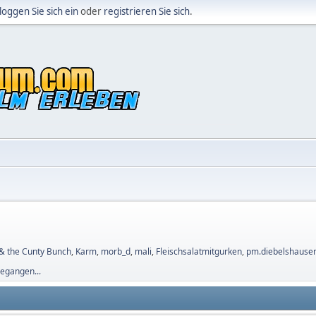
loggen Sie sich ein
oder
registrieren Sie sich
.
 the Cunty Bunch
,
Karm
,
morb_d
,
mali
,
Fleischsalatmitgurken
,
pm.diebelshause
gegangen...