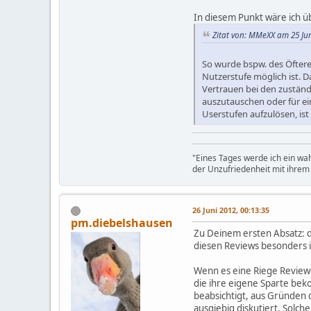
In diesem Punkt wäre ich ü
Zitat von: MMeXX am 25 Jun
So wurde bspw. des Öftere
Nutzerstufe möglich ist. D
Vertrauen bei den zuständ
auszutauschen oder für ei
Userstufen aufzulösen, ist
"Eines Tages werde ich ein wa
der Unzufriedenheit mit ihre
26 Juni 2012, 00:13:35
pm.diebelshausen
Zu Deinem ersten Absatz: d'
diesen Reviews besonders i
Wenn es eine Riege Review-
die ihre eigene Sparte be
beabsichtigt, aus Gründen 
ausgiebig diskutiert. Solc