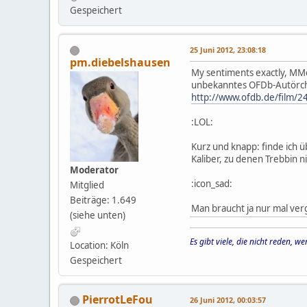
Gespeichert
25 Juni 2012, 23:08:18
pm.diebelshausen
My sentiments exactly, MMeX
unbekanntes OFDb-Autörche
http://www.ofdb.de/film/
:LOL:
Kurz und knapp: finde ich ü
Kaliber, zu denen Trebbin n
Moderator
:icon_sad:
Mitglied
Beiträge: 1.649
Man braucht ja nur mal ver
(siehe unten)
Es gibt viele, die nicht reden, 
Location: Köln
Gespeichert
PierrotLeFou
26 Juni 2012, 00:03:57