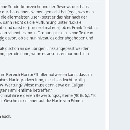
ich eine Sonderkennzeichnung der Reviews durchaus
sen durchaus einen Namen gemacht hat (egal, was man
e allermeisten User - setzt er das hier nach der
e, dann reicht da die Aufführung unter "Lokale
und da ist es (mir) erstmal egal, ob es Frank Trebbin,
nn scheint es mir in Ordnung zu sein, seine Texte in
ngig davon, ob sie nun niveaulos oder abgehoben und
mäßig schon an die übrigen Links angepasst werden
rund, gerade dann, wenn es ansonsten nur noch ein
m Bereich Horror/Thriller aufweisen kann, dass im
bins Härtegradwertung, die ich als leicht prollig
usw.-Wertung? Wieso muss denn etwa ein Caligari
ten Familienfilme betreffen?
 nochmal ihre eigenen Bewertungssysteme (90%, 6,5/10
 das Geschmäckle einer auf die Härte von Filmen
 auch...