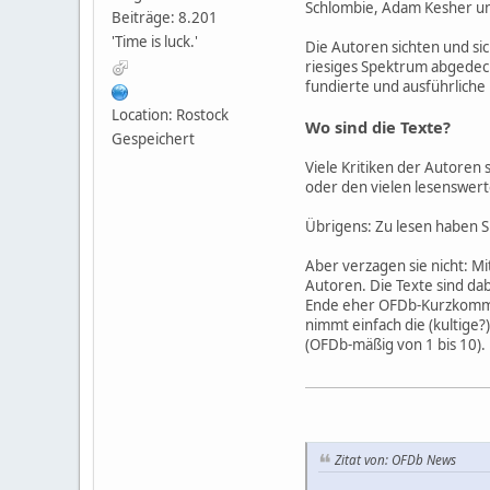
Schlombie, Adam Kesher und
Beiträge: 8.201
'Time is luck.'
Die Autoren sichten und si
riesiges Spektrum abgedeck
fundierte und ausführliche
Location: Rostock
Wo sind die Texte?
Gespeichert
Viele Kritiken der Autoren
oder den vielen lesenswert
Übrigens: Zu lesen haben S
Aber verzagen sie nicht: M
Autoren. Die Texte sind da
Ende eher OFDb-Kurzkommenta
nimmt einfach die (kultige?
(OFDb-mäßig von 1 bis 10).
Zitat von: OFDb News