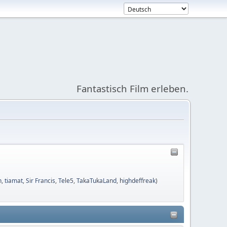
Fantastisch Film erleben.
n
,
tiamat
,
Sir Francis
,
Tele5
,
TakaTukaLand
,
highdeffreak
)