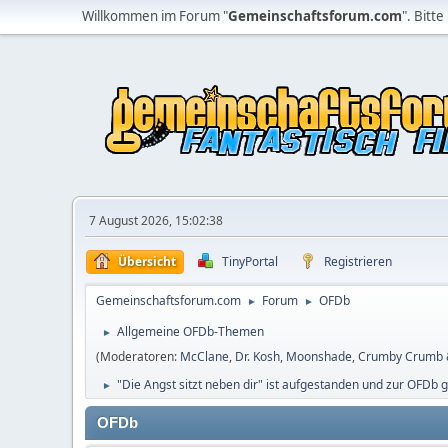
Willkommen im Forum "
Gemeinschaftsforum.com
". Bitte
7 August 2026, 15:02:38
Übersicht
TinyPortal
Registrieren
Gemeinschaftsforum.com
Forum
OFDb
►
►
Allgemeine OFDb-Themen
►
(Moderatoren:
McClane
,
Dr. Kosh
,
Moonshade
,
Crumby Crumb &
"Die Angst sitzt neben dir" ist aufgestanden und zur OFDb 
►
OFDb