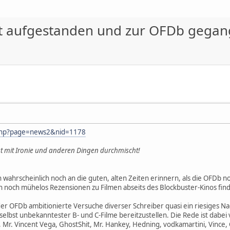
ist aufgestanden und zur OFDb gegan
.php?page=news2&nid=1178
ist mit Ironie und anderen Dingen durchmischt!
h wahrscheinlich noch an die guten, alten Zeiten erinnern, als die OFDb 
 noch mühelos Rezensionen zu Filmen abseits des Blockbuster-Kinos fin
 der OFDb ambitionierte Versuche diverser Schreiber quasi ein riesiges
lbst unbekanntester B- und C-Filme bereitzustellen. Die Rede ist dabei 
Mr. Vincent Vega, GhostShit, Mr. Hankey, Hedning, vodkamartini, Vince, C