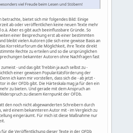
besonders viel Freude beim Lesen und Stöbern!
betrachte, bietet sich mir folgendes Bild: Einige
rzeit ab oder veröffentlichen keine neuen Texte mehr
l o.ä. Aber es gibt auch beeinflussbare Gründe. So
beiten einer Besprechung erst ab einer bestimmten
d bleibt vielen Autoren (die sich eine gewisse Basis an
as Korrekturforum die Möglichkeit, ihre Texte direkt
stimmte Rechte zu erteilen und so die ursprünglichen
Besprechungen bekannter Autoren ohne Nachfragen fast
meist - und das gibt Trebbin ja auch selbst zu -
ichtlich einer gewissen Popularitätsförderung der
 ich kann mir vorstellen, dass sich die - ab jetzt -
or in der OFDb gibt. Die Härteskala mag ja für den ein
t mehr zu bieten. Und gerade mit dem Anspruch an
m Widerspruch zu diesem Kernpunkt der OFDb.
nstatt den noch nicht abgewanderten Schreibern durch
 wird einem bekannteren Autor mit - im Vergleich zu
Stellung eingeräumt. Für mich ist diese Maßnahme nur
it.
h für die Veröffentlichung dieser Texte in der OFDb