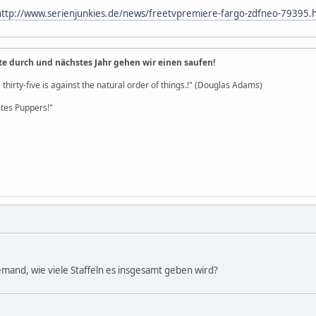
http://www.serienjunkies.de/news/freetvpremiere-fargo-zdfneo-79395.
te durch und nächstes Jahr gehen wir einen saufen!
 thirty-five is against the natural order of things.!" (Douglas Adams)
es Puppers!"
emand, wie viele Staffeln es insgesamt geben wird?