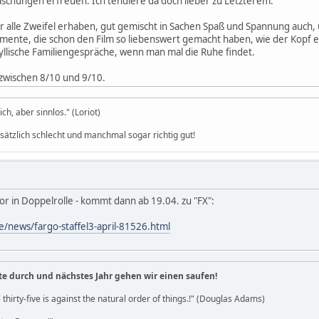
chungen erfreuen. Ich tendiere da doch lieber zu Letzterem.
er alle Zweifel erhaben, gut gemischt in Sachen Spaß und Spannung auch, 
Momente, die schon den Film so liebenswert gemacht haben, wie der Kopf 
llische Familiengespräche, wenn man mal die Ruhe findet.
wischen 8/10 und 9/10.
h, aber sinnlos." (Loriot)
dsätzlich schlecht und manchmal sogar richtig gut!
or in Doppelrolle - kommt dann ab 19.04. zu "FX":
e/news/fargo-staffel3-april-81526.html
te durch und nächstes Jahr gehen wir einen saufen!
 thirty-five is against the natural order of things.!" (Douglas Adams)