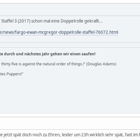
Staffel 3 (2017) schon mal eine Doppelrolle gekrallt...
de/news/fargo-ewan-mcgregor-doppelrolle-staffel-76072.html
te durch und nächstes Jahr gehen wir einen saufen!
 thirty-five is against the natural order of things.!" (Douglas Adams)
es Puppers!"
 jetzt spät doch noch zu Ehren, leider um 23h wirklich sehr spät, fast 