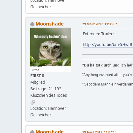
Location: Hannover
Gespeichert
Moonshade
29 März 2017, 11:35:57
Extended Trailer:
http://youtu.be/bm-5HwI
"Du hältst durch und ich hal
"Anything invented after you're
FIRST 8
Mitglied
"Gebt dem Mann ein verdammt
Beiträge: 21.192
Käuzchen des Todes
Location: Hannover
Gespeichert
Moonshade
19 April 2017, 11:07:13