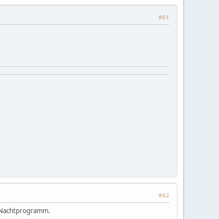
#61
#62
im Nachtprogramm.