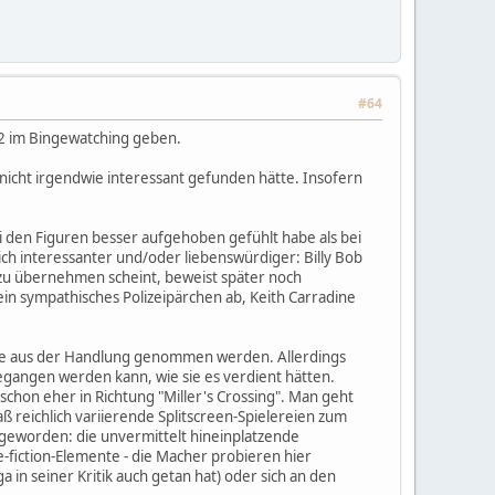
#64
d 2 im Bingewatching geben.
ch nicht irgendwie interessant gefunden hätte. Insofern
ei den Figuren besser aufgehoben gefühlt habe als bei
lich interessanter und/oder liebenswürdiger: Billy Bob
y zu übernehmen scheint, beweist später noch
ein sympathisches Polizeipärchen ab, Keith Carradine
e sie aus der Handlung genommen werden. Allerdings
gegangen werden kann, wie sie es verdient hätten.
 schon eher in Richtung "Miller's Crossing". Man geht
aß reichlich variierende Splitscreen-Spielereien zum
geworden: die unvermittelt hineinplatzende
-fiction-Elemente - die Macher probieren hier
 in seiner Kritik auch getan hat) oder sich an den