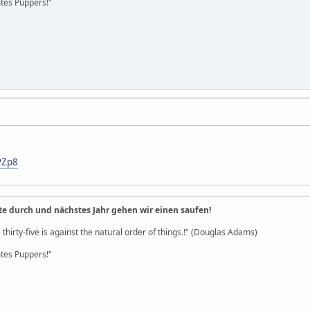
es Puppers!"
PZp8
te durch und nächstes Jahr gehen wir einen saufen!
 thirty-five is against the natural order of things.!" (Douglas Adams)
es Puppers!"