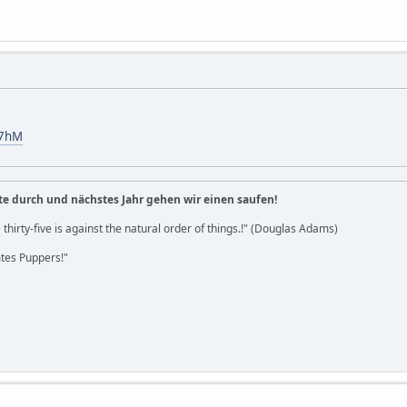
R7hM
te durch und nächstes Jahr gehen wir einen saufen!
 thirty-five is against the natural order of things.!" (Douglas Adams)
es Puppers!"