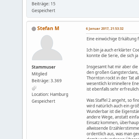
Beiträge: 15
Gespeichert
Stefan M
6 Januar 2017, 21:53:32
Eine einwöchige Erkältung f
Ich bin ja auch erklärter Co
konnte die Serie, die sich ja
Insgesamt hat mir aber die 
Stammuser
den großen Gangsterclans, d
Mitglied
Thornton rockt in der Tat 
Beiträge: 3.369
wesentlich kriminellere En
ist ebenfalls sehr erfreulic
Location: Hamburg
Was Staffel 2 angeht, so f
Gespeichert
wird natürlich auch ein gr
Wunderbar ist die Eigenstän
andere Wege, anstatt einfac
Einsatz kommen, überhaupt 
allwissende Erzählerstimme
ordentlich aus, was man ger