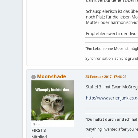
damit verbundenen Überras
Schauspielerisch ist das üb
noch Platz für die leisen 
Mutter oder harmonisch-idy
Empfehlenswert irgendwo z
"Ein Leben ohne Mops ist möglic
Synchronisation ist nicht grun
Moonshade
23 Februar 2017, 17:46:02
Staffel 3 - mit Ewan McGreg
http://www.serienjunkies.d
"Du hältst durch und ich hal
"Anything invented after you're
FIRST 8
Mitglied