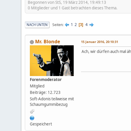
Begonnen von StS, 19 März 2014, 19:49:13
0 Mitglieder und 1 Gast betrachten dieses Thema.
1
2
4
Seiten
NACH UNTEN
3
Mr. Blonde
15 Januar 2016, 20:10:31
Ach, wir dürfen auch mal äh
Forenmoderator
Mitglied
Beiträge: 12.723
Soft-Adonis teilweise mit
Schaumgummibezug
Gespeichert