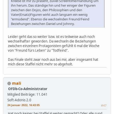
Kreese ist mir zu präsent, zuviel Screentime/Handlung um
ihn herum. Das ständige hin und her einiger der Figuren
zwischen den Dojos, den Philosophien und den
Vater(Ersatz)Figuren wirkt auch langsam ein wenig
"ermüdend". Ebenso die wechselnden Freund/Feind
Beziehungen zwischen Daniel und Johnny.
Leider geht das so weiter bzw. ist es teilweise auch noch
wechselhafter geworden. Da wechseln die Beziehungen
zwischen einzelnen Protagonisten gefühlt 6 mal die Woche
von "Freund fürs Leben" zu "Todfeind".
Das Finale steht zwar noch aus bei mir, aber insgesamt hat
mich diese Staffel nicht mehr so abgeholt.
mali
OFDb-Co-Administrator
Mitglied
Beiträge: 11.041
Soft-Adonis 2.0
24 Januar 2022, 16:43:05
#47
Hat noch keiner bei Staffel 4 weiter gemacht? Oder alle rund