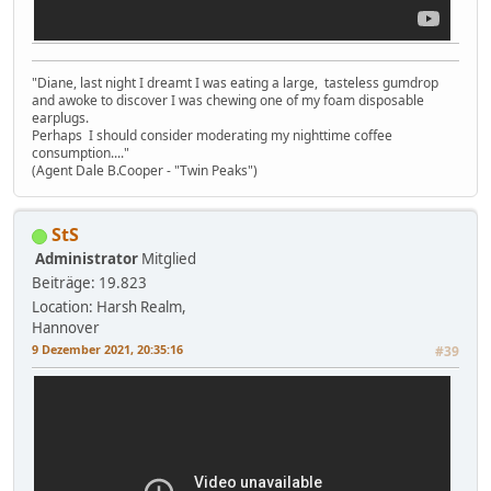
"Diane, last night I dreamt I was eating a large, tasteless gumdrop
and awoke to discover I was chewing one of my foam disposable
earplugs.
Perhaps I should consider moderating my nighttime coffee
consumption...."
(Agent Dale B.Cooper - "Twin Peaks")
StS
Administrator
Mitglied
Beiträge: 19.823
Location: Harsh Realm,
Hannover
9 Dezember 2021, 20:35:16
#39