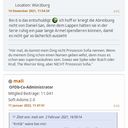
Location: Würzburg
14 Dezember 2021, 11:54:24
#45
Bei 6 is das entschuldigt
ich hoff er kriegt die Abreibung
nicht von Daniel-San, denn dem Lappen hätten sie in der
Serie ruhig ein paar lange Ärmel spendieren können, damit
es nicht gar so lächerlich aussieht
"Hör mal, du kannst mein Ding nicht Prinzessin Sofia nennen. Wenn
du meinem Ding schon einen Namen geben willst, dann muss es
schon was supermaskulines sein. Sowas wie Spike oder Butch oder
Krull, The Warrior King, aber NICHT Prinzessin Sofia."
mali
OFDb-Co-Administrator
Mitglied
Beiträge: 11.041
Soft-Adonis 2.0
11 Januar 2022, 11:47:41
#46
Zitat von: mali am 2 Februar 2021, 14:59:14
"Kritik" wäre bei mir: