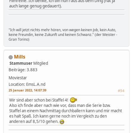
Filmreihe. Ich denke, ich bin nun raus aus dem Ding (hat ja
auch lange genug gedauert).
"Ich will jetzt nichts mehr hören, von wegen keinen Job, kein Auto,
keine Freundin, keine Zukunft und keinen Schwanz." (der Meister -
Gran Torino)
Mills
Stammuser
Mitglied
Beiträge: 3.883
Moviestar
Location: EmsL.A.nd
25 Januar 2022, 14:07:39
#54
Wir sind aber schon bei Staffel 4!
Also ich finde aber nach wie vor, dass man die Serie bzw.
Staffel an einem Nachmittag durchballern kann und mir macht
es halt Spaß. Ich kann gerne noch im Vergleich zu den
anderen auf 8,5/10 gehen.