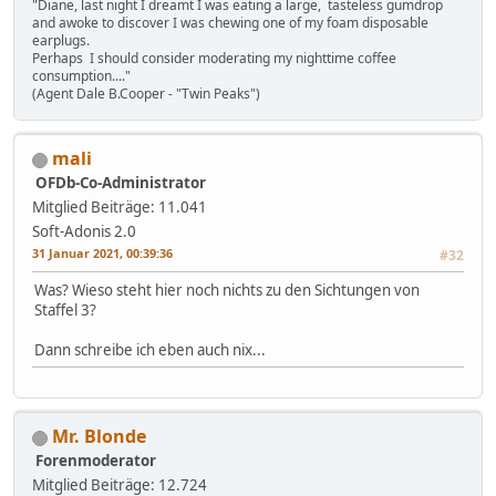
"Diane, last night I dreamt I was eating a large, tasteless gumdrop
and awoke to discover I was chewing one of my foam disposable
earplugs.
Perhaps I should consider moderating my nighttime coffee
consumption...."
(Agent Dale B.Cooper - "Twin Peaks")
mali
OFDb-Co-Administrator
Mitglied
Beiträge: 11.041
Soft-Adonis 2.0
31 Januar 2021, 00:39:36
#32
Was? Wieso steht hier noch nichts zu den Sichtungen von
Staffel 3?
Dann schreibe ich eben auch nix...
Mr. Blonde
Forenmoderator
Mitglied
Beiträge: 12.724