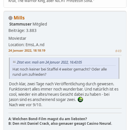
Krull, The Warrior King, aber NICHT Prinzessin Sofia."
Mills
Stammuser
Mitglied
Beiträge: 3.883
Moviestar
Location: EmsL.A.nd
24 Januar 2022, 18:18:19
#49
Zitat von: mali am 24 Januar 2022, 16:43:05
Hat noch keiner bei Staffel 4 weiter gemacht? Oder alle
rund um zufrieden?
Doch klar, zwei Tage nach Veröffentlichung durch gewesen.
Funktioniert alles immer noch wunderbar. Und natürlich ist es
cool, wieder ein altes/neues Gesicht dabei zu haben - bei
Jason sind es anscheinend sogar zwei.
Nach wie vor 9/10.
A: Welchen Bond-Film magst du am liebsten?
B: Den mit Daniel Crack, also genauer gesagt Casino Neural.