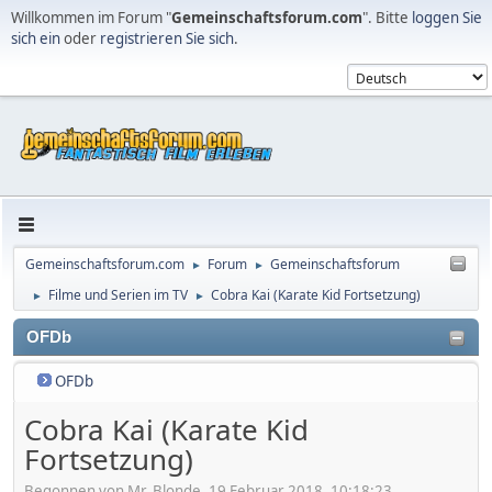
Willkommen im Forum "
Gemeinschaftsforum.com
". Bitte
loggen Sie
sich ein
oder
registrieren Sie sich
.
Gemeinschaftsforum.com
Forum
Gemeinschaftsforum
►
►
Filme und Serien im TV
Cobra Kai (Karate Kid Fortsetzung)
►
►
OFDb
OFDb
Cobra Kai (Karate Kid
Fortsetzung)
Begonnen von Mr. Blonde, 19 Februar 2018, 10:18:23