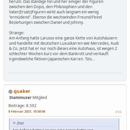
herum. Das ständige hin und her einiger der Figuren
zwischen den Dojos, den Philosophien und den
Vater(Ersatz)Figuren wirkt auch langsam ein wenig
"ermüdend". Ebenso die wechselnden Freund/Feind
Beziehungen zwischen Daniel und Johnny.
Strange:
Am Anfang hatte Larusso eine ganze Kette von Autohäusern
und handelte mit deutschen Luxuskarren wie Mercedes, Audi
& Co. Jetzt hat er nur noch dieses eine Autohaus, ist wegen 2
schlechter Wochen kurz vor dem Bankrott und verkauft
irgendwelche fiktiven Japanischen Karren. Tsts...
quaker
Stammuser
Mitglied
Beiträge: 8.592
8 Februar 2021, 10:58:06
#36
Zitat
Am Anfang hatte Larusso eine ganze Kette von