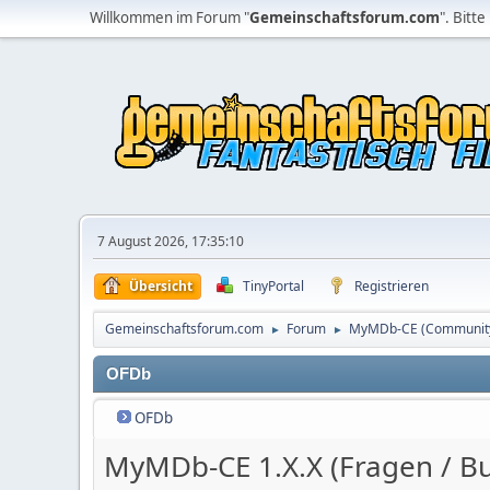
Willkommen im Forum "
Gemeinschaftsforum.com
". Bitte
7 August 2026, 17:35:10
Übersicht
TinyPortal
Registrieren
Gemeinschaftsforum.com
Forum
MyMDb-CE (Community 
►
►
OFDb
OFDb
MyMDb-CE 1.X.X (Fragen / B