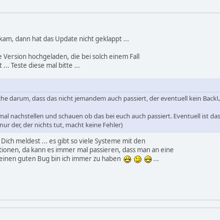
kam, dann hat das Update nicht geklappt ...
e Version hochgeladen, die bei solch einem Fall
.. Teste diese mal bitte ...
che darum, dass das nicht jemandem auch passiert, der eventuell kein BackU
 mal nachstellen und schauen ob das bei euch auch passiert. Eventuell ist d
nur der, der nichts tut, macht keine Fehler)
 Dich meldest ... es gibt so viele Systeme mit den
ionen, da kann es immer mal passieren, dass man an eine
ür einen guten Bug bin ich immer zu haben
...