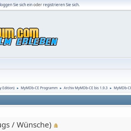
loggen Sie sich ein
oder
registrieren Sie sich
.
Edition)
MyMDb-CE Programm
Archiv MyMDb-CE bis 1.9.3
MyMDb-CE 
►
►
►
ugs / Wünsche)