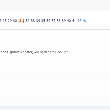
7
28
29
30
32
33
34
35
36
37
38
39
40
41
42
31
ir das Update-Fenster, wie nach dem Backup?