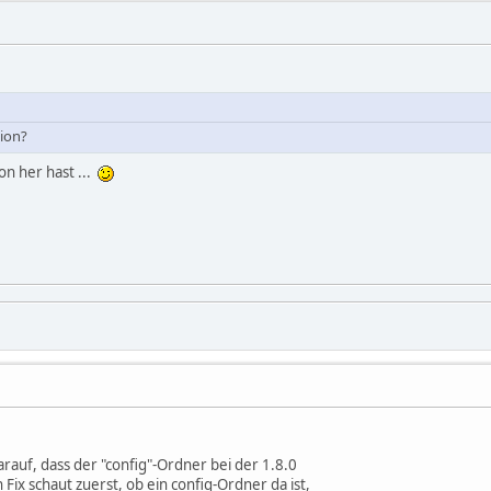
sion?
on her hast ...
arauf, dass der "config"-Ordner bei der 1.8.0
n Fix schaut zuerst, ob ein config-Ordner da ist,