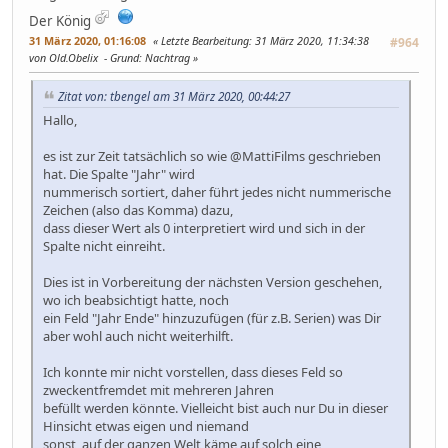
Der König
31 März 2020, 01:16:08
Letzte Bearbeitung
: 31 März 2020, 11:34:38
#964
von Old.Obelix
Grund
: Nachtrag
Zitat von: tbengel am 31 März 2020, 00:44:27
Hallo,
es ist zur Zeit tatsächlich so wie @MattiFilms geschrieben
hat. Die Spalte "Jahr" wird
nummerisch sortiert, daher führt jedes nicht nummerische
Zeichen (also das Komma) dazu,
dass dieser Wert als 0 interpretiert wird und sich in der
Spalte nicht einreiht.
Dies ist in Vorbereitung der nächsten Version geschehen,
wo ich beabsichtigt hatte, noch
ein Feld "Jahr Ende" hinzuzufügen (für z.B. Serien) was Dir
aber wohl auch nicht weiterhilft.
Ich konnte mir nicht vorstellen, dass dieses Feld so
zweckentfremdet mit mehreren Jahren
befüllt werden könnte. Vielleicht bist auch nur Du in dieser
Hinsicht etwas eigen und niemand
sonst, auf der ganzen Welt käme auf solch eine