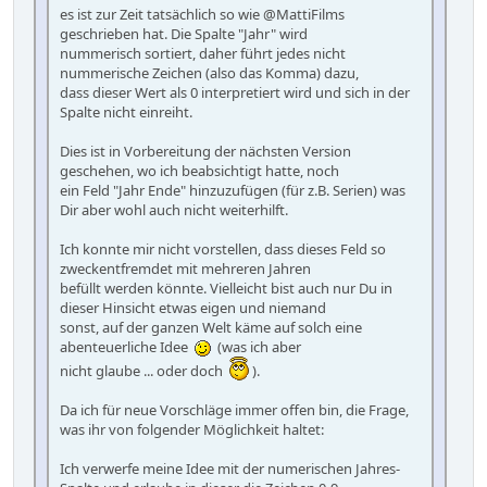
es ist zur Zeit tatsächlich so wie @MattiFilms
geschrieben hat. Die Spalte "Jahr" wird
nummerisch sortiert, daher führt jedes nicht
nummerische Zeichen (also das Komma) dazu,
dass dieser Wert als 0 interpretiert wird und sich in der
Spalte nicht einreiht.
Dies ist in Vorbereitung der nächsten Version
geschehen, wo ich beabsichtigt hatte, noch
ein Feld "Jahr Ende" hinzuzufügen (für z.B. Serien) was
Dir aber wohl auch nicht weiterhilft.
Ich konnte mir nicht vorstellen, dass dieses Feld so
zweckentfremdet mit mehreren Jahren
befüllt werden könnte. Vielleicht bist auch nur Du in
dieser Hinsicht etwas eigen und niemand
sonst, auf der ganzen Welt käme auf solch eine
abenteuerliche Idee
(was ich aber
nicht glaube ... oder doch
).
Da ich für neue Vorschläge immer offen bin, die Frage,
was ihr von folgender Möglichkeit haltet:
Ich verwerfe meine Idee mit der numerischen Jahres-