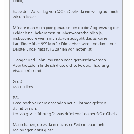
Hallo,
habe den Vorschlag von @Old.Obelix da ein wenig auf mich
wirken lassen.
Müsste man noch pixelgenau sehen ob die Abgrenzung der
Felder hinzubekommen ist. Aber wahrscheinlich ja,
insbesondere wenn man davon ausgeht das es keine
Lauflänge über 999 Min.? / Film geben wird und damit nur
Darstellungs-Platz für 3 Zahlen von nöten ist.
"Länge" und "Jahr" müssten noch getauscht werden.
Aber trotzdem finde ich diese dichte Felderanhäufung
etwas drückend.
Gruß
Matti-Films
P.S.
Grad noch vor dem absenden neue Einträge gelesen -
damit bin ich,
trotz o.g. Ausführung "etwas drückend" da bei @Old.Obelix.
Mal schauen, ob es da in nächster Zeit ein paar mehr
Meinungen dazu gibt?