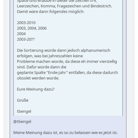
Spalte und erlaube in dieser die Zeichen 0-9,
Leerzeichen, Komma, Fragezeichen und Bindestrich.
Damit wäre dann folgendes möglich:
2003-2010
2003, 2004, 2006
2004
2003-20??
Die Sortierung würde dann jedoch alphanumerisch
erfolgen, was bei Jahreszahlen keine
Probleme machen würde, da diese eh immer vierstellig
sind. Dafür würde dann die
geplante Spalte "Ende-Jahr" entfallen, da diese dadurch
obsolet werden würde.
Eure Meinung dazu?
Grüße
tbengel
@tbengel
Meine Meinung dazu ist, es so zu belassen wie es jetzt ist.