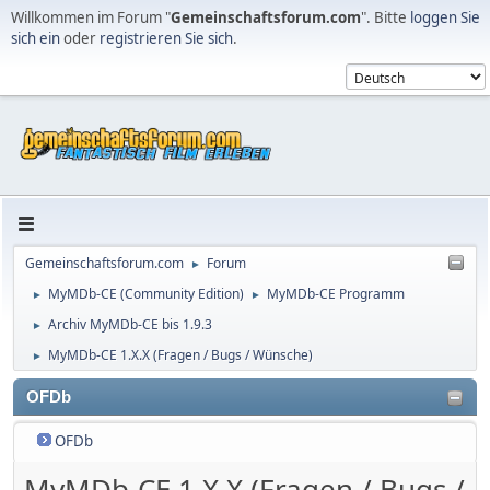
Willkommen im Forum "
Gemeinschaftsforum.com
". Bitte
loggen Sie
sich ein
oder
registrieren Sie sich
.
Gemeinschaftsforum.com
Forum
►
MyMDb-CE (Community Edition)
MyMDb-CE Programm
►
►
Archiv MyMDb-CE bis 1.9.3
►
MyMDb-CE 1.X.X (Fragen / Bugs / Wünsche)
►
OFDb
OFDb
MyMDb-CE 1.X.X (Fragen / Bugs /