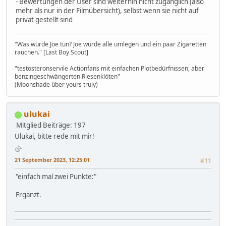
- Bewertungen der User sind weiterhin nicht zugänglich (also
mehr als nur in der Filmübersicht), selbst wenn sie nicht auf
privat gestellt sind
"Was würde Joe tun? Joe würde alle umlegen und ein paar Zigaretten
rauchen." [Last Boy Scout]
"testosteronservile Actionfans mit einfachen Plotbedürfnissen, aber
benzingeschwängerten Riesenklöten"
(Moonshade über yours truly)
ulukai
Mitglied
Beiträge: 197
Ulukai, bitte rede mit mir!
21 September 2023, 12:25:01
#11
"einfach mal zwei Punkte:"
Ergänzt.