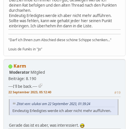
Das Ziel finde ich immer noch gut, deswegen werde ich
deinen Rat befolgen und den alten Thread nach den Punkten
durchsehen.
Eindeutig Erledigtes werde ich aber nicht mehr aufführen.
Sollte was fehlen, kann wie gehabt jeder hier seinen Punkt
einbringen. Ich überhehm ihn dann in die Liste.
"Darf ich Ihnen zum Abschied diese schöne Schippe schenken..."
Louis de Funès in "Jo"
Karm
Moderator
Mitglied
Beiträge: 8.190
----I'll be back.----
22 September 2023, 05:12:40
#19
Zitat von: ulukai am 22 September 2023, 01:39:24
Eindeutig Erledigtes werde ich aber nicht mehr aufführen.
Gerade das ist es aber, was interessiert.