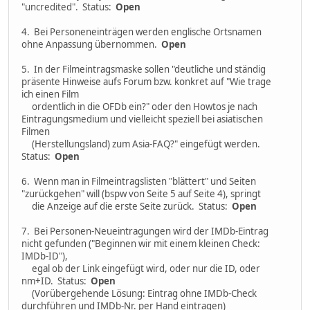
"uncredited". Status:
Open
4. Bei Personeneinträgen werden englische Ortsnamen
ohne Anpassung übernommen.
Open
5. In der Filmeintragsmaske sollen "deutliche und ständig
präsente Hinweise aufs Forum bzw. konkret auf "Wie trage
ich einen Film
ordentlich in die OFDb ein?" oder den Howtos je nach
Eintragungsmedium und vielleicht speziell bei asiatischen
Filmen
(Herstellungsland) zum Asia-FAQ?" eingefügt werden.
Status:
Open
6. Wenn man in Filmeintragslisten "blättert" und Seiten
"zurückgehen" will (bspw von Seite 5 auf Seite 4), springt
die Anzeige auf die erste Seite zurück. Status:
Open
7. Bei Personen-Neueintragungen wird der IMDb-Eintrag
nicht gefunden ("Beginnen wir mit einem kleinen Check:
IMDb-ID"),
egal ob der Link eingefügt wird, oder nur die ID, oder
nm+ID. Status:
Open
(Vorübergehende Lösung: Eintrag ohne IMDb-Check
durchführen und IMDb-Nr. per Hand eintragen)