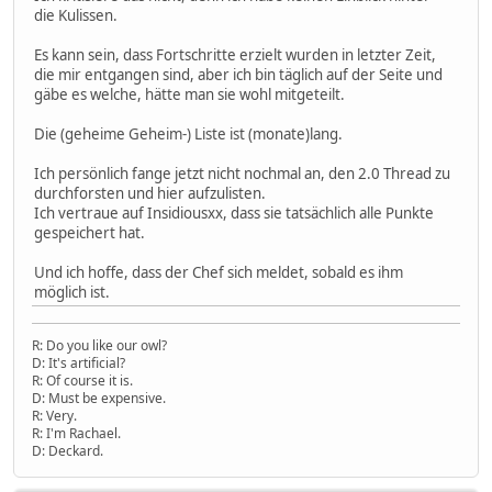
die Kulissen.
Es kann sein, dass Fortschritte erzielt wurden in letzter Zeit,
die mir entgangen sind, aber ich bin täglich auf der Seite und
gäbe es welche, hätte man sie wohl mitgeteilt.
Die (geheime Geheim-) Liste ist (monate)lang.
Ich persönlich fange jetzt nicht nochmal an, den 2.0 Thread zu
durchforsten und hier aufzulisten.
Ich vertraue auf Insidiousxx, dass sie tatsächlich alle Punkte
gespeichert hat.
Und ich hoffe, dass der Chef sich meldet, sobald es ihm
möglich ist.
R: Do you like our owl?
D: It's artificial?
R: Of course it is.
D: Must be expensive.
R: Very.
R: I'm Rachael.
D: Deckard.