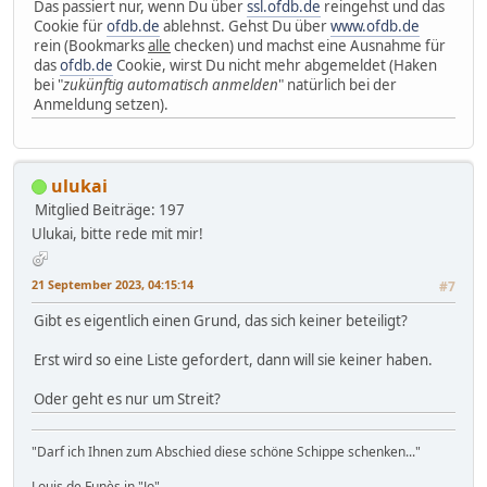
Das passiert nur, wenn Du über
ssl.ofdb.de
reingehst und das
Cookie für
ofdb.de
ablehnst. Gehst Du über
www.ofdb.de
rein (Bookmarks
alle
checken) und machst eine Ausnahme für
das
ofdb.de
Cookie, wirst Du nicht mehr abgemeldet (Haken
bei "
zukünftig automatisch anmelden
" natürlich bei der
Anmeldung setzen).
ulukai
Mitglied
Beiträge: 197
Ulukai, bitte rede mit mir!
21 September 2023, 04:15:14
#7
Gibt es eigentlich einen Grund, das sich keiner beteiligt?
Erst wird so eine Liste gefordert, dann will sie keiner haben.
Oder geht es nur um Streit?
"Darf ich Ihnen zum Abschied diese schöne Schippe schenken..."
Louis de Funès in "Jo"