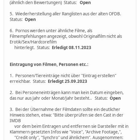
(ähnlich den Bewertungen) Status:
Open
5. Wiederherstellung aller Ranglisten aus der alten OFDB.
Status:
Open
6. Pornos werden unter ähnliche Filme, als
Filmempfehlungen angezeigt, obwohl Originalfilm nicht als
Erotik/Sex/Hardcorefilm
hinterlegt. Status:
Erledigt 08.11.2023
Eintragung von Filmen, Personen etc.:
1. Personen/Tiereinträge nicht über "Eintrag erstellen"
erreichbar. Status:
Erledigt 25.09.2023
2. Bei Personeneinträgen kann man kein Datum eingeben,
das nur aus Jahr oder Monat/Jahr besteht.. Status:
Open
3. Bei der Übernahme der Filmdaten sollte ein deutlicher
Hinweis stehen, etwa: "Bitte überprüfen sie den Cast in der
IMDB
vor dem beim Eintragen und entfernen sie Darsteller mit in
Klammern gesetzten Infos wie "Voice", "Archive Footage,",
"Credit only", "Synchro" und ähnlichem". Ausgenommen: