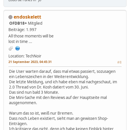
endoskelett
OFDB18+
Mitglied
Beiträge: 1.997
All those moments will be
lost in time ...
Location: TechNoir
21 September 2023, 04:45:31
#8
Die User warten darauf, dass mal etwas passiert, sozusagen
ein Lebenszeichen in der Weiterentwicklung.
Die letzte Meldung, und ich habe eben mal nachgeschaut, im
2.0 Thread von Dr. Kosh datiert vom 30. Juni.
Das sind nun bald 3 Monate.
Die Mini-Sache mit den Reviews auf der Hauptseite mal
ausgenommen.
Warum das so ist, weiß nur Bremen.
Dass noch Leben existiert, sieht man an gewissen Shop-
Einträgen.
Ich kritisiere das nicht, denn ich habe keinen Einblick hinter