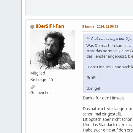
80erSiFi-Fan
5 Januar 2024, 22:56:13
Zitat von: tbengel am 5 Ja
Was Du machen kannst ... n
statt das normale kleine 
das Fenster angepasst, bie
Hierzu mal im Handbuch le
Mitglied
Grüße
Beiträge: 45
tbengel
Gespeichert
Danke für den Hinweis.
Das hatte ich vor längerem
schon mal eingestellt.
Ist optisch aber nicht schö
Und das Standartcover zusä
Habe zwar eine auf den ers