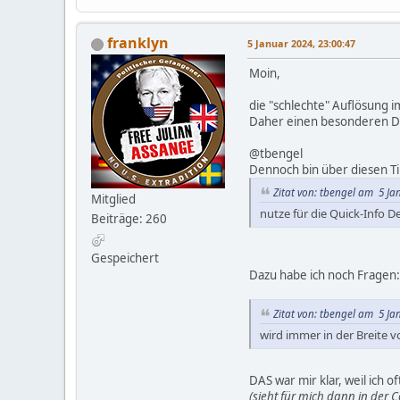
franklyn
5 Januar 2024, 23:00:47
Moin,
die "schlechte" Auflösung i
Daher einen besonderen Da
@tbengel
Dennoch bin über diesen Tip
Zitat von: tbengel am 5 Ja
Mitglied
nutze für die Quick-Info D
Beiträge: 260
Gespeichert
Dazu habe ich noch Fragen:
Zitat von: tbengel am 5 Ja
wird immer in der Breite
DAS war mir klar, weil ich 
(sieht für mich dann in der 