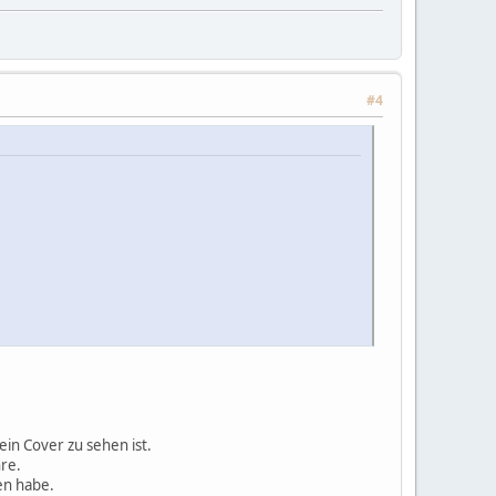
#4
in Cover zu sehen ist.
re.
en habe.