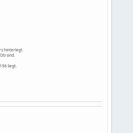
s hinterlegt.
FDb sind.
196 liegt.