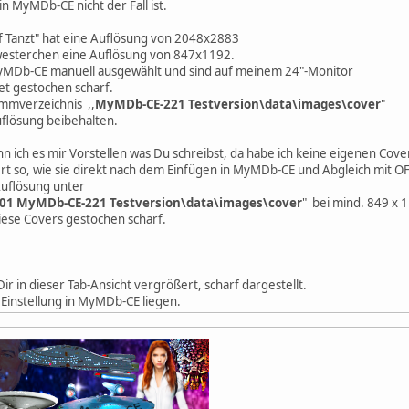
in MyMDb-CE nicht der Fall ist.
f Tanzt" hat eine Auflösung von 2048x2883
westerchen eine Auflösung von 847x1192.
MyMDb-CE manuell ausgewählt und sind auf meinem 24"-Monitor
et gestochen scharf.
mverzeichnis ,,
MyMDb-CE-221 Testversion\data\images\cover
"
flösung beibehalten.
n ich es mir Vorstellen was Du schreibst, da habe ich keine eigenen Cover
rt so, wie sie direkt nach dem Einfügen in MyMDb-CE und Abgleich mit O
Auflösung unter
\01 MyMDb-CE-221 Testversion\data\images\cover
" bei mind. 849 x 1
diese Covers gestochen scharf.
ir in dieser Tab-Ansicht vergrößert, scharf dargestellt.
 Einstellung in MyMDb-CE liegen.