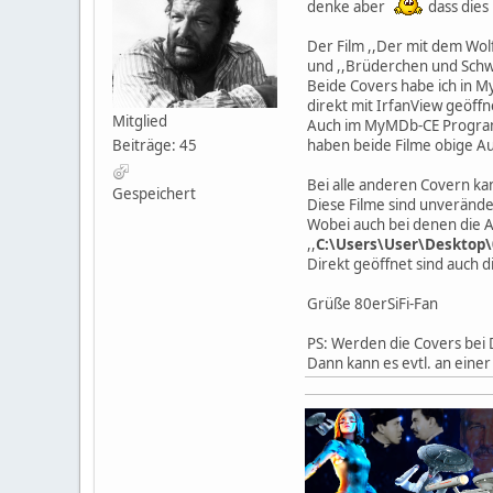
denke aber
dass dies 
Der Film ,,Der mit dem Wol
und ,,Brüderchen und Sch
Beide Covers habe ich in 
direkt mit IrfanView geöffn
Mitglied
Auch im MyMDb-CE Program
Beiträge: 45
haben beide Filme obige Au
Bei alle anderen Covern kan
Gespeichert
Diese Filme sind unverände
Wobei auch bei denen die 
,,
C:\Users\User\Desktop
Direkt geöffnet sind auch 
Grüße 80erSiFi-Fan
PS: Werden die Covers bei D
Dann kann es evtl. an einer