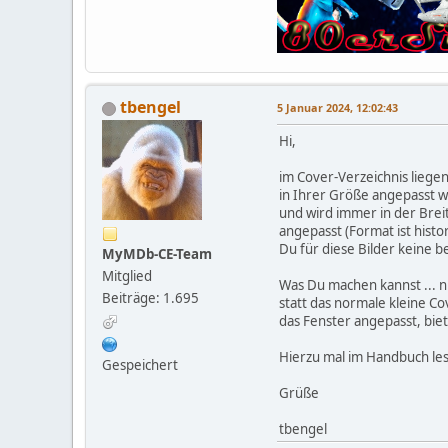
tbengel
5 Januar 2024, 12:02:43
Hi,
im Cover-Verzeichnis liegen
in Ihrer Größe angepasst we
und wird immer in der Bre
angepasst (Format ist his
Du für diese Bilder keine b
MyMDb-CE-Team
Mitglied
Was Du machen kannst ... nu
Beiträge: 1.695
statt das normale kleine C
das Fenster angepasst, biet
Hierzu mal im Handbuch les
Gespeichert
Grüße
tbengel