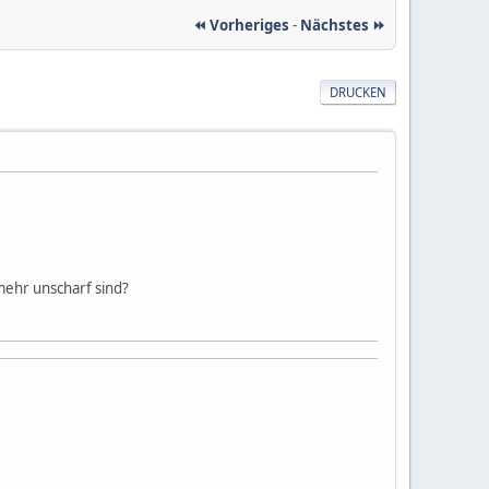
⏪ Vorheriges
-
Nächstes ⏩
DRUCKEN
 mehr unscharf sind?