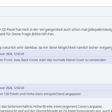
m QI-Panel hat mich in der Vergangenheit auch schon mal (pillepallemässig
nk für Deine Frage @80erSiFi-Fan.
 natürlich sehr dankbar, da mir diese Möglichkeit nämlich bisher entgang
nuar 2024, 12:02:43
ein Front- bzw. Back-Cover, statt das normale kleine Cover zu verwenden
nuar 2024, 12:02:43
 von 120 Pixeln und Höhe dann entsprechend angepasst
oft das Seitenverhältnis Höhe/Breite eines (eigenen) Covers anpasse.
Coveransicht und auf der Übersichtsseite im QI-Panel homogener aus, auch kei