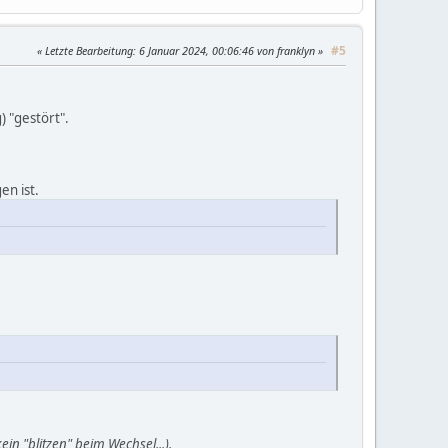
#5
Letzte Bearbeitung
: 6 Januar 2024, 00:06:46 von franklyn
) "gestört".
en ist.
n "blitzen" beim Wechsel...).