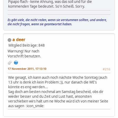
Pipapo flach - keine Ahnung, was das soll und für die
kommenden Tage bedeutet. So'n Scheiß. Sorry.
Es gibt viele, die nicht reden, wenn sie verstummen sollten, und andere,
die nicht fragen, wenn sie geantwortet haben.
a deer
Mitglied
Beiträge: 848
Warnung! Nur nach
Vorschrift benutzen.
17 November 2011, 17:13:10
#216
Wie gesagt, ich kann auch noch nächste Woche Sonntag (auch
13 uhr is denk ich kein Problem ;)), nur danach die WE's
könnte es eng werden...
Sag doch am besten nochmal am Samstag bescheid, obs dir
wieder besser und du Zeit und Lust hast, ansonsten
verschieben wirs halt um ne Woche würd ich von meiner Seite
aus sagen :icon_smile: