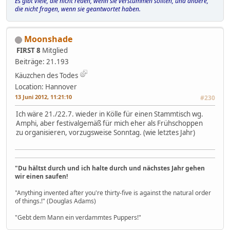
Es gibt viele, die nicht reden, wenn sie verstummen sollten, und andere,
die nicht fragen, wenn sie geantwortet haben.
Moonshade
FIRST 8
Mitglied
Beiträge: 21.193
Käuzchen des Todes
Location: Hannover
13 Juni 2012, 11:21:10
#230
Ich wäre 21./22.7. wieder in Kölle für einen Stammtisch wg.
Amphi, aber festivalgemäß für mich eher als Frühschoppen
zu organisieren, vorzugsweise Sonntag. (wie letztes Jahr)
"Du hältst durch und ich halte durch und nächstes Jahr gehen
wir einen saufen!
"Anything invented after you're thirty-five is against the natural order
of things.!" (Douglas Adams)
"Gebt dem Mann ein verdammtes Puppers!"