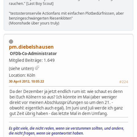
rauchen." [Last Boy Scout]
"testosteronservile Actionfans mit einfachen Plotbedürfnissen, aber
benzingeschwängerten Riesenklöten"
(Moonshade über yours truly)
pm.diebelshausen
OFDb-Co-Administrator
Mitglied
Beiträge: 1.649
(siehe unten)
Location: Köln
30 April 2012, 10:05:22
#224
Da der Dezember ja jetzt endlich rum ist: wie schaut es denn
bei Euch Kölnern so aus? Ich könnte im Mai (aber weniger
direkt vor meinen Abschlussprüfungen so um den 21. -
obwohl: eigentlich auch egal). Im Juni und Juli werde ich ganz
gut Zeit übrig haben - das letzte Mal in dem Umfang.
Es gibt viele, die nicht reden, wenn sie verstummen sollten, und andere,
die nicht fragen, wenn sie geantwortet haben.