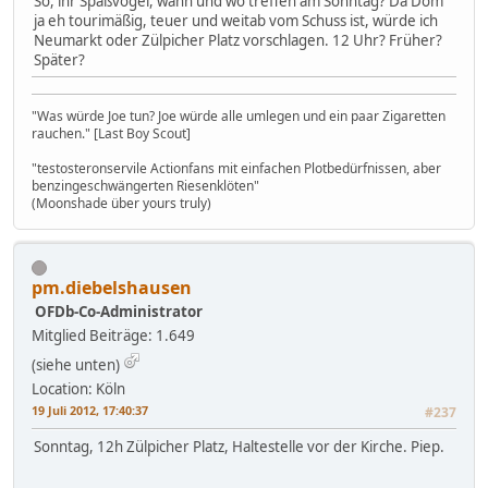
So, ihr Spaßvögel, wann und wo treffen am Sonntag? Da Dom
ja eh tourimäßig, teuer und weitab vom Schuss ist, würde ich
Neumarkt oder Zülpicher Platz vorschlagen. 12 Uhr? Früher?
Später?
"Was würde Joe tun? Joe würde alle umlegen und ein paar Zigaretten
rauchen." [Last Boy Scout]
"testosteronservile Actionfans mit einfachen Plotbedürfnissen, aber
benzingeschwängerten Riesenklöten"
(Moonshade über yours truly)
pm.diebelshausen
OFDb-Co-Administrator
Mitglied
Beiträge: 1.649
(siehe unten)
Location: Köln
19 Juli 2012, 17:40:37
#237
Sonntag, 12h Zülpicher Platz, Haltestelle vor der Kirche. Piep.