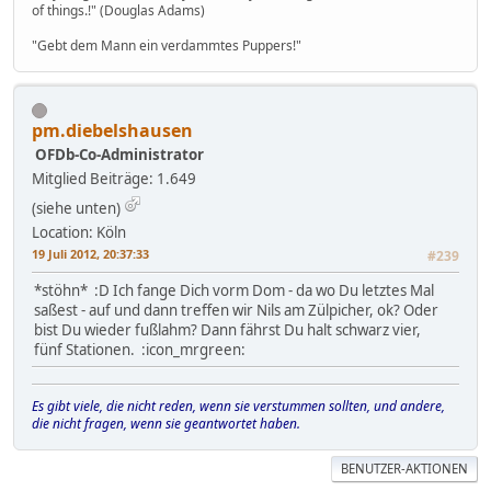
of things.!" (Douglas Adams)
"Gebt dem Mann ein verdammtes Puppers!"
pm.diebelshausen
OFDb-Co-Administrator
Mitglied
Beiträge: 1.649
(siehe unten)
Location: Köln
19 Juli 2012, 20:37:33
#239
*stöhn* :D Ich fange Dich vorm Dom - da wo Du letztes Mal
saßest - auf und dann treffen wir Nils am Zülpicher, ok? Oder
bist Du wieder fußlahm? Dann fährst Du halt schwarz vier,
fünf Stationen. :icon_mrgreen:
Es gibt viele, die nicht reden, wenn sie verstummen sollten, und andere,
die nicht fragen, wenn sie geantwortet haben.
BENUTZER-AKTIONEN