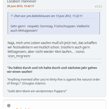
Location: Hannover
20 Juni 2012, 13:42:17
#233
Zitat von: pm.diebelshausen am 13 Juni 2012, 11:22:11
Sehr gern! :respekt: Sonntag. Frühschoppen. Vielleicht
auch Mittagessen?
Naja, mich ums Leben saufen muß ich jetzt net, das schaffen
wir festivalintern vermutlich schon. Insofern auch gern
Mittagessen, aber nicht wieder 4km laufen... :nono:
:icon_mrgreen:
"Du hältst durch und ich halte durch und nächstes Jahr gehen
wir einen saufen!
"Anything invented after you're thirty-five is against the natural order
of things.!" (Douglas Adams)
"Gebt dem Mann ein verdammtes Puppers!"