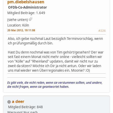
pm.diebelshausen
OFDb-Co-Administrator
Mitglied
Beiträge: 1.649
(siehe unten)
Location: Köln
20 Mai 2012, 19:11:08
#226
Also, ich gebe nochmal Laut bezüglich Terminvorschlag, wenn
ich prüfungsmäßig durch bin.
Hast Du denn nochmal was von Tim gehört/gesehen? Der war
seit fast einem Monat nicht mehr online - vielleicht sollten wir
von "Kölle" auf "Rheinland" updaten, damit wir nicht nur zu
zweit da sitzen? Möchte ich Dir ja nicht antun. Oder wir laden
uns mal wieder wen Überregionales ein. Moonie? :O)
Es gibt viele, die nicht reden, wenn sie verstummen sollten, und andere,
die nicht fragen, wenn sie geantwortet haben.
a deer
Mitglied
Beiträge: 848
Warnung! Nur nach