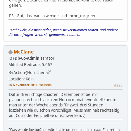
einlegen. 2 Stündchen nach Feierabend könnte doch auch
gehen.
PS.: Gut, dass wir so wenige sind. :icon_mrgreen:
Es gibt viele, die nicht reden, wenn sie verstummen sollten, und andere,
die nicht fragen, wenn sie geantwortet haben.
McClane
OFDb-Co-Administrator
Mitglied
Beiträge: 5.067
B-(Action-)Hörnchen
Location: Köln
26 November 2011, 10:56:08
#223
Dafür drei richtige Chaoten. Dezember ist bei mir
planungstechnisch auch ein Horrormonat, eventuell könnte
man unter der Woche abends für zwei, drei Stunden
losziehen wie du schon vorschlägst. Muss man halt rechtzeitig
auf Cola oder Fencheltee umschwenken. :)
"Was würde Joe tun? Joe würde alle umlegen und ein paar Zigaretten