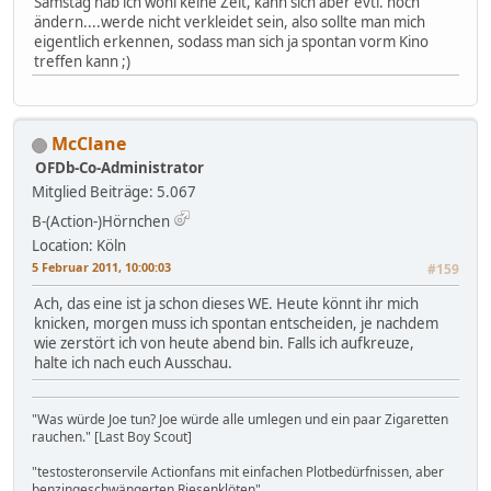
Samstag hab ich wohl keine Zeit, kann sich aber evtl. noch
ändern....werde nicht verkleidet sein, also sollte man mich
eigentlich erkennen, sodass man sich ja spontan vorm Kino
treffen kann ;)
McClane
OFDb-Co-Administrator
Mitglied
Beiträge: 5.067
B-(Action-)Hörnchen
Location: Köln
5 Februar 2011, 10:00:03
#159
Ach, das eine ist ja schon dieses WE. Heute könnt ihr mich
knicken, morgen muss ich spontan entscheiden, je nachdem
wie zerstört ich von heute abend bin. Falls ich aufkreuze,
halte ich nach euch Ausschau.
"Was würde Joe tun? Joe würde alle umlegen und ein paar Zigaretten
rauchen." [Last Boy Scout]
"testosteronservile Actionfans mit einfachen Plotbedürfnissen, aber
benzingeschwängerten Riesenklöten"