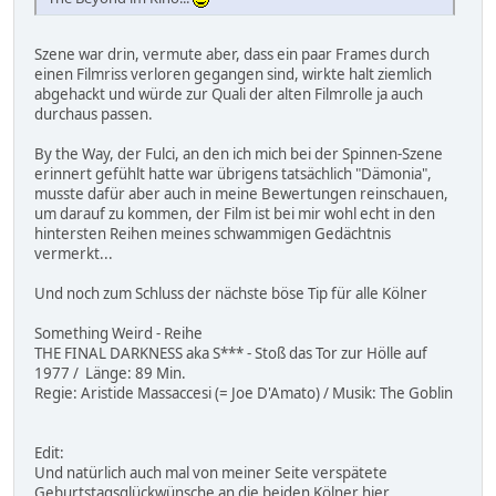
Szene war drin, vermute aber, dass ein paar Frames durch
einen Filmriss verloren gegangen sind, wirkte halt ziemlich
abgehackt und würde zur Quali der alten Filmrolle ja auch
durchaus passen.
By the Way, der Fulci, an den ich mich bei der Spinnen-Szene
erinnert gefühlt hatte war übrigens tatsächlich "Dämonia",
musste dafür aber auch in meine Bewertungen reinschauen,
um darauf zu kommen, der Film ist bei mir wohl echt in den
hintersten Reihen meines schwammigen Gedächtnis
vermerkt...
Und noch zum Schluss der nächste böse Tip für alle Kölner
Something Weird - Reihe
THE FINAL DARKNESS aka S*** - Stoß das Tor zur Hölle auf
1977 / Länge: 89 Min.
Regie: Aristide Massaccesi (= Joe D'Amato) / Musik: The Goblin
Edit:
Und natürlich auch mal von meiner Seite verspätete
Geburtstagsglückwünsche an die beiden Kölner hier....