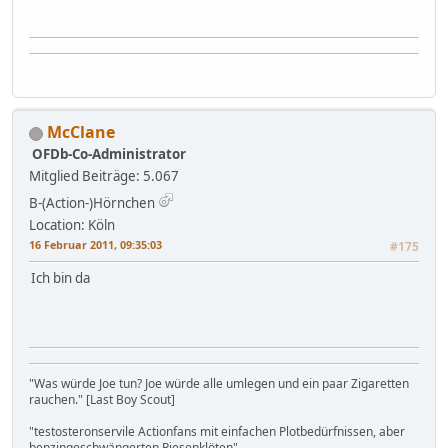
McClane
OFDb-Co-Administrator
Mitglied
Beiträge: 5.067
B-(Action-)Hörnchen
Location: Köln
16 Februar 2011, 09:35:03
#175
Ich bin da
"Was würde Joe tun? Joe würde alle umlegen und ein paar Zigaretten
rauchen." [Last Boy Scout]
"testosteronservile Actionfans mit einfachen Plotbedürfnissen, aber
benzingeschwängerten Riesenklöten"