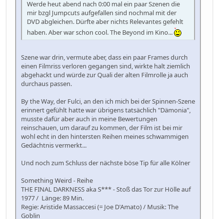
Werde heut abend nach 0:00 mal ein paar Szenen die
mir bzgl Jumpcuts aufgefallen sind nochmal mit der
DVD abgleichen. Dürfte aber nichts Relevantes gefehlt
haben. Aber war schon cool. The Beyond im Kino...
Szene war drin, vermute aber, dass ein paar Frames durch
einen Filmriss verloren gegangen sind, wirkte halt ziemlich
abgehackt und würde zur Quali der alten Filmrolle ja auch
durchaus passen.
By the Way, der Fulci, an den ich mich bei der Spinnen-Szene
erinnert gefühlt hatte war übrigens tatsächlich "Dämonia",
musste dafür aber auch in meine Bewertungen
reinschauen, um darauf zu kommen, der Film ist bei mir
wohl echt in den hintersten Reihen meines schwammigen
Gedächtnis vermerkt...
Und noch zum Schluss der nächste böse Tip für alle Kölner
Something Weird - Reihe
THE FINAL DARKNESS aka S*** - Stoß das Tor zur Hölle auf
1977 / Länge: 89 Min.
Regie: Aristide Massaccesi (= Joe D'Amato) / Musik: The
Goblin