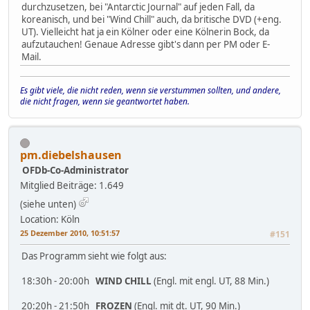
durchzusetzen, bei "Antarctic Journal" auf jeden Fall, da
koreanisch, und bei "Wind Chill" auch, da britische DVD (+eng.
UT). Vielleicht hat ja ein Kölner oder eine Kölnerin Bock, da
aufzutauchen! Genaue Adresse gibt's dann per PM oder E-
Mail.
Es gibt viele, die nicht reden, wenn sie verstummen sollten, und andere,
die nicht fragen, wenn sie geantwortet haben.
pm.diebelshausen
OFDb-Co-Administrator
Mitglied
Beiträge: 1.649
(siehe unten)
Location: Köln
25 Dezember 2010, 10:51:57
#151
Das Programm sieht wie folgt aus:
18:30h - 20:00h
WIND CHILL
(Engl. mit engl. UT, 88 Min.)
20:20h - 21:50h
FROZEN
(Engl. mit dt. UT, 90 Min.)