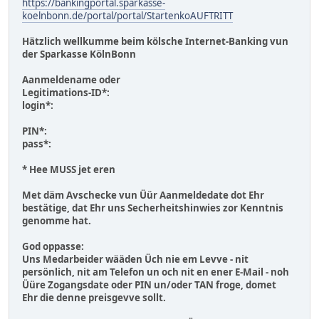
https://bankingportal.sparkasse-
koelnbonn.de/portal/portal/StartenkoAUFTRITT
Hätzlich wellkumme beim kölsche Internet-Banking vun
der Sparkasse KölnBonn
Aanmeldename oder
Legitimations-ID*:
login*:
PIN*:
pass*:
* Hee MUSS jet eren
Met däm Avschecke vun Üür Aanmeldedate dot Ehr
bestätige, dat Ehr uns Secherheitshinwies zor Kenntnis
genomme hat.
God oppasse:
Uns Medarbeider wääden Üch nie em Levve - nit
persönlich, nit am Telefon un och nit en ener E-Mail - noh
Üüre Zogangsdate oder PIN un/oder TAN froge, domet
Ehr die denne preisgevve sollt.