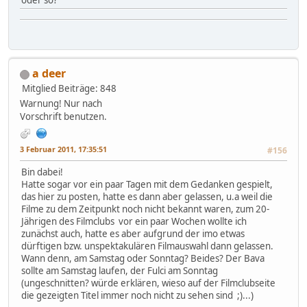
oder so?
a deer
Mitglied
Beiträge: 848
Warnung! Nur nach
Vorschrift benutzen.
3 Februar 2011, 17:35:51
#156
Bin dabei!
Hatte sogar vor ein paar Tagen mit dem Gedanken gespielt,
das hier zu posten, hatte es dann aber gelassen, u.a weil die
Filme zu dem Zeitpunkt noch nicht bekannt waren, zum 20-
Jährigen des Filmclubs vor ein paar Wochen wollte ich
zunächst auch, hatte es aber aufgrund der imo etwas
dürftigen bzw. unspektakulären Filmauswahl dann gelassen.
Wann denn, am Samstag oder Sonntag? Beides? Der Bava
sollte am Samstag laufen, der Fulci am Sonntag
(ungeschnitten? würde erklären, wieso auf der Filmclubseite
die gezeigten Titel immer noch nicht zu sehen sind ;)...)