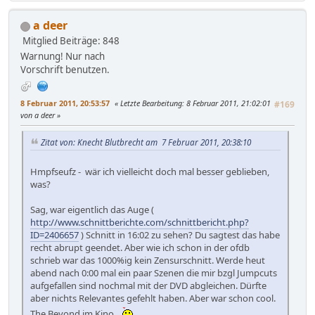
a deer
Mitglied
Beiträge: 848
Warnung! Nur nach
Vorschrift benutzen.
8 Februar 2011, 20:53:57
Letzte Bearbeitung
: 8 Februar 2011, 21:02:01
#169
von a deer
Zitat von: Knecht Blutbrecht am 7 Februar 2011, 20:38:10
Hmpfseufz - wär ich vielleicht doch mal besser geblieben,
was?
Sag, war eigentlich das Auge (
http://www.schnittberichte.com/schnittbericht.php?
ID=2406657
) Schnitt in 16:02 zu sehen? Du sagtest das habe
recht abrupt geendet. Aber wie ich schon in der ofdb
schrieb war das 1000%ig kein Zensurschnitt. Werde heut
abend nach 0:00 mal ein paar Szenen die mir bzgl Jumpcuts
aufgefallen sind nochmal mit der DVD abgleichen. Dürfte
aber nichts Relevantes gefehlt haben. Aber war schon cool.
The Beyond im Kino...