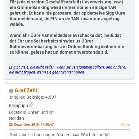
För jede einzelne Geschäffsvörfall (Üvverweisung usw.)
em Online-Banking weed immer nor ein einzige TAN
gebruch. Et kann nie passeere, dat op derselve Sigg Üüre
Aanmeldename, de PIN un de TAN zosamme avgefrog
wääde.
Wann Ehr Üüre Aanmeldedate avschecke dot, heiß dat,
dat Ehr uns Secherheitshinwies us Üürer
Rahmevereinbarung för am Online-Banking deilnemme
zo künne, gelese hat un domet enverstande sid.
Es gibt viele, die nicht reden, wenn sie verstummen sollten, und andere,
die nicht fragen, wenn sie geantwortet haben.
Graf Zahl
Mitglied
Beiträge: 4.507
Kakapupu
Location: Unten und im
Norden
28 Dezember 2010, 14:40:47
#154
Gibts aber schon länger. Also en paar Wochen :andy: