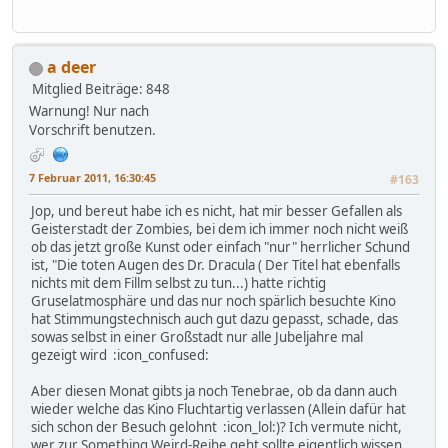
a deer
Mitglied
Beiträge: 848
Warnung! Nur nach
Vorschrift benutzen.
7 Februar 2011, 16:30:45
#163
Jop, und bereut habe ich es nicht, hat mir besser Gefallen als
Geisterstadt der Zombies, bei dem ich immer noch nicht weiß
ob das jetzt große Kunst oder einfach "nur" herrlicher Schund
ist, "Die toten Augen des Dr. Dracula ( Der Titel hat ebenfalls
nichts mit dem Fillm selbst zu tun...) hatte richtig
Gruselatmosphäre und das nur noch spärlich besuchte Kino
hat Stimmungstechnisch auch gut dazu gepasst, schade, das
sowas selbst in einer Großstadt nur alle Jubeljahre mal
gezeigt wird :icon_confused:
Aber diesen Monat gibts ja noch Tenebrae, ob da dann auch
wieder welche das Kino Fluchtartig verlassen (Allein dafür hat
sich schon der Besuch gelohnt :icon_lol:)? Ich vermute nicht,
wer zur Something Weird-Reihe geht sollte eigentlich wissen,