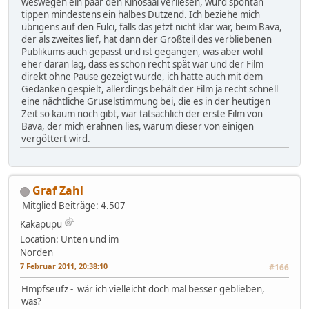
weswegen ein paar den Kinosaal verliesen, würd spontan
tippen mindestens ein halbes Dutzend. Ich beziehe mich
übrigens auf den Fulci, falls das jetzt nicht klar war, beim Bava,
der als zweites lief, hat dann der Großteil des verbliebenen
Publikums auch gepasst und ist gegangen, was aber wohl
eher daran lag, dass es schon recht spät war und der Film
direkt ohne Pause gezeigt wurde, ich hatte auch mit dem
Gedanken gespielt, allerdings behält der Film ja recht schnell
eine nächtliche Gruselstimmung bei, die es in der heutigen
Zeit so kaum noch gibt, war tatsächlich der erste Film von
Bava, der mich erahnen lies, warum dieser von einigen
vergöttert wird.
Graf Zahl
Mitglied
Beiträge: 4.507
Kakapupu
Location: Unten und im
Norden
7 Februar 2011, 20:38:10
#166
Hmpfseufz - wär ich vielleicht doch mal besser geblieben,
was?