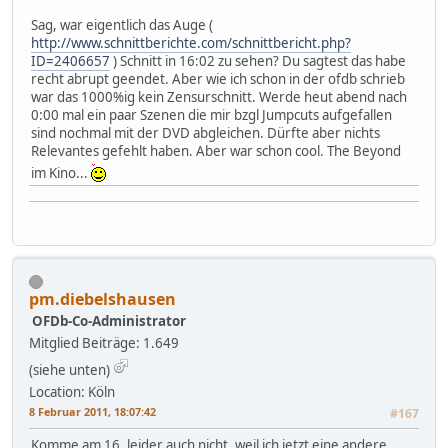
Sag, war eigentlich das Auge (
http://www.schnittberichte.com/schnittbericht.php?
ID=2406657
) Schnitt in 16:02 zu sehen? Du sagtest das habe
recht abrupt geendet. Aber wie ich schon in der ofdb schrieb
war das 1000%ig kein Zensurschnitt. Werde heut abend nach
0:00 mal ein paar Szenen die mir bzgl Jumpcuts aufgefallen
sind nochmal mit der DVD abgleichen. Dürfte aber nichts
Relevantes gefehlt haben. Aber war schon cool. The Beyond
im Kino...
pm.diebelshausen
OFDb-Co-Administrator
Mitglied
Beiträge: 1.649
(siehe unten)
Location: Köln
8 Februar 2011, 18:07:42
#167
Komme am 16. leider auch nicht, weil ich jetzt eine andere