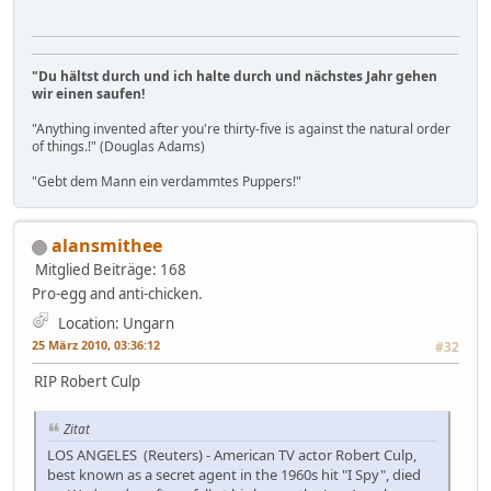
"Du hältst durch und ich halte durch und nächstes Jahr gehen
wir einen saufen!
"Anything invented after you're thirty-five is against the natural order
of things.!" (Douglas Adams)
"Gebt dem Mann ein verdammtes Puppers!"
alansmithee
Mitglied
Beiträge: 168
Pro-egg and anti-chicken.
Location: Ungarn
25 März 2010, 03:36:12
#32
RIP Robert Culp
Zitat
LOS ANGELES (Reuters) - American TV actor Robert Culp,
best known as a secret agent in the 1960s hit "I Spy", died