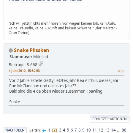
"Ich will jetzt nichts mehr hören, von wegen keinen Job, kein Auto,
keine Freundin, keine Zukunft und keinen Schwanz." (der Meister -
Gran Torino)
Snake Plissken
Stammuser
Mitglied
Beiträge: 8.668
4 Juni 2010, 15:30:53
#59
Vor 2 Jahre Estelle Getty, letztes Jahr Bea Arthur, dieses Jahr
Rue McClanahan und nächstes Jahr??
Bald sind die 4 da oben wieder zusammen :bawling:
Snake
BENUTZER-AKTIONEN
1
3
4
5
6
7
8
9
10
11
12
13
14
...
88
Seiten
NACH OBEN
2