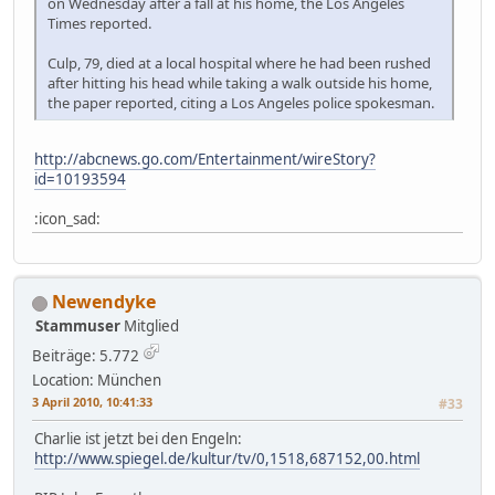
on Wednesday after a fall at his home, the Los Angeles
Times reported.
Culp, 79, died at a local hospital where he had been rushed
after hitting his head while taking a walk outside his home,
the paper reported, citing a Los Angeles police spokesman.
http://abcnews.go.com/Entertainment/wireStory?
id=10193594
:icon_sad:
Newendyke
Stammuser
Mitglied
Beiträge: 5.772
Location: München
3 April 2010, 10:41:33
#33
Charlie ist jetzt bei den Engeln:
http://www.spiegel.de/kultur/tv/0,1518,687152,00.html