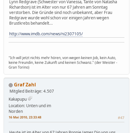
Lynn Redgrave (Schwester von Vanessa, Tante von Natasha
Richardson) ist im Alter von nur 67 Jahren am Sonntag
verstorben. Die Gründe sind noch unbekannt, aber Frau
Redgrave wurde wohl schon vor einigen Jahren wegen
Brustkrebs behandelt...
http://www.imdb.com/news/ni2307105/
"Ich will jetzt nichts mehr hören, von wegen keinen Job, kein Auto,
keine Freundin, keine Zukunft und keinen Schwanz." (der Meister -
Gran Torino)
Graf Zahl
Mitglied
Beiträge: 4.507
Kakapupu
Location: Unten und im
Norden
16 Mai 2010, 23:33:48
#47
Heute ist im Alter von 67 Jahren Ronnie James Dio von uns