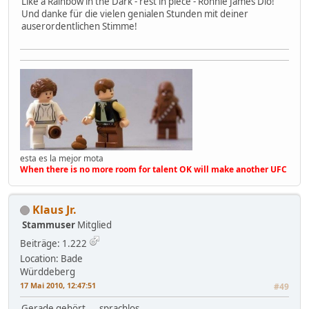
Like a Rainbow in the Dark - rest in piece - Ronnie James Dio!
Und danke für die vielen genialen Stunden mit deiner
auserordentlichen Stimme!
esta es la mejor mota
When there is no more room for talent OK will make another UFC
Klaus Jr.
Stammuser
Mitglied
Beiträge: 1.222
Location: Bade
Würddeberg
17 Mai 2010, 12:47:51
#49
Gerade gehört.....sprachlos.