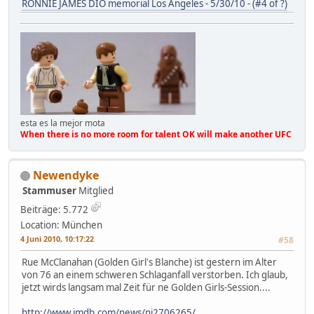
RONNIE JAMES DIO memorial Los Angeles - 5/30/10 - (#4 of ?)
esta es la mejor mota
When there is no more room for talent OK will make another UFC
Newendyke
Stammuser
Mitglied
Beiträge: 5.772
Location: München
4 Juni 2010, 10:17:22
#58
Rue McClanahan (Golden Girl's Blanche) ist gestern im Alter
von 76 an einem schweren Schlaganfall verstorben. Ich glaub,
jetzt wirds langsam mal Zeit für ne Golden Girls-Session....
http://www.imdb.com/news/ni2706265/