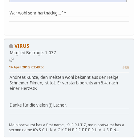
War wohl sehr hartnäckig...^^
VIRUS
Mitglied
Beiträge: 1.037
14 April 2010, 02:49:56
#39
Andreas Kunze, den meisten wohl bekannt aus den Helge
Schneider Filmen, ist tot. Er verstarb bereits am 8.4. nach
einer Herz-OP.
Danke für die vielen (!) Lacher.
Mein bratwurst has a first name, it´s F-R-I-T-Z, mein bratwurst has a
second name it´s S-C-H-N-A-C-K-E-N-P-F-E-F-F-E-R-H-A-U-S-E-N...