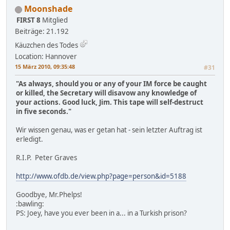
Moonshade
FIRST 8
Mitglied
Beiträge: 21.192
Käuzchen des Todes
Location: Hannover
15 März 2010, 09:35:48
#31
"As always, should you or any of your IM force be caught
or killed, the Secretary will disavow any knowledge of
your actions. Good luck, Jim. This tape will self-destruct
in five seconds."
Wir wissen genau, was er getan hat - sein letzter Auftrag ist
erledigt.
R.I.P. Peter Graves
http://www.ofdb.de/view.php?page=person&id=5188
Goodbye, Mr.Phelps!
:bawling:
PS: Joey, have you ever been in a... in a Turkish prison?