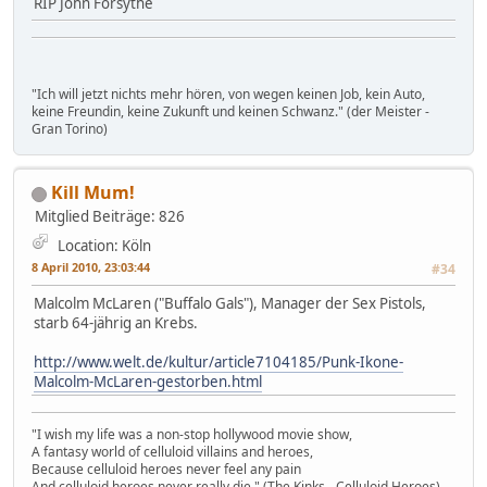
RIP John Forsythe
"Ich will jetzt nichts mehr hören, von wegen keinen Job, kein Auto,
keine Freundin, keine Zukunft und keinen Schwanz." (der Meister -
Gran Torino)
Kill Mum!
Mitglied
Beiträge: 826
Location: Köln
8 April 2010, 23:03:44
#34
Malcolm McLaren ("Buffalo Gals"), Manager der Sex Pistols,
starb 64-jährig an Krebs.
http://www.welt.de/kultur/article7104185/Punk-Ikone-
Malcolm-McLaren-gestorben.html
"I wish my life was a non-stop hollywood movie show,
A fantasy world of celluloid villains and heroes,
Because celluloid heroes never feel any pain
And celluloid heroes never really die." (The Kinks - Celluloid Heroes)