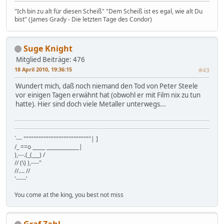
"Ich bin zu alt für diesen Scheiß" "Dem Scheiß ist es egal, wie alt Du
bist" (James Grady - Die letzten Tage des Condor)
Suge Knight
Mitglied
Beiträge: 476
18 April 2010, 19:36:15
#43
Wundert mich, daß noch niemand den Tod von Peter Steele
vor einigen Tagen erwähnt hat (obwohl er mit Film nix zu tun
hatte). Hier sind doch viele Metaller unterwegs...
`--- """""""""""""""""""""""""""| ]
/_ ==o _____ _____________|
),---.(_(___) /
// (\) ),----"
//.... //
'-----'
You come at the king, you best not miss
Graf Zahl