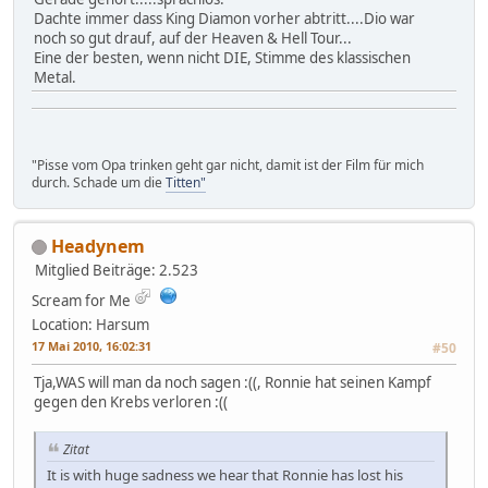
Dachte immer dass King Diamon vorher abtritt....Dio war
noch so gut drauf, auf der Heaven & Hell Tour...
Eine der besten, wenn nicht DIE, Stimme des klassischen
Metal.
"Pisse vom Opa trinken geht gar nicht, damit ist der Film für mich
durch. Schade um die
Titten"
Headynem
Mitglied
Beiträge: 2.523
Scream for Me
Location: Harsum
17 Mai 2010, 16:02:31
#50
Tja,WAS will man da noch sagen :((, Ronnie hat seinen Kampf
gegen den Krebs verloren :((
Zitat
It is with huge sadness we hear that Ronnie has lost his