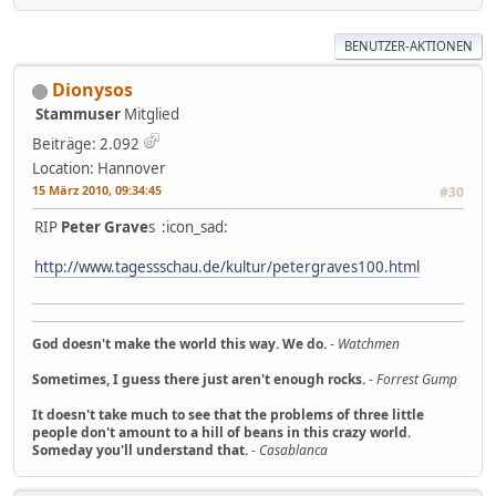
BENUTZER-AKTIONEN
Dionysos
Stammuser
Mitglied
Beiträge: 2.092
Location: Hannover
15 März 2010, 09:34:45
#30
RIP
Peter Grave
s :icon_sad:
http://www.tagessschau.de/kultur/petergraves100.html
God doesn't make the world this way. We do.
-
Watchmen
Sometimes, I guess there just aren't enough rocks.
-
Forrest Gump
It doesn't take much to see that the problems of three little
people don't amount to a hill of beans in this crazy world.
Someday you'll understand that.
-
Casablanca