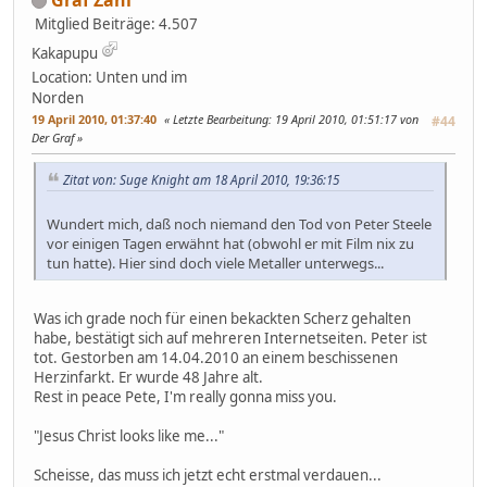
Mitglied
Beiträge: 4.507
Kakapupu
Location: Unten und im
Norden
19 April 2010, 01:37:40
Letzte Bearbeitung
: 19 April 2010, 01:51:17 von
#44
Der Graf
Zitat von: Suge Knight am 18 April 2010, 19:36:15
Wundert mich, daß noch niemand den Tod von Peter Steele
vor einigen Tagen erwähnt hat (obwohl er mit Film nix zu
tun hatte). Hier sind doch viele Metaller unterwegs...
Was ich grade noch für einen bekackten Scherz gehalten
habe, bestätigt sich auf mehreren Internetseiten. Peter ist
tot. Gestorben am 14.04.2010 an einem beschissenen
Herzinfarkt. Er wurde 48 Jahre alt.
Rest in peace Pete, I'm really gonna miss you.
"Jesus Christ looks like me..."
Scheisse, das muss ich jetzt echt erstmal verdauen...