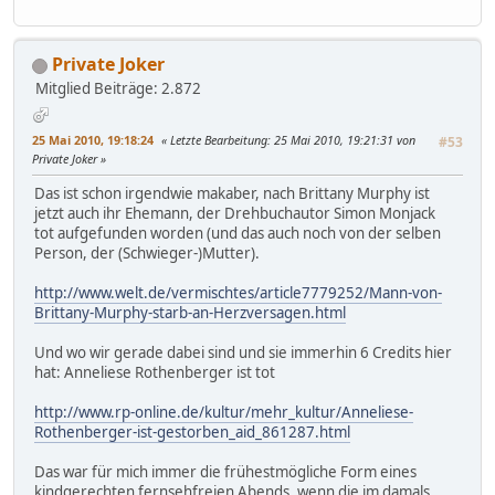
Private Joker
Mitglied
Beiträge: 2.872
25 Mai 2010, 19:18:24
Letzte Bearbeitung
: 25 Mai 2010, 19:21:31 von
#53
Private Joker
Das ist schon irgendwie makaber, nach Brittany Murphy ist
jetzt auch ihr Ehemann, der Drehbuchautor Simon Monjack
tot aufgefunden worden (und das auch noch von der selben
Person, der (Schwieger-)Mutter).
http://www.welt.de/vermischtes/article7779252/Mann-von-
Brittany-Murphy-starb-an-Herzversagen.html
Und wo wir gerade dabei sind und sie immerhin 6 Credits hier
hat: Anneliese Rothenberger ist tot
http://www.rp-online.de/kultur/mehr_kultur/Anneliese-
Rothenberger-ist-gestorben_aid_861287.html
Das war für mich immer die frühestmögliche Form eines
kindgerechten fernsehfreien Abends, wenn die im damals