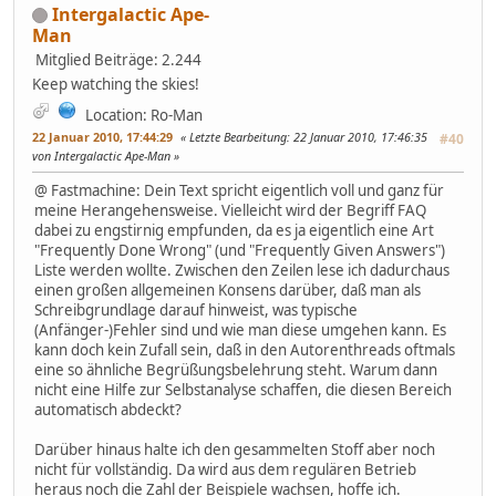
Intergalactic Ape-
Man
Mitglied
Beiträge: 2.244
Keep watching the skies!
Location: Ro-Man
22 Januar 2010, 17:44:29
Letzte Bearbeitung
: 22 Januar 2010, 17:46:35
#40
von Intergalactic Ape-Man
@ Fastmachine: Dein Text spricht eigentlich voll und ganz für
meine Herangehensweise. Vielleicht wird der Begriff FAQ
dabei zu engstirnig empfunden, da es ja eigentlich eine Art
"Frequently Done Wrong" (und "Frequently Given Answers")
Liste werden wollte. Zwischen den Zeilen lese ich dadurchaus
einen großen allgemeinen Konsens darüber, daß man als
Schreibgrundlage darauf hinweist, was typische
(Anfänger-)Fehler sind und wie man diese umgehen kann. Es
kann doch kein Zufall sein, daß in den Autorenthreads oftmals
eine so ähnliche Begrüßungsbelehrung steht. Warum dann
nicht eine Hilfe zur Selbstanalyse schaffen, die diesen Bereich
automatisch abdeckt?
Darüber hinaus halte ich den gesammelten Stoff aber noch
nicht für vollständig. Da wird aus dem regulären Betrieb
heraus noch die Zahl der Beispiele wachsen, hoffe ich.