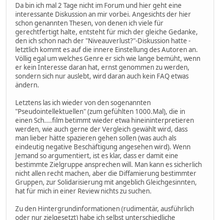
Da bin ich mal 2 Tage nicht im Forum und hier geht eine
interessante Diskussion an mir vorbei. Angesichts der hier
schon genannten Thesen, von denen ich viele für
gerechtfertigt halte, entsteht für mich der gleiche Gedanke,
den ich schon nach der "Niveauverlust?"-Diskussion hatte -
letztlich kommt es auf die innere Einstellung des Autoren an.
Völlig egal um welches Genre er sich wie lange bemüht, wenn
er kein Interesse daran hat, ernst genommen zu werden,
sondern sich nur auslebt, wird daran auch kein FAQ etwas
ändern.
Letztens las ich wieder von den sogenannten
"Pseudointellektuellen" (zum gefühlten 1000.Mal), die in
einen Sch....film betimmt wieder etwa hineininterpretieren
werden, wie auch gerne der Vergleich gewählt wird, dass
man lieber hätte spazieren gehen sollen (was auch als
eindeutig negative Beschäftigung angesehen wird). Wenn
Jemand so argumentiert, ist es klar, dass er damit eine
bestimmte Zielgruppe ansprechen will. Man kann es sicherlich
nicht allen recht machen, aber die Diffamierung bestimmter
Gruppen, zur Solidarisierung mit angeblich Gleichgesinnten,
hat für mich in einer Review nichts zu suchen.
Zu den Hintergrundinformationen (rudimentär, ausführlich
oder nur zielgesetzt) habe ich selbst unterschiedliche