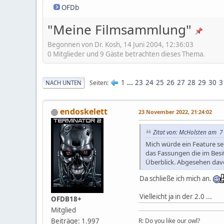
OFDb
"Meine Filmsammlung"
Begonnen von Dr. Kosh, 14 Juni 2004, 12:36:03
0 Mitglieder und 9 Gäste betrachten dieses Thema.
1
...
23
24
25
26
27
28
29
30
3
Seiten
NACH UNTEN
endoskelett
23 November 2022, 21:24:02
Zitat von: McHolsten am 7 
Mich würde ein Feature se
das Fassungen die im Bes
Überblick. Abgesehen davon
Da schließe ich mich an.
Vielleicht ja in der 2.0 ...
OFDB18+
Mitglied
R: Do you like our owl?
Beiträge: 1.997