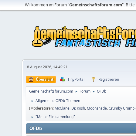
Willkommen im Forum "
Gemeinschaftsforum.com
". Bitte
8 August 2026, 14:49:21
Übersicht
TinyPortal
Registrieren
Gemeinschaftsforum.com
Forum
OFDb
►
►
Allgemeine OFDb-Themen
►
(Moderatoren:
McClane
,
Dr. Kosh
,
Moonshade
,
Crumby Crumb &
"Meine Filmsammlung"
►
OFDb