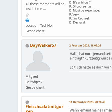
D: It's artificial?
All those moments will be
R: Of course it is.
lost in time ...
D: Must be expensive.
R: Very.
R: I'm Rachael.
D: Deckard.
Location: TechNoir
Gespeichert
DayWalker57
2 Februar 2023, 18:09:26
Hallo, hat noch jemand sei
einträgt? Kurzzeitig wurde
Edit: Ich hätte es doch vor
Mitglied
Beiträge: 7
Gespeichert
11 Dezember 2023, 20:26:40
Fleischsalatmitgur
Wenn jemand meine Filmsamm
ken