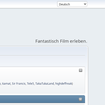
Fantastisch Film erleben.
n
,
tiamat
,
Sir Francis
,
Tele5
,
TakaTukaLand
,
highdeffreak
)