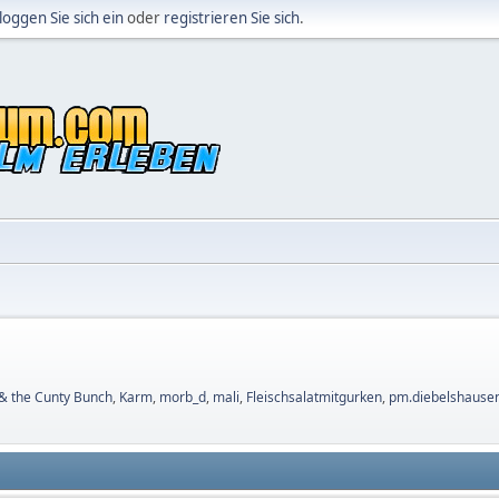
loggen Sie sich ein
oder
registrieren Sie sich
.
 the Cunty Bunch
,
Karm
,
morb_d
,
mali
,
Fleischsalatmitgurken
,
pm.diebelshause