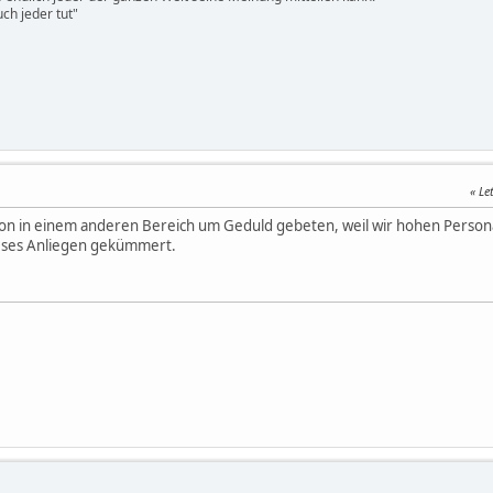
ch jeder tut"
Le
hon in einem anderen Bereich um Geduld gebeten, weil wir hohen Personal
eses Anliegen gekümmert.