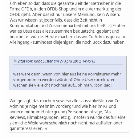
sich eben so dar, dass die gesamte Zeit der Betreiber in die
Firma OFDb, in den OFDb-Shop und in die Vermarktung der
OFDb geht. Aber das ist nur unsere Meinung, kein Wissen.
Was wir wissen ist jedenfalls, dass die Zeit nicht in
Kommunikation und Zusammenarbeit mit uns fließt :-) Früher
war es Usus dass alles zusammen bequatscht, geplant und
bearbeitet wurde. Heute machen das wir Co-Admins quasi im
Alleingang - zumindest diejenigen, die noch Bock dazu haben.
Zitat von: RoboLuster am 27 April 2010, 14:46:13
was wäre denn, wenn von hier aus keine Korrekturen mehr
vorgenommen werden würden? Ohne Userkorrekturen
wachen sie vielleicht nochmal auf... oh man. :icon_sad:
Wie gesagt, das machen sowieso alles ausschließlich wir Co-
Admins (einige mehr im Vordergrund wie hier im KF und
andere mehr im Hintergrund (Personeneinträge, IAs,
Reviews, Filmabsegungen, etc.)). Insofern würde das für eine
ziemliche Weile wahrscheinlich noch nicht mal auffallen oder
gar interessieren :-/