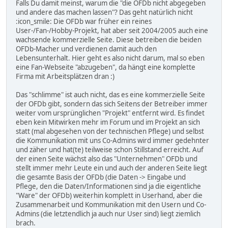
Falls Du damit meinst, warum die "die OFDb nicht abgegeben
und andere das machen lassen"? Das geht natürlich nicht
:icon_smile: Die OFDb war früher ein reines
User-/Fan-/Hobby-Projekt, hat aber seit 2004/2005 auch eine
wachsende kommerzielle Seite. Diese betreiben die beiden
OFDb-Macher und verdienen damit auch den
Lebensunterhalt. Hier geht es also nicht darum, mal so eben
eine Fan-Webseite "abzugeben", da hängt eine komplette
Firma mit Arbeitsplätzen dran :)
Das "schlimme" ist auch nicht, das es eine kommerzielle Seite
der OFDb gibt, sondern das sich Seitens der Betreiber immer
weiter vom ursprünglichen "Projekt" entfernt wird. Es findet
eben kein Mitwirken mehr im Forum und im Projekt an sich
statt (mal abgesehen von der technischen Pflege) und selbst
die Kommunikation mit uns Co-Admins wird immer gedehnter
und zäher und hat(te) teilweise schon Stillstand erreicht. Auf
der einen Seite wächst also das "Unternehmen" OFDb und
stellt immer mehr Leute ein und auch der anderen Seite liegt
die gesamte Basis der OFDb (die Daten -> Eingabe und
Pflege, den die Daten/Informationen sind ja die eigentliche
"Ware" der OFDb) weiterhin komplett in Userhand, aber die
Zusammenarbeit und Kommunikation mit den Usern und Co-
Admins (die letztendlich ja auch nur User sind) liegt ziemlich
brach.