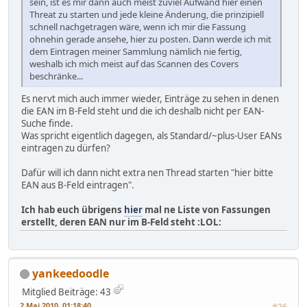
sein, ist es mir dann auch meist zuviel Aufwand hier einen
Threat zu starten und jede kleine Änderung, die prinzipiell
schnell nachgetragen wäre, wenn ich mir die Fassung
ohnehin gerade ansehe, hier zu posten. Dann werde ich mit
dem Eintragen meiner Sammlung nämlich nie fertig,
weshalb ich mich meist auf das Scannen des Covers
beschränke...
Es nervt mich auch immer wieder, Einträge zu sehen in denen
die EAN im B-Feld steht und die ich deshalb nicht per EAN-
Suche finde.
Was spricht eigentlich dagegen, als Standard/~plus-User EANs
eintragen zu dürfen?
Dafür will ich dann nicht extra nen Thread starten "hier bitte
EAN aus B-Feld eintragen".
Ich hab euch übrigens
hier
mal ne Liste von Fassungen
erstellt, deren EAN nur im B-Feld steht :LOL:
yankeedoodle
Mitglied
Beiträge: 43
2 Mai 2010, 01:18:40
#26