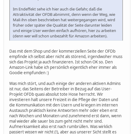
Im Endeffekt sehe ich hier auch die Gefahr, daß die
Attraktivität der OFDB abnimmt, denn wenn der Weg, wie
Mali ihn oben beschrieben hat weitergegangen wird, wird
früher oder später die Qualität der Seite darunter leiden
und einige User werden einfach aufhören, hier zu arbeiten
(denn wer will schon unbezahlt für Amazon arbeiten).
Das mit dem Shop und der kommerziellen Seite der OFDb
empfinde ich selbst aber nicht als störend, irgendwoher muss
sich das Projekt ja auch finanzieren. Ist schon OK so. Den
Amazon-Link habe ich persönlich eigentlich eher immer als
Goodie empfunden :)
Was mich stört, und auch einige der anderen aktiven Admins
ist nur, das Seitens der Betreiber in Bezug auf das User-
Projekt OFDb quasi absolut tote Hose herrscht. Wir
investieren halt unsere Freizeit in die Pflege der Daten und
die Kommunikation mit den Usern und kriegen im internen
Austausch praktisch keine Antworten mehr oder eben erst
nach Wochen und Monaten und zunehmend erst dann, wenn
mal wieder alle sauer bis zum geht nicht mehr sind.
Aufmerksamkeit also erst nach rumbrüllen. Was wirklich
passiert wissen wir nicht (!), aber aus unserer Sicht stellt es