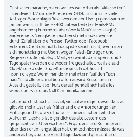
Es ist schon paradox, wenn wir uns weiterhin als "Mitarbeiter"
irgendwie 24/7 um die Pflege der OFDb und um irre viele
Anfragen/Vorschläge/Beschwerden der User (irgendwann im
Januar war ich z.B. bei -> 400 unbearbeiteten Mails/PMs
angekommen) kümmern, aber (wie MMeXX schon sagte)
andererseits Neuigkeiten auch erst mehr oder weniger
durch Zufall über die Presse, Twitter oder Facebook
erfahren. Geht gar nicht. Lustig ist es auch nicht, wenn man
sich monatelang mit Usern wegen Falsch-Einträgen und
Regelverstößen abplagt. Mailt, verwarnt, dann sperrt und 2
Tage später werden die wieder freigeschaltet, weil sie auch
Club-Mitglied oder Shop-Kunde sind. Frust hoch 4
:icon_rolleyes: Wenn man denn mal intern "auf den Tisch
haut" sind alle erst mal betroffen es wird Besserung in
Aussicht gestellt, aber kurz darauf pendelt sich halt alles
wieder bei wenig bis Null Kommunikation ein.
Letztendlich ist auch alles viel, viel aufwändiger geworden, es
gibt viel mehr User als früher und die Anforderungen an
Einträge sind heute viel höher = immens hoher zeitlicher
Aufwand. Deshalb ist eigentlich das alte System des
gegenseitigen "Überwachens", Ergänzens und Korrigierens
über das Forum längst überholt und technisch müsste da was
anderes her, aber die Vorschläge dazu sind gemacht und