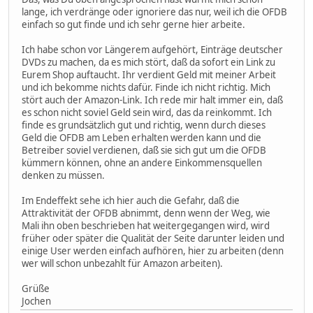
lange, ich verdränge oder ignoriere das nur, weil ich die OFDB
einfach so gut finde und ich sehr gerne hier arbeite.
Ich habe schon vor Längerem aufgehört, Einträge deutscher
DVDs zu machen, da es mich stört, daß da sofort ein Link zu
Eurem Shop auftaucht. Ihr verdient Geld mit meiner Arbeit
und ich bekomme nichts dafür. Finde ich nicht richtig. Mich
stört auch der Amazon-Link. Ich rede mir halt immer ein, daß
es schon nicht soviel Geld sein wird, das da reinkommt. Ich
finde es grundsätzlich gut und richtig, wenn durch dieses
Geld die OFDB am Leben erhalten werden kann und die
Betreiber soviel verdienen, daß sie sich gut um die OFDB
kümmern können, ohne an andere Einkommensquellen
denken zu müssen.
Im Endeffekt sehe ich hier auch die Gefahr, daß die
Attraktivität der OFDB abnimmt, denn wenn der Weg, wie
Mali ihn oben beschrieben hat weitergegangen wird, wird
früher oder später die Qualität der Seite darunter leiden und
einige User werden einfach aufhören, hier zu arbeiten (denn
wer will schon unbezahlt für Amazon arbeiten).
Grüße
Jochen