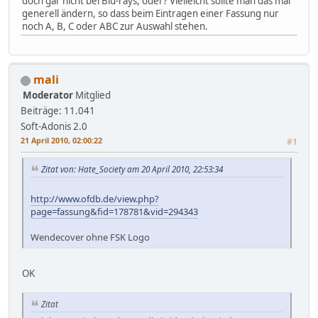
doch gar nicht bei Blu-rays, oder? Vielleicht sollte man das mal
generell ändern, so dass beim Eintragen einer Fassung nur
noch A, B, C oder ABC zur Auswahl stehen.
mali
Moderator
Mitglied
Beiträge: 11.041
Soft-Adonis 2.0
21 April 2010, 02:00:22
#1
Zitat von: Hate_Society am 20 April 2010, 22:53:34
http://www.ofdb.de/view.php?
page=fassung&fid=178781&vid=294343
Wendecover ohne FSK Logo
OK
Zitat