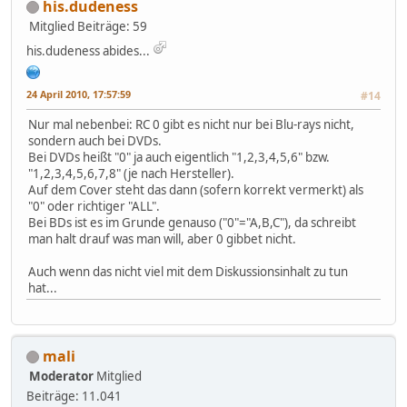
his.dudeness
Mitglied
Beiträge: 59
his.dudeness abides...
24 April 2010, 17:57:59
#14
Nur mal nebenbei: RC 0 gibt es nicht nur bei Blu-rays nicht,
sondern auch bei DVDs.
Bei DVDs heißt "0" ja auch eigentlich "1,2,3,4,5,6" bzw.
"1,2,3,4,5,6,7,8" (je nach Hersteller).
Auf dem Cover steht das dann (sofern korrekt vermerkt) als
"0" oder richtiger "ALL".
Bei BDs ist es im Grunde genauso ("0"="A,B,C"), da schreibt
man halt drauf was man will, aber 0 gibbet nicht.
Auch wenn das nicht viel mit dem Diskussionsinhalt zu tun
hat...
mali
Moderator
Mitglied
Beiträge: 11.041