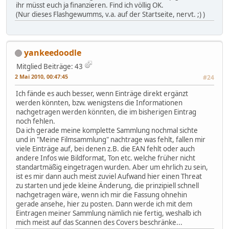
ihr müsst euch ja finanzieren. Find ich völlig OK.
(Nur dieses Flashgewumms, v.a. auf der Startseite, nervt. ;) )
yankeedoodle
Mitglied
Beiträge: 43
2 Mai 2010, 00:47:45
#24
Ich fände es auch besser, wenn Einträge direkt ergänzt
werden könnten, bzw. wenigstens die Informationen
nachgetragen werden könnten, die im bisherigen Eintrag
noch fehlen.
Da ich gerade meine komplette Sammlung nochmal sichte
und in "Meine Filmsammlung" nachtrage was fehlt, fallen mir
viele Einträge auf, bei denen z.B. die EAN fehlt oder auch
andere Infos wie Bildformat, Ton etc. welche früher nicht
standartmäßig eingetragen wurden. Aber um ehrlich zu sein,
ist es mir dann auch meist zuviel Aufwand hier einen Threat
zu starten und jede kleine Änderung, die prinzipiell schnell
nachgetragen wäre, wenn ich mir die Fassung ohnehin
gerade ansehe, hier zu posten. Dann werde ich mit dem
Eintragen meiner Sammlung nämlich nie fertig, weshalb ich
mich meist auf das Scannen des Covers beschränke...