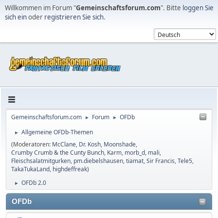
Willkommen im Forum "
Gemeinschaftsforum.com
". Bitte
loggen Sie
sich ein
oder
registrieren Sie sich
.
Gemeinschaftsforum.com
Forum
OFDb
►
►
Allgemeine OFDb-Themen
►
(Moderatoren:
McClane
,
Dr. Kosh
,
Moonshade
,
Crumby Crumb & the Cunty Bunch
,
Karm
,
morb_d
,
mali
,
Fleischsalatmitgurken
,
pm.diebelshausen
,
tiamat
,
Sir Francis
,
Tele5
,
TakaTukaLand
,
highdeffreak
)
OFDb 2.0
►
OFDb