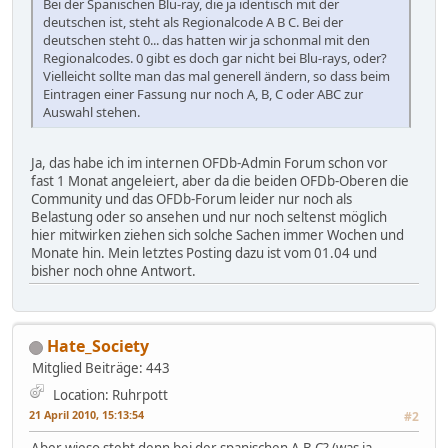
Bei der Spanischen Blu-ray, die ja identisch mit der
deutschen ist, steht als Regionalcode A B C. Bei der
deutschen steht 0... das hatten wir ja schonmal mit den
Regionalcodes. 0 gibt es doch gar nicht bei Blu-rays, oder?
Vielleicht sollte man das mal generell ändern, so dass beim
Eintragen einer Fassung nur noch A, B, C oder ABC zur
Auswahl stehen.
Ja, das habe ich im internen OFDb-Admin Forum schon vor
fast 1 Monat angeleiert, aber da die beiden OFDb-Oberen die
Community und das OFDb-Forum leider nur noch als
Belastung oder so ansehen und nur noch seltenst möglich
hier mitwirken ziehen sich solche Sachen immer Wochen und
Monate hin. Mein letztes Posting dazu ist vom 01.04 und
bisher noch ohne Antwort.
Hate_Society
Mitglied
Beiträge: 443
Location: Ruhrpott
21 April 2010, 15:13:54
#2
Aber wieso steht denn bei der spanischen A B C? (was ja