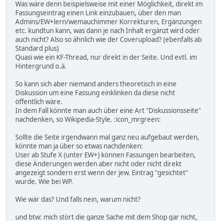
Was wäre denn beispielsweise mit einer Möglichkeit, direkt im
Fassungseintrag einen Link einzubauen, über den man
Admins/EW+lern/wemauchimmer Korrekturen, Ergänzungen
etc. kundtun kann, was dann je nach Inhalt ergänzt wird oder
auch nicht? Also so ähnlich wie der Coverupload? (ebenfalls ab
Standard plus)
Quasi wie ein KF-Thread, nur direkt in der Seite. Und evtl. im
Hintergrund o.ä.
So kann sich aber niemand anders theoretisch in eine
Diskussion um eine Fassung einklinken da diese nicht
öffentlich wäre.
In dem Fall könnte man auch über eine Art "Diskussionsseite"
nachdenken, so Wikipedia-Style. :icon_mrgreen:
Sollte die Seite irgendwann mal ganz neu aufgebaut werden,
könnte man ja über so etwas nachdenken:
User ab Stufe X (unter EW+) können Fassungen bearbeiten,
diese Änderungen werden aber nicht oder nicht direkt
angezeigt sondern erst wenn der jew. Eintrag "gesichtet"
wurde. Wie bei WP.
Wie wär das? Und falls nein, warum nicht?
und btw: mich stört die ganze Sache mit dem Shop gar nicht,