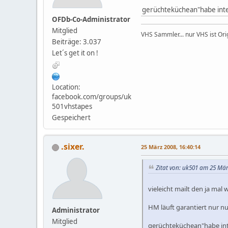
gerüchteküchean"habe inter
OFDb-Co-Administrator
Mitglied
VHS Sammler... nur VHS ist Orig
Beiträge: 3.037
Let´s get it on !
Location:
facebook.com/groups/uk
501vhstapes
Gespeichert
.sixer.
25 März 2008, 16:40:14
Zitat von: uk501 am 25 Mär
vieleicht mailt den ja ma
HM läuft garantiert nur nu
Administrator
Mitglied
gerüchteküchean"habe inte