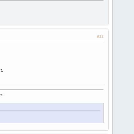
#32
t.
?"