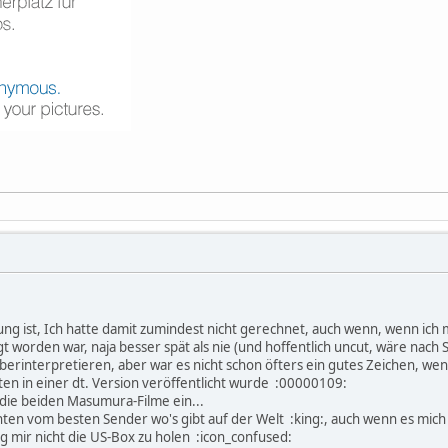
g ist, Ich hatte damit zumindest nicht gerechnet, auch wenn, wenn ich 
 worden war, naja besser spät als nie (und hoffentlich uncut, wäre nach Sus
erinterpretieren, aber war es nicht schon öfters ein gutes Zeichen, wen
en in einer dt. Version veröffentlicht wurde :00000109:
 die beiden Masumura-Filme ein...
hten vom besten Sender wo's gibt auf der Welt :king:, auch wenn es mich w
ng mir nicht die US-Box zu holen :icon_confused: