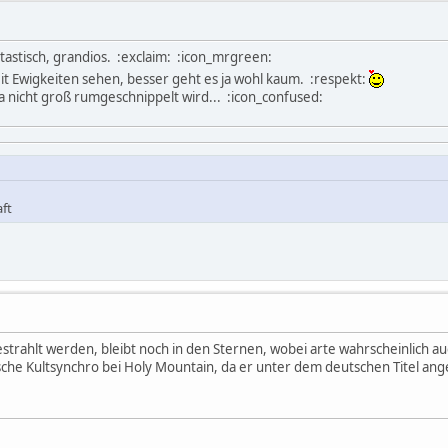
tastisch, grandios. :exclaim: :icon_mrgreen:
seit Ewigkeiten sehen, besser geht es ja wohl kaum. :respekt:
da nicht groß rumgeschnippelt wird... :icon_confused:
ft
trahlt werden, bleibt noch in den Sternen, wobei arte wahrscheinlich auch
utsche Kultsynchro bei Holy Mountain, da er unter dem deutschen Titel an