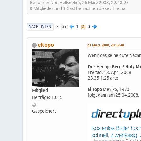
Begonnen von Hellseeker, 26 März 2003, 22:48:28
0 Mitglieder und 1 Gast betrachten dieses Thema.
1
3
Seiten
NACH UNTEN
2
eltopo
23 März 2008, 20:02:40
Wenn das keine gute Nachri
Der Heilige Berg / Holy 
Freitag, 18. April 2008
23.35-1.25 arte
El Topo
Mexiko, 1970
Mitglied
folgt dann am 25.04.2008.
Beiträge: 1.045
Gespeichert