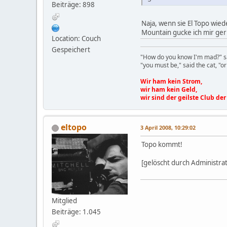
Beiträge: 898
Naja, wenn sie El Topo wie
Mountain gucke ich mir ger
Location: Couch
Gespeichert
"How do you know I'm mad?" sa
"you must be," said the cat, "
Wir ham kein Strom,
wir ham kein Geld,
wir sind der geilste Club der
eltopo
3 April 2008, 10:29:02
Topo kommt!
[gelöscht durch Administra
Mitglied
Beiträge: 1.045