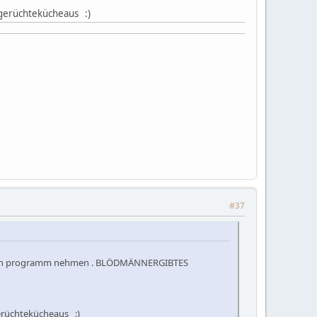
 gerüchtekücheaus :)
#37
r aus den programm nehmen . BLÖDMÄNNERGIBTES
gerüchtekücheaus :)