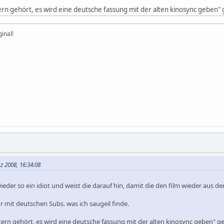
n gehört, es wird eine deutsche fassung mit der alten kinosync geben"
inal!
z 2008, 16:34:08
l wieder so ein idiot und weist die darauf hin, damit die den film wiede
r mit deutschen Subs. was ich saugeil finde.
rn gehört, es wird eine deutsche fassung mit der alten kinosync geben" 