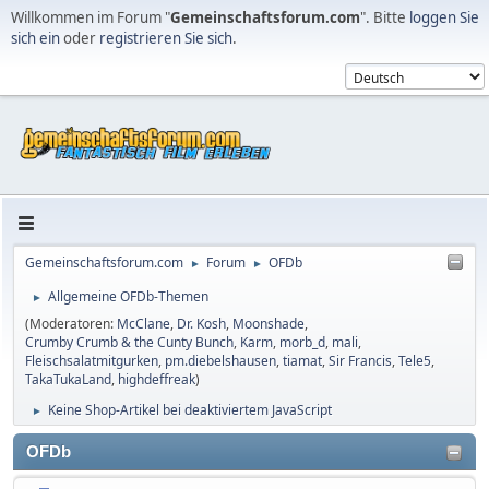
Willkommen im Forum "
Gemeinschaftsforum.com
". Bitte
loggen Sie
sich ein
oder
registrieren Sie sich
.
Gemeinschaftsforum.com
Forum
OFDb
►
►
Allgemeine OFDb-Themen
►
(Moderatoren:
McClane
,
Dr. Kosh
,
Moonshade
,
Crumby Crumb & the Cunty Bunch
,
Karm
,
morb_d
,
mali
,
Fleischsalatmitgurken
,
pm.diebelshausen
,
tiamat
,
Sir Francis
,
Tele5
,
TakaTukaLand
,
highdeffreak
)
Keine Shop-Artikel bei deaktiviertem JavaScript
►
OFDb