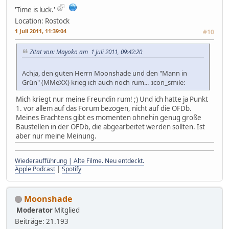
'Time is luck.'
Location: Rostock
1 Juli 2011, 11:39:04
#10
Zitat von: Mayoko am 1 Juli 2011, 09:42:20
Achja, den guten Herrn Moonshade und den "Mann in
Grün" (MMeXX) krieg ich auch noch rum... :icon_smile:
Mich kriegt nur meine Freundin rum! ;) Und ich hatte ja Punkt
1. vor allem auf das Forum bezogen, nicht auf die OFDb.
Meines Erachtens gibt es momenten ohnehin genug große
Baustellen in der OFDb, die abgearbeitet werden sollten. Ist
aber nur meine Meinung.
Wiederaufführung | Alte Filme. Neu entdeckt.
Apple Podcast
|
Spotify
Moonshade
Moderator
Mitglied
Beiträge: 21.193