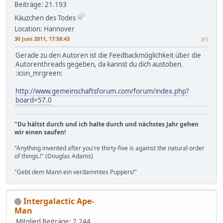
Beiträge: 21.193
Käuzchen des Todes
Location: Hannover
30 Juni 2011, 17:58:43
#5
Gerade zu den Autoren ist die Feedbackmöglichkeit über die
Autorenthreads gegeben, da kannst du dich austoben.
:icon_mrgreen:
http://www.gemeinschaftsforum.com/forum/index.php?
board=57.0
"Du hältst durch und ich halte durch und nächstes Jahr gehen
wir einen saufen!
"Anything invented after you're thirty-five is against the natural order
of things.!" (Douglas Adams)
"Gebt dem Mann ein verdammtes Puppers!"
Intergalactic Ape-
Man
Mitglied
Beiträge: 2.244