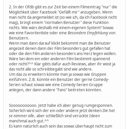
2. In der Ofdb gibt es zur Zeit bei einem Filmeintrag "nur" die
Möglichkeit über Facebook "Gefällt mir" anzugeben. Wenn
man nicht da angemeldet ist (so wie ich, da ich Facebook nicht
mag), bringt einem "normalen Benutzer" diese Funktion
nichts. Wie wärs deshalb mit einem eigenen System? Sowas
wie eine Favoritenliste oder eine
Besondere Empfehlung
von
Benutzern.
Wenn man dann darauf klickt bekommt man die Benutzer
angezeit denen dann der Film besonders gut gefallen hat
oder die den Film anderen besonders ans Herz legen wollen.
Wäre bei dem ein oder anderen Film bestimmt spannend
oder nicht?^^ Klar gibts dafür auch Reviews, aber ihr wisst ja
das nicht alle so schreibbegabt sind wie andere.
Um das zu erweitern könnte man ja sowas wie
Gruppen
einführen. Z.B. könnte ein Benutzer der gerne Comedy-
Serien schaut sowas wie eine Comedy-Serien Gruppe
anlegen, der dann andere "Fans" beitreten könnten.
Sooooooooooo. Jetzt habe ich aber genug rumgesponnen.
Sicherlich wird sich der ein oder andere jetzt denken
Die hat
se nimmer alle..
aber schließlich sind verückte Ideen
manchmal auch gut.^^
Es kann natürlich auch sein das sowas überhaupt nicht zum