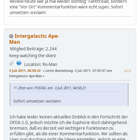
Review heute war ja mal wieder bombig" Fanthread, sondern
eine "Vor Ort"-Kommentarfunktion wäre echt super. Sofort
umsetzen :exclaim:
Intergalactic Ape-
Man
Mitglied
Beiträge: 2.244
Keep watching the skies!
Location: Ro-Man
3 Juli 2011, 06:58:32
Letzte Bearbeitung
: 3 Juli 2011, 07:05:47 von
#19
Intergalactic Ape-Man
Zitat von: POSTAL am 3 Juli 2011, 04:56:21
Sofort umsetzen :exclaim:
Ich habe leider keinen aktuellen Einblick in den Fortschritt der
OFDb 2.0, jedoch möchte ich die Euphorie doch dahingehend
bremsen, daß es derzeit viel wichtigere Funktionen zu
erfüllen gibt, als die einer Kommentarfunktion. Wir sollten als
User nun durchaus nicht die Ideen einstellen, jedoch an eine