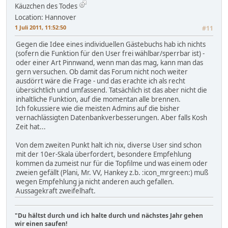
Käuzchen des Todes
Location: Hannover
1 Juli 2011, 11:52:50
#11
Gegen die Idee eines individuellen Gästebuchs hab ich nichts
(sofern die Funktion für den User frei wählbar/sperrbar ist) -
oder einer Art Pinnwand, wenn man das mag, kann man das
gern versuchen. Ob damit das Forum nicht noch weiter
ausdörrt wäre die Frage - und das erachte ich als recht
übersichtlich und umfassend. Tatsächlich ist das aber nicht die
inhaltliche Funktion, auf die momentan alle brennen.
Ich fokussiere wie die meisten Admins auf die bisher
vernachlässigten Datenbankverbesserungen. Aber falls Kosh
Zeit hat...
Von dem zweiten Punkt halt ich nix, diverse User sind schon
mit der 10er-Skala überfordert, besondere Empfehlung
kommen da zumeist nur für die Topfilme und was einem oder
zweien gefällt (Plani, Mr. VV, Hankey z.b. :icon_mrgreen:) muß
wegen Empfehlung ja nicht anderen auch gefallen.
Aussagekraft zweifelhaft.
"Du hältst durch und ich halte durch und nächstes Jahr gehen
wir einen saufen!