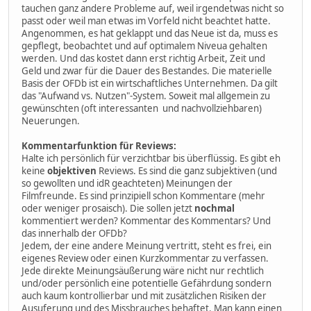
tauchen ganz andere Probleme auf, weil irgendetwas nicht so
passt oder weil man etwas im Vorfeld nicht beachtet hatte.
Angenommen, es hat geklappt und das Neue ist da, muss es
gepflegt, beobachtet und auf optimalem Niveua gehalten
werden. Und das kostet dann erst richtig Arbeit, Zeit und
Geld und zwar für die Dauer des Bestandes. Die materielle
Basis der OFDb ist ein wirtschaftliches Unternehmen. Da gilt
das "Aufwand vs. Nutzen"-System. Soweit mal allgemein zu
gewünschten (oft interessanten und nachvollziehbaren)
Neuerungen.
Kommentarfunktion für Reviews:
Halte ich persönlich für verzichtbar bis überflüssig. Es gibt eh
keine
objektiven
Reviews. Es sind die ganz subjektiven (und
so gewollten und idR geachteten) Meinungen der
Filmfreunde. Es sind prinzipiell schon Kommentare (mehr
oder weniger prosaisch). Die sollen jetzt
nochmal
kommentiert werden? Kommentar des Kommentars? Und
das innerhalb der OFDb?
Jedem, der eine andere Meinung vertritt, steht es frei, ein
eigenes Review oder einen Kurzkommentar zu verfassen.
Jede direkte Meinungsäußerung wäre nicht nur rechtlich
und/oder persönlich eine potentielle Gefährdung sondern
auch kaum kontrollierbar und mit zusätzlichen Risiken der
Ausuferung und des Missbrauches behaftet. Man kann einen