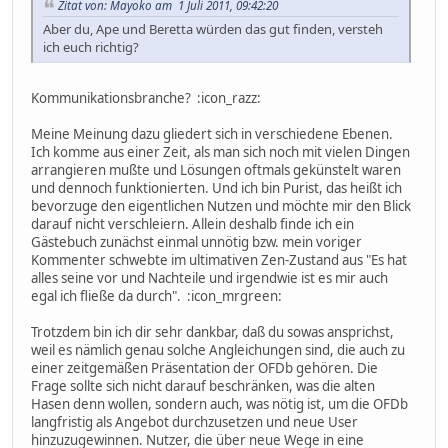
Zitat von: Mayoko am 1 Juli 2011, 09:42:20
Aber du, Ape und Beretta würden das gut finden, versteh
ich euch richtig?
Kommunikationsbranche? :icon_razz:
Meine Meinung dazu gliedert sich in verschiedene Ebenen.
Ich komme aus einer Zeit, als man sich noch mit vielen Dingen
arrangieren mußte und Lösungen oftmals gekünstelt waren
und dennoch funktionierten. Und ich bin Purist, das heißt ich
bevorzuge den eigentlichen Nutzen und möchte mir den Blick
darauf nicht verschleiern. Allein deshalb finde ich ein
Gästebuch zunächst einmal unnötig bzw. mein voriger
Kommenter schwebte im ultimativen Zen-Zustand aus "Es hat
alles seine vor und Nachteile und irgendwie ist es mir auch
egal ich fließe da durch". :icon_mrgreen:
Trotzdem bin ich dir sehr dankbar, daß du sowas ansprichst,
weil es nämlich genau solche Angleichungen sind, die auch zu
einer zeitgemäßen Präsentation der OFDb gehören. Die
Frage sollte sich nicht darauf beschränken, was die alten
Hasen denn wollen, sondern auch, was nötig ist, um die OFDb
langfristig als Angebot durchzusetzen und neue User
hinzuzugewinnen. Nutzer, die über neue Wege in eine