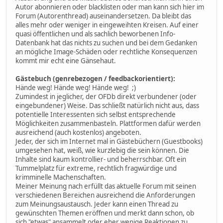
Autor abonnieren oder blacklisten oder man kann sich hier im
Forum (Autorenthread) auseinandersetzen. Da bleibt das
alles mehr oder weniger in eingeweihten Kreisen. Auf einer
quasi öffentlichen und als sachlich beworbenen Info-
Datenbank hat das nichts zu suchen und bei dem Gedanken
an mögliche Image-Schäden oder rechtliche Konsequenzen
kommt mir echt eine Gänsehaut.
Gästebuch (genrebezogen / feedbackorientiert):
Hände weg! Hände weg! Hände weg! ;)
Zumindest in jeglicher, der OFDb direkt verbundener (oder
eingebundener) Weise. Das schließt natürlich nicht aus, dass
potentielle Interessenten sich selbst entsprechende
Möglichkeiten zusammenbasteln. Plattformen dafür werden
ausreichend (auch kostenlos) angeboten.
Jeder, der sich im Internet mal in Gästebüchern (Guestbooks)
umgesehen hat, weiß, wie kurzlebig die sein können. Die
Inhalte sind kaum kontrollier- und beherrschbar. Oft ein
Tummelplatz für extreme, rechtlich fragwürdige und
krimminelle Machenschaften.
Meiner Meinung nach erfüllt das aktuelle Forum mit seinen
verschiedenen Bereichen ausreichend die Anforderungen
zum Meinungsaustausch. Jeder kann einen Thread zu
gewünschten Themen eröffnen und merkt dann schon, ob
sich "etwas" ansammelt oder eher wenige Reaktionen zu