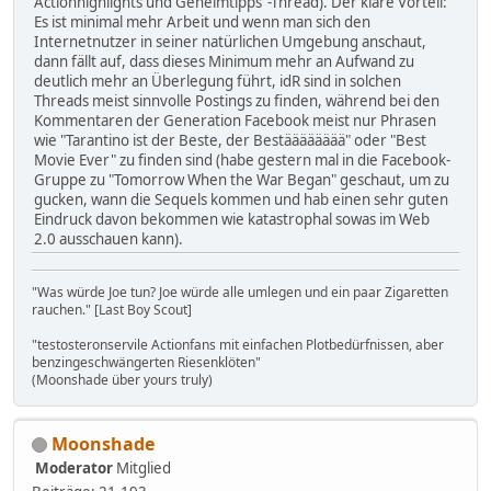
Actionhighlights und Geheimtipps"-Thread). Der klare Vorteil:
Es ist minimal mehr Arbeit und wenn man sich den
Internetnutzer in seiner natürlichen Umgebung anschaut,
dann fällt auf, dass dieses Minimum mehr an Aufwand zu
deutlich mehr an Überlegung führt, idR sind in solchen
Threads meist sinnvolle Postings zu finden, während bei den
Kommentaren der Generation Facebook meist nur Phrasen
wie "Tarantino ist der Beste, der Bestääääääää" oder "Best
Movie Ever" zu finden sind (habe gestern mal in die Facebook-
Gruppe zu "Tomorrow When the War Began" geschaut, um zu
gucken, wann die Sequels kommen und hab einen sehr guten
Eindruck davon bekommen wie katastrophal sowas im Web
2.0 ausschauen kann).
"Was würde Joe tun? Joe würde alle umlegen und ein paar Zigaretten
rauchen." [Last Boy Scout]
"testosteronservile Actionfans mit einfachen Plotbedürfnissen, aber
benzingeschwängerten Riesenklöten"
(Moonshade über yours truly)
Moonshade
Moderator
Mitglied