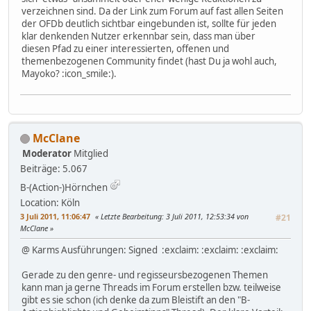
verzeichnen sind. Da der Link zum Forum auf fast allen Seiten
der OFDb deutlich sichtbar eingebunden ist, sollte für jeden
klar denkenden Nutzer erkennbar sein, dass man über
diesen Pfad zu einer interessierten, offenen und
themenbezogenen Community findet (hast Du ja wohl auch,
Mayoko? :icon_smile:).
McClane
Moderator
Mitglied
Beiträge: 5.067
B-(Action-)Hörnchen
Location: Köln
3 Juli 2011, 11:06:47
Letzte Bearbeitung
: 3 Juli 2011, 12:53:34 von
#21
McClane
@ Karms Ausführungen: Signed :exclaim: :exclaim: :exclaim:
Gerade zu den genre- und regisseursbezogenen Themen
kann man ja gerne Threads im Forum erstellen bzw. teilweise
gibt es sie schon (ich denke da zum Bleistift an den "B-