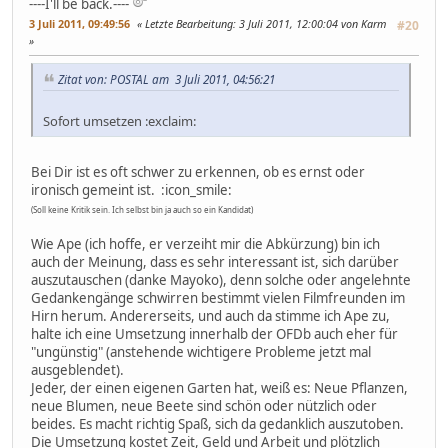
----I'll be back.----
3 Juli 2011, 09:49:56
Letzte Bearbeitung
: 3 Juli 2011, 12:00:04 von Karm
#20
Zitat von: POSTAL am 3 Juli 2011, 04:56:21
Sofort umsetzen :exclaim:
Bei Dir ist es oft schwer zu erkennen, ob es ernst oder
ironisch gemeint ist. :icon_smile:
(Soll keine Kritik sein. Ich selbst bin ja auch so ein Kandidat)
Wie Ape (ich hoffe, er verzeiht mir die Abkürzung) bin ich
auch der Meinung, dass es sehr interessant ist, sich darüber
auszutauschen (danke Mayoko), denn solche oder angelehnte
Gedankengänge schwirren bestimmt vielen Filmfreunden im
Hirn herum. Andererseits, und auch da stimme ich Ape zu,
halte ich eine Umsetzung innerhalb der OFDb auch eher für
"ungünstig" (anstehende wichtigere Probleme jetzt mal
ausgeblendet).
Jeder, der einen eigenen Garten hat, weiß es: Neue Pflanzen,
neue Blumen, neue Beete sind schön oder nützlich oder
beides. Es macht richtig Spaß, sich da gedanklich auszutoben.
Die Umsetzung kostet Zeit, Geld und Arbeit und plötzlich