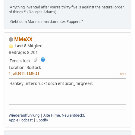
"Anything invented after you're thirty-five is against the natural order
of things.!" (Douglas Adams)
"Gebt dem Mann ein verdammtes Puppers!"
MMeXX
Last 8
Mitglied
Beiträge: 8.201
'Time is luck.'
Location: Rostock
1 Juli 2011, 11:54:21
#12
Hankey unterdrückt doch eh! :icon_mrgreen:
Wiederaufführung | Alte Filme. Neu entdeckt.
Apple Podcast
|
Spotify