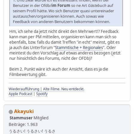
1. Und zwar würde ich es interessant finden, wenn der
Benutzer in der Ofdb/
im Forum
so ne Art
Gästebuch
auf
seinem Profil hätte. Wo sich Benutzer quasi untereinader
austauschen/organisieren können. Auch sowas wie
Feedback von anderen Benutzern bekommen können.
Hm, ich sehe da jetzt nicht direkt den Mehrwert!? Feedback
kann man per PM mitteilen, organisieren kann man sich so
ebenfalls, bzw. falls du damit Treffen "in echt" meinst, gibt es
ja auch das Unterforum "
Stammtische + Regionales
". Oder
meintest du den Vorschlag auf etwas anderes bezogen (jetzt
nur hinsichtlich des Forums, nicht der OFDb)?
Beim 2. Punkt wäre ich auch der Ansicht, dass es ja die
Filmbewertung gibt.
Wiederaufführung | Alte Filme. Neu entdeckt.
Apple Podcast
|
Spotify
Akayuki
Stammuser
Mitglied
Beiträge: 1.963
うるさい! うるさい! うるさ