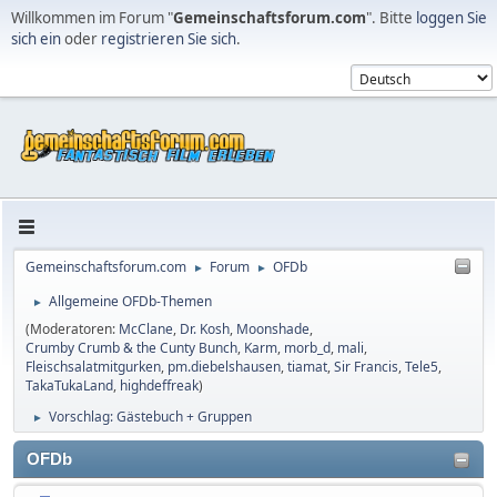
Willkommen im Forum "
Gemeinschaftsforum.com
". Bitte
loggen Sie
sich ein
oder
registrieren Sie sich
.
Gemeinschaftsforum.com
Forum
OFDb
►
►
Allgemeine OFDb-Themen
►
(Moderatoren:
McClane
,
Dr. Kosh
,
Moonshade
,
Crumby Crumb & the Cunty Bunch
,
Karm
,
morb_d
,
mali
,
Fleischsalatmitgurken
,
pm.diebelshausen
,
tiamat
,
Sir Francis
,
Tele5
,
TakaTukaLand
,
highdeffreak
)
Vorschlag: Gästebuch + Gruppen
►
OFDb