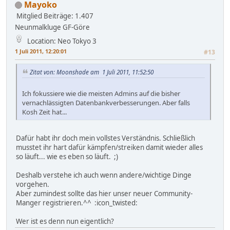
Mayoko
Mitglied
Beiträge: 1.407
Neunmalkluge GF-Göre
Location: Neo Tokyo 3
1 Juli 2011, 12:20:01
#13
Zitat von: Moonshade am 1 Juli 2011, 11:52:50
Ich fokussiere wie die meisten Admins auf die bisher
vernachlässigten Datenbankverbesserungen. Aber falls
Kosh Zeit hat...
Dafür habt ihr doch mein vollstes Verständnis. Schließlich
musstet ihr hart dafür kämpfen/streiken damit wieder alles
so läuft... wie es eben so läuft. ;)
Deshalb verstehe ich auch wenn andere/wichtige Dinge
vorgehen.
Aber zumindest sollte das hier unser neuer Community-
Manger registrieren.^^ :icon_twisted:
Wer ist es denn nun eigentlich?