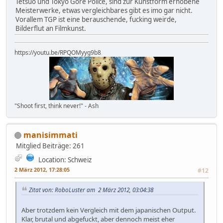
Tetsuo und Tokyo Gore Police, sind zur Kunstform erhobene
Meisterwerke, etwas vergleichbares gibt es imo gar nicht.
Vorallem TGP ist eine berauschende, fucking weirde,
Bilderflut an Filmkunst.
https://youtu.be/RPQOMyyg9b8
"Shoot first, think never!" - Ash
manisimmati
Mitglied
Beiträge: 261
Location: Schweiz
2 März 2012, 17:28:05
#12
Zitat von: RoboLuster am 2 März 2012, 03:04:38
Aber trotzdem kein Vergleich mit dem japanischen Output.
Klar, brutal und abgefuckt, aber dennoch meist eher