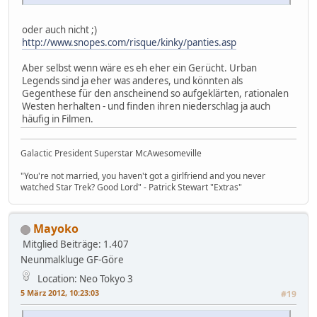
oder auch nicht ;)
http://www.snopes.com/risque/kinky/panties.asp
Aber selbst wenn wäre es eh eher ein Gerücht. Urban
Legends sind ja eher was anderes, und könnten als
Gegenthese für den anscheinend so aufgeklärten, rationalen
Westen herhalten - und finden ihren niederschlag ja auch
häufig in Filmen.
Galactic President Superstar McAwesomeville
"You're not married, you haven't got a girlfriend and you never
watched Star Trek? Good Lord" - Patrick Stewart "Extras"
Mayoko
Mitglied
Beiträge: 1.407
Neunmalkluge GF-Göre
Location: Neo Tokyo 3
5 März 2012, 10:23:03
#19