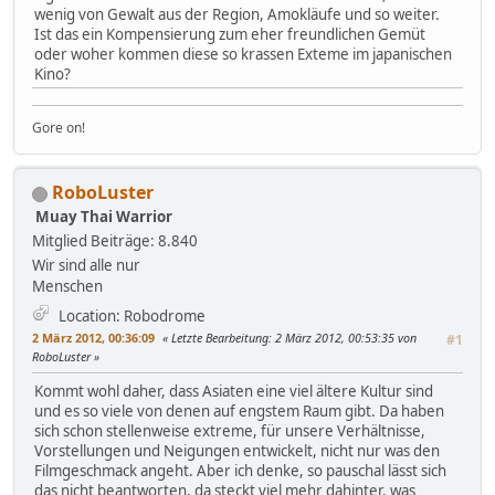
wenig von Gewalt aus der Region, Amokläufe und so weiter.
Ist das ein Kompensierung zum eher freundlichen Gemüt
oder woher kommen diese so krassen Exteme im japanischen
Kino?
Gore on!
RoboLuster
Muay Thai Warrior
Mitglied
Beiträge: 8.840
Wir sind alle nur
Menschen
Location: Robodrome
2 März 2012, 00:36:09
Letzte Bearbeitung
: 2 März 2012, 00:53:35 von
#1
RoboLuster
Kommt wohl daher, dass Asiaten eine viel ältere Kultur sind
und es so viele von denen auf engstem Raum gibt. Da haben
sich schon stellenweise extreme, für unsere Verhältnisse,
Vorstellungen und Neigungen entwickelt, nicht nur was den
Filmgeschmack angeht. Aber ich denke, so pauschal lässt sich
das nicht beantworten, da steckt viel mehr dahinter, was