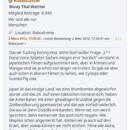
RoboLuster
Muay Thai Warrior
Mitglied
Beiträge: 8.840
Wir sind alle nur
Menschen
Location: Robodrome
2 März 2012, 17:05:35
Letzte Bearbeitung
: 2 März 2012, 17:24:41 von
#11
RoboLuster
Das wir fucking boring sind, steht doch außer Frage. ;) ^^
Diese Gore-Splatter Sachen mögen erst "kürzlich" verstärkt in
japanischen Filmen aufgekommen sein, aber in Animes und
Mangas sind sie ja schon viel länger vertreten. Es gab sie aber
auch schon in älteren Filmen zu sehen, wie Cyclops oder
Guinea Pig usw.
Japan ist das einzige Land, wo eine Atombombe abgeworfen
wurde und das 2X. Auf einen taktischen Geniestreich, haben
die Amerikaner mit einer gewaltigen Brutalität gegen die
Zivilbevölkerung geantwortet und das war einfach widerlich.
Daraus ist dann Godzilla entstanden. Wenn wir von weird
sprechen, dann meinen wir das auch nicht negativ. Wie
Mayoko schon angemerkt hat, stehen wir ja auch auf den
Kram, aber sowas können wir nicht drehen. Filme wie Akira,