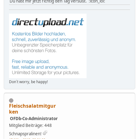
Du hast mir jetzt richtig den Tag versüßt. :icon_lol:
Don´t worry, be happy!
Fleischsalatmitgur
ken
OFDb-Co-Administrator
Mitglied
Beiträge: 448
Schnapspralinen!