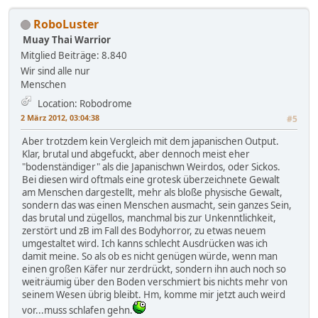
RoboLuster
Muay Thai Warrior
Mitglied
Beiträge: 8.840
Wir sind alle nur
Menschen
Location: Robodrome
2 März 2012, 03:04:38
#5
Aber trotzdem kein Vergleich mit dem japanischen Output.
Klar, brutal und abgefuckt, aber dennoch meist eher
"bodenständiger" als die Japanischwn Weirdos, oder Sickos.
Bei diesen wird oftmals eine grotesk überzeichnete Gewalt
am Menschen dargestellt, mehr als bloße physische Gewalt,
sondern das was einen Menschen ausmacht, sein ganzes Sein,
das brutal und zügellos, manchmal bis zur Unkenntlichkeit,
zerstört und zB im Fall des Bodyhorror, zu etwas neuem
umgestaltet wird. Ich kanns schlecht Ausdrücken was ich
damit meine. So als ob es nicht genügen würde, wenn man
einen großen Käfer nur zerdrückt, sondern ihn auch noch so
weiträumig über den Boden verschmiert bis nichts mehr von
seinem Wesen übrig bleibt. Hm, komme mir jetzt auch weird
vor...muss schlafen gehn.