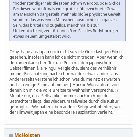
"bodenständiger" als die Japanischwn Weirdos, oder Sickos.
Bei diesen wird oftmals eine grotesk überzeichnete Gewalt
am Menschen dargestellt, mehr als bloße physische Gewalt,
sondern das was einen Menschen ausmacht, sein ganzes
Sein, das brutal und zügellos, manchmal bis zur
Unkenntlichkeit, zerstört und zB im Fall des Bodyhorror, zu
etwas neuem umgestaltet wird.
Okay, habe aus Japan noch nicht so viele Gore-lastigen Filme
gesehen, insofern kann ich da nicht mitreden. Aber wenn ich
den amerikanischen Torture Porn mit den japanischen
Geisterfilmen à la "Ringu" vergleiche, sieht das Verhältnis
meiner Einschätzung nach schon wieder etwas anders aus.
Andererseits verstehe ich schon, was du meinst; es warten
noch so einige Filme auf meiner J-Horror-Wunschliste, von
denen ich mir die volle Breitseite Wahnsinn verspreche. ;)
Meinte nur, dass Seltsamkeit immer auch im Auge des
Betrachters liegt, das wiederum teilweise durch die Kultur
geprägt ist. Wir haben eben andere Sehgewohnheiten, was
der Filmwelt Japan eine besondere Faszination verleiht.
McHolsten