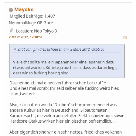
Mayoko
Mitglied
Beiträge: 1.407
Neunmalkluge GF-Göre
Location: Neo Tokyo 3
2 März 2012, 12:10:51
#8
Zitat von: pm.diebelshausen am 2 März 2012, 09:55:50
Vielleicht sollte mal ein Japaner oder eine Japanerin dazu
etwas antworten. Könnte ja auch sein, dass es daran liegt,
dass
wir
so fucking boring sind.
Das nenne ich mal einen verführerischen Lockruf^^
Und eines mal vorab: Ihr seid selber alle fucking weird hier.
:icon_twisted:
Also, klar hatten wir da "Drüben" schon immer eine etwas
andere Kultur als hier in Deutschland. Slipautomaten,
Karaokesucht, die vielen ausgefallen Elektrospielzeuge, sowie
Hardcore-Otakus wirken hier ein bisschen befremdlich...
Aber eigentlich sind wir ein sehr nettes, friedliches Völkchen