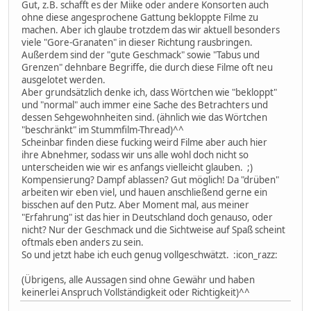
Gut, z.B. schafft es der Miike oder andere Konsorten auch
ohne diese angesprochene Gattung bekloppte Filme zu
machen. Aber ich glaube trotzdem das wir aktuell besonders
viele "Gore-Granaten" in dieser Richtung rausbringen.
Außerdem sind der "gute Geschmack" sowie "Tabus und
Grenzen" dehnbare Begriffe, die durch diese Filme oft neu
ausgelotet werden.
Aber grundsätzlich denke ich, dass Wörtchen wie "bekloppt"
und "normal" auch immer eine Sache des Betrachters und
dessen Sehgewohnheiten sind. (ähnlich wie das Wörtchen
"beschränkt" im Stummfilm-Thread)^^
Scheinbar finden diese fucking weird Filme aber auch hier
ihre Abnehmer, sodass wir uns alle wohl doch nicht so
unterscheiden wie wir es anfangs vielleicht glauben. ;)
Kompensierung? Dampf ablassen? Gut möglich! Da "drüben"
arbeiten wir eben viel, und hauen anschließend gerne ein
bisschen auf den Putz. Aber Moment mal, aus meiner
"Erfahrung" ist das hier in Deutschland doch genauso, oder
nicht? Nur der Geschmack und die Sichtweise auf Spaß scheint
oftmals eben anders zu sein.
So und jetzt habe ich euch genug vollgeschwätzt. :icon_razz:
(Übrigens, alle Aussagen sind ohne Gewähr und haben
keinerlei Anspruch Vollständigkeit oder Richtigkeit)^^