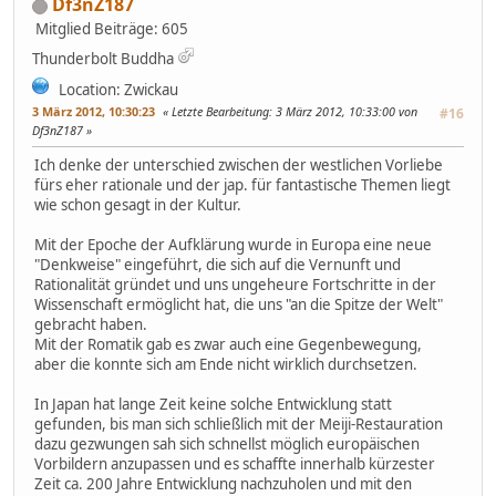
Df3nZ187
Mitglied
Beiträge: 605
Thunderbolt Buddha
Location: Zwickau
3 März 2012, 10:30:23
Letzte Bearbeitung
: 3 März 2012, 10:33:00 von
#16
Df3nZ187
Ich denke der unterschied zwischen der westlichen Vorliebe
fürs eher rationale und der jap. für fantastische Themen liegt
wie schon gesagt in der Kultur.
Mit der Epoche der Aufklärung wurde in Europa eine neue
"Denkweise" eingeführt, die sich auf die Vernunft und
Rationalität gründet und uns ungeheure Fortschritte in der
Wissenschaft ermöglicht hat, die uns "an die Spitze der Welt"
gebracht haben.
Mit der Romatik gab es zwar auch eine Gegenbewegung,
aber die konnte sich am Ende nicht wirklich durchsetzen.
In Japan hat lange Zeit keine solche Entwicklung statt
gefunden, bis man sich schließlich mit der Meiji-Restauration
dazu gezwungen sah sich schnellst möglich europäischen
Vorbildern anzupassen und es schaffte innerhalb kürzester
Zeit ca. 200 Jahre Entwicklung nachzuholen und mit den