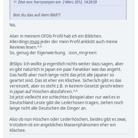
Zitat von: harrycanyon am 2 März 2012, 14:29:59
Bist du das auf dem Bild??
Nö.
Aber in meinem OFDb Profil hab ich ein Bildchen.
Allerdings
muss
jeder der mein Profil anklickt auch meine
Reviews lesen.^^
So, genug der Eigenwerbung. :icon_mrgreen:
@Slips: Ich wollte ja eigentlich nichts weiter dazu sagen, aber
es gibt natürlich in Japan ein paar Fanatiker was das angeht.
Das heißt aber noch lange nicht das jetzt alle Japaner so
geartet sind. Das ist eher ein Klischee. Sicherlich gibt es das
vereinzelt, aber es steht z.B. in keinem Gesetzt geschrieben
in Japan auf Höschen abzufahren.^^
Ist jetzt vielleicht ein schlechtes Beispiel aber nur weil es in
Deutschland Leute gibt die Lederhosen tragen, ziehen noch
lange nicht alle Deutschen die Dinger an.
Also ob nun Höschen oder Lederhöschen, beides gibt es zwar,
trotzdem ist ein angebliches Massenphänomen eher ein
Klischee.