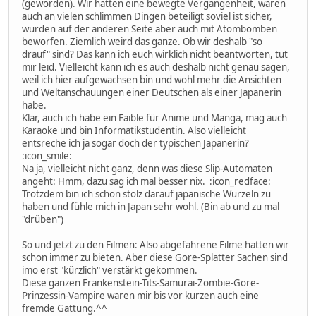
(geworden). Wir hatten eine bewegte Vergangenheit, waren
auch an vielen schlimmen Dingen beteiligt soviel ist sicher,
wurden auf der anderen Seite aber auch mit Atombomben
beworfen. Ziemlich weird das ganze. Ob wir deshalb "so
drauf" sind? Das kann ich euch wirklich nicht beantworten, tut
mir leid. Vielleicht kann ich es auch deshalb nicht genau sagen,
weil ich hier aufgewachsen bin und wohl mehr die Ansichten
und Weltanschauungen einer Deutschen als einer Japanerin
habe.
Klar, auch ich habe ein Faible für Anime und Manga, mag auch
Karaoke und bin Informatikstudentin. Also vielleicht
entsreche ich ja sogar doch der typischen Japanerin?
:icon_smile:
Na ja, vielleicht nicht ganz, denn was diese Slip-Automaten
angeht: Hmm, dazu sag ich mal besser nix. :icon_redface:
Trotzdem bin ich schon stolz darauf japanische Wurzeln zu
haben und fühle mich in Japan sehr wohl. (Bin ab und zu mal
"drüben")
So und jetzt zu den Filmen: Also abgefahrene Filme hatten wir
schon immer zu bieten. Aber diese Gore-Splatter Sachen sind
imo erst "kürzlich" verstärkt gekommen.
Diese ganzen Frankenstein-Tits-Samurai-Zombie-Gore-
Prinzessin-Vampire waren mir bis vor kurzen auch eine
fremde Gattung.^^