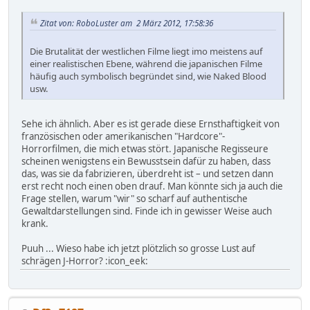
Zitat von: RoboLuster am 2 März 2012, 17:58:36
Die Brutalität der westlichen Filme liegt imo meistens auf
einer realistischen Ebene, während die japanischen Filme
häufig auch symbolisch begründet sind, wie Naked Blood
usw.
Sehe ich ähnlich. Aber es ist gerade diese Ernsthaftigkeit von
französischen oder amerikanischen "Hardcore"-
Horrorfilmen, die mich etwas stört. Japanische Regisseure
scheinen wenigstens ein Bewusstsein dafür zu haben, dass
das, was sie da fabrizieren, überdreht ist – und setzen dann
erst recht noch einen oben drauf. Man könnte sich ja auch die
Frage stellen, warum "wir" so scharf auf authentische
Gewaltdarstellungen sind. Finde ich in gewisser Weise auch
krank.
Puuh ... Wieso habe ich jetzt plötzlich so grosse Lust auf
schrägen J-Horror? :icon_eek: