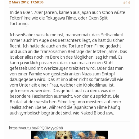
2 März 2012, 17:58:36
#14
In den 60er, 70er Jahren, kamen aus Japan auch schon wüste
Folterfilme wie die Tokugawa Filme, oder Oxen Split
Torturing.
Ich weiß aber was du meinst, manisimmati, dass Seltsamkeit
immer auch im Auge des Betrachters liegt, da hast du sicher
Recht. Ich hatte da auch an die Torture Porn Filme gedacht
und auch an die französischen Beitrage der letzten Jahre. Das
ist aber alles noch im Bereich des Möglichen, sag ich mal. Es
kann ja wirklich passieren, dass man mal an einen Stuhl
gefesselt und mit Werkzeugen traktiert wird. Oder das man
von einer Familie von geisteskranken Nazis zum Eintopf
dazugegeben wird. Das ist imo aber nicht so fantasievoll wie
vom Unterleib einer Frau, welcher ein Krokodilmaul ist,
gefressen zu werden. Das gehört auch zu dem, was die
besondere Faszination ausmacht, von der du sprichst. Die
Brutalität der westlichen Filme liegt imo meistens auf einer
realistischen Ebene, während die japanischen Filme häufig
auch symbolisch begründet sind, wie Naked Blood usw.
https://youtu.be/RPQOMyyg9b8