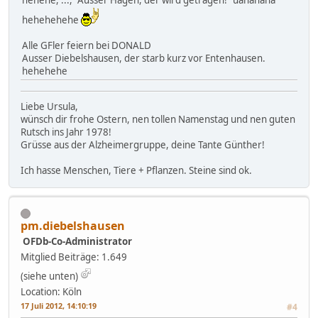
hehehe, ..., "Ausser Hagen, der wird getragen!" uahahaha
hehehehehe
Alle GFler feiern bei DONALD
Ausser Diebelshausen, der starb kurz vor Entenhausen.
hehehehe
Liebe Ursula,
wünsch dir frohe Ostern, nen tollen Namenstag und nen guten
Rutsch ins Jahr 1978!
Grüsse aus der Alzheimergruppe, deine Tante Günther!
Ich hasse Menschen, Tiere + Pflanzen. Steine sind ok.
pm.diebelshausen
OFDb-Co-Administrator
Mitglied
Beiträge: 1.649
(siehe unten)
Location: Köln
17 Juli 2012, 14:10:19
#4