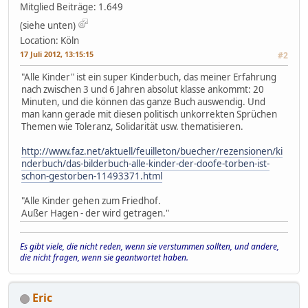
Mitglied
Beiträge: 1.649
(siehe unten)
Location: Köln
17 Juli 2012, 13:15:15
#2
"Alle Kinder" ist ein super Kinderbuch, das meiner Erfahrung
nach zwischen 3 und 6 Jahren absolut klasse ankommt: 20
Minuten, und die können das ganze Buch auswendig. Und
man kann gerade mit diesen politisch unkorrekten Sprüchen
Themen wie Toleranz, Solidarität usw. thematisieren.
http://www.faz.net/aktuell/feuilleton/buecher/rezensionen/ki
nderbuch/das-bilderbuch-alle-kinder-der-doofe-torben-ist-
schon-gestorben-11493371.html
"Alle Kinder gehen zum Friedhof.
Außer Hagen - der wird getragen."
Es gibt viele, die nicht reden, wenn sie verstummen sollten, und andere,
die nicht fragen, wenn sie geantwortet haben.
Eric