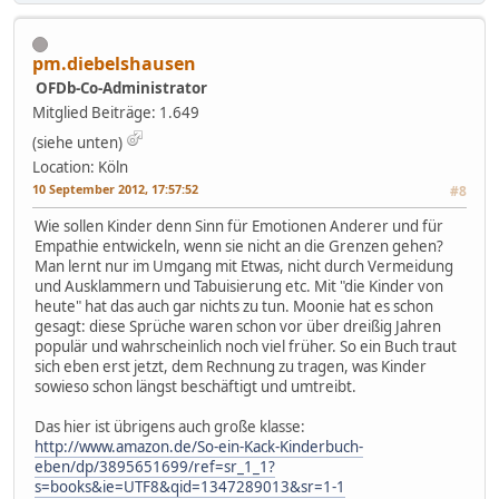
pm.diebelshausen
OFDb-Co-Administrator
Mitglied
Beiträge: 1.649
(siehe unten)
Location: Köln
10 September 2012, 17:57:52
#8
Wie sollen Kinder denn Sinn für Emotionen Anderer und für
Empathie entwickeln, wenn sie nicht an die Grenzen gehen?
Man lernt nur im Umgang mit Etwas, nicht durch Vermeidung
und Ausklammern und Tabuisierung etc. Mit "die Kinder von
heute" hat das auch gar nichts zu tun. Moonie hat es schon
gesagt: diese Sprüche waren schon vor über dreißig Jahren
populär und wahrscheinlich noch viel früher. So ein Buch traut
sich eben erst jetzt, dem Rechnung zu tragen, was Kinder
sowieso schon längst beschäftigt und umtreibt.
Das hier ist übrigens auch große klasse:
http://www.amazon.de/So-ein-Kack-Kinderbuch-
eben/dp/3895651699/ref=sr_1_1?
s=books&ie=UTF8&qid=1347289013&sr=1-1