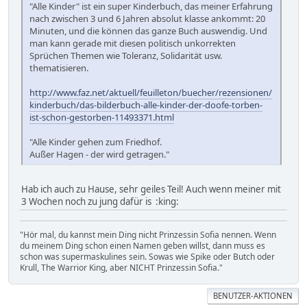
"Alle Kinder" ist ein super Kinderbuch, das meiner Erfahrung
nach zwischen 3 und 6 Jahren absolut klasse ankommt: 20
Minuten, und die können das ganze Buch auswendig. Und
man kann gerade mit diesen politisch unkorrekten
Sprüchen Themen wie Toleranz, Solidarität usw.
thematisieren.
http://www.faz.net/aktuell/feuilleton/buecher/rezensionen/
kinderbuch/das-bilderbuch-alle-kinder-der-doofe-torben-
ist-schon-gestorben-11493371.html
"Alle Kinder gehen zum Friedhof.
Außer Hagen - der wird getragen."
Hab ich auch zu Hause, sehr geiles Teil! Auch wenn meiner mit
3 Wochen noch zu jung dafür is :king:
"Hör mal, du kannst mein Ding nicht Prinzessin Sofia nennen. Wenn
du meinem Ding schon einen Namen geben willst, dann muss es
schon was supermaskulines sein. Sowas wie Spike oder Butch oder
Krull, The Warrior King, aber NICHT Prinzessin Sofia."
BENUTZER-AKTIONEN