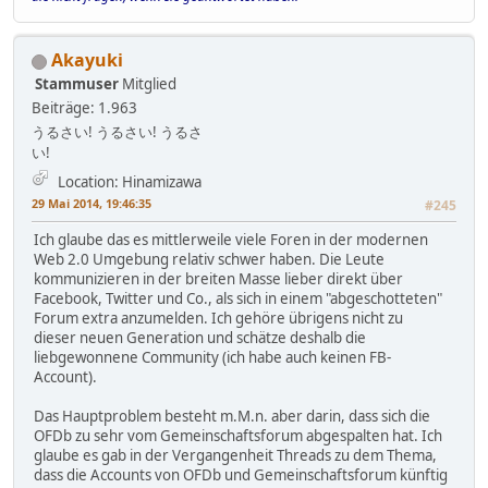
Akayuki
Stammuser
Mitglied
Beiträge: 1.963
うるさい! うるさい! うるさ
い!
Location: Hinamizawa
29 Mai 2014, 19:46:35
#245
Ich glaube das es mittlerweile viele Foren in der modernen
Web 2.0 Umgebung relativ schwer haben. Die Leute
kommunizieren in der breiten Masse lieber direkt über
Facebook, Twitter und Co., als sich in einem "abgeschotteten"
Forum extra anzumelden. Ich gehöre übrigens nicht zu
dieser neuen Generation und schätze deshalb die
liebgewonnene Community (ich habe auch keinen FB-
Account).
Das Hauptproblem besteht m.M.n. aber darin, dass sich die
OFDb zu sehr vom Gemeinschaftsforum abgespalten hat. Ich
glaube es gab in der Vergangenheit Threads zu dem Thema,
dass die Accounts von OFDb und Gemeinschaftsforum künftig