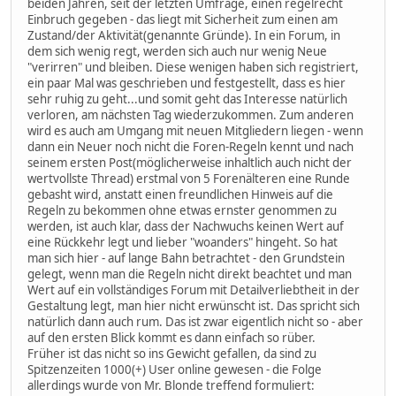
beiden Jahren, seit der letzten Umfrage, einen regelrecht
Einbruch gegeben - das liegt mit Sicherheit zum einen am
Zustand/der Aktivität(genannte Gründe). In ein Forum, in
dem sich wenig regt, werden sich auch nur wenig Neue
"verirren" und bleiben. Diese wenigen haben sich registriert,
ein paar Mal was geschrieben und festgestellt, dass es hier
sehr ruhig zu geht...und somit geht das Interesse natürlich
verloren, am nächsten Tag wiederzukommen. Zum anderen
wird es auch am Umgang mit neuen Mitgliedern liegen - wenn
dann ein Neuer noch nicht die Foren-Regeln kennt und nach
seinem ersten Post(möglicherweise inhaltlich auch nicht der
wertvollste Thread) erstmal von 5 Forenälteren eine Runde
gebasht wird, anstatt einen freundlichen Hinweis auf die
Regeln zu bekommen ohne etwas ernster genommen zu
werden, ist auch klar, dass der Nachwuchs keinen Wert auf
eine Rückkehr legt und lieber "woanders" hingeht. So hat
man sich hier - auf lange Bahn betrachtet - den Grundstein
gelegt, wenn man die Regeln nicht direkt beachtet und man
Wert auf ein vollständiges Forum mit Detailverliebtheit in der
Gestaltung legt, man hier nicht erwünscht ist. Das spricht sich
natürlich dann auch rum. Das ist zwar eigentlich nicht so - aber
auf den ersten Blick kommt es dann einfach so rüber.
Früher ist das nicht so ins Gewicht gefallen, da sind zu
Spitzenzeiten 1000(+) User online gewesen - die Folge
allerdings wurde von Mr. Blonde treffend formuliert: