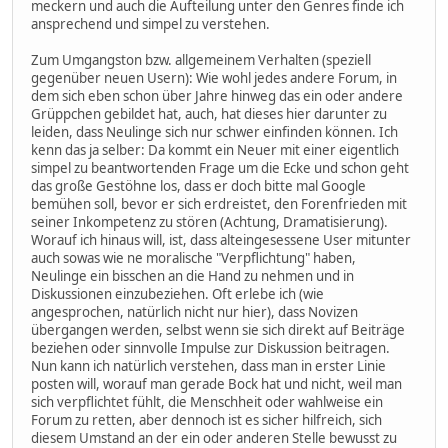
meckern und auch die Aufteilung unter den Genres finde ich
ansprechend und simpel zu verstehen.
Zum Umgangston bzw. allgemeinem Verhalten (speziell
gegenüber neuen Usern): Wie wohl jedes andere Forum, in
dem sich eben schon über Jahre hinweg das ein oder andere
Grüppchen gebildet hat, auch, hat dieses hier darunter zu
leiden, dass Neulinge sich nur schwer einfinden können. Ich
kenn das ja selber: Da kommt ein Neuer mit einer eigentlich
simpel zu beantwortenden Frage um die Ecke und schon geht
das große Gestöhne los, dass er doch bitte mal Google
bemühen soll, bevor er sich erdreistet, den Forenfrieden mit
seiner Inkompetenz zu stören (Achtung, Dramatisierung).
Worauf ich hinaus will, ist, dass alteingesessene User mitunter
auch sowas wie ne moralische "Verpflichtung" haben,
Neulinge ein bisschen an die Hand zu nehmen und in
Diskussionen einzubeziehen. Oft erlebe ich (wie
angesprochen, natürlich nicht nur hier), dass Novizen
übergangen werden, selbst wenn sie sich direkt auf Beiträge
beziehen oder sinnvolle Impulse zur Diskussion beitragen.
Nun kann ich natürlich verstehen, dass man in erster Linie
posten will, worauf man gerade Bock hat und nicht, weil man
sich verpflichtet fühlt, die Menschheit oder wahlweise ein
Forum zu retten, aber dennoch ist es sicher hilfreich, sich
diesem Umstand an der ein oder anderen Stelle bewusst zu