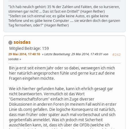
"Ich hab neulich gehört: 35 % der Zahlen und Fakten, die so kursieren,
stimmen gar nicht! ... Das ist fast ein Drittel!" (Hagen Rether)
"Stellen sie sich einmal vor, es gäbe keine Autos, es gäbe keine
Telefone und es gäbe keine Computer .... sie würden doch den ganzen
Tag fernsehen, oder?" (Hagen Rether)
soisdas
Mitglied
Beiträge: 159
29 Mai 2014, 17:40:10
Letzte Bearbeitung
: 29 Mai 2014, 17:49:01 von
#242
soisdas
Bin ja erst seit einem Jahr oder so dabei, weswegen ich mich
hier natürlich angesprochen fühle und gerne kurz auf deine
Fragen eingehen möchte.
Wie ich hierher gefunden habe, kann ich ehrlich gesagt gar
nicht beantworten. Vermutlich ist das Wort
"Gemeinschaftsforum" einfach im Zuge diverser
Diskussionen in anderen Foren (in meinem Fall wohl in erster
Linie sb.com) gefallen. Die logische Konsequenz ist natürlich,
dass man früher oder später auch mal vorbeischaut und sich
gegebenfalls anmeldet. Was ich jedoch mit Sicherheit
ausschließen kann, ist, dass ich über die OFDb (welche ich