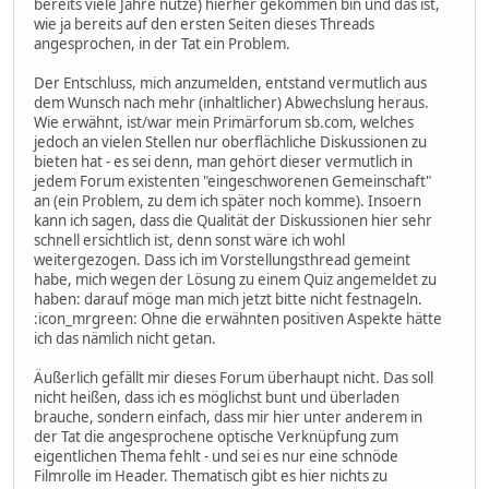
bereits viele Jahre nutze) hierher gekommen bin und das ist,
wie ja bereits auf den ersten Seiten dieses Threads
angesprochen, in der Tat ein Problem.
Der Entschluss, mich anzumelden, entstand vermutlich aus
dem Wunsch nach mehr (inhaltlicher) Abwechslung heraus.
Wie erwähnt, ist/war mein Primärforum sb.com, welches
jedoch an vielen Stellen nur oberflächliche Diskussionen zu
bieten hat - es sei denn, man gehört dieser vermutlich in
jedem Forum existenten "eingeschworenen Gemeinschaft"
an (ein Problem, zu dem ich später noch komme). Insoern
kann ich sagen, dass die Qualität der Diskussionen hier sehr
schnell ersichtlich ist, denn sonst wäre ich wohl
weitergezogen. Dass ich im Vorstellungsthread gemeint
habe, mich wegen der Lösung zu einem Quiz angemeldet zu
haben: darauf möge man mich jetzt bitte nicht festnageln.
:icon_mrgreen: Ohne die erwähnten positiven Aspekte hätte
ich das nämlich nicht getan.
Äußerlich gefällt mir dieses Forum überhaupt nicht. Das soll
nicht heißen, dass ich es möglichst bunt und überladen
brauche, sondern einfach, dass mir hier unter anderem in
der Tat die angesprochene optische Verknüpfung zum
eigentlichen Thema fehlt - und sei es nur eine schnöde
Filmrolle im Header. Thematisch gibt es hier nichts zu