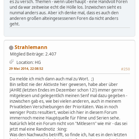
es zu versch. Themen - wenn überhaupt - eine Handvoll Foren
und da war zeitweise echt die Hölle los. Inzwischen sieht es
nunmal anders aus. Aber ich denke mal, dass es auch den
anderen großen alteingesessenen Foren da nicht anders
geht.
Strahlemann
Mitglied
Beiträge: 2.407
Location: HG
29 Mai 2014, 22:08:52
#250
Da melde ich mich dann auch mal zu Wort. ;)
Bin selbst nie der Aktivste hier gewesen, habe aber über
JAHRE (letzten Endes im Dezember schon 12!) immer gerne
mitgelesen und gelegentlich meinen Senf mal dazu gegeben -
inzwischen gab es, wie bei vielen anderen, auch in meinem
Privatleben Verschiebungen der Prioritäten. Was in noch
weniger Posts resultiert, wobei ich hier in diesem Forum
immernoch meine Hauptquelle für Filme und Serien sehe.
Natürlich lebt ein Forum nicht von "Mitlesern" wie mir - das sei
jetzt mal eine Randnotiz :king:
Was den Nachwuchs betrifft, so finde ich, hat es in den letzten