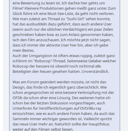
eine Bewertung zu lesen ist. Ich dachte hier gehts um
Filme? Kleinere Produktionen gehen meißt ganz unter. Zum
Glück führe ich eine Must-See-Liste, da geht nicht verloren.
Wie man zuletzt am Thread zu "Sushi Girl" sehen konnte,
hat das ausbuddeln dazu geführt, dass auch andere User
(wenn auch nur die üblichen Verdächtigen) ein paar Zeilen
geschrieben haben bzw. es zum Anlass genommen haben,
sich den Film anzuschauen. Ich möchte jetzt nicht sagen,
dass ich immer der aktivste User hier bin, aber ich gebe
mein Bestes.
Auch der Umgangston ist öfters etwas ruppig, zuletzt ganz
schlimm im "Robocop"-Thread. Seitenweise Gelaber welcher
Robocop der bessere ist obwohl noch nichtmal alle
Beteiligten den Neuen gesehen hatten. Unverständlich.
Was am Forum geändert werden müsste, ist nicht das
Design, das finde ich eigentlich ganz übersichtlich. Wie
schon angesprochen ist eine bessere Verknüpfung mit der
OFDb da schon eher eine Lösung. Des weiteren hatte ich
schon bei der letzten Diskussion vorgeschlagen, auch
Unterforen für Veröffentlichungen auf DVD/Blu-ray
einzurichten, wie es auch andere Foren haben, da auch das
Sammeln immer wichtiger geworden ist. Vielleicht spricht
das neue User mehr an. Natürlich sollte der Hauptfokus
weiter auf den Filmen selbst liegen.