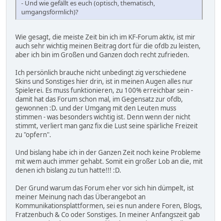
- Und wie gefällt es euch (optisch, thematisch,
umgangsförmlich)?
Wie gesagt, die meiste Zeit bin ich im KF-Forum aktiv, ist mir
auch sehr wichtig meinen Beitrag dort für die ofdb zu leisten,
aber ich bin im Großen und Ganzen doch recht zufrieden.
Ich persönlich brauche nicht unbedingt zig verschiedene
Skins und Sonstiges hier drin, ist in meinen Augen alles nur
Spielerei. Es muss funktionieren, zu 100% erreichbar sein -
damit hat das Forum schon mal, im Gegensatz zur ofdb,
gewonnen :D. und der Umgang mit den Leuten muss
stimmen - was besonders wichtig ist. Denn wenn der nicht
stimmt, verliert man ganz fix die Lust seine spärliche Freizeit
zu "opfern".
Und bislang habe ich in der Ganzen Zeit noch keine Probleme
mit wem auch immer gehabt. Somit ein großer Lob an die, mit
denen ich bislang zu tun hatte!!! :D.
Der Grund warum das Forum eher vor sich hin dümpelt, ist
meiner Meinung nach das Überangebot an
Kommunikationsplattformen, sei es nun andere Foren, Blogs,
Fratzenbuch & Co oder Sonstiges. In meiner Anfangszeit gab