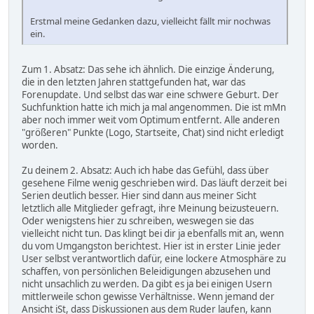
Erstmal meine Gedanken dazu, vielleicht fällt mir nochwas
ein.
Zum 1. Absatz: Das sehe ich ähnlich. Die einzige Änderung,
die in den letzten Jahren stattgefunden hat, war das
Forenupdate. Und selbst das war eine schwere Geburt. Der
Suchfunktion hatte ich mich ja mal angenommen. Die ist mMn
aber noch immer weit vom Optimum entfernt. Alle anderen
"größeren" Punkte (Logo, Startseite, Chat) sind nicht erledigt
worden.
Zu deinem 2. Absatz: Auch ich habe das Gefühl, dass über
gesehene Filme wenig geschrieben wird. Das läuft derzeit bei
Serien deutlich besser. Hier sind dann aus meiner Sicht
letztlich alle Mitglieder gefragt, ihre Meinung beizusteuern.
Oder wenigstens hier zu schreiben, weswegen sie das
vielleicht nicht tun. Das klingt bei dir ja ebenfalls mit an, wenn
du vom Umgangston berichtest. Hier ist in erster Linie jeder
User selbst verantwortlich dafür, eine lockere Atmosphäre zu
schaffen, von persönlichen Beleidigungen abzusehen und
nicht unsachlich zu werden. Da gibt es ja bei einigen Usern
mittlerweile schon gewisse Verhältnisse. Wenn jemand der
Ansicht iSt, dass Diskussionen aus dem Ruder laufen, kann