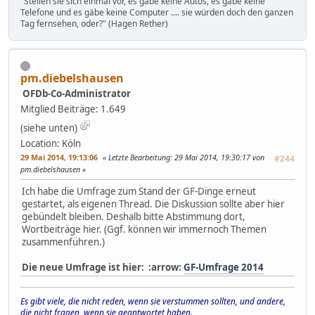
"Stellen sie sich einmal vor, es gäbe keine Autos, es gäbe keine
Telefone und es gäbe keine Computer .... sie würden doch den ganzen
Tag fernsehen, oder?" (Hagen Rether)
pm.diebelshausen
OFDb-Co-Administrator
Mitglied
Beiträge: 1.649
(siehe unten)
Location: Köln
29 Mai 2014, 19:13:06
Letzte Bearbeitung
: 29 Mai 2014, 19:30:17 von
#244
pm.diebelshausen
Ich habe die Umfrage zum Stand der GF-Dinge erneut
gestartet, als eigenen Thread. Die Diskussion sollte aber hier
gebündelt bleiben. Deshalb bitte Abstimmung dort,
Wortbeiträge hier. (Ggf. können wir immernoch Themen
zusammenführen.)
Die neue Umfrage ist hier: :arrow:
GF-Umfrage 2014
Es gibt viele, die nicht reden, wenn sie verstummen sollten, und andere,
die nicht fragen, wenn sie geantwortet haben.