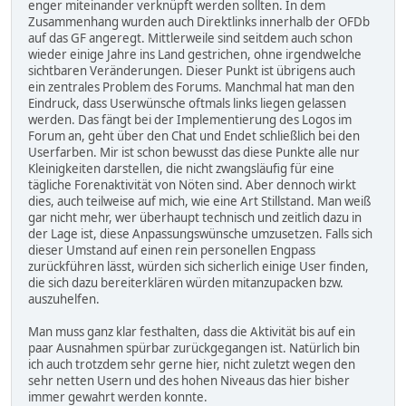
enger miteinander verknüpft werden sollten. In dem
Zusammenhang wurden auch Direktlinks innerhalb der OFDb
auf das GF angeregt. Mittlerweile sind seitdem auch schon
wieder einige Jahre ins Land gestrichen, ohne irgendwelche
sichtbaren Veränderungen. Dieser Punkt ist übrigens auch
ein zentrales Problem des Forums. Manchmal hat man den
Eindruck, dass Userwünsche oftmals links liegen gelassen
werden. Das fängt bei der Implementierung des Logos im
Forum an, geht über den Chat und Endet schließlich bei den
Userfarben. Mir ist schon bewusst das diese Punkte alle nur
Kleinigkeiten darstellen, die nicht zwangsläufig für eine
tägliche Forenaktivität von Nöten sind. Aber dennoch wirkt
dies, auch teilweise auf mich, wie eine Art Stillstand. Man weiß
gar nicht mehr, wer überhaupt technisch und zeitlich dazu in
der Lage ist, diese Anpassungswünsche umzusetzen. Falls sich
dieser Umstand auf einen rein personellen Engpass
zurückführen lässt, würden sich sicherlich einige User finden,
die sich dazu bereiterklären würden mitanzupacken bzw.
auszuhelfen.
Man muss ganz klar festhalten, dass die Aktivität bis auf ein
paar Ausnahmen spürbar zurückgegangen ist. Natürlich bin
ich auch trotzdem sehr gerne hier, nicht zuletzt wegen den
sehr netten Usern und des hohen Niveaus das hier bisher
immer gewahrt werden konnte.