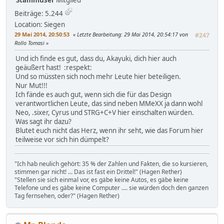
Stammuser
Mitglied
Beiträge: 5.244
Location: Siegen
29 Mai 2014, 20:50:53
Letzte Bearbeitung
: 29 Mai 2014, 20:54:17 von
#247
Rollo Tomasi
Und ich finde es gut, dass du, Akayuki, dich hier auch
geäußert hast! :respekt:
Und so müssten sich noch mehr Leute hier beteiligen.
Nur Mut!!!
Ich fände es auch gut, wenn sich die für das Design
verantwortlichen Leute, das sind neben MMeXX ja dann wohl
Neo, .sixer, Cyrus und STRG+C+V hier einschalten würden.
Was sagt ihr dazu?
Blutet euch nicht das Herz, wenn ihr seht, wie das Forum hier
teilweise vor sich hin dümpelt?
"Ich hab neulich gehört: 35 % der Zahlen und Fakten, die so kursieren,
stimmen gar nicht! ... Das ist fast ein Drittel!" (Hagen Rether)
"Stellen sie sich einmal vor, es gäbe keine Autos, es gäbe keine
Telefone und es gäbe keine Computer .... sie würden doch den ganzen
Tag fernsehen, oder?" (Hagen Rether)