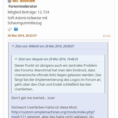
Mr. Blonde
Forenmoderator
Mitglied
Beiträge: 12.724
Soft-Adonis teilweise mit
Schaumgummibezug
29 Mai 2014, 20:52:57
#248
Zitat von: MMeXX am 29 Mai 2014, 20:04:07
Zitat von: Akayuki am 29 Mai 2014, 19:46:35
Dieser Punkt ist übrigens auch ein zentrales Problem
des Forums. Manchmal hat man den Eindruck, dass
Userwünsche oftmals links liegen gelassen werden. Das
fängt bei der Implementierung des Logos im Forum an,
geht über den Chat und Endet schließlich bei den
Userfarben.
Don't get me started... :scar:
Stichwort Userfarben hatte ich diese Mod:
http://custom.simplemachines.org/mods/index.php?
mod=111
getestet, aber das hatte nicht geklappt. Du