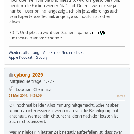
noch über kein Simple Machines 2.0.7-Forum gestolpert bin,
bei dem die Farben wieder "da" sind. Derzeit werden sie ja
nur bei "User online" angezeigt. Ich bin jetzt allerdings auch
kein Experte was Technik angeht, also möglich ist sicher
etwas.
EDIT: Und jetzt zu wichtigen Sachen: :gamer:
:unknown: :rambo: :trooper:
Wiederaufführung | Alte Filme. Neu entdeckt.
Apple Podcast
|
Spotify
cyborg_2029
Mitglied
Beiträge: 1.727
Location: Chemnitz
31 Mai 2014, 14:38:36
#253
Ok, nochmal bei der Abstimmung mitgemacht. Scheint aber
keinen zu interessieren, wenn man sich die Beteiligung mal
anschaut. Wahrscheinlich zurecht, denn nach der letzten ist
auch nichts passiert.
Was mir leider in letzter Zeit negativ aufgefallen ist, dass zwar