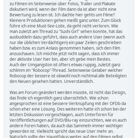
zu Filmen im Seitenweise über Fotos, Trailer und Plakate
diskutiert wird, wenn der Film dann da ist aber nicht eine
Bewertung zu lesen ist. Ich dachte hier gehts um Filme?
Kleinere Produktionen gehen meißt ganz unter. Zum Glück
führe ich eine Must-See-Liste, da geht nicht verloren. Wie
man zuletzt am Thread zu "Sushi Girl" sehen konnte, hat das
ausbuddeln dazu geführt, dass auch andere User (wenn auch
nur die üblichen Verdächtigen) ein paar Zeilen geschrieben
haben bzw. es zum Anlass genommen haben, sich den Film
anzuschauen. Ich möchte jetzt nicht sagen, dass ich immer
der aktivste User hier bin, aber ich gebe mein Bestes.
Auch der Umgangston ist öfters etwas ruppig, zuletzt ganz
schlimm im "Robocop"-Thread. Seitenweise Gelaber welcher
Robocop der bessere ist obwohl noch nichtmal alle Beteiligten
den Neuen gesehen hatten. Unverständlich.
Was am Forum geändert werden müsste, ist nicht das Design,
das finde ich eigentlich ganz übersichtlich. Wie schon
angesprochen ist eine bessere Verknüpfung mit der OFDb da
schon eher eine Lösung. Des weiteren hatte ich schon bei der
letzten Diskussion vorgeschlagen, auch Unterforen für
Veröffentlichungen auf DVD/Blu-ray einzurichten, wie es auch
andere Foren haben, da auch das Sammeln immer wichtiger
geworden ist. Vielleicht spricht das neue User mehr an.
Natürlich sollte der Hauptfokus weiter auf den Filmen selbst