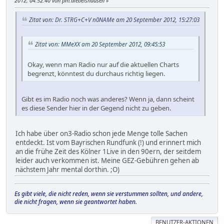
2012, 04:52:40 von pm.diebelshausen
Zitat von: Dr. STRG+C+V n0NAMe am 20 September 2012, 15:27:03
Zitat von: MMeXX am 20 September 2012, 09:45:53
Okay, wenn man Radio nur auf die aktuellen Charts
begrenzt, könntest du durchaus richtig liegen.
Gibt es im Radio noch was anderes? Wenn ja, dann scheint
es diese Sender hier in der Gegend nicht zu geben.
Ich habe über on3-Radio schon jede Menge tolle Sachen
entdeckt. Ist vom Bayrischen Rundfunk (!) und erinnert mich
an die frühe Zeit des Kölner 1Live in den 90ern, der seitdem
leider auch verkommen ist. Meine GEZ-Gebühren gehen ab
nächstem Jahr mental dorthin. ;O)
Es gibt viele, die nicht reden, wenn sie verstummen sollten, und andere,
die nicht fragen, wenn sie geantwortet haben.
BENUTZER-AKTIONEN