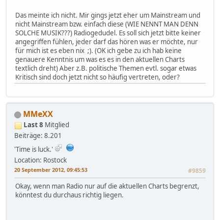
Das meinte ich nicht. Mir gings jetzt eher um Mainstream und
nicht Mainstream bzw. einfach diese (WIE NENNT MAN DENN
SOLCHE MUSIK???) Radiogedudel. Es soll sich jetzt bitte keiner
angegriffen fühlen, jeder darf das hören was er möchte, nur
für mich ist es eben nix ;). (OK ich gebe zu ich hab keine
genauere Kenntnis um was es es in den aktuellen Charts
textlich dreht) Aber z.B. politische Themen evtl. sogar etwas
Kritisch sind doch jetzt nicht so häufig vertreten, oder?
MMeXX
Last 8
Mitglied
Beiträge: 8.201
'Time is luck.'
Location: Rostock
20 September 2012, 09:45:53
#9859
Okay, wenn man Radio nur auf die aktuellen Charts begrenzt,
könntest du durchaus richtig liegen.