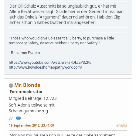
Der Olli Schulz Ausschnitt ist so unglaublich gut, er hat mit
Allem Recht was er sagt. Grade hier in der Gegend muss man
sich das Onkelz-"Argument" dauernd anhören. Hab den Clip
sicher schon n halbes Dutzend mal angesehen.
"Those who would give up essential Liberty, to purchase a little
temporary Safety, deserve neither Liberty nor Safety."
- Benjamin Franklin
https://www.youtube.com/watch?v=aFDkcaY3ZKo
http://www.howdoeshomeopathywork.com/
Mr. Blonde
Forenmoderator
Mitglied
Beiträge: 12.723
Soft-Adonis teilweise mit
Schaumgummibezug
19 September 2012, 23:41:09
#9854
Also von mir müssen sich nur Leute das Onkelzargument