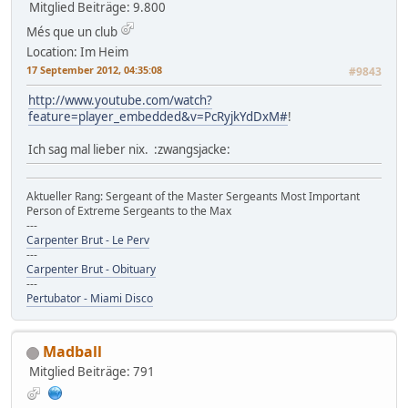
Mitglied
Beiträge: 9.800
Més que un club
Location: Im Heim
17 September 2012, 04:35:08
#9843
http://www.youtube.com/watch?
feature=player_embedded&v=PcRyjkYdDxM#
!
Ich sag mal lieber nix. :zwangsjacke:
Aktueller Rang: Sergeant of the Master Sergeants Most Important
Person of Extreme Sergeants to the Max
---
Carpenter Brut - Le Perv
---
Carpenter Brut - Obituary
---
Pertubator - Miami Disco
Madball
Mitglied
Beiträge: 791