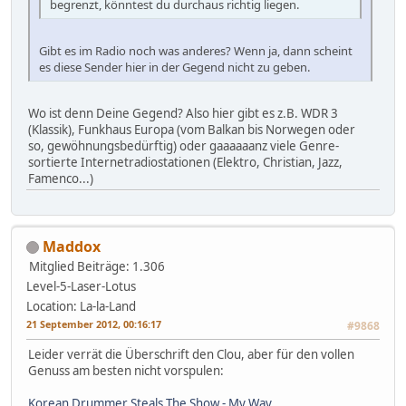
begrenzt, könntest du durchaus richtig liegen.
Gibt es im Radio noch was anderes? Wenn ja, dann scheint
es diese Sender hier in der Gegend nicht zu geben.
Wo ist denn Deine Gegend? Also hier gibt es z.B. WDR 3
(Klassik), Funkhaus Europa (vom Balkan bis Norwegen oder
so, gewöhnungsbedürftig) oder gaaaaaanz viele Genre-
sortierte Internetradiostationen (Elektro, Christian, Jazz,
Famenco...)
Maddox
Mitglied
Beiträge: 1.306
Level-5-Laser-Lotus
Location: La-la-Land
21 September 2012, 00:16:17
#9868
Leider verrät die Überschrift den Clou, aber für den vollen
Genuss am besten nicht vorspulen:
Korean Drummer Steals The Show - My Way