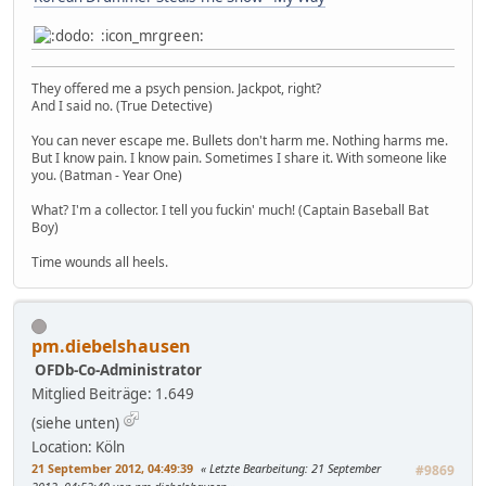
:icon_mrgreen:
They offered me a psych pension. Jackpot, right?
And I said no. (True Detective)
You can never escape me. Bullets don't harm me. Nothing harms me.
But I know pain. I know pain. Sometimes I share it. With someone like
you. (Batman - Year One)
What? I'm a collector. I tell you fuckin' much! (Captain Baseball Bat
Boy)
Time wounds all heels.
pm.diebelshausen
OFDb-Co-Administrator
Mitglied
Beiträge: 1.649
(siehe unten)
Location: Köln
21 September 2012, 04:49:39
Letzte Bearbeitung
: 21 September
#9869