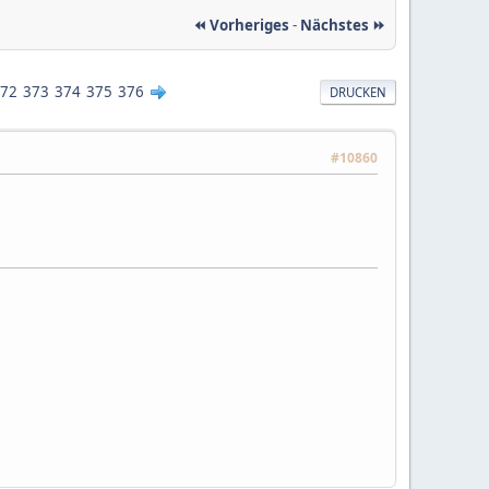
⏪ Vorheriges
-
Nächstes ⏩
72
373
374
375
376
DRUCKEN
#10860