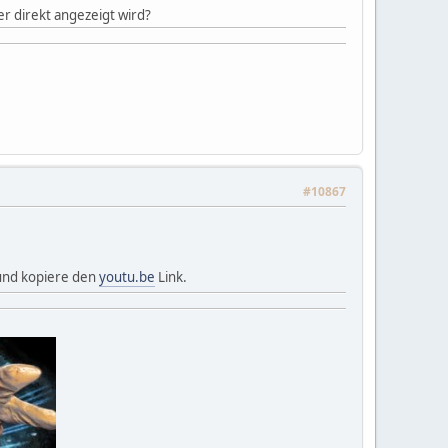
er direkt angezeigt wird?
#10867
 und kopiere den
youtu.be
Link.