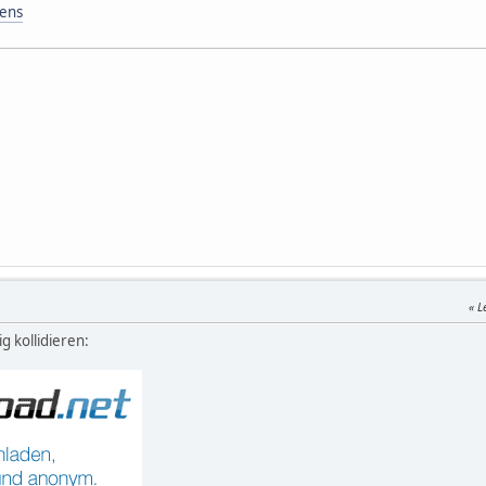
hens
L
 kollidieren: