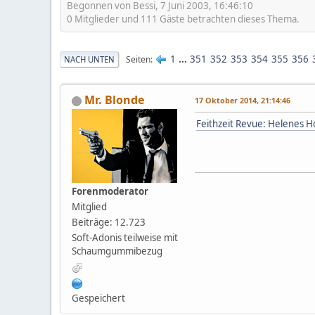
Begonnen von Bessi, 7 Juni 2003, 16:46:10
0 Mitglieder und 111 Gäste betrachten dieses Thema.
1
...
351
352
353
354
355
356
Seiten
NACH UNTEN
Mr. Blonde
17 Oktober 2014, 21:14:46
Feithzeit Revue: Helenes 
Forenmoderator
Mitglied
Beiträge: 12.723
Soft-Adonis teilweise mit
Schaumgummibezug
Gespeichert