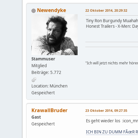
Newendyke
22 Oktober 2014, 20:29:32
Tiny Ron Burgundy Muaha
Honest Trailers - X-Men: Da
Stammuser
"Ich will jetzt nichts mehr hör
Mitglied
Beiträge: 5.772
Location: München
Gespeichert
KrawallBruder
23 Oktober 2014, 09:27:35
Gast
Es geht wieder los :icon_m
Gespeichert
ICH BIN ZU DUMM FÃœR RTL