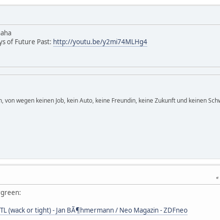
haha
ys of Future Past:
http://youtu.be/y2mi74MLHg4
en, von wegen keinen Job, kein Auto, keine Freundin, keine Zukunft und keinen Sch
rgreen:
 (wack or tight) - Jan BÃ¶hmermann / Neo Magazin - ZDFneo