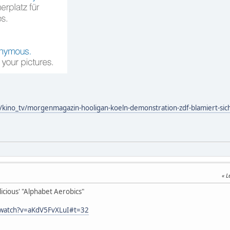
r/kino_tv/morgenmagazin-hooligan-koeln-demonstration-zdf-blamiert-sic
L
licious' "Alphabet Aerobics"
/watch?v=aKdV5FvXLuI#t=32