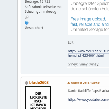
Beiträge: 12.723
Soft-Adonis teilweise mit
Schaumgummibezug
Gespeichert
Edit:
http://www.focus.de/kultu
hemd_id_4234661.html
:viney: :viney: :viney:
blade2603
29 Oktober 2014, 19:59:31
Daniel Radcliffe Raps Blacka
https://www.youtube.com