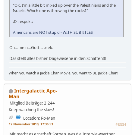
"OK. I'm a little bit mixed up over the Palestinians and the
Israelis. Which one is throwing the rocks?"
:D :respekt:
Americans are NOT stupid - WITH SUBTITLES
Oh...mein...Gott... :eek:
Das stellt alles bisher Dagewesene in den Schatten!!!
When you watch a Jackie Chan Movie, you want to BE Jackie Chan!
Intergalactic Ape-
Man
Mitglied
Beiträge: 2.244
Keep watching the skies!
Location: Ro-Man
12 November 2010, 17:36:53
#8334
Mir macht es ernsthaft Sorgen, was die Interviewpartner