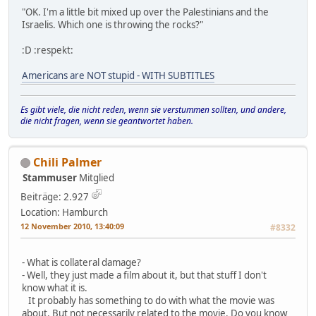
"OK. I'm a little bit mixed up over the Palestinians and the
Israelis. Which one is throwing the rocks?"
:D :respekt:
Americans are NOT stupid - WITH SUBTITLES
Es gibt viele, die nicht reden, wenn sie verstummen sollten, und andere,
die nicht fragen, wenn sie geantwortet haben.
Chili Palmer
Stammuser
Mitglied
Beiträge: 2.927
Location: Hamburch
12 November 2010, 13:40:09
#8332
- What is collateral damage?
- Well, they just made a film about it, but that stuff I don't
know what it is.
It probably has something to do with what the movie was
about. But not necessarily related to the movie. Do you know