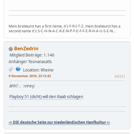
Mein bratwurst has a first name, it´s F-R-I-T-Z, mein bratwurst has a
second name it´s S-C-H-N-A-C-K-E-N-P-F-E-F-F-E-R-H-A-U-S-E-N...
BenZedrin
Mitglied
Beiträge: 1.146
Anhänger Teonanacatls
Location: Rheine
9 November 2010, 23:12:42
#8321
ähh? .. :viney:
Playboy 51 (dicht) will den Raab schlagen
-> DIE deutsche Seite zur niederländischen Hanfkultur <-