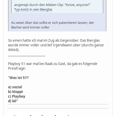
angeregt durch den Mälzer-Clip: "Kotze, anyone?"
Typ kotzt in sein Bierglas
Au weia! Aber das sollte er sich patentieren lassen, der
Becher wird immer voller
So einen hatte ich mal im Zug als Gegenüber. Das Bierglas
wurde immer voller und lief irgendwann über (durchs ganze
Abteil).
________________________
Playboy 51 war mal bei Raab zu Gast, da gab es folgende
Preisfrage:
"Was ist 51?
a) sozial
b) kloppt
c) Playboy
d) bil"