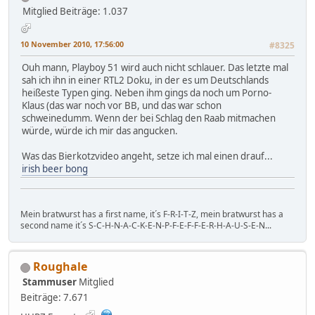
Mitglied
Beiträge: 1.037
10 November 2010, 17:56:00
#8325
Ouh mann, Playboy 51 wird auch nicht schlauer. Das letzte mal
sah ich ihn in einer RTL2 Doku, in der es um Deutschlands
heißeste Typen ging. Neben ihm gings da noch um Porno-
Klaus (das war noch vor BB, und das war schon
schweinedumm. Wenn der bei Schlag den Raab mitmachen
würde, würde ich mir das angucken.
Was das Bierkotzvideo angeht, setze ich mal einen drauf...
irish beer bong
Mein bratwurst has a first name, it´s F-R-I-T-Z, mein bratwurst has a
second name it´s S-C-H-N-A-C-K-E-N-P-F-E-F-F-E-R-H-A-U-S-E-N...
Roughale
Stammuser
Mitglied
Beiträge: 7.671