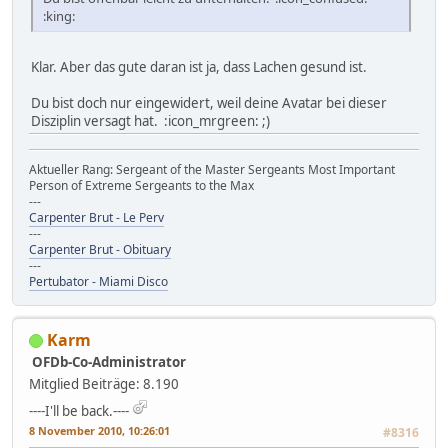
:king:
Klar. Aber das gute daran ist ja, dass Lachen gesund ist.
Du bist doch nur eingewidert, weil deine Avatar bei dieser
Disziplin versagt hat. :icon_mrgreen: ;)
Aktueller Rang: Sergeant of the Master Sergeants Most Important
Person of Extreme Sergeants to the Max
---
Carpenter Brut - Le Perv
---
Carpenter Brut - Obituary
---
Pertubator - Miami Disco
Karm
OFDb-Co-Administrator
Mitglied
Beiträge: 8.190
----I'll be back.----
8 November 2010, 10:26:01
#8316