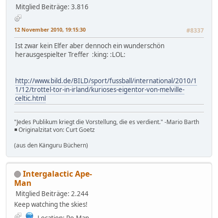
Mitglied
Beiträge: 3.816
12 November 2010, 19:15:30
#8337
Ist zwar kein Elfer aber dennoch ein wunderschön
herausgespielter Treffer :king: :LOL:
http://www.bild.de/BILD/sport/fussball/international/2010/1
1/12/trottel-tor-in-irland/kurioses-eigentor-von-melville-
celtic.html
"Jedes Publikum kriegt die Vorstellung, die es verdient." -Mario Barth
◾ Originalzitat von: Curt Goetz
(aus den Känguru Büchern)
Intergalactic Ape-
Man
Mitglied
Beiträge: 2.244
Keep watching the skies!
Location: Ro-Man