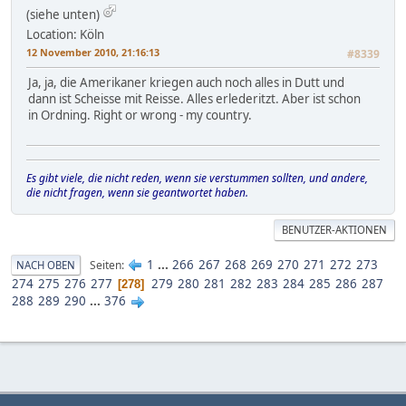
(siehe unten)
Location: Köln
12 November 2010, 21:16:13
#8339
Ja, ja, die Amerikaner kriegen auch noch alles in Dutt und
dann ist Scheisse mit Reisse. Alles erlederitzt. Aber ist schon
in Ordning. Right or wrong - my country.
Es gibt viele, die nicht reden, wenn sie verstummen sollten, und andere,
die nicht fragen, wenn sie geantwortet haben.
BENUTZER-AKTIONEN
1
...
266
267
268
269
270
271
272
273
Seiten
NACH OBEN
274
275
276
277
279
280
281
282
283
284
285
286
287
278
288
289
290
...
376