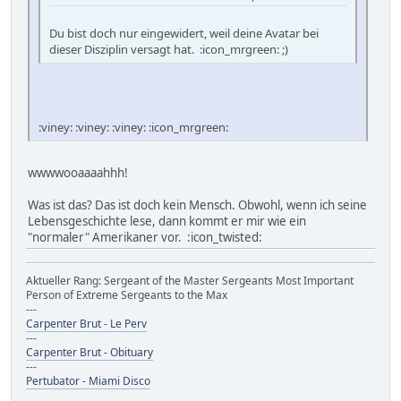
Du bist doch nur eingewidert, weil deine Avatar bei
dieser Disziplin versagt hat. :icon_mrgreen: ;)
:viney: :viney: :viney: :icon_mrgreen:
wwwwooaaaahhh!
Was ist das? Das ist doch kein Mensch. Obwohl, wenn ich seine
Lebensgeschichte lese, dann kommt er mir wie ein
"normaler" Amerikaner vor. :icon_twisted:
Aktueller Rang: Sergeant of the Master Sergeants Most Important
Person of Extreme Sergeants to the Max
---
Carpenter Brut - Le Perv
---
Carpenter Brut - Obituary
---
Pertubator - Miami Disco