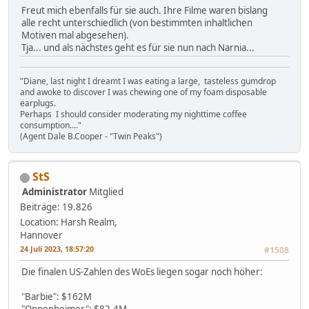
Freut mich ebenfalls für sie auch. Ihre Filme waren bislang
alle recht unterschiedlich (von bestimmten inhaltlichen
Motiven mal abgesehen).
Tja... und als nächstes geht es für sie nun nach Narnia...
"Diane, last night I dreamt I was eating a large, tasteless gumdrop
and awoke to discover I was chewing one of my foam disposable
earplugs.
Perhaps I should consider moderating my nighttime coffee
consumption...."
(Agent Dale B.Cooper - "Twin Peaks")
StS
Administrator
Mitglied
Beiträge: 19.826
Location: Harsh Realm,
Hannover
24 Juli 2023, 18:57:20
#1508
Die finalen US-Zahlen des WoEs liegen sogar noch höher:
"Barbie": $162M