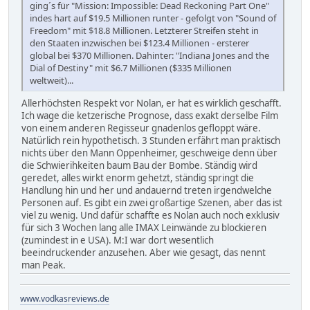
ging´s für "Mission: Impossible: Dead Reckoning Part One"
indes hart auf $19.5 Millionen runter - gefolgt von "Sound of
Freedom" mit $18.8 Millionen. Letzterer Streifen steht in
den Staaten inzwischen bei $123.4 Millionen - ersterer
global bei $370 Millionen. Dahinter: "Indiana Jones and the
Dial of Destiny" mit $6.7 Millionen ($335 Millionen
weltweit)...
Allerhöchsten Respekt vor Nolan, er hat es wirklich geschafft.
Ich wage die ketzerische Prognose, dass exakt derselbe Film
von einem anderen Regisseur gnadenlos gefloppt wäre.
Natürlich rein hypothetisch. 3 Stunden erfährt man praktisch
nichts über den Mann Oppenheimer, geschweige denn über
die Schwierihkeiten baum Bau der Bombe. Ständig wird
geredet, alles wirkt enorm gehetzt, ständig springt die
Handlung hin und her und andauernd treten irgendwelche
Personen auf. Es gibt ein zwei großartige Szenen, aber das ist
viel zu wenig. Und dafür schaffte es Nolan auch noch exklusiv
für sich 3 Wochen lang alle IMAX Leinwände zu blockieren
(zumindest in e USA). M:I war dort wesentlich
beeindruckender anzusehen. Aber wie gesagt, das nennt
man Peak.
www.vodkasreviews.de