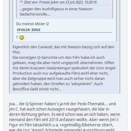
Zitat von: Private Joker am 23 Juli 2023, 15:29:16
...gegen den Aushilfsjesus in einer Neeson-
Gedächtnisrolle....
Du meinst
Mister Q
SPOILER:
ZEIGE
?
Eigentlich den Caviezel, das mit Neeson bezog sich auf den
Plot.
Die sonstigen Q-Gerüchte um den Film habe ich auch
gelesen, mag die aber nicht ungeprüft übernehmen. Offen
mit deren krausem Gedankengut spekuliert der (von Angel-
Production auch nur aufgekaufte Film) wohl eher nicht,
aber die Zielgruppe wird man auch sicher nicht daran
gehindert haben, den Streifen zu "adoptieren". Auch
Boxoffice-Geld stinkt nicht...
Joa... die Q-Spinner haben´s ja mit der Pedo-Thematik... und
Jim C. hat auch schon Aussagen rausgehauen, die klar in
deren Richtung gehen. Es wird schon was an sich haben, wenn
niemand den Film seit 2018 anfassen wollte. Aber wenn Jim´s
Figur im Film tatsächlich u.a. regelmäßig Bibelverse zitiert,
war die (zur "Angel"-Schmiede passende) Ausrichtung wohl