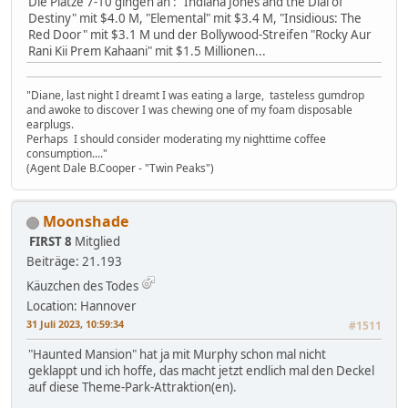
Die Plätze 7-10 gingen an : "Indiana Jones and the Dial of
Destiny" mit $4.0 M, "Elemental" mit $3.4 M, "Insidious: The
Red Door" mit $3.1 M und der Bollywood-Streifen "Rocky Aur
Rani Kii Prem Kahaani" mit $1.5 Millionen...
"Diane, last night I dreamt I was eating a large, tasteless gumdrop
and awoke to discover I was chewing one of my foam disposable
earplugs.
Perhaps I should consider moderating my nighttime coffee
consumption...."
(Agent Dale B.Cooper - "Twin Peaks")
Moonshade
FIRST 8
Mitglied
Beiträge: 21.193
Käuzchen des Todes
Location: Hannover
31 Juli 2023, 10:59:34
#1511
"Haunted Mansion" hat ja mit Murphy schon mal nicht
geklappt und ich hoffe, das macht jetzt endlich mal den Deckel
auf diese Theme-Park-Attraktion(en).