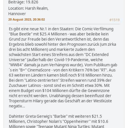
Beiträge: 19.826
Location: Harsh Realm,
Hannover
20 August 2023, 20:36:02
#1519
Es gibt eine neue Nr.1 in den Staaten: Die Comic-Verfilmung
"Blue Beetle" mit $25.4 Millionen - was aber beileibe kein
Grund zur Freude bei den Verantwortlichen ist, denn das
Ergebnis blieb sowohl hinter den Prognosen zurück (um zirka
drei bis acht Millionen) und markierte zudem den
schwächsten Start eines Streifens aus dem "DC Extended
Universe" (außerhalb der Covid-19-Pandemie, welche
"WW84" damals ja zum Verhängnis wurde). Vom Publikum gab
´s ein "B+" CinemaScore - von den Kritikern 76% bei "RT". Aus
63 weiteren Ländern kamen bloß noch $18 Millionen hinzu.
Bei dem "Latino-zentrierten" Streifen waren rund 39% der
Zuschauer Latinos - sonst sind es im Schnitt etwa 30%. Mit
einem Budget von $104 Millionen dürfte die Gewinnzone
nicht erreicht werden. Unabhängig dessen beeinflusst der
Tropensturm Hilary gerade das Geschäft an der Westküste
negativ...
Dahinter Greta Gerwig's "Barbie" mit weiteren $21.5
Millionen, Christopher Nolan's "Oppenheimer" mit $10.6
Millionen sowie "Teenage Mutant Ninja Turtles: Mutant