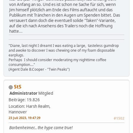
von Anfang an so. Und es ist schon ne Sache für sich, wenn
Jim himself plötzlich am Ende des Films auftaucht und das
Publikum mit Tränchen in den Augen um Spenden bittet. Das
versauert dann doch die eventuell solide "Taken"-Variante,
auf die ich nach Ansehens des Trailers noch die Hoffnung
hatte...
"Diane, last night I dreamt I was eating a large, tasteless gumdrop
and awoke to discover I was chewing one of my foam disposable
earplugs.
Perhaps I should consider moderating my nighttime coffee
consumption...."
(Agent Dale B.Cooper - "Twin Peaks")
StS
Administrator
Mitglied
Beiträge: 19.826
Location: Harsh Realm,
Hannover
23 Juli 2023, 19:47:29
#1502
Barbenheimer... the hype came true!