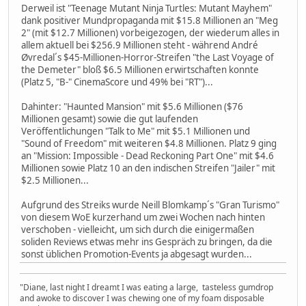
Derweil ist "Teenage Mutant Ninja Turtles: Mutant Mayhem"
dank positiver Mundpropaganda mit $15.8 Millionen an "Meg
2" (mit $12.7 Millionen) vorbeigezogen, der wiederum alles in
allem aktuell bei $256.9 Millionen steht - während André
Øvredal´s $45-Millionen-Horror-Streifen "the Last Voyage of
the Demeter" bloß $6.5 Millionen erwirtschaften konnte
(Platz 5, "B-" CinemaScore und 49% bei "RT")...
Dahinter: "Haunted Mansion" mit $5.6 Millionen ($76
Millionen gesamt) sowie die gut laufenden
Veröffentlichungen "Talk to Me" mit $5.1 Millionen und
"Sound of Freedom" mit weiteren $4.8 Millionen. Platz 9 ging
an "Mission: Impossible - Dead Reckoning Part One" mit $4.6
Millionen sowie Platz 10 an den indischen Streifen "Jailer" mit
$2.5 Millionen...
Aufgrund des Streiks wurde Neill Blomkamp´s "Gran Turismo"
von diesem WoE kurzerhand um zwei Wochen nach hinten
verschoben - vielleicht, um sich durch die einigermaßen
soliden Reviews etwas mehr ins Gespräch zu bringen, da die
sonst üblichen Promotion-Events ja abgesagt wurden...
"Diane, last night I dreamt I was eating a large, tasteless gumdrop
and awoke to discover I was chewing one of my foam disposable