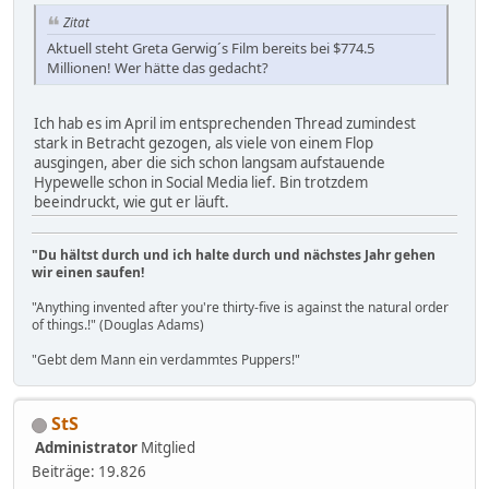
Zitat
Aktuell steht Greta Gerwig´s Film bereits bei $774.5
Millionen! Wer hätte das gedacht?
Ich hab es im April im entsprechenden Thread zumindest
stark in Betracht gezogen, als viele von einem Flop
ausgingen, aber die sich schon langsam aufstauende
Hypewelle schon in Social Media lief. Bin trotzdem
beeindruckt, wie gut er läuft.
"Du hältst durch und ich halte durch und nächstes Jahr gehen
wir einen saufen!
"Anything invented after you're thirty-five is against the natural order
of things.!" (Douglas Adams)
"Gebt dem Mann ein verdammtes Puppers!"
StS
Administrator
Mitglied
Beiträge: 19.826