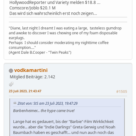
HollywoodReporter und Variety melden $18.8 ...
Comscore/Joblo $20.1 M
Das wird sich wahrscheinlich erst noch zeigen...
"Diane, last night I dreamt I was eating a large, tasteless gumdrop
and awoke to discover I was chewing one of my foam disposable
earplugs.
Perhaps I should consider moderating my nighttime coffee
consumption...."
(Agent Dale B.Cooper - "Twin Peaks")
vodkamartini
Mitglied
Beiträge: 2.142
23 Juli 2023, 21:43:47
#1505
Zitat von: StS am 23 Juli 2023, 19:47:29
Barbenheimer... the hype came true!
Lange hat es gedauert, bis der "Barbie"-Film Wirklichkeit
wurde... aber die "Indie Darlings" Greta Gerwig und Noah
Baumbach haben es geschafft... und nun auch noch das