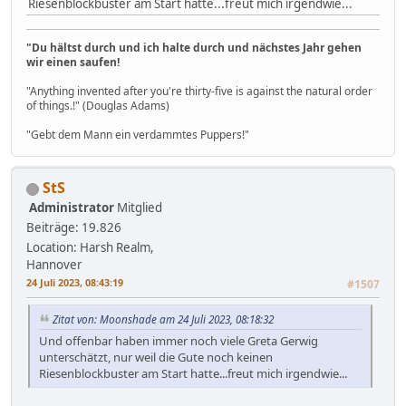
Riesenblockbuster am Start hatte...freut mich irgendwie...
"Du hältst durch und ich halte durch und nächstes Jahr gehen
wir einen saufen!
"Anything invented after you're thirty-five is against the natural order
of things.!" (Douglas Adams)
"Gebt dem Mann ein verdammtes Puppers!"
StS
Administrator
Mitglied
Beiträge: 19.826
Location: Harsh Realm,
Hannover
24 Juli 2023, 08:43:19
#1507
Zitat von: Moonshade am 24 Juli 2023, 08:18:32
Und offenbar haben immer noch viele Greta Gerwig
unterschätzt, nur weil die Gute noch keinen
Riesenblockbuster am Start hatte...freut mich irgendwie...