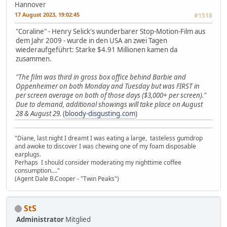
Hannover
17 August 2023, 19:02:45
#1518
"Coraline" - Henry Selick's wunderbarer Stop-Motion-Film aus
dem Jahr 2009 - wurde in den USA an zwei Tagen
wiederaufgeführt: Starke $4.91 Millionen kamen da
zusammen.
"The film was third in gross box office behind Barbie and
Oppenheimer on both Monday and Tuesday but was FIRST in
per screen average on both of those days ($3,000+ per screen)."
Due to demand, additional showings will take place on August
28 & August 29.
(
bloody-disgusting.com
)
"Diane, last night I dreamt I was eating a large, tasteless gumdrop
and awoke to discover I was chewing one of my foam disposable
earplugs.
Perhaps I should consider moderating my nighttime coffee
consumption...."
(Agent Dale B.Cooper - "Twin Peaks")
StS
Administrator
Mitglied