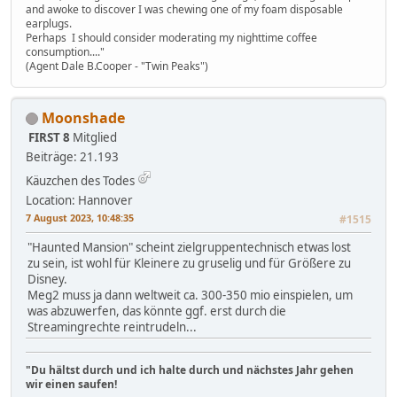
and awoke to discover I was chewing one of my foam disposable
earplugs.
Perhaps I should consider moderating my nighttime coffee
consumption...."
(Agent Dale B.Cooper - "Twin Peaks")
Moonshade
FIRST 8
Mitglied
Beiträge: 21.193
Käuzchen des Todes
Location: Hannover
7 August 2023, 10:48:35
#1515
"Haunted Mansion" scheint zielgruppentechnisch etwas lost
zu sein, ist wohl für Kleinere zu gruselig und für Größere zu
Disney.
Meg2 muss ja dann weltweit ca. 300-350 mio einspielen, um
was abzuwerfen, das könnte ggf. erst durch die
Streamingrechte reintrudeln...
"Du hältst durch und ich halte durch und nächstes Jahr gehen
wir einen saufen!