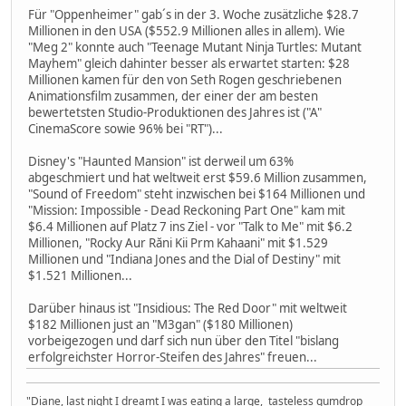
Für "Oppenheimer" gab´s in der 3. Woche zusätzliche $28.7
Millionen in den USA ($552.9 Millionen alles in allem). Wie
"Meg 2" konnte auch "Teenage Mutant Ninja Turtles: Mutant
Mayhem" gleich dahinter besser als erwartet starten: $28
Millionen kamen für den von Seth Rogen geschriebenen
Animationsfilm zusammen, der einer der am besten
bewertetsten Studio-Produktionen des Jahres ist ("A"
CinemaScore sowie 96% bei "RT")...
Disney's "Haunted Mansion" ist derweil um 63%
abgeschmiert und hat weltweit erst $59.6 Million zusammen,
"Sound of Freedom" steht inzwischen bei $164 Millionen und
"Mission: Impossible - Dead Reckoning Part One" kam mit
$6.4 Millionen auf Platz 7 ins Ziel - vor "Talk to Me" mit $6.2
Millionen, "Rocky Aur Răni Kii Prm Kahaani" mit $1.529
Millionen und "Indiana Jones and the Dial of Destiny" mit
$1.521 Millionen...
Darüber hinaus ist "Insidious: The Red Door" mit weltweit
$182 Millionen just an "M3gan" ($180 Millionen)
vorbeigezogen und darf sich nun über den Titel "bislang
erfolgreichster Horror-Steifen des Jahres" freuen...
"Diane, last night I dreamt I was eating a large, tasteless gumdrop