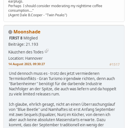
earplugs.
Perhaps I should consider moderating my nighttime coffee
consumption...."
(Agent Dale B.Cooper - "Twin Peaks")
Moonshade
FIRST 8
Mitglied
Beiträge: 21.193
Käuzchen des Todes
Location: Hannover
14 August 2023, 09:30:27
#1517
Und dennoch muss es - trotz des jetzt vermiedenen
Terminkonflikts - Gran Turismo irgendwie richten, denn auch
"Barbenheimer" benötigt für die darbende Industrie
Nachfolger an der Spitze, die auch was liefern und da hoppelt
zu viele limited releases rum.
Ich glaube, ehrlich gesagt, nicht an einen Überraschungslauf
von "Blue Beetle" und Namhaftes ist erst Anfang September
mit zwei Sequels (Equalizer, Nun) im Köcher, von denen ich
aber auch keine absoluten Massenstarts erwarte. Dazu
kommt, dass der September traditionell ein wenig der