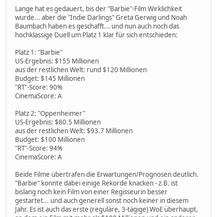
Lange hat es gedauert, bis der "Barbie"-Film Wirklichkeit
wurde... aber die "Indie Darlings" Greta Gerwig und Noah
Baumbach haben es geschafft... und nun auch noch das
hochklassige Duell um Platz 1 klar für sich entschieden:
Platz 1: "Barbie"
US-Ergebnis: $155 Millionen
aus der restlichen Welt: rund $120 Millionen
Budget: $145 Millionen
"RT"-Score: 90%
CinemaScore: A
Platz 2: "Oppenheimer"
US-Ergebnis: $80.5 Millionen
aus der restlichen Welt: $93.7 Millionen
Budget: $100 Millionen
"RT"-Score: 94%
CinemaScore: A
Beide Filme übertrafen die Erwartungen/Prognosen deutlich.
"Barbie" konnte dabei einige Rekorde knacken - z.B. ist
bislang noch kein Film von einer Regisseurin besser
gestartet... und auch generell sonst noch keiner in diesem
Jahr. Es ist auch das erste (reguläre, 3-tägige) WoE überhaupt,