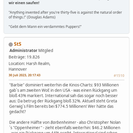
wir einen saufen!
"Anything invented after you're thirty-five is against the natural order
of things.!" (Douglas Adams)
"Gebt dem Mann ein verdammtes Puppers!"
StS
Administrator
Mitglied
Beiträge: 19.826
Location: Harsh Realm,
Hannover
30 Juli 2023, 20:17:43
#1510
"Barbie" dominiert weiterhin die Kinos-Charts: $93 Millionen
gab´s am zweiten WoE in den USA - was einen Rückgang um
bloß 43% markiert. International sah das sogar noch besser
aus: Da betrug der Rückgang bloß 32%. Aktuell steht Greta
Gerwig´s Film bereits bei $774.5 Millionen! Wer hätte das
gedacht?
Die andere Hälfte von
Barbenheimer
- also Christopher Nolan
´s "Oppenheimer" - zieht ebenfalls weiterhin: $46.2 Millionen