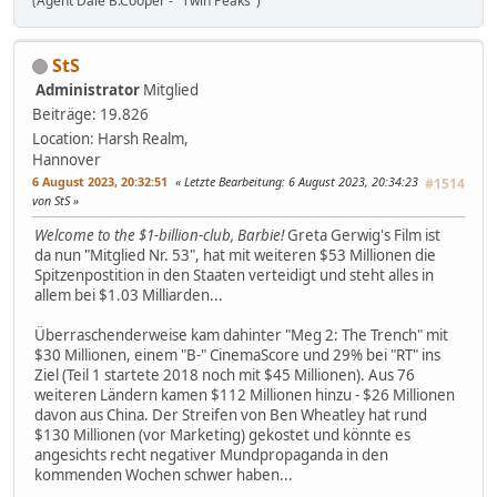
(Agent Dale B.Cooper - "Twin Peaks")
StS
Administrator
Mitglied
Beiträge: 19.826
Location: Harsh Realm,
Hannover
6 August 2023, 20:32:51
Letzte Bearbeitung
: 6 August 2023, 20:34:23
#1514
von StS
Welcome to the $1-billion-club, Barbie!
Greta Gerwig's Film ist
da nun "Mitglied Nr. 53", hat mit weiteren $53 Millionen die
Spitzenpostition in den Staaten verteidigt und steht alles in
allem bei $1.03 Milliarden...
Überraschenderweise kam dahinter "Meg 2: The Trench" mit
$30 Millionen, einem "B-" CinemaScore und 29% bei "RT" ins
Ziel (Teil 1 startete 2018 noch mit $45 Millionen). Aus 76
weiteren Ländern kamen $112 Millionen hinzu - $26 Millionen
davon aus China. Der Streifen von Ben Wheatley hat rund
$130 Millionen (vor Marketing) gekostet und könnte es
angesichts recht negativer Mundpropaganda in den
kommenden Wochen schwer haben...