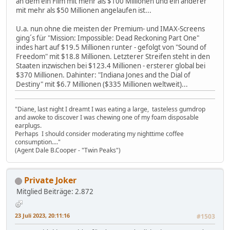
an dem ein Film mit mehr als $100 Millionen und ein anderer
mit mehr als $50 Millionen angelaufen ist...
U.a. nun ohne die meisten der Premium- und IMAX-Screens
ging´s für "Mission: Impossible: Dead Reckoning Part One"
indes hart auf $19.5 Millionen runter - gefolgt von "Sound of
Freedom" mit $18.8 Millionen. Letzterer Streifen steht in den
Staaten inzwischen bei $123.4 Millionen - ersterer global bei
$370 Millionen. Dahinter: "Indiana Jones and the Dial of
Destiny" mit $6.7 Millionen ($335 Millionen weltweit)...
"Diane, last night I dreamt I was eating a large, tasteless gumdrop
and awoke to discover I was chewing one of my foam disposable
earplugs.
Perhaps I should consider moderating my nighttime coffee
consumption...."
(Agent Dale B.Cooper - "Twin Peaks")
Private Joker
Mitglied
Beiträge: 2.872
23 Juli 2023, 20:11:16
#1503