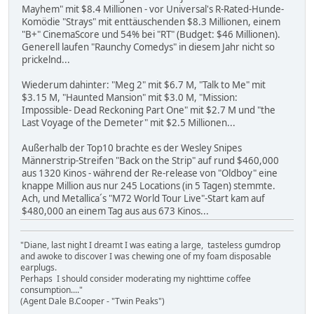
Mayhem" mit $8.4 Millionen - vor Universal's R-Rated-Hunde-
Komödie "Strays" mit enttäuschenden $8.3 Millionen, einem
"B+" CinemaScore und 54% bei "RT" (Budget: $46 Millionen).
Generell laufen "Raunchy Comedys" in diesem Jahr nicht so
prickelnd...
Wiederum dahinter: "Meg 2" mit $6.7 M, "Talk to Me" mit
$3.15 M, "Haunted Mansion" mit $3.0 M, "Mission:
Impossible- Dead Reckoning Part One" mit $2.7 M und "the
Last Voyage of the Demeter" mit $2.5 Millionen...
Außerhalb der Top10 brachte es der Wesley Snipes
Männerstrip-Streifen "Back on the Strip" auf rund $460,000
aus 1320 Kinos - während der Re-release von "Oldboy" eine
knappe Million aus nur 245 Locations (in 5 Tagen) stemmte.
Ach, und Metallica´s "M72 World Tour Live"-Start kam auf
$480,000 an einem Tag aus aus 673 Kinos...
"Diane, last night I dreamt I was eating a large, tasteless gumdrop
and awoke to discover I was chewing one of my foam disposable
earplugs.
Perhaps I should consider moderating my nighttime coffee
consumption...."
(Agent Dale B.Cooper - "Twin Peaks")