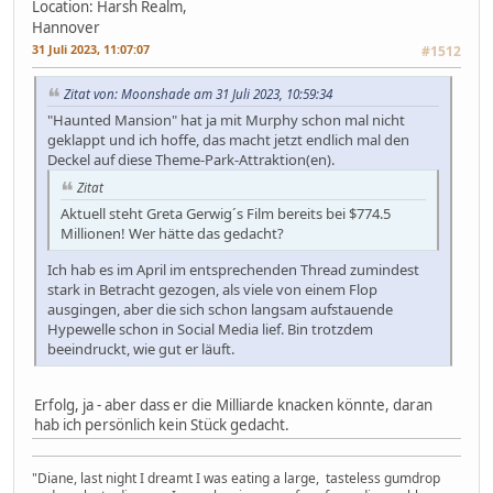
Location: Harsh Realm,
Hannover
31 Juli 2023, 11:07:07
#1512
Zitat von: Moonshade am 31 Juli 2023, 10:59:34
"Haunted Mansion" hat ja mit Murphy schon mal nicht
geklappt und ich hoffe, das macht jetzt endlich mal den
Deckel auf diese Theme-Park-Attraktion(en).
Zitat
Aktuell steht Greta Gerwig´s Film bereits bei $774.5
Millionen! Wer hätte das gedacht?
Ich hab es im April im entsprechenden Thread zumindest
stark in Betracht gezogen, als viele von einem Flop
ausgingen, aber die sich schon langsam aufstauende
Hypewelle schon in Social Media lief. Bin trotzdem
beeindruckt, wie gut er läuft.
Erfolg, ja - aber dass er die Milliarde knacken könnte, daran
hab ich persönlich kein Stück gedacht.
"Diane, last night I dreamt I was eating a large, tasteless gumdrop