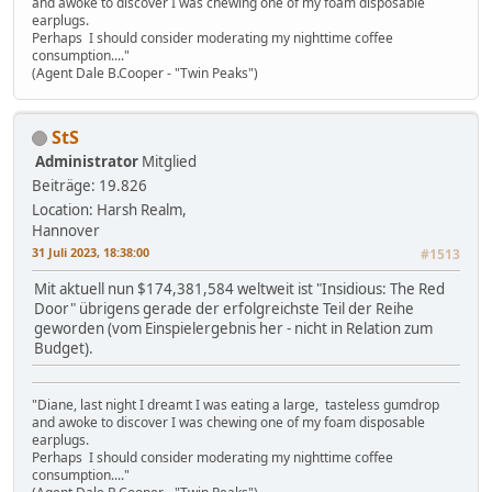
and awoke to discover I was chewing one of my foam disposable
earplugs.
Perhaps I should consider moderating my nighttime coffee
consumption...."
(Agent Dale B.Cooper - "Twin Peaks")
StS
Administrator
Mitglied
Beiträge: 19.826
Location: Harsh Realm,
Hannover
31 Juli 2023, 18:38:00
#1513
Mit aktuell nun $174,381,584 weltweit ist "Insidious: The Red
Door" übrigens gerade der erfolgreichste Teil der Reihe
geworden (vom Einspielergebnis her - nicht in Relation zum
Budget).
"Diane, last night I dreamt I was eating a large, tasteless gumdrop
and awoke to discover I was chewing one of my foam disposable
earplugs.
Perhaps I should consider moderating my nighttime coffee
consumption...."