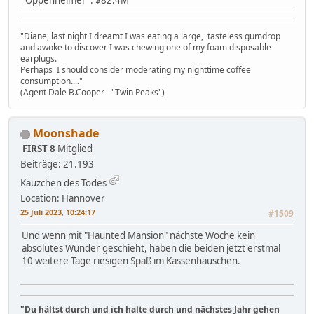
"Oppenheimer": $82.4M
"Diane, last night I dreamt I was eating a large, tasteless gumdrop
and awoke to discover I was chewing one of my foam disposable
earplugs.
Perhaps I should consider moderating my nighttime coffee
consumption...."
(Agent Dale B.Cooper - "Twin Peaks")
Moonshade
FIRST 8
Mitglied
Beiträge: 21.193
Käuzchen des Todes
Location: Hannover
25 Juli 2023, 10:24:17
#1509
Und wenn mit "Haunted Mansion" nächste Woche kein
absolutes Wunder geschieht, haben die beiden jetzt erstmal
10 weitere Tage riesigen Spaß im Kassenhäuschen.
"Du hältst durch und ich halte durch und nächstes Jahr gehen