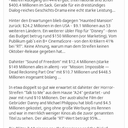
- was ein Rückgang um 44% ergibt. International sind schon
$400.4 Millionen im Sack. Gerade für ein dreistündiges
Dialog-reiches Geschichts-Drama eine echt starke Leistung...
Hinter den Erwartungen blieb dagegen "Haunted Mansion"
zurück: $24.2 Millionen in den USA - $9.1 Millionen aus 53
weiteren Ländern. Ein weiterer übler Flop für "Disney" - denn
das Budget betrug rund $150 Millionen (vor Marketing). Vom
Publikum gab´s ein B+ CinemaScore - von den Kritikern 41%
bei "RT". Keine Ahnung, warum man dem Streifen keinen
Oktober-Release gegeben hat...
Dahinter "Sound of Freedom" mit $12.4 Millionen (starke
$149 Millionen alles in allem) - vor "Mission: Impossible —
Dead Reckoning Part One" mit $10.7 Millionen und $448.5
Millionen insgesamt bislang ...
In etwa doppelt so gut wie erwartet ist dahinter der Horror-
Streifen "Talk to Me" aus dem Hause "A24" gestartet - und
zwar mit rund $10 Millionen. Der australische Film der
Gebrüder Danny and Michael Philippou hat bloß rund $4.5
Millionen gekostet, ging ohne große Werbung ins Rennen
und war in merrklich weniger Kinos als die zuvor genannten
Titel zu sehen. Der aktuelle "RT"-Wert beträgt 95%...