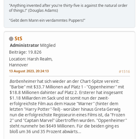
"Anything invented after you're thirty-five is against the natural order
of things.!" (Douglas Adams)
"Gebt dem Mann ein verdammtes Puppers!"
StS
Administrator
Mitglied
Beiträge: 19.826
Location: Harsh Realm,
Hannover
13 August 2023, 20:24:13
#1516
Barbenheimer
hat sich wieder an der Chart-Spitze vereint:
"Barbie" mit $33.7 Millionen auf Platz 1 - "Oppenheimer" mit
$18.8 Millionen dahinter auf Platz 2. Ersterer hat insgesamt
$1.18 Milliarden im Sack und ist somit nun der zweit-
erfolgreichste Film aus dem Hause "Warner" (hinter dem
letzten "Harry Potter"-Teil) - worüber hinaus Greta Gerwig
nun die erfolgreichste Regisseurin eines Films ist, da "Frozen
2" und "Captain Marvel" übertroffen wurden. "Oppenheimer"
steht nunmehr bei $649 Millionen. Für die beiden ging es
bloß um 36 und 35 Prozent abwärts...