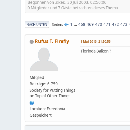
Begonnen von .sixer., 30 Juli 2003, 02:50:06
0 Mitglieder und 7 Gäste betrachten dieses Thema.
1
...
468
469
470
471
472
473
Seiten
NACH UNTEN
Rufus T. Firefly
1 Mai 2013, 21:50:53
Florinda Balkon ?
Mitglied
Beiträge: 6.759
Society for Putting Things
on Top of Other Things
Location: Freedonia
Gespeichert