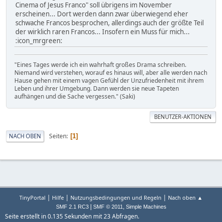
Cinema of Jesus Franco" soll übrigens im November
erscheinen... Dort werden dann zwar überwiegend eher
schwache Francos besprochen, allerdings auch der größte Teil
der wirklich raren Francos... Insofern ein Muss für mich...
:icon_mrgreen:
"Eines Tages werde ich ein wahrhaft großes Drama schreiben.
Niemand wird verstehen, worauf es hinaus will, aber alle werden nach
Hause gehen mit einem vagen Gefühl der Unzufriedenheit mit ihrem
Leben und ihrer Umgebung. Dann werden sie neue Tapeten
aufhängen und die Sache vergessen." (Saki)
BENUTZER-AKTIONEN
Seiten
NACH OBEN
1
|
|
|
TinyPortal
Hilfe
Nutzungsbedingungen und Regeln
Nach oben ▲
|
,
SMF 2.1 RC3
SMF © 2011
Simple Machines
Seite erstellt in 0.135 Sekunden mit 23 Abfragen.