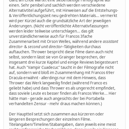
Ganz am Ende wartet eine siebenseitige Filmographie auf
einen. Sehr penibel und sachlich werden verschiedene
Alternativtitel aufgeführt, mit Hinweisen auf die Entstehungs-
& Veröffentlichungszeit neu gedrehten Materials... vermerkt
wird per Kürzel auch die grundsätzliche Art der jeweiligen
Änderungen. (Nicht veröffentlichte Alternativfassungen
werden leider teilweise unterschlagen... das gilt
unverständlicherweise auch für Francos 3fache
Zusammenarbeit mit Orson Welles, während andere
assistant
director-
&
second unit director
--Tätigkeiten durchaus
auftauchen. Thrower bespricht diese Filme dann auch nicht
selbst, sondern lässt sie von Grainger besprechen, der
insgesamt drei kurze Kapitel und einige Reviews beigesteuert
hat. Auch "Vampir Cuadecuc" taucht in der Filmografie nicht
auf, sondern wird bloß im Zusammenhang mit Francos 69er
Dracula erwähnt - allerdings nur mit dem Hinweis, dass
Thrower das Werk langweilig findet (während Franco es
geliebt habe) und dass Thrower es als ungerecht empfindet,
dass soviele Leute es besser finden als Francos Werke... Hier
hätte man - gerade auch angesichts der bei Portabella
verhandelten Zensur - mehr draus machen können.)
Der Hauptteil setzt sich zusammen aus kürzeren oder
längeren Besprechungen der einzelnen Filme.
Titelangaben/Timeline/Stabangaben, dann jeweils eine meist