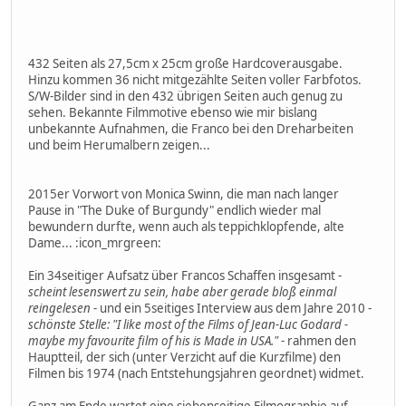
432 Seiten als 27,5cm x 25cm große Hardcoverausgabe.
Hinzu kommen 36 nicht mitgezählte Seiten voller Farbfotos.
S/W-Bilder sind in den 432 übrigen Seiten auch genug zu
sehen. Bekannte Filmmotive ebenso wie mir bislang
unbekannte Aufnahmen, die Franco bei den Dreharbeiten
und beim Herumalbern zeigen...
2015er Vorwort von Monica Swinn, die man nach langer
Pause in "The Duke of Burgundy" endlich wieder mal
bewundern durfte, wenn auch als teppichklopfende, alte
Dame... :icon_mrgreen:
Ein 34seitiger Aufsatz über Francos Schaffen insgesamt -
scheint lesenswert zu sein, habe aber gerade bloß einmal
reingelesen
- und ein 5seitiges Interview aus dem Jahre 2010 -
schönste Stelle: "I like most of the Films of Jean-Luc Godard -
maybe my favourite film of his is Made in USA."
- rahmen den
Hauptteil, der sich (unter Verzicht auf die Kurzfilme) den
Filmen bis 1974 (nach Entstehungsjahren geordnet) widmet.