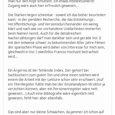
man nur den Kopf schütteln. Ein etwas intellektuellerer
Zugang wäre auch hier erfreulich gewesen...
Die Stärken liegen scheinbar - soweit ich das bisher beurteilen
kann - in der peniblen Recherche, die das Entstehungs-,
Veröffentlichungs- und Versionsdurcheinander ein wenig
klärt und nach wie vor vorhandene Unklarheiten immerhin
beim Namen nennt. Auch für die detailreichen
Nacherzählungen darf man dankbar sein und gerade Vol. II
mit den teilweise schwer zu bekommenden 80er Jahre Filmen
der spanischen Phase wird daher von Interesse für mich sein,
gleichwohl in Vol. I zweifellos Francos Hochzeit betrachtet
wird...
Ein Ärgernis ist der fehlende Index. Der gehört bei
Sachbüchern zum guten Ton und ohne einen solchen wird
einem die Arbeit mit der Lektüre schon sehr erschwert. (Auf
ein Titel-Register hätte man bei der Einzelanalysen-Struktur ja
verzichten können, aber ein Personenregister wäre nett
gewesen...) Auch eine Bibliografie wäre eigentlich nett
gewesen, fehlt hier aber ebenfalls.
Das sind aber nur kleine Schwächen, da jammer ich schon auf