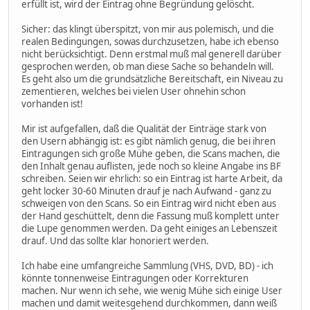
erfüllt ist, wird der Eintrag ohne Begründung gelöscht.
Sicher: das klingt überspitzt, von mir aus polemisch, und die
realen Bedingungen, sowas durchzusetzen, habe ich ebenso
nicht berücksichtigt. Denn erstmal muß mal generell darüber
gesprochen werden, ob man diese Sache so behandeln will.
Es geht also um die grundsätzliche Bereitschaft, ein Niveau zu
zementieren, welches bei vielen User ohnehin schon
vorhanden ist!
Mir ist aufgefallen, daß die Qualität der Einträge stark von
den Usern abhängig ist: es gibt nämlich genug, die bei ihren
Eintragungen sich große Mühe geben, die Scans machen, die
den Inhalt genau auflisten, jede noch so kleine Angabe ins BF
schreiben. Seien wir ehrlich: so ein Eintrag ist harte Arbeit, da
geht locker 30-60 Minuten drauf je nach Aufwand - ganz zu
schweigen von den Scans. So ein Eintrag wird nicht eben aus
der Hand geschüttelt, denn die Fassung muß komplett unter
die Lupe genommen werden. Da geht einiges an Lebenszeit
drauf. Und das sollte klar honoriert werden.
Ich habe eine umfangreiche Sammlung (VHS, DVD, BD) - ich
könnte tonnenweise Eintragungen oder Korrekturen
machen. Nur wenn ich sehe, wie wenig Mühe sich einige User
machen und damit weitesgehend durchkommen, dann weiß