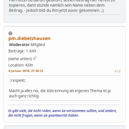
PierrotLeFou darum gebeten, seinen Beitrag hier herein zu
kopieren, dann stünde nämlich sein Name neben dem
Beitrag. - Jedoch bist du ihm jetzt zuvor gekommen. ;)
pm.diebelshausen
Moderator
Mitglied
Beiträge: 1.649
(siehe unten)
Location: Köln
4 Januar 2018, 21:38:12
#16
:respekt:
Macht ja alles nix, die Abtrennung als eigenes Thema ist ja
auch ganz richtig.
Es gibt viele, die nicht reden, wenn sie verstummen sollten, und andere,
die nicht fragen, wenn sie geantwortet haben.