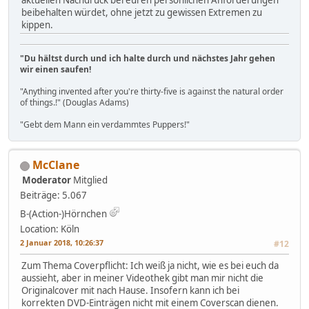
aktuellen Nachdruck bei euren persönlichen Anforderungen
beibehalten würdet, ohne jetzt zu gewissen Extremen zu
kippen.
"Du hältst durch und ich halte durch und nächstes Jahr gehen
wir einen saufen!
"Anything invented after you're thirty-five is against the natural order
of things.!" (Douglas Adams)
"Gebt dem Mann ein verdammtes Puppers!"
McClane
Moderator
Mitglied
Beiträge: 5.067
B-(Action-)Hörnchen
Location: Köln
2 Januar 2018, 10:26:37
#12
Zum Thema Coverpflicht: Ich weiß ja nicht, wie es bei euch da
aussieht, aber in meiner Videothek gibt man mir nicht die
Originalcover mit nach Hause. Insofern kann ich bei
korrekten DVD-Einträgen nicht mit einem Coverscan dienen.