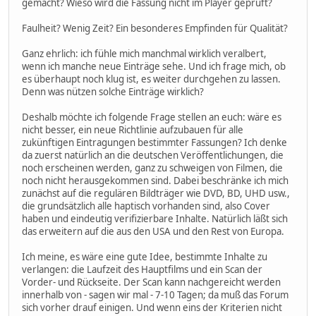
gemacht? Wieso wird die Fassung nicht im Player geprüft?
Faulheit? Wenig Zeit? Ein besonderes Empfinden für Qualität?
Ganz ehrlich: ich fühle mich manchmal wirklich veralbert,
wenn ich manche neue Einträge sehe. Und ich frage mich, ob
es überhaupt noch klug ist, es weiter durchgehen zu lassen.
Denn was nützen solche Einträge wirklich?
Deshalb möchte ich folgende Frage stellen an euch: wäre es
nicht besser, ein neue Richtlinie aufzubauen für alle
zukünftigen Eintragungen bestimmter Fassungen? Ich denke
da zuerst natürlich an die deutschen Veröffentlichungen, die
noch erscheinen werden, ganz zu schweigen von Filmen, die
noch nicht herausgekommen sind. Dabei beschränke ich mich
zunächst auf die regulären Bildträger wie DVD, BD, UHD usw.,
die grundsätzlich alle haptisch vorhanden sind, also Cover
haben und eindeutig verifizierbare Inhalte. Natürlich läßt sich
das erweitern auf die aus den USA und den Rest von Europa.
Ich meine, es wäre eine gute Idee, bestimmte Inhalte zu
verlangen: die Laufzeit des Hauptfilms und ein Scan der
Vorder- und Rückseite. Der Scan kann nachgereicht werden
innerhalb von - sagen wir mal - 7-10 Tagen; da muß das Forum
sich vorher drauf einigen. Und wenn eins der Kriterien nicht