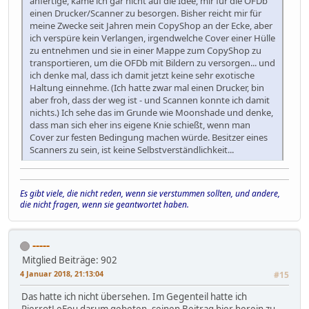
anfertige, käme ich gar nicht auf die Idee, mir für die OFDb
einen Drucker/Scanner zu besorgen. Bisher reicht mir für
meine Zwecke seit Jahren mein CopyShop an der Ecke, aber
ich verspüre kein Verlangen, irgendwelche Cover einer Hülle
zu entnehmen und sie in einer Mappe zum CopyShop zu
transportieren, um die OFDb mit Bildern zu versorgen... und
ich denke mal, dass ich damit jetzt keine sehr exotische
Haltung einnehme. (Ich hatte zwar mal einen Drucker, bin
aber froh, dass der weg ist - und Scannen konnte ich damit
nichts.) Ich sehe das im Grunde wie Moonshade und denke,
dass man sich eher ins eigene Knie schießt, wenn man
Cover zur festen Bedingung machen würde. Besitzer eines
Scanners zu sein, ist keine Selbstverständlichkeit...
Es gibt viele, die nicht reden, wenn sie verstummen sollten, und andere,
die nicht fragen, wenn sie geantwortet haben.
-----
Mitglied
Beiträge: 902
4 Januar 2018, 21:13:04
#15
Das hatte ich nicht übersehen. Im Gegenteil hatte ich