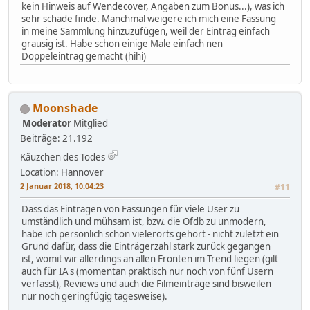
kein Hinweis auf Wendecover, Angaben zum Bonus...), was ich
sehr schade finde. Manchmal weigere ich mich eine Fassung
in meine Sammlung hinzuzufügen, weil der Eintrag einfach
grausig ist. Habe schon einige Male einfach nen
Doppeleintrag gemacht (hihi)
Moonshade
Moderator
Mitglied
Beiträge: 21.192
Käuzchen des Todes
Location: Hannover
2 Januar 2018, 10:04:23
#11
Dass das Eintragen von Fassungen für viele User zu
umständlich und mühsam ist, bzw. die Ofdb zu unmodern,
habe ich persönlich schon vielerorts gehört - nicht zuletzt ein
Grund dafür, dass die Einträgerzahl stark zurück gegangen
ist, womit wir allerdings an allen Fronten im Trend liegen (gilt
auch für IA's (momentan praktisch nur noch von fünf Usern
verfasst), Reviews und auch die Filmeinträge sind bisweilen
nur noch geringfügig tagesweise).