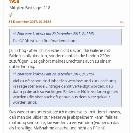
1958
Mitglied
Beiträge: 218
31 Dezember 2017, 02:24:36
#8
Zitat von: krakrax am 29 Dezember 2017, 21:21:51
Die OFDb ist kein Briefmarkenalbum.
Ja, richtig - aber ich spreche nicht davon, die Galerie mit
Bildern vollzuknallen, sondern einfach die beiden 220er
zuzufügen. Das gehört meines Erachtens auch zu einem
guten Eintrag.
Zitat von: krakrax am 29 Dezember 2017, 21:21:51
Viel zu oft schon sind inhaltlich wertlose und zur Löschung
in Frage stehende Einträge damit verteidigt worden, daß
dann ja die ach so wichtigen Bilder der Hülle verloren gehen
würden (die aber auch oft genug aus dem Netz geklaut
worden sind).
Das wiederum unterstütze ich meinerseits - mit dem Hinweis,
daß man die Bilder zur Reserve ja abspeichern kann, falls es
mal nötig sein sollte, sie wieder zu verwenden (wobei ich das
als freiwillige Maßnahme ansehe und
nicht
als Pflicht).