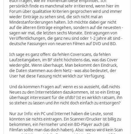
euch fragen, wie ihr momentan diese empfindet. Ich
persönlich finde es manchmal sehr irritierend, wenn hier im
Forum über qualitative Kriterien gesprochen wird und immer
wieder Einträge zu sehen sind, die sich nicht mal an
Mindestanforderungen halten. Ich möchte dabei gar nicht
auf die älteren Einträge eingehen, sondern auf die neuesten -
sagen wir mal, die letzten sechs Monate. Eintragungen von
Veröffentlichungen, die ganz neu sind oder 1-2 Jahre alt sind -
deutsche Fassungen von neueren Filmen auf DVD und BD.
Ich sage es ganz offen: da fehlen Coverscans, da fehlen
Laufzeitangaben, im BF steht höchstens das, was das Cover
wiedergibt. Wenn überhaupt. Man bekommt den Eindruck,
die Daten stammen aus dem Netz - was also bedeutet, der
User hat diese Fassung nicht wirklich zur Verfügung.
Und da kommen Fragen auf: wenn es so aussieht, daß nichts
Neues zu den Internetdaten dazukommen, ist so ein Eintrag
überhaupt interessant für die ofdb? Ist es wirklich ratsam, ihn
so stehen zu lassen und ihn nicht doch einfach zu entsorgen?
Nur zur Info: ein PC und Internet haben die Leute, sonst
könnten sie nichts eintragen. Ein Scanner/Drucker ist billig zu
bekommen, ein Fernseher und ein BD-Player auch (als
Filmfan sollte man das doch haben). Also: wieso wird kein Scan