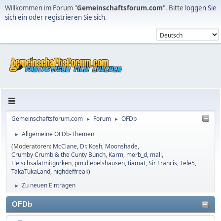
Willkommen im Forum "
Gemeinschaftsforum.com
". Bitte
loggen Sie
sich ein
oder
registrieren Sie sich
.
Gemeinschaftsforum.com
Forum
OFDb
►
►
Allgemeine OFDb-Themen
►
(Moderatoren:
McClane
,
Dr. Kosh
,
Moonshade
,
Crumby Crumb & the Cunty Bunch
,
Karm
,
morb_d
,
mali
,
Fleischsalatmitgurken
,
pm.diebelshausen
,
tiamat
,
Sir Francis
,
Tele5
,
TakaTukaLand
,
highdeffreak
)
Zu neuen Einträgen
►
OFDb