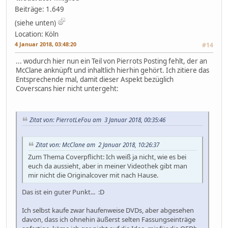
Beiträge: 1.649
(siehe unten)
Location: Köln
4 Januar 2018, 03:48:20
#14
... wodurch hier nun ein Teil von Pierrots Posting fehlt, der an
McClane anknüpft und inhaltlich hierhin gehört. Ich zitiere das
Entsprechende mal, damit dieser Aspekt bezüglich
Coverscans hier nicht untergeht:
Zitat von: PierrotLeFou am 3 Januar 2018, 00:35:46
Zitat von: McClane am 2 Januar 2018, 10:26:37
Zum Thema Coverpflicht: Ich weiß ja nicht, wie es bei
euch da aussieht, aber in meiner Videothek gibt man
mir nicht die Originalcover mit nach Hause.
Das ist ein guter Punkt... :D
Ich selbst kaufe zwar haufenweise DVDs, aber abgesehen
davon, dass ich ohnehin äußerst selten Fassungseinträge