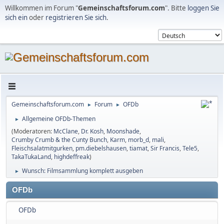
Willkommen im Forum "
Gemeinschaftsforum.com
". Bitte
loggen Sie
sich ein
oder
registrieren Sie sich
.
Gemeinschaftsforum.com
Forum
OFDb
►
►
Allgemeine OFDb-Themen
►
(Moderatoren:
McClane
,
Dr. Kosh
,
Moonshade
,
Crumby Crumb & the Cunty Bunch
,
Karm
,
morb_d
,
mali
,
Fleischsalatmitgurken
,
pm.diebelshausen
,
tiamat
,
Sir Francis
,
Tele5
,
TakaTukaLand
,
highdeffreak
)
Wunsch: Filmsammlung komplett ausgeben
►
OFDb
OFDb