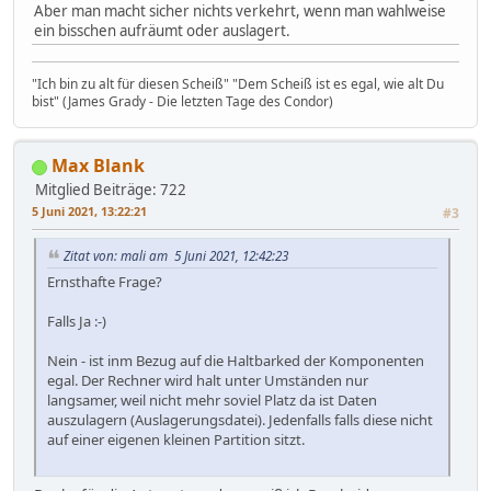
Aber man macht sicher nichts verkehrt, wenn man wahlweise
ein bisschen aufräumt oder auslagert.
"Ich bin zu alt für diesen Scheiß" "Dem Scheiß ist es egal, wie alt Du
bist" (James Grady - Die letzten Tage des Condor)
Max Blank
Mitglied
Beiträge: 722
5 Juni 2021, 13:22:21
#3
Zitat von: mali am 5 Juni 2021, 12:42:23
Ernsthafte Frage?
Falls Ja :-)
Nein - ist inm Bezug auf die Haltbarked der Komponenten
egal. Der Rechner wird halt unter Umständen nur
langsamer, weil nicht mehr soviel Platz da ist Daten
auszulagern (Auslagerungsdatei). Jedenfalls falls diese nicht
auf einer eigenen kleinen Partition sitzt.