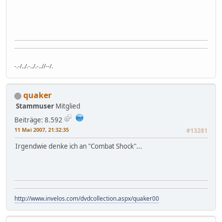
-.-/../.-../.-..//--/.
quaker
Stammuser
Mitglied
Beiträge: 8.592
11 Mai 2007, 21:32:35
#13281
Irgendwie denke ich an "Combat Shock"...
http://www.invelos.com/dvdcollection.aspx/quaker00