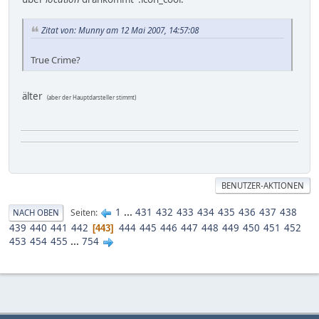
Zitat von: Munny am 12 Mai 2007, 14:57:08
True Crime?
älter
(aber der Hauptdarsteller stimmt)
BENUTZER-AKTIONEN
1
...
431
432
433
434
435
436
437
438
Seiten
NACH OBEN
439
440
441
442
444
445
446
447
448
449
450
451
452
443
453
454
455
...
754