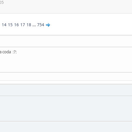
05
3
14
15
16
17
18
...
754
 coda :?: