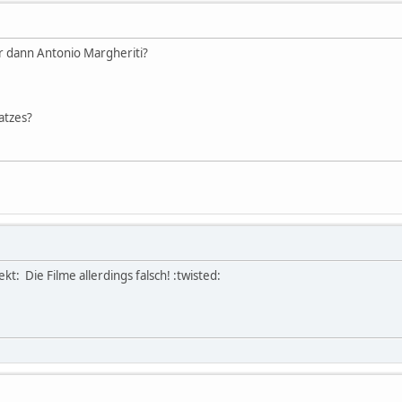
er dann Antonio Margheriti?
atzes?
ekt: Die Filme allerdings falsch! :twisted: