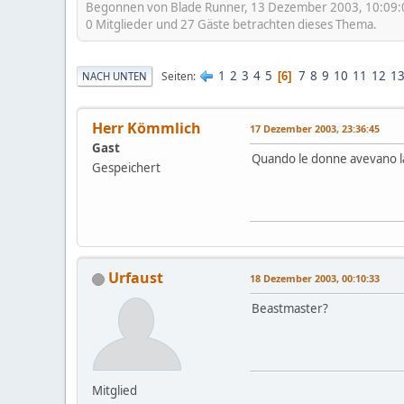
Begonnen von Blade Runner, 13 Dezember 2003, 10:09:
0 Mitglieder und 27 Gäste betrachten dieses Thema.
1
2
3
4
5
7
8
9
10
11
12
1
Seiten
NACH UNTEN
6
Herr Kömmlich
17 Dezember 2003, 23:36:45
Gast
Quando le donne avevano la
Gespeichert
Urfaust
18 Dezember 2003, 00:10:33
Beastmaster?
Mitglied