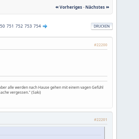
⏪ Vorheriges
-
Nächstes ⏩
50
751
752
753
754
DRUCKEN
#22200
, aber alle werden nach Hause gehen mit einem vagen Gefühl
ache vergessen." (Saki)
#22201