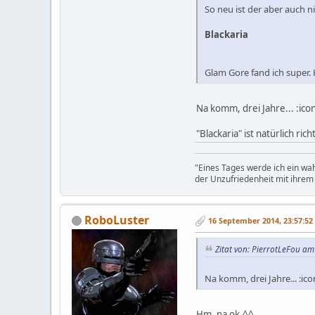
So neu ist der aber auch n
Blackaria
Glam Gore fand ich super.
Na komm, drei Jahre... :ic
"Blackaria" ist natürlich rich
"Eines Tages werde ich ein wa
der Unzufriedenheit mit ihre
RoboLuster
16 September 2014, 23:57:52
Zitat von: PierrotLeFou am
Na komm, drei Jahre... :ic
Hm, na ok.^^