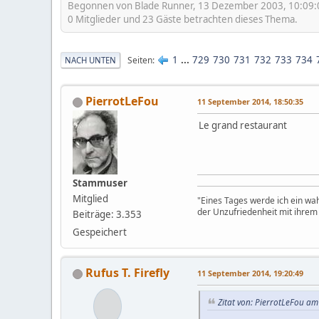
Begonnen von Blade Runner, 13 Dezember 2003, 10:09:
0 Mitglieder und 23 Gäste betrachten dieses Thema.
1
...
729
730
731
732
733
734
Seiten
NACH UNTEN
PierrotLeFou
11 September 2014, 18:50:35
Le grand restaurant
Stammuser
Mitglied
"Eines Tages werde ich ein wa
der Unzufriedenheit mit ihre
Beiträge: 3.353
Gespeichert
Rufus T. Firefly
11 September 2014, 19:20:49
Zitat von: PierrotLeFou am