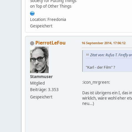
Society for Putting Things
on Top of Other Things
Location: Freedonia
Gespeichert
PierrotLeFou
16 September 2014, 17:06:12
Zitat von: Rufus T. Firefly
"Karl - der Film" ?
Stammuser
:icon_mrgreen:
Mitglied
Beiträge: 3.353
Das ist übrigens ein I, das 
Gespeichert
wirklich, wäre wohl eher et
neu...)