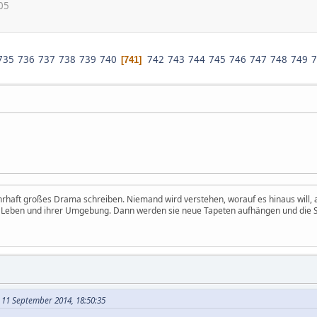
05
735
736
737
738
739
740
742
743
744
745
746
747
748
749
7
741
hrhaft großes Drama schreiben. Niemand wird verstehen, worauf es hinaus will
m Leben und ihrer Umgebung. Dann werden sie neue Tapeten aufhängen und die S
 11 September 2014, 18:50:35