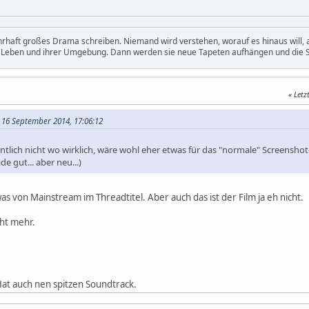
hrhaft großes Drama schreiben. Niemand wird verstehen, worauf es hinaus will
m Leben und ihrer Umgebung. Dann werden sie neue Tapeten aufhängen und die S
Letz
 16 September 2014, 17:06:12
gentlich nicht wo wirklich, wäre wohl eher etwas für das "normale" Screenshot
e gut... aber neu...)
s von Mainstream im Threadtitel. Aber auch das ist der Film ja eh nicht.
cht mehr.
Hat auch nen spitzen Soundtrack.