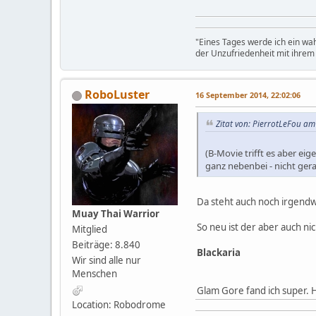
"Eines Tages werde ich ein wa
der Unzufriedenheit mit ihre
RoboLuster
16 September 2014, 22:02:06
Zitat von: PierrotLeFou am
(B-Movie trifft es aber ei
ganz nebenbei - nicht gerad
Da steht auch noch irgendwa
Muay Thai Warrior
So neu ist der aber auch ni
Mitglied
Beiträge: 8.840
Blackaria
Wir sind alle nur
Menschen
Glam Gore fand ich super. 
Location: Robodrome