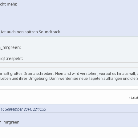
icht mehr.
 Hat auch nen spitzen Soundtrack.
on_mrgreen:
tig! :respekt:
hrhaft großes Drama schreiben. Niemand wird verstehen, worauf es hinaus will
m Leben und ihrer Umgebung. Dann werden sie neue Tapeten aufhängen und die S
Letz
 16 September 2014, 22:46:55
on_mrgreen: