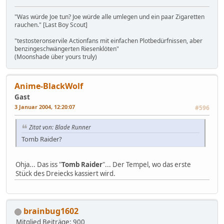
"Was würde Joe tun? Joe würde alle umlegen und ein paar Zigaretten
rauchen." [Last Boy Scout]
"testosteronservile Actionfans mit einfachen Plotbedürfnissen, aber
benzingeschwängerten Riesenklöten"
(Moonshade über yours truly)
Anime-BlackWolf
Gast
3 Januar 2004, 12:20:07
#596
Zitat von: Blade Runner
Tomb Raider?
Ohja... Das iss "
Tomb Raider
"... Der Tempel, wo das erste
Stück des Dreiecks kassiert wird.
brainbug1602
Mitglied
Beiträge: 900