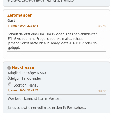
einzige verbleibende Sünde."
Hunter S. Thompson
Zeromancer
Gast
1 Januar 2004, 22:38:44
#578
Schaut da jetzt einer im Film TV oder is das nen animierter
FIlm? Ach dumme Frage,ich denke mal da schaut
jemand.Sonst hätte ich auf Heavy Metal-F.A.K.K.2 oder so
getippt.
Hackfresse
Mitglied
Beiträge: 6.560
Ödelgür, ihr Klokinder!
Location: Hanau
1 Januar 2004, 22:41:17
#579
Wer lesen kann, ist klar im Vorteil...
Ja, es schowt einer voll krazz in den Tv-Fernseher...