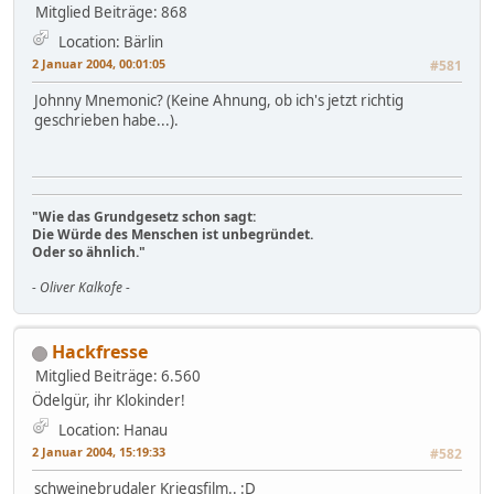
Mitglied
Beiträge: 868
Location: Bärlin
2 Januar 2004, 00:01:05
#581
Johnny Mnemonic? (Keine Ahnung, ob ich's jetzt richtig
geschrieben habe...).
"Wie das Grundgesetz schon sagt:
Die Würde des Menschen ist unbegründet.
Oder so ähnlich."
- Oliver Kalkofe -
Hackfresse
Mitglied
Beiträge: 6.560
Ödelgür, ihr Klokinder!
Location: Hanau
2 Januar 2004, 15:19:33
#582
schweinebrudaler Kriegsfilm.. :D