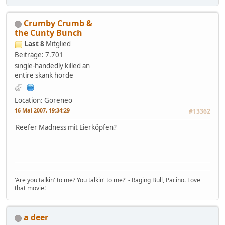
Crumby Crumb &
the Cunty Bunch
Last 8
Mitglied
Beiträge: 7.701
single-handedly killed an
entire skank horde
Location: Goreneo
16 Mai 2007, 19:34:29
#13362
Reefer Madness mit Eierköpfen?
'Are you talkin' to me? You talkin' to me?' - Raging Bull, Pacino. Love
that movie!
a deer