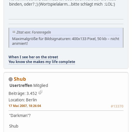
binden, oder? ;) (Wortspielalarm...bitte schlagt mich :LOL:)
Zitat von: Forenregeln
Maximalgröße für Bildsignaturen: 400x133 Pixel, 50 kb – nicht
animiert!
When I see her on the street
You know she makes my life complete
Shub
Usertreffen
Mitglied
Beiträge: 3.452
Location: Berlin
17 Mai 2007, 18:26:04
#13370
"Darkman"?
Shub