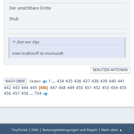
Der unsichtbare Dritte
Shub
Zitat von: Algo
mein kraftstoff ist mumusaft
BENUTZER-AKTIONEN
1
...
434
435
436
437
438
439
440
441
Seiten
NACH OBEN
442
443
444
445
447
448
449
450
451
452
453
454
455
446
456
457
458
...
754
|
|
|
TinyPortal
Hilfe
Nutzungsbedingungen und Regeln
Nach oben ▲