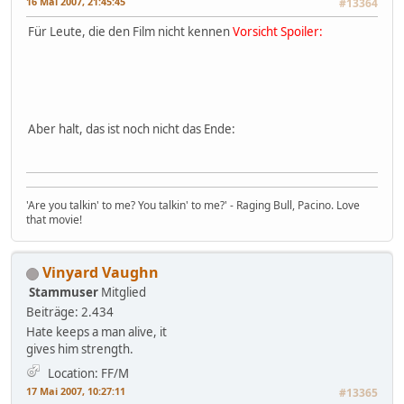
16 Mai 2007, 21:45:45
#13364
Für Leute, die den Film nicht kennen
Vorsicht Spoiler:
Aber halt, das ist noch nicht das Ende:
'Are you talkin' to me? You talkin' to me?' - Raging Bull, Pacino. Love
that movie!
Vinyard Vaughn
Stammuser
Mitglied
Beiträge: 2.434
Hate keeps a man alive, it
gives him strength.
Location: FF/M
17 Mai 2007, 10:27:11
#13365