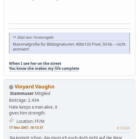
Zitat von: Forenregeln
Maximalgröße für Bildsignaturen: 400x133 Pixel, 50 kb – nicht
animiert!
When I see her on the street
You know she makes my life complete
Vinyard Vaughn
Stammuser
Mitglied
Beiträge: 2.434
Hate keeps a man alive, it
gives him strength.
Location: FF/M
17 Mai 2007, 18:13:37
#13369
Na kommt schon, das muss ich euch doch nicht auf die
Nase