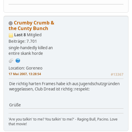
Crumby Crumb &
the Cunty Bunch
Last 8
Mitglied
Beiträge: 7.701
single-handedly killed an
entire skank horde
Location: Goreneo
17 Mai 2007, 13:28:54
#13367
Die richtig harten Frames habe ich aus Jugendschutzgründen
weggelassen, Club Dread ist richtig :respekt:
Grüße
'Are you talkin' to me? You talkin' to me?' - Raging Bull, Pacino. Love
that movie!