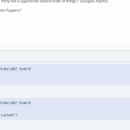
 thirty-five is against the natural order of things.!" (Douglas Adams)
es Puppers!"
6 Mai 2007, 16:44:19
6 Mai 2007, 16:44:19
s Lächeln"?