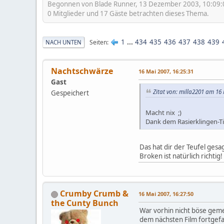
Begonnen von Blade Runner, 13 Dezember 2003, 10:09:
0 Mitglieder und 17 Gäste betrachten dieses Thema.
1
...
434
435
436
437
438
439
Seiten
NACH UNTEN
Nachtschwärze
16 Mai 2007, 16:25:31
Gast
Zitat von: milla2201 am 16 
Gespeichert
Macht nix ;)
Dank dem Rasierklingen-T
Das hat dir der Teufel gesag
Broken ist natürlich richtig!
Crumby Crumb &
16 Mai 2007, 16:27:50
the Cunty Bunch
War vorhin nicht böse geme
dem nächsten Film fortgefa