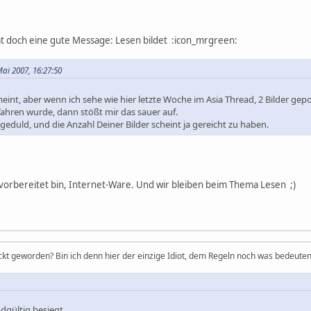
at doch eine gute Message: Lesen bildet :icon_mrgreen:
ai 2007, 16:27:50
eint, aber wenn ich sehe wie hier letzte Woche im Asia Thread, 2 Bilder g
ahren wurde, dann stößt mir das sauer auf.
geduld, und die Anzahl Deiner Bilder scheint ja gereicht zu haben.
t vorbereitet bin, Internet-Ware. Und wir bleiben beim Thema Lesen ;)
ckt geworden? Bin ich denn hier der einzige Idiot, dem Regeln noch was bedeuten
dgültig besiegt.