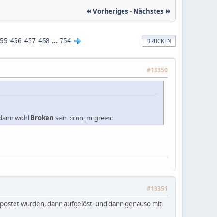
⏪ Vorheriges
-
Nächstes ⏩
55
456
457
458
...
754
DRUCKEN
#13350
 dann wohl
Broken
sein :icon_mrgreen:
#13351
gepostet wurden, dann aufgelöst- und dann genauso mit