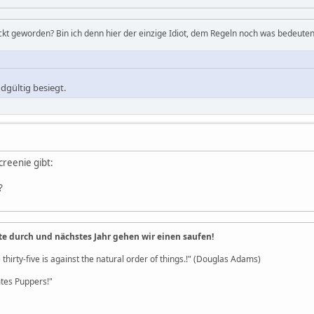
ckt geworden? Bin ich denn hier der einzige Idiot, dem Regeln noch was bedeuten
dgültig besiegt.
creenie gibt:
?
te durch und nächstes Jahr gehen wir einen saufen!
 thirty-five is against the natural order of things.!" (Douglas Adams)
es Puppers!"