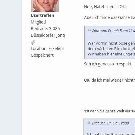
Nee, Hatebreed :LOL:
Usertreffen
Aber ich finde das Ganze h
Mitglied
Beiträge: 3.085
Zitat von: Crumb B am 16 M
Düsseldorfer Jong
War vorhin nicht böse gem
dem nächsten Film fortgef
Location: Erkelenz
Wir haben hier eine Engels
Gespeichert
Seh ich genauso :respekt:
OK, da ich mal wieder nich
"Ist denn die ganze Welt verrü
Zitat von: Dr. Sigi Fraud
Ich habe den Rassismus en