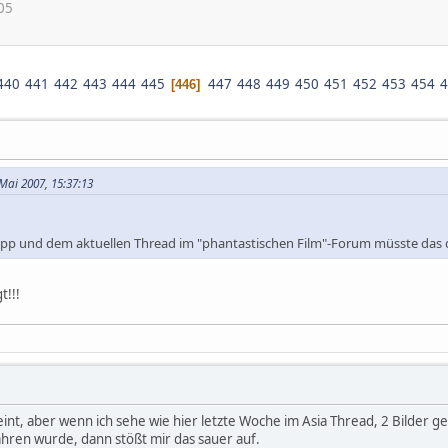
05
440
441
442
443
444
445
447
448
449
450
451
452
453
454
4
446
Mai 2007, 15:37:13
ipp und dem aktuellen Thread im "phantastischen Film"-Forum müsste das
t!!!
int, aber wenn ich sehe wie hier letzte Woche im Asia Thread, 2 Bilder 
hren wurde, dann stößt mir das sauer auf.