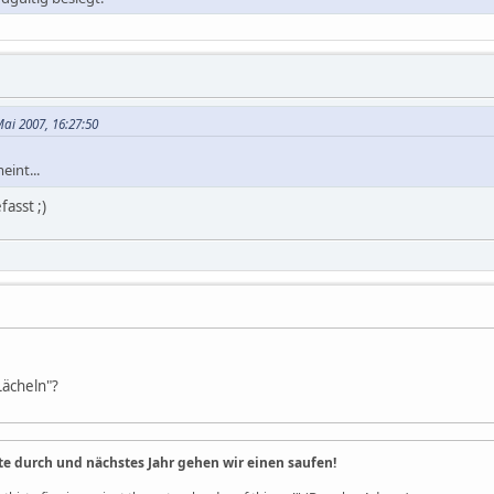
ai 2007, 16:27:50
int...
asst ;)
Lächeln"?
te durch und nächstes Jahr gehen wir einen saufen!