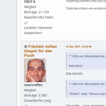
"Anything invented after you're
FIRST 8
Mitglied
"Gebt dem Mann ein verdammt
Beiträge: 21.193
Käuzchen des Todes
Location: Hannover
Gespeichert
Fräulein millas
16 Mai 2007, 16:50:40
Gespür für den
Flush
Zitat von: Moonshade am 1
Mal blind:
Das stimmt.
Zitat von: Moonshade am 1
Usertreffen
Mitglied
"Strike!" oder "Mona Lisa'
Beiträge: 3.085
Düsseldorfer Jong
Das nicht. :icon_mrgreen: