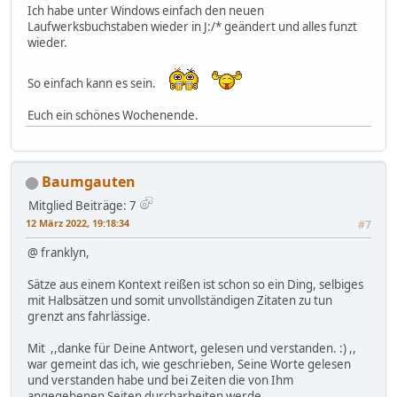
Ich habe unter Windows einfach den neuen
Laufwerksbuchstaben wieder in J:/* geändert und alles funzt
wieder.
So einfach kann es sein.
Euch ein schönes Wochenende.
Baumgauten
Mitglied
Beiträge: 7
12 März 2022, 19:18:34
#7
@ franklyn,
Sätze aus einem Kontext reißen ist schon so ein Ding, selbiges
mit Halbsätzen und somit unvollständigen Zitaten zu tun
grenzt ans fahrlässige.
Mit ,,danke für Deine Antwort, gelesen und verstanden. :) ,,
war gemeint das ich, wie geschrieben, Seine Worte gelesen
und verstanden habe und bei Zeiten die von Ihm
angegebenen Seiten durcharbeiten werde.