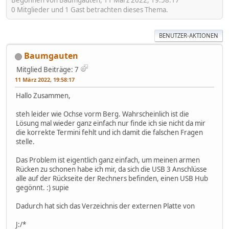
Begonnen von Baumgauten, 11 März 2022, 19:58:17
0 Mitglieder und 1 Gast betrachten dieses Thema.
BENUTZER-AKTIONEN
Baumgauten
Mitglied
Beiträge: 7
11 März 2022, 19:58:17
Hallo Zusammen,
steh leider wie Ochse vorm Berg. Wahrscheinlich ist die
Lösung mal wieder ganz einfach nur finde ich sie nicht da mir
die korrekte Termini fehlt und ich damit die falschen Fragen
stelle.
Das Problem ist eigentlich ganz einfach, um meinen armen
Rücken zu schonen habe ich mir, da sich die USB 3 Anschlüsse
alle auf der Rückseite der Rechners befinden, einen USB Hub
gegönnt. :) supie
Dadurch hat sich das Verzeichnis der externen Platte von
J:/*