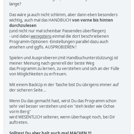
lange?
Das wäre ja auch nicht schlimm, aber dann eben besonders
wichtig, auch mal das HANDBUCH
von vorne bis hinten
durchzulesen
(und nicht nur mal scheinbar Passendes überfliegen)
- und dabei
wenigstens
einmal die dort beschriebenen
Programm-Optionen -Einstellungen parallel dazu auch
ansehen und ggfls. AUSPROBIEREN !
Spielen und Ausprobieren (mit Handbuchunterstützung) ist
meiner Meinung nach generell der beste Weg
das Programm zu lernen, zu verstehen und sich an der Fülle
von Möglichkeiten zu erfreuen.
Mit einem BackUp in der Tasche bist Du übrigens immer auf
der sicheren Seite...
Wenn Du das gemacht hast, wirst Du das Programm schon
sehr viel besser verstehen und ein "steh leider wie Ochse
vorm Berg"
wird WESENTLICH seltener, wenn überhaupt noch, bei Dir
auftreten.
Solltest Du aber halt auch mal MACHEN !!!