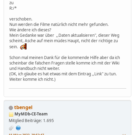
zu
R:/*
verschoben.
Nun werden die Filme natürlich nicht mehr gefunden.
Wie ändere ich dieses?
Mein Gedanke war über ,,Daten aktualisieren", dieser Weg
scheint, Asche auf mein müdes Haupt, nicht der richtige zu
sein.
Schon mal meinen Dank für die kommende Hilfe aber da ich
scheinbar die falschen Fragen stelle komme ich mit der Wiki
und Handbuch nicht weiter.
(OK, ich glaube es hat etwas mit dem Eintrag ,,Link" zu tun.
Weiter komme ich nicht.)
tbengel
MyMDb-CE-Team
Mitglied
Beiträge: 1.695
11 März 2022, 20:52:47