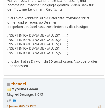
war vom 02.01., Aufwand für die Nacherfassung und
nochmalige Umsortierung ging eigentlich. Vielen Dank für
den Tipp, merke ich mir!!! Ciao Tschuri
"Falls nicht, könntest Du die Datei date\mymdbce.script
öffnen und schauen, wo Du einen
doppelten Schlüssel hast. Dort findest du die Einträge:
INSERT INTO <DB-NAME> VALUES(1, .....)
INSERT INTO <DB-NAME> VALUES(2, .....)
INSERT INTO <DB-NAME> VALUES(3, .....)
INSERT INTO <DB-NAME> VALUES(4, .....)
INSERT INTO <DB-NAME> VALUES(5, .....)
und dort hat es Dir wohl die ID zerschossen. Also überprüfen
und anpassen."
tbengel
MyMDb-CE-Team
Mitglied
Beiträge: 1.695
9 Januar 2025, 15:19:29
#3