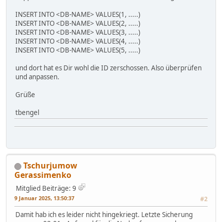
INSERT INTO <DB-NAME> VALUES(1, .....)
INSERT INTO <DB-NAME> VALUES(2, .....)
INSERT INTO <DB-NAME> VALUES(3, .....)
INSERT INTO <DB-NAME> VALUES(4, .....)
INSERT INTO <DB-NAME> VALUES(5, .....)
und dort hat es Dir wohl die ID zerschossen. Also überprüfen
und anpassen.
Grüße
tbengel
Tschurjumow
Gerassimenko
Mitglied
Beiträge: 9
9 Januar 2025, 13:50:37
#2
Damit hab ich es leider nicht hingekriegt. Letzte Sicherung