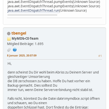
java.awt.EventDispatchThread.pumpEvents(Unknown Source)
java.awt.EventDispatchThread.pumpEvents(Unknown Source)
java.awt.EventDispatchThread.run
(Unknown Source)
---------------------------------------------------
tbengel
MyMDb-CE-Team
Mitglied
Beiträge: 1.695
8 Januar 2025, 20:07:09
#1
Hi,
dann scheinst Du Dir wohl beim Abriss zu Deinem Server und
gleichzeitiger Umsortierung
die DB zerschossen zu haben. Hoffe Du hast vorher ein
Backup gemacht. Dies solltest Du
immer tun, wenn Deine Serververbindung nicht stabil ist.
Falls nicht, könntest Du die Datei date\mymdbce.script öffnen
und schauen, wo Du einen
doppelten Schlüssel hast. Dort findest du die Einträge: