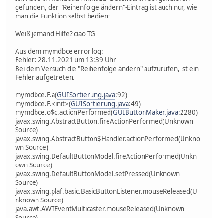
gefunden, der "Reihenfolge ändern"-Eintrag ist auch nur, wie
man die Funktion selbst bedient.
Weiß jemand Hilfe? ciao TG
Aus dem mymdbce error log:
Fehler: 28.11.2021 um 13:39 Uhr
Bei dem Versuch die "Reihenfolge ändern" aufzurufen, ist ein
Fehler aufgetreten.
mymdbce.F.a(
GUISortierung.java
:92)
mymdbce.F.<init>(
GUISortierung.java
:49)
mymdbce.o$c.actionPerformed(
GUIButtonMaker.java
:2280)
javax.swing.AbstractButton.fireActionPerformed(Unknown
Source)
javax.swing.AbstractButton$Handler.actionPerformed(Unkno
wn Source)
javax.swing.DefaultButtonModel.fireActionPerformed(Unkn
own Source)
javax.swing.DefaultButtonModel.setPressed(Unknown
Source)
javax.swing.plaf.basic.BasicButtonListener.mouseReleased(U
nknown Source)
java.awt.AWTEventMulticaster.mouseReleased(Unknown
Source)