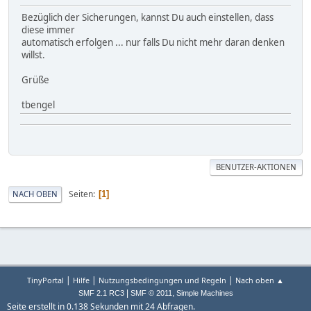
Bezüglich der Sicherungen, kannst Du auch einstellen, dass
diese immer
automatisch erfolgen ... nur falls Du nicht mehr daran denken
willst.
Grüße
tbengel
BENUTZER-AKTIONEN
Seiten
NACH OBEN
1
|
|
|
TinyPortal
Hilfe
Nutzungsbedingungen und Regeln
Nach oben ▲
|
,
SMF 2.1 RC3
SMF © 2011
Simple Machines
Seite erstellt in 0.138 Sekunden mit 24 Abfragen.