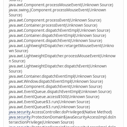
java.awt.Component.processMouseEvent(Unknown Source)
javax.swing.JComponent.processMouseEvent(Unknown
Source)
java.awt.Component.processEvent(Unknown Source)
java.awt.Container.processEvent(Unknown Source)
java.awt.Component.dispatchEventImpl(Unknown Source)
java.awt.Container.dispatchEventImpl(Unknown Source)
java.awt.Component.dispatchEvent(Unknown Source)
java.awt.LightweightDispatcher.retargetMouseEvent(Unkno
wn Source)
java.awt.LightweightDispatcher.processMouseEvent(Unknow
n Source)
java.awt.LightweightDispatcher.dispatchEvent(Unknown
Source)
java.awt.Container.dispatchEventImpl(Unknown Source)
java.awt.Window.dispatchEventImpl(Unknown Source)
java.awt.Component.dispatchEvent(Unknown Source)
java.awt.EventQueue.dispatchEventImpl(Unknown Source)
java.awt.EventQueue.access$500(Unknown Source)
java.awt.EventQueue$3.run(Unknown Source)
java.awt.EventQueue$3.run(Unknown Source)
java.security
.AccessController.doPrivileged(Native Method)
java.security
.ProtectionDomain$JavaSecurityAccessImpl.doIn
tersectionPrivilege(Unknown Source)