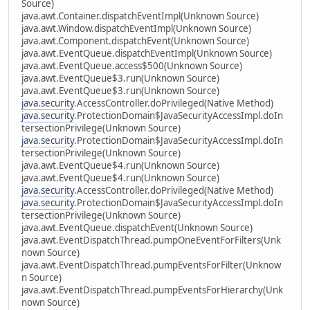
Source)
java.awt.Container.dispatchEventImpl(Unknown Source)
java.awt.Window.dispatchEventImpl(Unknown Source)
java.awt.Component.dispatchEvent(Unknown Source)
java.awt.EventQueue.dispatchEventImpl(Unknown Source)
java.awt.EventQueue.access$500(Unknown Source)
java.awt.EventQueue$3.run(Unknown Source)
java.awt.EventQueue$3.run(Unknown Source)
java.security
.AccessController.doPrivileged(Native Method)
java.security
.ProtectionDomain$JavaSecurityAccessImpl.doIn
tersectionPrivilege(Unknown Source)
java.security
.ProtectionDomain$JavaSecurityAccessImpl.doIn
tersectionPrivilege(Unknown Source)
java.awt.EventQueue$4.run(Unknown Source)
java.awt.EventQueue$4.run(Unknown Source)
java.security
.AccessController.doPrivileged(Native Method)
java.security
.ProtectionDomain$JavaSecurityAccessImpl.doIn
tersectionPrivilege(Unknown Source)
java.awt.EventQueue.dispatchEvent(Unknown Source)
java.awt.EventDispatchThread.pumpOneEventForFilters(Unk
nown Source)
java.awt.EventDispatchThread.pumpEventsForFilter(Unknow
n Source)
java.awt.EventDispatchThread.pumpEventsForHierarchy(Unk
nown Source)