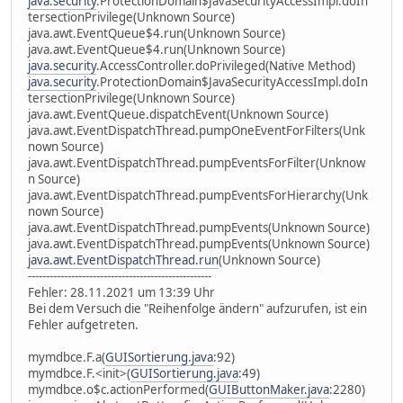
java.security
.ProtectionDomain$JavaSecurityAccessImpl.doIn
tersectionPrivilege(Unknown Source)
java.awt.EventQueue$4.run(Unknown Source)
java.awt.EventQueue$4.run(Unknown Source)
java.security
.AccessController.doPrivileged(Native Method)
java.security
.ProtectionDomain$JavaSecurityAccessImpl.doIn
tersectionPrivilege(Unknown Source)
java.awt.EventQueue.dispatchEvent(Unknown Source)
java.awt.EventDispatchThread.pumpOneEventForFilters(Unk
nown Source)
java.awt.EventDispatchThread.pumpEventsForFilter(Unknow
n Source)
java.awt.EventDispatchThread.pumpEventsForHierarchy(Unk
nown Source)
java.awt.EventDispatchThread.pumpEvents(Unknown Source)
java.awt.EventDispatchThread.pumpEvents(Unknown Source)
java.awt.EventDispatchThread.run
(Unknown Source)
---------------------------------------------------
Fehler: 28.11.2021 um 13:39 Uhr
Bei dem Versuch die "Reihenfolge ändern" aufzurufen, ist ein
Fehler aufgetreten.
mymdbce.F.a(
GUISortierung.java
:92)
mymdbce.F.<init>(
GUISortierung.java
:49)
mymdbce.o$c.actionPerformed(
GUIButtonMaker.java
:2280)