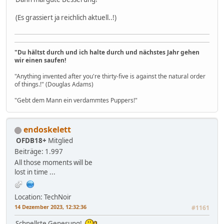
(Es grassiert ja reichlich aktuell..!)
"Du hältst durch und ich halte durch und nächstes Jahr gehen
wir einen saufen!
"Anything invented after you're thirty-five is against the natural order
of things.!" (Douglas Adams)
"Gebt dem Mann ein verdammtes Puppers!"
endoskelett
OFDB18+
Mitglied
Beiträge: 1.997
All those moments will be
lost in time ...
Location: TechNoir
14 Dezember 2023, 12:32:36
#1161
Schnellste Genesung!