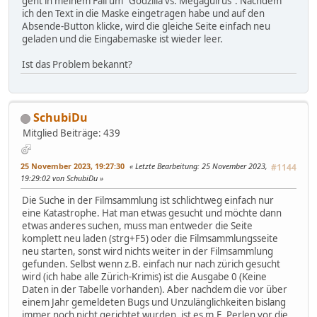
geht in meinem Fall um "Godzilla vs. Megaguirus". Nachdem
ich den Text in die Maske eingetragen habe und auf den
Absende-Button klicke, wird die gleiche Seite einfach neu
geladen und die Eingabemaske ist wieder leer.
Ist das Problem bekannt?
SchubiDu
Mitglied
Beiträge: 439
25 November 2023, 19:27:30
Letzte Bearbeitung
: 25 November 2023,
#1144
19:29:02 von SchubiDu
Die Suche in der Filmsammlung ist schlichtweg einfach nur
eine Katastrophe. Hat man etwas gesucht und möchte dann
etwas anderes suchen, muss man entweder die Seite
komplett neu laden (strg+F5) oder die Filmsammlungsseite
neu starten, sonst wird nichts weiter in der Filmsammlung
gefunden. Selbst wenn z.B. einfach nur nach zürich gesucht
wird (ich habe alle Zürich-Krimis) ist die Ausgabe 0 (Keine
Daten in der Tabelle vorhanden). Aber nachdem die vor über
einem Jahr gemeldeten Bugs und Unzulänglichkeiten bislang
immer noch nicht gerichtet wurden, ist es m.E. Perlen vor die