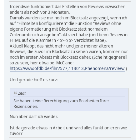
Irgendwie funktioniert das Erstellen von Reviews inzwischen
anders als noch vor 3 Monaten.
Damals wurden sie mir noch im Blocksatz angezeigt, wenn ich
auf "Filmseiten konfigurieren" die Funktion "Reviews ohne
eigene Formatierung mit Blocksatz statt normalem
Zeilenumbruch ausgeben" aktiviert habe (und beim Review in
HTML auf die Klammern <p></p> verzichtet habe).
Aktuell klappt das nicht mehr und jene meiner älteren
Reviews, die zuvor im Blocksatz zu sehen waren, kommen nur
noch im ersten Absatz mit Blocksatz daher. (Scheint gegnerell
so zu sein, hier etwa bei McClane:
https://www.ofdb.de/film/577,113013,Phenomena/review/
)
Und gerade hieß es kurz:
Zitat
Sie haben keine Berechtigung zum Bearbeiten Ihrer
Rezensionen.
Nun aber darf ich wieder.
Ist da gerade etwas in Arbeit und wird alles funktionieren wie
zuvor?