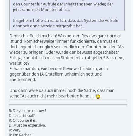
den Counter für Aufrufe der Inhaltsangaben wieder, der
jetzt schon seit Monaten off ist.
Insgeheim hoffe ich natürlich, dass das System die Aufrufe
dennoch ohne Anzeige mitgezählt hat...
Dem schließe ich mich an! Was bei den Reviews ganz normal
ist und "komischerweise" immer funktionierte, da muss es
doch eigentlich möglich sein, endlich den Counter bei den IAs
wieder zu bringen. Oder wurde der bewusst abgeschaltet?
Falls ja, könnt ihr da mal ein Statement zu abgeben? Falls nein,
was ist los?
Es wäre nämlich, wie bei den Reviewschreibern, auch
gegenüber den IA-Erstellern unheimlich nett und
anerkennend.
Und dann wäre da auch immer noch die Sache, dass man
seine IAs auch nicht mehr bearbeiten kann ...
R: Do you like our owl?
D: It's artificial?
R: Of course it is.
D: Must be expensive.
R: Very.
R: I'm Rachael.