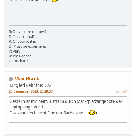
R: Do you like our owl?
D: It's artificial?
R: Of course it is.
D: Must be expensive.
R: Very.
R: I'm Rachael.
D: Deckard.
Max Blank
Mitglied
Beiträge: 722
20 Dezember 2023, 20:29:07
#1162
Gestern ist mir beim Blättern durch Marktplatzangebote der
Laptop abgestürzt.
Das kann doch nicht Sinn der Sache sein...