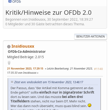
OFDb
Kritik/Hinweise zur OFDb 2.0
Begonnen von Insidiousxx, 30 September 2022, 18:39:27
0 Mitglieder und 30 Gäste betrachten dieses Thema.
BENUTZER-AKTIONEN
Insidiousxx
OFDb-Co-Administrator
Mitglied
Beiträge: 2.015
21 November 2023, 17:29:15
Letzte Bearbeitung
: 21 November 2023,
#1140
17:35:33 von Insidiousxx
Zitat von: endoskelett am 15 November 2023, 13:46:17
Der Passus, dass "der Artikel mit Komma getrennt an das
Ende gehört" sollte
einfach nur in (signal)roter Schrift
dort zu lesen sein. Und das müsste
bei allen drei
Titelfeldern
stehen, nicht nur beim DT. Mehr nicht.
Wer das dann noch übersieht, muss quasi blind sein.