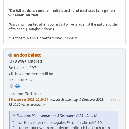
"Du hältst durch und ich halte durch und nächstes Jahr gehen
wir einen saufen!
"Anything invented after you're thirty-five is against the natural order
of things.!" (Douglas Adams)
"Gebt dem Mann ein verdammtes Puppers!"
endoskelett
OFDB18+
Mitglied
Beiträge: 1.997
All those moments will be
lost in time ...
Location: TechNoir
8 Dezember 2023, 20:20:24
Letzte Bearbeitung
: 9 Dezember 2023,
#1157
12:19:29 von endoskelett
Zitat von: Moonshade am 8 Dezember 2023, 19:11:42
Ich weiß, es ist ein scheißegales Extra für aktuell 6-10
Einträger , aber wenn irgendwann möglich hätte ich gern