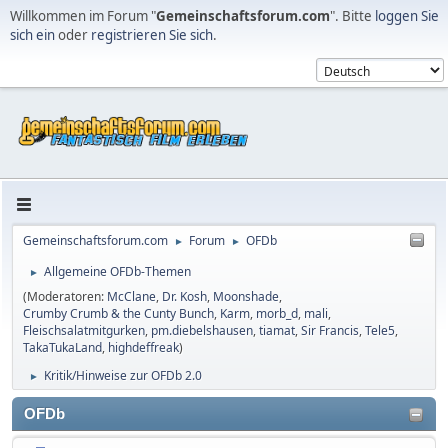
Willkommen im Forum "
Gemeinschaftsforum.com
". Bitte
loggen Sie
sich ein
oder
registrieren Sie sich
.
Gemeinschaftsforum.com
Forum
OFDb
►
►
Allgemeine OFDb-Themen
►
(Moderatoren:
McClane
,
Dr. Kosh
,
Moonshade
,
Crumby Crumb & the Cunty Bunch
,
Karm
,
morb_d
,
mali
,
Fleischsalatmitgurken
,
pm.diebelshausen
,
tiamat
,
Sir Francis
,
Tele5
,
TakaTukaLand
,
highdeffreak
)
Kritik/Hinweise zur OFDb 2.0
►
OFDb