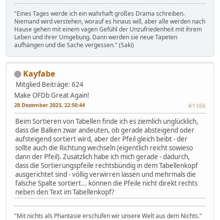
"Eines Tages werde ich ein wahrhaft großes Drama schreiben.
Niemand wird verstehen, worauf es hinaus will, aber alle werden nach
Hause gehen mit einem vagen Gefühl der Unzufriedenheit mit ihrem
Leben und ihrer Umgebung. Dann werden sie neue Tapeten
aufhängen und die Sache vergessen." (Saki)
Kayfabe
Mitglied
Beiträge: 624
Make OFDb Great Again!
28 Dezember 2023, 22:50:44
#1166
Beim Sortieren von Tabellen finde ich es ziemlich unglücklich,
dass die Balken zwar andeuten, ob gerade absteigend oder
aufsteigend sortiert wird, aber der Pfeil gleich beibt - der
sollte auch die Richtung wechseln (eigentlich reicht sowieso
dann der Pfeil). Zusätzlich habe ich mich gerade - dadurch,
dass die Sortierungspfeile rechtsbündig in dem Tabellenkopf
ausgerichtet sind - völlig verwirren lassen und mehrmals die
falsche Spalte sortiert... können die Pfeile nicht direkt rechts
neben den Text im Tabellenkopf?
"Mit nichts als Phantasie erschufen wir unsere Welt aus dem Nichts."