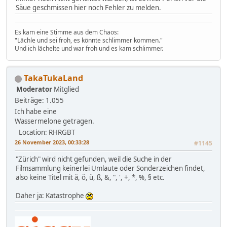
Säue geschmissen hier noch Fehler zu melden.
Es kam eine Stimme aus dem Chaos:
"Lächle und sei froh, es könnte schlimmer kommen."
Und ich lächelte und war froh und es kam schlimmer.
TakaTukaLand
Moderator
Mitglied
Beiträge: 1.055
Ich habe eine
Wassermelone getragen.
Location: RHRGBT
26 November 2023, 00:33:28
#1145
"Zürich" wird nicht gefunden, weil die Suche in der
Filmsammlung keinerlei Umlaute oder Sonderzeichen findet,
also keine Titel mit ä, ö, ü, ß, &, ", ', +, *, %, § etc.
Daher ja: Katastrophe