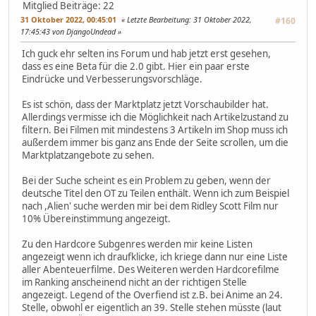
Mitglied
Beiträge: 22
31 Oktober 2022, 00:45:01
Letzte Bearbeitung
: 31 Oktober 2022,
#160
17:45:43 von DjangoUndead
Ich guck ehr selten ins Forum und hab jetzt erst gesehen,
dass es eine Beta für die 2.0 gibt. Hier ein paar erste
Eindrücke und Verbesserungsvorschläge.
Es ist schön, dass der Marktplatz jetzt Vorschaubilder hat.
Allerdings vermisse ich die Möglichkeit nach Artikelzustand zu
filtern. Bei Filmen mit mindestens 3 Artikeln im Shop muss ich
außerdem immer bis ganz ans Ende der Seite scrollen, um die
Marktplatzangebote zu sehen.
Bei der Suche scheint es ein Problem zu geben, wenn der
deutsche Titel den OT zu Teilen enthält. Wenn ich zum Beispiel
nach ,Alien' suche werden mir bei dem Ridley Scott Film nur
10% Übereinstimmung angezeigt.
Zu den Hardcore Subgenres werden mir keine Listen
angezeigt wenn ich draufklicke, ich kriege dann nur eine Liste
aller Abenteuerfilme. Des Weiteren werden Hardcorefilme
im Ranking anscheinend nicht an der richtigen Stelle
angezeigt. Legend of the Overfiend ist z.B. bei Anime an 24.
Stelle, obwohl er eigentlich an 39. Stelle stehen müsste (laut