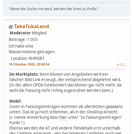
"Wenn die Sache irre wird, werden die Irren zu Profis."
TakaTukaLand
Moderator
Mitglied
Beiträge: 1.055
Ich habe eine
Wassermelone getragen.
Location: RHRGBT
19 Oktober 2022, 03:50:54
#152
Im Marktplatz:
beim Klonen von Angeboten wird ein
falscher Bild-Link erzeugt, der entsprechend abgelehnt wird.
(In der alten OFDb funktioniert das Klonen gar nicht mehr, da
wohl die Fassung nicht richtig zugeordnet werden kann.)
Mobil:
Cover in Fassungseinträgen kommen als allerletztes gaaaaanz
unten. Das ist ja noch schlimmer, als in der Desktop-Ansicht.
(s. meine Anmerkung dazu
hier
unter "zu Fassungseinträgen"
Punkt 1)
Ebenso werden die AT und andere Filmdetails erst unterhalb
der Castliste angezeigt - also bei längeren Castlisten noch viel