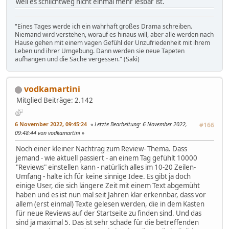
weil es schlichtweg nicht einmal mehr lesbar ist.
"Eines Tages werde ich ein wahrhaft großes Drama schreiben.
Niemand wird verstehen, worauf es hinaus will, aber alle werden nach
Hause gehen mit einem vagen Gefühl der Unzufriedenheit mit ihrem
Leben und ihrer Umgebung. Dann werden sie neue Tapeten
aufhängen und die Sache vergessen." (Saki)
vodkamartini
Mitglied
Beiträge: 2.142
6 November 2022, 09:45:24
Letzte Bearbeitung
: 6 November 2022,
#166
09:48:44 von vodkamartini
Noch einer kleiner Nachtrag zum Review- Thema. Dass
jemand - wie aktuell passiert - an einem Tag gefühlt 10000
"Reviews" einstellen kann - natürlich alles im 10-20 Zeilen-
Umfang - halte ich für keine sinnige Idee. Es gibt ja doch
einige User, die sich längere Zeit mit einem Text abgemüht
haben und es ist nun mal seit Jahren klar erkennbar, dass vor
allem (erst einmal) Texte gelesen werden, die in dem Kasten
für neue Reviews auf der Startseite zu finden sind. Und das
sind ja maximal 5. Das ist sehr schade für die betreffenden