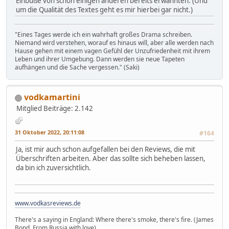
Einbuße von schon einigen anderen bereits erwähnten. (Und
um die Qualität des Textes geht es mir hierbei gar nicht.)
"Eines Tages werde ich ein wahrhaft großes Drama schreiben.
Niemand wird verstehen, worauf es hinaus will, aber alle werden nach
Hause gehen mit einem vagen Gefühl der Unzufriedenheit mit ihrem
Leben und ihrer Umgebung. Dann werden sie neue Tapeten
aufhängen und die Sache vergessen." (Saki)
vodkamartini
Mitglied
Beiträge: 2.142
31 Oktober 2022, 20:11:08
#164
Ja, ist mir auch schon aufgefallen bei den Reviews, die mit
Überschriften arbeiten. Aber das sollte sich beheben lassen,
da bin ich zuversichtlich.
www.vodkasreviews.de
There's a saying in England: Where there's smoke, there's fire. (James
Bond, From Russia with love)