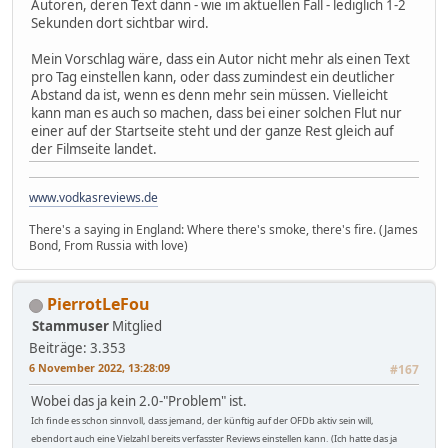
Autoren, deren Text dann - wie im aktuellen Fall - lediglich 1-2
Sekunden dort sichtbar wird.
Mein Vorschlag wäre, dass ein Autor nicht mehr als einen Text
pro Tag einstellen kann, oder dass zumindest ein deutlicher
Abstand da ist, wenn es denn mehr sein müssen. Vielleicht
kann man es auch so machen, dass bei einer solchen Flut nur
einer auf der Startseite steht und der ganze Rest gleich auf
der Filmseite landet.
www.vodkasreviews.de
There's a saying in England: Where there's smoke, there's fire. (James
Bond, From Russia with love)
PierrotLeFou
Stammuser
Mitglied
Beiträge: 3.353
6 November 2022, 13:28:09
#167
Wobei das ja kein 2.0-"Problem" ist.
Ich finde es schon sinnvoll, dass jemand, der künftig auf der OFDb aktiv sein will,
ebendort auch eine Vielzahl bereits verfasster Reviews einstellen kann. (Ich hatte das ja