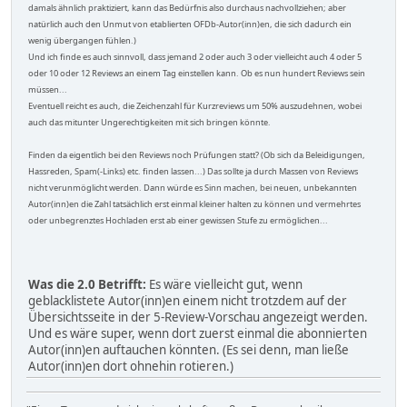
damals ähnlich praktiziert, kann das Bedürfnis also durchaus nachvollziehen; aber
natürlich auch den Unmut von etablierten OFDb-Autor(inn)en, die sich dadurch ein
wenig übergangen fühlen.)
Und ich finde es auch sinnvoll, dass jemand 2 oder auch 3 oder vielleicht auch 4 oder 5
oder 10 oder 12 Reviews an einem Tag einstellen kann. Ob es nun hundert Reviews sein
müssen...
Eventuell reicht es auch, die Zeichenzahl für Kurzreviews um 50% auszudehnen, wobei
auch das mitunter Ungerechtigkeiten mit sich bringen könnte.
Finden da eigentlich bei den Reviews noch Prüfungen statt? (Ob sich da Beleidigungen,
Hassreden, Spam(-Links) etc. finden lassen...) Das sollte ja durch Massen von Reviews
nicht verunmöglicht werden. Dann würde es Sinn machen, bei neuen, unbekannten
Autor(inn)en die Zahl tatsächlich erst einmal kleiner halten zu können und vermehrtes
oder unbegrenztes Hochladen erst ab einer gewissen Stufe zu ermöglichen...
Was die 2.0 Betrifft:
Es wäre vielleicht gut, wenn
geblacklistete Autor(inn)en einem nicht trotzdem auf der
Übersichtsseite in der 5-Review-Vorschau angezeigt werden.
Und es wäre super, wenn dort zuerst einmal die abonnierten
Autor(inn)en auftauchen könnten. (Es sei denn, man ließe
Autor(inn)en dort ohnehin rotieren.)