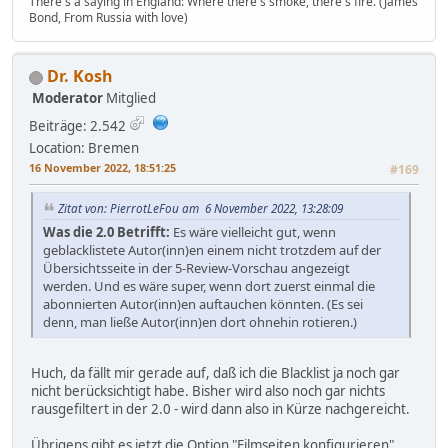
There's a saying in England: Where there's smoke, there's fire. (James
Bond, From Russia with love)
Dr. Kosh
Moderator
Mitglied
Beiträge: 2.542
Location: Bremen
16 November 2022, 18:51:25
#169
Zitat von: PierrotLeFou am 6 November 2022, 13:28:09
Was die 2.0 Betrifft:
Es wäre vielleicht gut, wenn
geblacklistete Autor(inn)en einem nicht trotzdem auf der
Übersichtsseite in der 5-Review-Vorschau angezeigt
werden. Und es wäre super, wenn dort zuerst einmal die
abonnierten Autor(inn)en auftauchen könnten. (Es sei
denn, man ließe Autor(inn)en dort ohnehin rotieren.)
Huch, da fällt mir gerade auf, daß ich die Blacklist ja noch gar
nicht berücksichtigt habe. Bisher wird also noch gar nichts
rausgefiltert in der 2.0 - wird dann also in Kürze nachgereicht.
Übrigens gibt es jetzt die Option "Filmseiten konfigurieren"