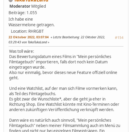
Moderator
Mitglied
Beiträge: 1.055
Ich habe eine
Wassermelone getragen.
Location: RHRGBT
22 Oktober 2022, 03:07:04
Letzte Bearbeitung
: 22 Oktober 2022,
#154
03:29:43 von TakaTukaLand
Was toll wäre:
Das Bewertungsdatum eines Films in "Mein persönliches
Filmtagebuch" importieren, falls dort noch kein Datum
eingetragen wurde.
Also nur einmalig, bevor dieses neue Feature offiziell online
geht.
Und eine Watchlist, auf der man sich Filme vormerken kann,
als Teil des Filmtagebuchs.
Es gibt zwar die Wunschliste*, aber die geht ja eher in
Richtung Shop. Eine Watchlist könnte mit Kino-Terminen oder
anderen zukünftigen Veröffentlichung verknüpft werden.
Dann wäre es natürlich auch sinnvoll, "Mein persönliches
Filmtagebuch" neben meiner Filmsammlung auch im Menü zu
finden und nicht nur bei einzelnen Filmeinträgen. Ein