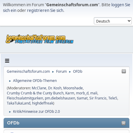
Willkommen im Forum "
Gemeinschaftsforum.com
". Bitte
loggen Sie
sich ein
oder
registrieren Sie sich
.
Gemeinschaftsforum.com
Forum
OFDb
►
►
Allgemeine OFDb-Themen
►
(Moderatoren:
McClane
,
Dr. Kosh
,
Moonshade
,
Crumby Crumb & the Cunty Bunch
,
Karm
,
morb_d
,
mali
,
Fleischsalatmitgurken
,
pm.diebelshausen
,
tiamat
,
Sir Francis
,
Tele5
,
TakaTukaLand
,
highdeffreak
)
Kritik/Hinweise zur OFDb 2.0
►
OFDb