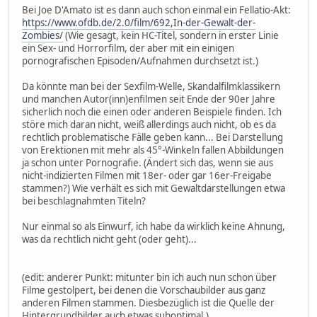
Bei Joe D'Amato ist es dann auch schon einmal ein Fellatio-Akt:
https://www.ofdb.de/2.0/film/692,In-der-Gewalt-der-
Zombies/
(Wie gesagt, kein HC-Titel, sondern in erster Linie
ein Sex- und Horrorfilm, der aber mit ein einigen
pornografischen Episoden/Aufnahmen durchsetzt ist.)
Da könnte man bei der Sexfilm-Welle, Skandalfilmklassikern
und manchen Autor(inn)enfilmen seit Ende der 90er Jahre
sicherlich noch die einen oder anderen Beispiele finden. Ich
störe mich daran nicht, weiß allerdings auch nicht, ob es da
rechtlich problematische Fälle geben kann... Bei Darstellung
von Erektionen mit mehr als 45°-Winkeln fallen Abbildungen
ja schon unter Pornografie. (Ändert sich das, wenn sie aus
nicht-indizierten Filmen mit 18er- oder gar 16er-Freigabe
stammen?) Wie verhält es sich mit Gewaltdarstellungen etwa
bei beschlagnahmten Titeln?
Nur einmal so als Einwurf, ich habe da wirklich keine Ahnung,
was da rechtlich nicht geht (oder geht)...
(edit: anderer Punkt: mitunter bin ich auch nun schon über
Filme gestolpert, bei denen die Vorschaubilder aus ganz
anderen Filmen stammen. Diesbezüglich ist die Quelle der
Hintergrundbilder auch etwas suboptimal.)