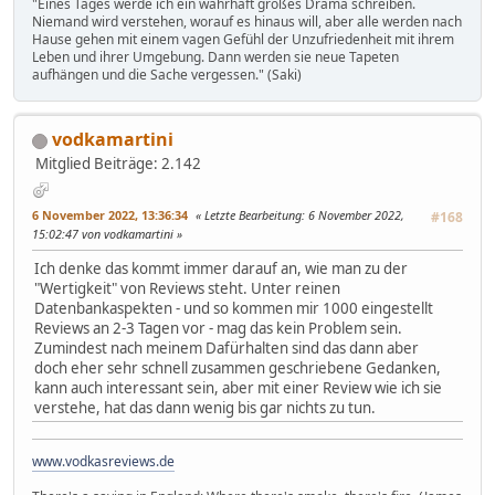
"Eines Tages werde ich ein wahrhaft großes Drama schreiben.
Niemand wird verstehen, worauf es hinaus will, aber alle werden nach
Hause gehen mit einem vagen Gefühl der Unzufriedenheit mit ihrem
Leben und ihrer Umgebung. Dann werden sie neue Tapeten
aufhängen und die Sache vergessen." (Saki)
vodkamartini
Mitglied
Beiträge: 2.142
6 November 2022, 13:36:34
Letzte Bearbeitung
: 6 November 2022,
#168
15:02:47 von vodkamartini
Ich denke das kommt immer darauf an, wie man zu der
"Wertigkeit" von Reviews steht. Unter reinen
Datenbankaspekten - und so kommen mir 1000 eingestellt
Reviews an 2-3 Tagen vor - mag das kein Problem sein.
Zumindest nach meinem Dafürhalten sind das dann aber
doch eher sehr schnell zusammen geschriebene Gedanken,
kann auch interessant sein, aber mit einer Review wie ich sie
verstehe, hat das dann wenig bis gar nichts zu tun.
www.vodkasreviews.de