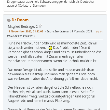
Drogenbauer zu Arnold Schwarzenegger, der sich als Deutscher
ausgibt (Collateral Damage)
Dr.Doom
Mitglied
Beiträge: 2
18 November 2022, 01:12:03
Letzte Bearbeitung
: 18 November 2022,
#171
01:28:39 von Dr.Doom
Für eine Frischkur der ofdb wird es mal höchste Zeit, ich will
sie ja noch weiter nutzen.
Das Problem der IDs mit
Personen gibt es schon länger und das muss unbedingt gelöst
werden, notfalls später mit Zusammentragen aller
mehrfacher Personennamen, wenn die Technik mal drin ist.
Das neue Design ist ok und sollte und muss man sich dran
gewöhnen auf Desktop und kann man ganz am Ende noch
was verbessern, aber die Anordnung gefällt mir dabei nicht.
Der Header ist ok, aber da gehört die Schnellsuche noch
Rechts rein, wie aktuell auch. Dann kann dieses "Seite für
Filmliebhaber" weg, viel zu dick aufgetragen und sorgt für
Augenkrebs und nimmt massiv Platz weg.
Dannach mit Reviews der Woche und neue Reviews, das passt