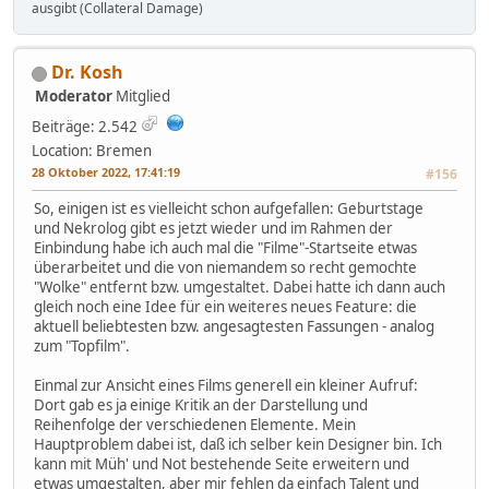
ausgibt (Collateral Damage)
Dr. Kosh
Moderator
Mitglied
Beiträge: 2.542
Location: Bremen
28 Oktober 2022, 17:41:19
#156
So, einigen ist es vielleicht schon aufgefallen: Geburtstage
und Nekrolog gibt es jetzt wieder und im Rahmen der
Einbindung habe ich auch mal die "Filme"-Startseite etwas
überarbeitet und die von niemandem so recht gemochte
"Wolke" entfernt bzw. umgestaltet. Dabei hatte ich dann auch
gleich noch eine Idee für ein weiteres neues Feature: die
aktuell beliebtesten bzw. angesagtesten Fassungen - analog
zum "Topfilm".
Einmal zur Ansicht eines Films generell ein kleiner Aufruf:
Dort gab es ja einige Kritik an der Darstellung und
Reihenfolge der verschiedenen Elemente. Mein
Hauptproblem dabei ist, daß ich selber kein Designer bin. Ich
kann mit Müh' und Not bestehende Seite erweitern und
etwas umgestalten, aber mir fehlen da einfach Talent und