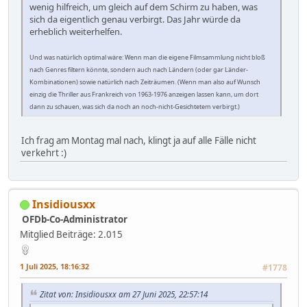
wenig hilfreich, um gleich auf dem Schirm zu haben, was
sich da eigentlich genau verbirgt. Das Jahr würde da
erheblich weiterhelfen.
Und was natürlich optimal wäre: Wenn man die eigene Filmsammlung nicht bloß
nach Genres filtern könnte, sondern auch nach Ländern (oder gar Länder-
Kombinationen) sowie natürlich nach Zeiträumen. (Wenn man also auf Wunsch
einzig die Thriller aus Frankreich von 1963-1976 anzeigen lassen kann, um dort
dann zu schauen, was sich da noch an noch-nicht-Gesichtetem verbirgt.)
Ich frag am Montag mal nach, klingt ja auf alle Fälle nicht
verkehrt :)
Insidiousxx
OFDb-Co-Administrator
Mitglied
Beiträge: 2.015
1 Juli 2025, 18:16:32
#1778
Zitat von: Insidiousxx am 27 Juni 2025, 22:57:14