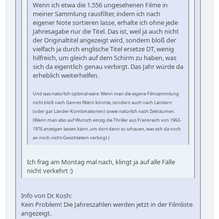
Wenn ich etwa die 1.556 ungesehenen Filme in
meiner Sammlung rausfilter, indem ich nach
eigener Note sortieren lasse, erhalte ich ohne jede
Jahresagabe nur die Titel. Das ist, weil ja auch nicht
der Originaltitel angezeigt wird, sondern bloß der
vielfach ja durch englische Titel ersetze DT, wenig
hilfreich, um gleich auf dem Schirm zu haben, was
sich da eigentlich genau verbirgt. Das Jahr würde da
erheblich weiterhelfen.
Und was natürlich optimal wäre: Wenn man die eigene Filmsammlung
nicht bloß nach Genres filtern könnte, sondern auch nach Ländern
(oder gar Länder-Kombinationen) sowie natürlich nach Zeiträumen.
(Wenn man also auf Wunsch einzig die Thriller aus Frankreich von 1963-
1976 anzeigen lassen kann, um dort dann zu schauen, was sich da noch
an noch-nicht-Gesichtetem verbirgt.)
Ich frag am Montag mal nach, klingt ja auf alle Fälle
nicht verkehrt :)
Info von Dr. Kosh:
Kein Problem! Die Jahreszahlen werden jetzt in der Filmliste
angezeigt.