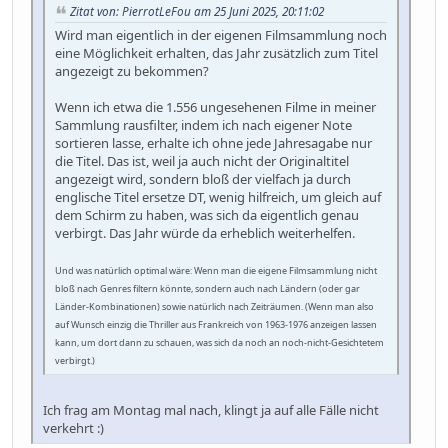
Zitat von: PierrotLeFou am 25 Juni 2025, 20:11:02
Wird man eigentlich in der eigenen Filmsammlung noch
eine Möglichkeit erhalten, das Jahr zusätzlich zum Titel
angezeigt zu bekommen?
Wenn ich etwa die 1.556 ungesehenen Filme in meiner
Sammlung rausfilter, indem ich nach eigener Note
sortieren lasse, erhalte ich ohne jede Jahresagabe nur
die Titel. Das ist, weil ja auch nicht der Originaltitel
angezeigt wird, sondern bloß der vielfach ja durch
englische Titel ersetze DT, wenig hilfreich, um gleich auf
dem Schirm zu haben, was sich da eigentlich genau
verbirgt. Das Jahr würde da erheblich weiterhelfen.
Und was natürlich optimal wäre: Wenn man die eigene Filmsammlung nicht
bloß nach Genres filtern könnte, sondern auch nach Ländern (oder gar
Länder-Kombinationen) sowie natürlich nach Zeiträumen. (Wenn man also
auf Wunsch einzig die Thriller aus Frankreich von 1963-1976 anzeigen lassen
kann, um dort dann zu schauen, was sich da noch an noch-nicht-Gesichtetem
verbirgt.)
Ich frag am Montag mal nach, klingt ja auf alle Fälle nicht
verkehrt :)