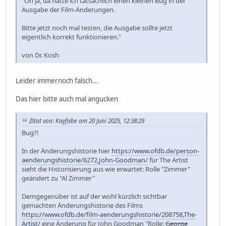
"Oh ja, da hatte ich tatsächlich einen kleinen Bug in der
Ausgabe der Film-Änderungen.
Bitte jetzt noch mal testen, die Ausgabe sollte jetzt
eigentlich korrekt funktionieren."
von Dr. Kosh
Leider immernoch falsch...
Das hier bitte auch mal angucken
Zitat von: Kayfabe am 20 Juni 2025, 12:38:29
Bug?!
In der Änderungshistorie hier
https://www.ofdb.de/person-
aenderungshistorie/6272,John-Goodman/
für The Artist
sieht die Historisierung aus wie erwartet: Rolle "Zimmer"
geändert zu "Al Zimmer"
Demgegenüber ist auf der wohl kürzlich sichtbar
gemachten Änderungshistorie des Films
https://www.ofdb.de/film-aenderungshistorie/208758,The-
Artist/
eine Änderung für John Goodman "Rolle:
George