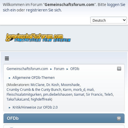
Willkommen im Forum "
Gemeinschaftsforum.com
". Bitte
loggen Sie
sich ein
oder
registrieren Sie sich
.
Gemeinschaftsforum.com
Forum
OFDb
►
►
Allgemeine OFDb-Themen
►
(Moderatoren:
McClane
,
Dr. Kosh
,
Moonshade
,
Crumby Crumb & the Cunty Bunch
,
Karm
,
morb_d
,
mali
,
Fleischsalatmitgurken
,
pm.diebelshausen
,
tiamat
,
Sir Francis
,
Tele5
,
TakaTukaLand
,
highdeffreak
)
Kritik/Hinweise zur OFDb 2.0
►
OFDb