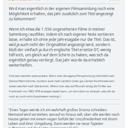
Wird man eigentlich in der eigenen Filmsammlung noch eine
Möglichkeit erhalten, das Jahr zusätzlich zum Titel angezeigt
zu bekommen?
Wenn ich etwa die 1.556 ungesehenen Filme in meiner
Sammlung rausfilter, indem ich nach eigener Note sortieren
lasse, erhalte ich ohne jede Jahresagabe nur die Titel. Das ist,
weil ja auch nicht der Originaltitel angezeigt wird, sondern
bloß der vielfach ja durch englische Titel ersetze DT, wenig
hilfreich, um gleich auf dem Schirm zu haben, was sich da
eigentlich genau verbirgt. Das Jahr würde da erheblich
weiterhelfen.
Und was natürlich optimal wäre: Wenn man die eigene Filmsammlung nicht bloß nach
Genres filtern könnte, sondern auch nach Ländern (oder gar Länder-Kombinationen)
sowie natürlich nach Zeiträumen. (Wenn man also auf Wunsch einzig die Thriller aus
Frankreich von 1963-1976 anzeigen lassen kann, um dort dann zu schauen, was sich da
noch an noch-nicht-Gesichtetem verbirgt.)
"Eines Tages werde ich ein wahrhaft großes Drama schreiben.
Niemand wird verstehen, worauf es hinaus will, aber alle werden nach
Hause gehen mit einem vagen Gefühl der Unzufriedenheit mit ihrem
Leben und ihrer Umgebung. Dann werden sie neue Tapeten