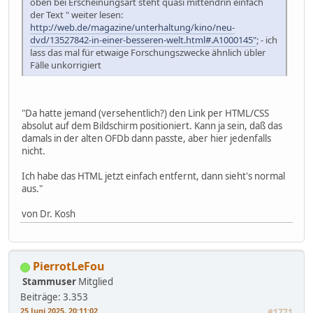
oben bei Erscheinungsart steht quasi mittendrin einfach
der Text " weiter lesen:
http://web.de/magazine/unterhaltung/kino/neu-
dvd/13527842-in-einer-besseren-welt.html#.A1000145"
; - ich
lass das mal für etwaige Forschungszwecke ähnlich übler
Fälle unkorrigiert
"Da hatte jemand (versehentlich?) den Link per HTML/CSS
absolut auf dem Bildschirm positioniert. Kann ja sein, daß das
damals in der alten OFDb dann passte, aber hier jedenfalls
nicht.
Ich habe das HTML jetzt einfach entfernt, dann sieht's normal
aus."
von Dr. Kosh
PierrotLeFou
Stammuser
Mitglied
Beiträge: 3.353
25 Juni 2025, 20:11:02
#1771