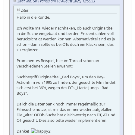
Zitat von: Sir Francis am 18 August 2025, 12:55:53
Zitat
Hallo in die Runde.
Ich wollte mal wieder nachhaken, ob auch Originaltitel
in die Suche eingebaut und bei den Prozentzahlen voll
berücksichtigt werden können. Alternativtitel sind es ja
schon - dann sollte es bei OTs doch ein Klacks sein, das
zu ergänzen.
Prominentes Beispiel, hier im Thread schon an
verschiedenen Stellen erwähnt:
Suchbegriff Originaltitel ,,Bad Boys", um den Bay-
Actionfilm von 1995 zu finden: der gesuchte Film findet
sich erst bei 36%, wegen des DTs ,,Harte Jungs - Bad
Boys".
Da ich die Datenbank noch immer regelmäßig zur
Filmsuche nutze, ist mir das immer wieder aufgefallen.
Die ,,alte" OFDb-Suche hat gleichwertig nach DT, AT und
OT gesucht. Dies also bitte wieder implementieren.
Danke!