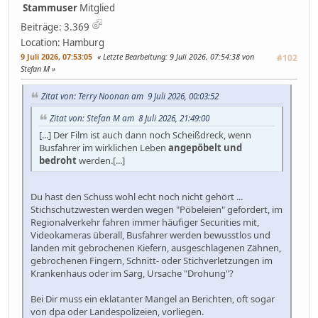
Stammuser
Mitglied
Beiträge: 3.369
Location: Hamburg
9 Juli 2026, 07:53:05
Letzte Bearbeitung
: 9 Juli 2026, 07:54:38 von
#102
Stefan M
Zitat von: Terry Noonan am 9 Juli 2026, 00:03:52
Zitat von: Stefan M am 8 Juli 2026, 21:49:00
[...] Der Film ist auch dann noch Scheißdreck, wenn
Busfahrer im wirklichen Leben
angepöbelt und
bedroht
werden.[...]
Du hast den Schuss wohl echt noch nicht gehört ...
Stichschutzwesten werden wegen "Pöbeleien" gefordert, im
Regionalverkehr fahren immer häufiger Securities mit,
Videokameras überall, Busfahrer werden bewusstlos und
landen mit gebrochenen Kiefern, ausgeschlagenen Zähnen,
gebrochenen Fingern, Schnitt- oder Stichverletzungen im
Krankenhaus oder im Sarg, Ursache "Drohung"?
Bei Dir muss ein eklatanter Mangel an Berichten, oft sogar
von dpa oder Landespolizeien, vorliegen.