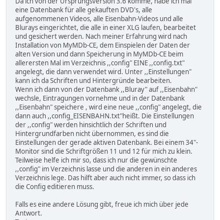
Da ich von der Ursprungsversion 3.6 komme, habe ich mal
eine Datenbank für alle gekauften DVD's, alle
aufgenommenen Videos, alle Eisenbahn-Videos und alle
Blurays eingerichtet, die alle in einer XLG laufen, bearbeitet
und gesichert werden. Nach meiner Erfahrung wird nach
Installation von MyMDb-CE, dem Einspielen der Daten der
alten Version und dann Speicherung in MyMDb-CE beim
allerersten Mal im Verzeichnis ,,config" EINE ,,config.txt"
angelegt, die dann verwendet wird. Unter ,,Einstellungen"
kann ich da Schriften und Hintergründe bearbeiten.
Wenn ich dann von der Datenbank ,,Bluray" auf ,,Eisenbahn"
wechsle, Eintragungen vornehme und in der Datenbank
,,Eisenbahn" speichere , wird eine neue ,,config" angelegt, die
dann auch ,,config_EISENBAHN.txt"heißt. Die Einstellungen
der ,,config" werden hinsichtlich der Schriften und
Hintergrundfarben nicht übernommen, es sind die
Einstellungen der gerade aktiven Datenbank. Bei einem 34"-
Monitor sind die Schriftgrößen 11 und 12 für mich zu klein.
Teilweise helfe ich mir so, dass ich nur die gewünschte
,,config" im Verzeichnis lasse und die anderen in ein anderes
Verzeichnis lege. Das hilft aber auch nicht immer, so dass ich
die Config editieren muss.
Falls es eine andere Lösung gibt, freue ich mich über jede
Antwort.