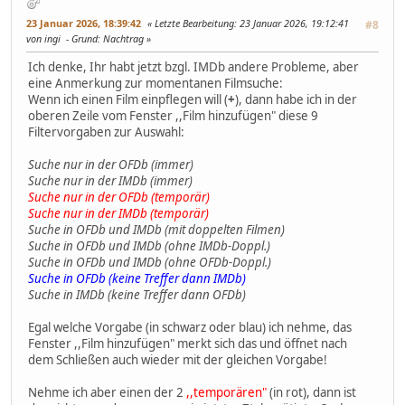
23 Januar 2026, 18:39:42
Letzte Bearbeitung
: 23 Januar 2026, 19:12:41
#8
von ingi
Grund
: Nachtrag
Ich denke, Ihr habt jetzt bzgl. IMDb andere Probleme, aber
eine Anmerkung zur momentanen Filmsuche:
Wenn ich einen Film einpflegen will (
+
), dann habe ich in der
oberen Zeile vom Fenster ,,Film hinzufügen" diese 9
Filtervorgaben zur Auswahl:
Suche nur in der OFDb (immer)
Suche nur in der IMDb (immer)
Suche nur in der OFDb (temporär)
Suche nur in der IMDb (temporär)
Suche in OFDb und IMDb (mit doppelten Filmen)
Suche in OFDb und IMDb (ohne IMDb-Doppl.)
Suche in OFDb und IMDb (ohne OFDb-Doppl.)
Suche in OFDb (keine Treffer dann IMDb)
Suche in IMDb (keine Treffer dann OFDb)
Egal welche Vorgabe (in schwarz oder blau) ich nehme, das
Fenster ,,Film hinzufügen" merkt sich das und öffnet nach
dem Schließen auch wieder mit der gleichen Vorgabe!
Nehme ich aber einen der 2
,,temporären"
(in rot), dann ist