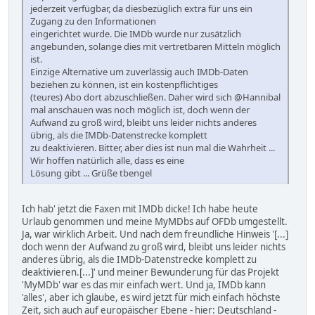
jederzeit verfügbar, da diesbezüglich extra für uns ein
Zugang zu den Informationen
eingerichtet wurde. Die IMDb wurde nur zusätzlich
angebunden, solange dies mit vertretbaren Mitteln möglich
ist.
Einzige Alternative um zuverlässig auch IMDb-Daten
beziehen zu können, ist ein kostenpflichtiges
(teures) Abo dort abzuschließen. Daher wird sich @Hannibal
mal anschauen was noch möglich ist, doch wenn der
Aufwand zu groß wird, bleibt uns leider nichts anderes
übrig, als die IMDb-Datenstrecke komplett
zu deaktivieren. Bitter, aber dies ist nun mal die Wahrheit ...
Wir hoffen natürlich alle, dass es eine
Lösung gibt ... Grüße tbengel
Ich hab' jetzt die Faxen mit IMDb dicke! Ich habe heute
Urlaub genommen und meine MyMDbs auf OFDb umgestellt.
Ja, war wirklich Arbeit. Und nach dem freundliche Hinweis '[...]
doch wenn der Aufwand zu groß wird, bleibt uns leider nichts
anderes übrig, als die IMDb-Datenstrecke komplett zu
deaktivieren.[...]' und meiner Bewunderung für das Projekt
'MyMDb' war es das mir einfach wert. Und ja, IMDb kann
'alles', aber ich glaube, es wird jetzt für mich einfach höchste
Zeit, sich auch auf europäischer Ebene - hier: Deutschland -