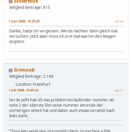
StillerMux
Mitglied
Beiträge: 815
7 Juni 2008, 14:29:20
#616
Danke, hatte ich vergessen. Werds nachher dann gleich mal
versuchen. Jetzt aber muss ich erst mal was hin den Magen
stopfen!
Grimnok
Mitglied
Beiträge: 2.186
Location: Frankfurt
1 Juli 2008, 19:45:22
#617
bei de pdfs hab ich das problem bei laufender nummer ab
seite 2 der oberste film seine nummer am ende der
vorherigen seite4 hat und daher auch etwas versetzt nach
links steht.
"Those who would give up essential Liberty, to purchase a little