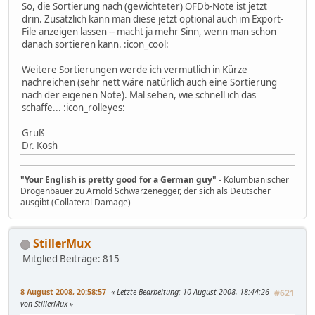
So, die Sortierung nach (gewichteter) OFDb-Note ist jetzt
drin. Zusätzlich kann man diese jetzt optional auch im Export-
File anzeigen lassen -- macht ja mehr Sinn, wenn man schon
danach sortieren kann. :icon_cool:
Weitere Sortierungen werde ich vermutlich in Kürze
nachreichen (sehr nett wäre natürlich auch eine Sortierung
nach der eigenen Note). Mal sehen, wie schnell ich das
schaffe... :icon_rolleyes:
Gruß
Dr. Kosh
"Your English is pretty good for a German guy"
- Kolumbianischer
Drogenbauer zu Arnold Schwarzenegger, der sich als Deutscher
ausgibt (Collateral Damage)
StillerMux
Mitglied
Beiträge: 815
8 August 2008, 20:58:57
Letzte Bearbeitung
: 10 August 2008, 18:44:26
#621
von StillerMux