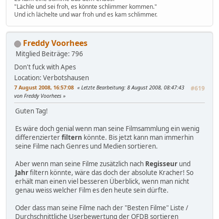
"Lächle und sei froh, es könnte schlimmer kommen."
Und ich lächelte und war froh und es kam schlimmer.
Freddy Voorhees
Mitglied
Beiträge: 796
Don't fuck with Apes
Location: Verbotshausen
7 August 2008, 16:57:08
Letzte Bearbeitung
: 8 August 2008, 08:47:43
#619
von Freddy Voorhees
Guten Tag!
Es wäre doch genial wenn man seine Filmsammlung ein wenig
differenzierter
filtern
könnte. Bis jetzt kann man immerhin
seine Filme nach Genres und Medien sortieren.
Aber wenn man seine Filme zusätzlich nach
Regisseur
und
Jahr
filtern könnte, wäre das doch der absolute Kracher! So
erhält man einen viel besseren Überblick, wenn man nicht
genau weiss welcher Film es den heute sein dürfte.
Oder dass man seine Filme nach der "Besten Filme" Liste /
Durchschnittliche Userbewertung der OFDB sortieren