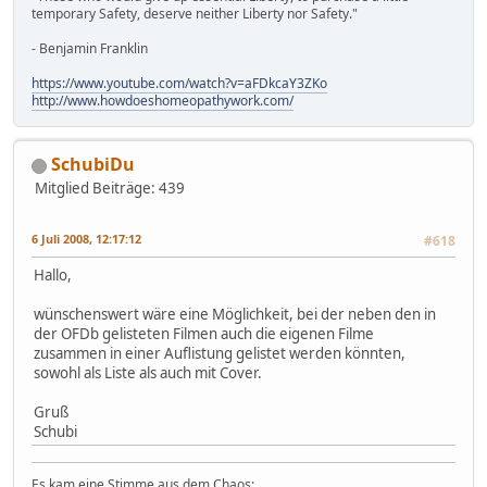
temporary Safety, deserve neither Liberty nor Safety."
- Benjamin Franklin
https://www.youtube.com/watch?v=aFDkcaY3ZKo
http://www.howdoeshomeopathywork.com/
SchubiDu
Mitglied
Beiträge: 439
6 Juli 2008, 12:17:12
#618
Hallo,
wünschenswert wäre eine Möglichkeit, bei der neben den in
der OFDb gelisteten Filmen auch die eigenen Filme
zusammen in einer Auflistung gelistet werden könnten,
sowohl als Liste als auch mit Cover.
Gruß
Schubi
Es kam eine Stimme aus dem Chaos: