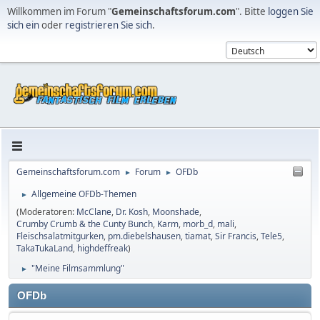
Willkommen im Forum "
Gemeinschaftsforum.com
". Bitte
loggen Sie
sich ein
oder
registrieren Sie sich
.
Gemeinschaftsforum.com
Forum
OFDb
►
►
Allgemeine OFDb-Themen
►
(Moderatoren:
McClane
,
Dr. Kosh
,
Moonshade
,
Crumby Crumb & the Cunty Bunch
,
Karm
,
morb_d
,
mali
,
Fleischsalatmitgurken
,
pm.diebelshausen
,
tiamat
,
Sir Francis
,
Tele5
,
TakaTukaLand
,
highdeffreak
)
"Meine Filmsammlung"
►
OFDb