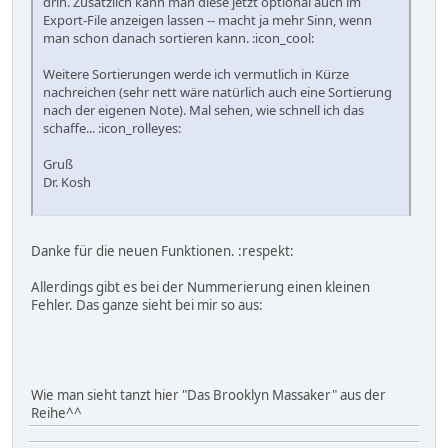
drin. Zusätzlich kann man diese jetzt optional auch im
Export-File anzeigen lassen -- macht ja mehr Sinn, wenn
man schon danach sortieren kann. :icon_cool:
Weitere Sortierungen werde ich vermutlich in Kürze
nachreichen (sehr nett wäre natürlich auch eine Sortierung
nach der eigenen Note). Mal sehen, wie schnell ich das
schaffe... :icon_rolleyes:
Gruß
Dr. Kosh
Danke für die neuen Funktionen. :respekt:
Allerdings gibt es bei der Nummerierung einen kleinen
Fehler. Das ganze sieht bei mir so aus:
Wie man sieht tanzt hier "Das Brooklyn Massaker" aus der
Reihe^^