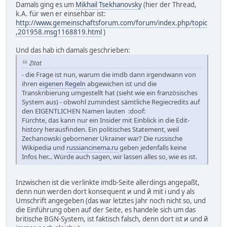
Damals ging es um
Mikhail Tsekhanovsky
(hier der Thread,
k.A. für wen er einsehbar ist:
http://www.gemeinschaftsforum.com/forum/index.php/topic
,201958.msg1168819.html
)
Und das hab ich damals geschrieben:
Zitat
- die Frage ist nun, warum die imdb dann irgendwann von
ihren
eigenen Regeln
abgewichen ist und die
Transkribierung umgestellt hat (sieht wie ein französisches
System aus) - obwohl zumindest sämtliche Regiecredits auf
den EIGENTLICHEN Namen lauten :doof:
Fürchte, das kann nur ein Insider mit Einblick in die Edit-
history herausfinden. Ein politisches Statement, weil
Zechanowski gebornener Ukrainer war? Die russische
Wikipedia und
russiancinema.ru
geben jedenfalls keine
Infos her... Würde auch sagen, wir lassen alles so, wie es ist.
Inzwischen ist die verlinkte imdb-Seite allerdings angepaßt,
denn nun werden dort konsequent и und й mit i und y als
Umschrift angegeben (das war letztes Jahr noch nicht so, und
die Einführung oben auf der Seite, es handele sich um das
britische BGN-System, ist faktisch falsch, denn dort ist и und й