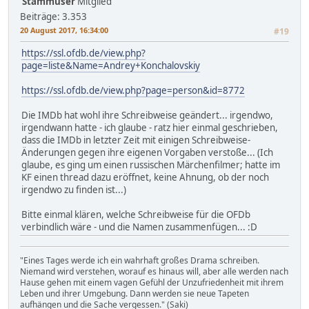
Stammuser
Mitglied
Beiträge: 3.353
20 August 2017, 16:34:00
#19
https://ssl.ofdb.de/view.php?
page=liste&Name=Andrey+Konchalovskiy
https://ssl.ofdb.de/view.php?page=person&id=8772
Die IMDb hat wohl ihre Schreibweise geändert... irgendwo,
irgendwann hatte - ich glaube - ratz hier einmal geschrieben,
dass die IMDb in letzter Zeit mit einigen Schreibweise-
Änderungen gegen ihre eigenen Vorgaben verstoße... (Ich
glaube, es ging um einen russischen Märchenfilmer; hatte im
KF einen thread dazu eröffnet, keine Ahnung, ob der noch
irgendwo zu finden ist...)
Bitte einmal klären, welche Schreibweise für die OFDb
verbindlich wäre - und die Namen zusammenfügen... :D
"Eines Tages werde ich ein wahrhaft großes Drama schreiben.
Niemand wird verstehen, worauf es hinaus will, aber alle werden nach
Hause gehen mit einem vagen Gefühl der Unzufriedenheit mit ihrem
Leben und ihrer Umgebung. Dann werden sie neue Tapeten
aufhängen und die Sache vergessen." (Saki)