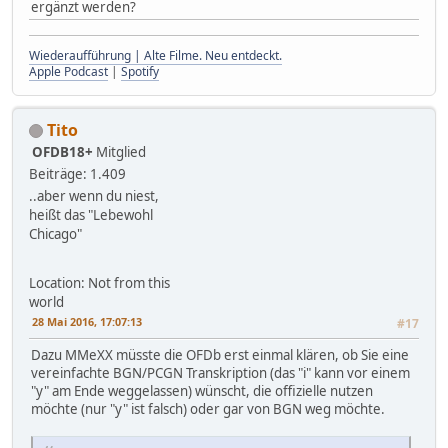
ergänzt werden?
Wiederaufführung | Alte Filme. Neu entdeckt.
Apple Podcast
|
Spotify
Tito
OFDB18+
Mitglied
Beiträge: 1.409
..aber wenn du niest,
heißt das "Lebewohl
Chicago"
Location: Not from this
world
28 Mai 2016, 17:07:13
#17
Dazu MMeXX müsste die OFDb erst einmal klären, ob Sie eine
vereinfachte BGN/PCGN Transkription (das "i" kann vor einem
"y" am Ende weggelassen) wünscht, die offizielle nutzen
möchte (nur "y" ist falsch) oder gar von BGN weg möchte.