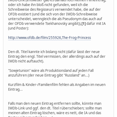
IMDb-Link (entweder gab es damals noch keinen Filmeintrag,
oder ich habe ihn bloß nicht gefunden, weil ich die
Schreibweise des Regisseurs verwendet habe, die auf der
OFDb existiert (und die sich von der IMDb-Schreibweise
unterscheidet, wenngleich die als Pseudonym das auch auf
der OFDb verwendete Tsekhanovsky angibt)),
[1]
dafür mit IA
(und Poster):
http://www.ofdb.de/film/255926,The-Frog-Princess
Den dt. Titel kannte ich bislang nicht (dafür lässt der neue
Eintrag den engl. Titel vermissen, der allerdings auch auf der
IMDb nicht auftaucht).
"Sowjetunion" wäre als Produktionsland auf jeden Fall
anzuführen (der neue Eintrag gibt "Russland" an...)
Kurzfilm & Kinder-/Familienfilm fehlen als Angaben im neuen
Eintrag...
Falls man den neuen Eintrag entfernen sollte, könnte man
IMDb-Link und ggf. den dt. Titel rüberschieben; sollte man
meinen alten Eintrag löschen, wäre es nett, die IA und das