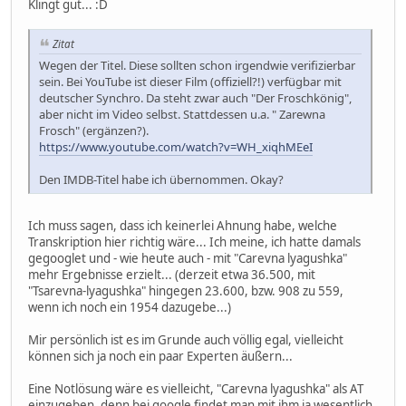
Klingt gut... :D
Zitat
Wegen der Titel. Diese sollten schon irgendwie verifizierbar
sein. Bei YouTube ist dieser Film (offiziell?!) verfügbar mit
deutscher Synchro. Da steht zwar auch "Der Froschkönig",
aber nicht im Video selbst. Stattdessen u.a. " Zarewna
Frosch" (ergänzen?).
https://www.youtube.com/watch?v=WH_xiqhMEeI
Den IMDB-Titel habe ich übernommen. Okay?
Ich muss sagen, dass ich keinerlei Ahnung habe, welche
Transkription hier richtig wäre... Ich meine, ich hatte damals
gegooglet und - wie heute auch - mit "Carevna lyagushka"
mehr Ergebnisse erzielt... (derzeit etwa 36.500, mit
"Tsarevna-lyagushka" hingegen 23.600, bzw. 908 zu 559,
wenn ich noch ein 1954 dazugebe...)
Mir persönlich ist es im Grunde auch völlig egal, vielleicht
können sich ja noch ein paar Experten äußern...
Eine Notlösung wäre es vielleicht, "Carevna lyagushka" als AT
einzugeben, denn bei google findet man mit ihm ja wesentlich