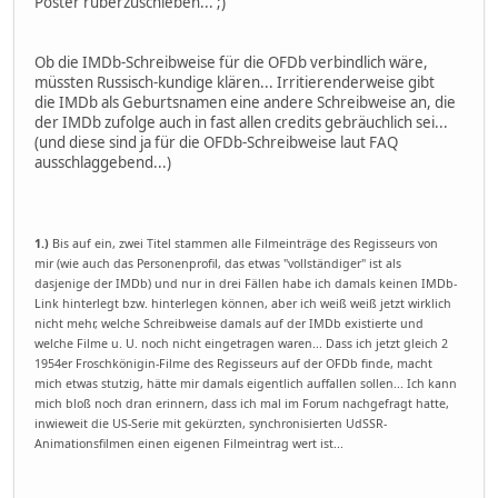
Poster rüberzuschieben... ;)
Ob die IMDb-Schreibweise für die OFDb verbindlich wäre,
müssten Russisch-kundige klären... Irritierenderweise gibt
die IMDb als Geburtsnamen eine andere Schreibweise an, die
der IMDb zufolge auch in fast allen credits gebräuchlich sei...
(und diese sind ja für die OFDb-Schreibweise laut FAQ
ausschlaggebend...)
1.)
Bis auf ein, zwei Titel stammen alle Filmeinträge des Regisseurs von
mir (wie auch das Personenprofil, das etwas "vollständiger" ist als
dasjenige der IMDb) und nur in drei Fällen habe ich damals keinen IMDb-
Link hinterlegt bzw. hinterlegen können, aber ich weiß weiß jetzt wirklich
nicht mehr, welche Schreibweise damals auf der IMDb existierte und
welche Filme u. U. noch nicht eingetragen waren... Dass ich jetzt gleich 2
1954er Froschkönigin-Filme des Regisseurs auf der OFDb finde, macht
mich etwas stutzig, hätte mir damals eigentlich auffallen sollen... Ich kann
mich bloß noch dran erinnern, dass ich mal im Forum nachgefragt hatte,
inwieweit die US-Serie mit gekürzten, synchronisierten UdSSR-
Animationsfilmen einen eigenen Filmeintrag wert ist...