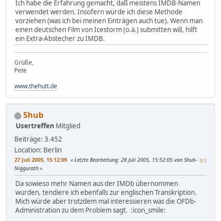
Ich habe die Erfahrung gemacht, daß meistens IMDB-Namen
verwendet werden. Insofern würde ich diese Methode
vorziehen (was ich bei meinen Einträgen auch tue). Wenn man
einen deutschen Film von Icestorm (o.ä.) submitten will, hilft
ein Extra-Abstecher zu IMDB.
Grüße,
Pete
www.thehutt.de
Shub
Usertreffen
Mitglied
Beiträge: 3.452
Location: Berlin
27 Juli 2005, 15:12:09
Letzte Bearbeitung
: 28 Juli 2005, 15:52:05 von Shub-
#3
Niggurath
Da sowieso mehr Namen aus der IMDb übernommen
wurden, tendiere ich ebenfalls zur englischen Transkription.
Mich würde aber trotzdem mal interessieren was die OFDb-
Administration zu dem Problem sagt. :icon_smile: