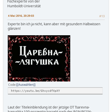
Fischexperte von der
Humboldt-Universität
4 Mai 2016, 20:29:03
#13
Experte bin ich ja nicht, kann aber mit gesundem Halbwissen
glänzen!
Code
[Auswählen]
https://youtu.be/GhvycdfXpXY
Laut der Titeleinblendung ist der jetzige OT Tsarevna-
lyagushka 100-prozentig korrekt nach der BGN/PCGN-