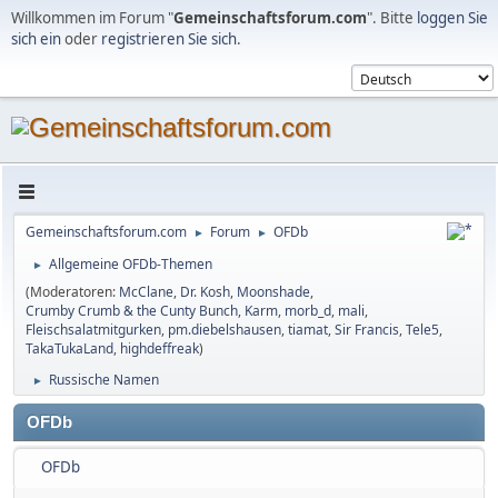
Willkommen im Forum "
Gemeinschaftsforum.com
". Bitte
loggen Sie
sich ein
oder
registrieren Sie sich
.
Gemeinschaftsforum.com
Forum
OFDb
►
►
Allgemeine OFDb-Themen
►
(Moderatoren:
McClane
,
Dr. Kosh
,
Moonshade
,
Crumby Crumb & the Cunty Bunch
,
Karm
,
morb_d
,
mali
,
Fleischsalatmitgurken
,
pm.diebelshausen
,
tiamat
,
Sir Francis
,
Tele5
,
TakaTukaLand
,
highdeffreak
)
Russische Namen
►
OFDb
OFDb