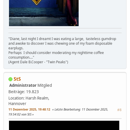
"Diane, last night I dreamt I was eating a large, tasteless gumdrop
and awoke to discover I was chewing one of my foam disposable
earplugs.
Perhaps I should consider moderating my nighttime coffee
consumption...."
(Agent Dale B.Cooper - "Twin Peaks")
StS
Administrator
Mitglied
Beiträge: 19.823
Location: Harsh Realm,
Hannover
11 Dezember 2025, 19:48:12
Letzte Bearbeitung
: 11 Dezember 2025,
#8
19:54:02 von StS