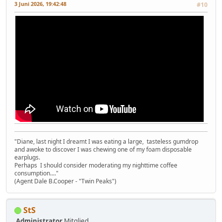
3 Juni 2026, 19:42:48
#10
"Diane, last night I dreamt I was eating a large, tasteless gumdrop
and awoke to discover I was chewing one of my foam disposable
earplugs.
Perhaps I should consider moderating my nighttime coffee
consumption...."
(Agent Dale B.Cooper - "Twin Peaks")
StS
Administrator
Mitglied