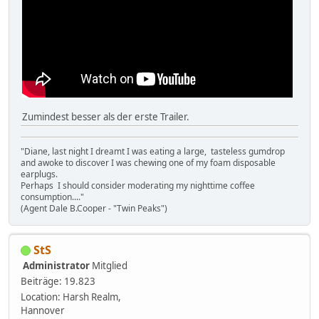
Zumindest besser als der erste Trailer.
"Diane, last night I dreamt I was eating a large, tasteless gumdrop
and awoke to discover I was chewing one of my foam disposable
earplugs.
Perhaps I should consider moderating my nighttime coffee
consumption...."
(Agent Dale B.Cooper - "Twin Peaks")
StS
Administrator
Mitglied
Beiträge: 19.823
Location: Harsh Realm,
Hannover