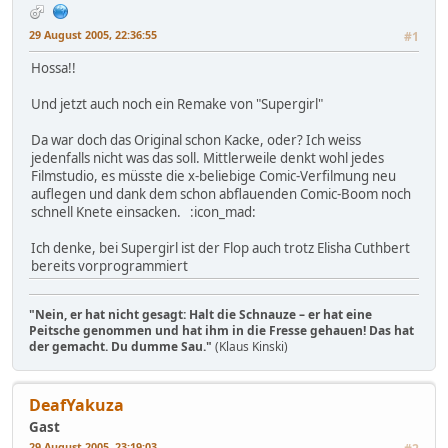
29 August 2005, 22:36:55
#1
Hossa!!
Und jetzt auch noch ein Remake von "Supergirl"
Da war doch das Original schon Kacke, oder? Ich weiss
jedenfalls nicht was das soll. Mittlerweile denkt wohl jedes
Filmstudio, es müsste die x-beliebige Comic-Verfilmung neu
auflegen und dank dem schon abflauenden Comic-Boom noch
schnell Knete einsacken. :icon_mad:
Ich denke, bei Supergirl ist der Flop auch trotz Elisha Cuthbert
bereits vorprogrammiert
"Nein, er hat nicht gesagt: Halt die Schnauze – er hat eine
Peitsche genommen und hat ihm in die Fresse gehauen! Das hat
der gemacht. Du dumme Sau."
(Klaus Kinski)
DeafYakuza
Gast
29 August 2005, 23:19:03