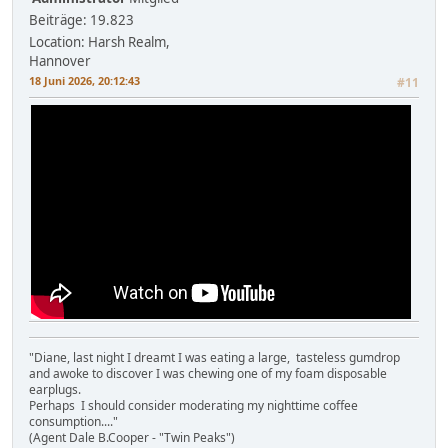
Beiträge: 19.823
Location: Harsh Realm,
Hannover
18 Juni 2026, 20:12:43
#11
"Diane, last night I dreamt I was eating a large, tasteless gumdrop
and awoke to discover I was chewing one of my foam disposable
earplugs.
Perhaps I should consider moderating my nighttime coffee
consumption...."
(Agent Dale B.Cooper - "Twin Peaks")