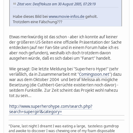
Zitat von: DeafYakuza am 30 August 2005, 07:29:19
Habe dieses Bild bei
www.movie-infos.de
geholt.
Trotzdem eine Fälschung???
Etwas merkwürdig ist das schon - aber ich konnte auf keiner
der größeren US-Seiten eine offizielle Präsentation der Sache
entdecken (auf ner Fan-Site und in einem Forum habe ich es
aber noch gefunden), weshalb ich doch trotzdem davon
ausgehen würde, daß es sich dabei um "Fanart" handelt.
Wie gesagt: Die letzte Meldung bei "Superhero Hype!" (sehr
verläßlich, da in Zusammenarbeit mit "
Comingsoon.net
") dazu
war aus dem Oktober 2004 und betraf Melissa als mögliche
Besetzung (die Cuthbert-Gerüchte existierten noch davor) -
seitdem Funkstille. Zur Zeit scheint das Projekt wohl nahezu
tot zu sein...
http://www.superherohype.com/search.php?
search=supergirl&category=
"Diane, last night I dreamt I was eating a large, tasteless gumdrop
and awoke to discover I was chewing one of my foam disposable