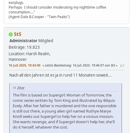
earplugs.
Perhaps I should consider moderating my nighttime coffee
consumption...."
(Agent Dale B.Cooper - "Twin Peaks")
StS
Administrator
Mitglied
Beiträge: 19.823
Location: Harsh Realm,
Hannover
16 Juli 2025, 19:43:49
Letzte Bearbeitung
: 16 Juli 2025, 19:46:07 von StS
#7
Nach all den Jahren ist es ja in rund 11 Monaten soweit...
Zitat
The film is based on Supergirl: Woman of Tomorrow, the
comic series written by Tom King and illustrated by Bilquis
Evely. After her father is murdered and the one responsible
is still out there, a young alien girl named Ruthye Marye
Knoll seeks out Supergirl to help her on a vicious mission.
She wants revenge, and if Supergirl doesn't help her, she'll
do it herself, whatever the cost.