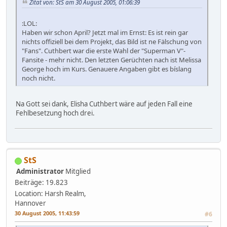
Zitat von: StS am 30 August 2005, 01:06:39
:LOL:
Haben wir schon April? Jetzt mal im Ernst: Es ist rein gar
nichts offiziell bei dem Projekt, das Bild ist ne Fälschung von
"Fans". Cuthbert war die erste Wahl der "Superman V"-
Fansite - mehr nicht. Den letzten Gerüchten nach ist Melissa
George hoch im Kurs. Genauere Angaben gibt es bíslang
noch nicht.
Na Gott sei dank, Elisha Cuthbert wäre auf jeden Fall eine
Fehlbesetzung hoch drei.
StS
Administrator
Mitglied
Beiträge: 19.823
Location: Harsh Realm,
Hannover
30 August 2005, 11:43:59
#6