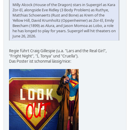
Milly Alcock (House of the Dragon) stars in Supergirl as Kara
Zor-El, alongside Eve Ridley (3 Body Problem) as Ruthye,
Matthias Schoenaerts (Rust and Bone) as Krem of the
Yellow Hill, David Krumholtz (Oppenheimer) as Zor-El, Emily
Beecham (1899) as Alura, and Jason Momoa as Lobo, a role
he has longed to play for years. Supergirl will hit theaters on
June 26, 2026.
Regie führt Craig Gillespie (u.a. "Lars and the Real Girl",
"Fright Night", "I, Tonya" und "Cruella").
Das Poster ist schonmal lässig/nice: