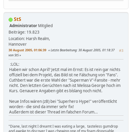
StS
Administrator
Mitglied
Beiträge: 19.823
Location: Harsh Realm,
Hannover
30 August 2005, 01:06:39
Letzte Bearbeitung
: 30 August 2005, 01:18:37
#3
von StS
:LOL:
Haben wir schon April? Jetzt mal im Ernst: Es ist rein gar nichts
offiziell bei dem Projekt, das Bild ist ne Fälschung von "Fans".
Cuthbert war die erste Wahl der "Superman V"-Fansite - mehr
nicht. Den letzten Gerüchten nach ist Melissa George hoch im
Kurs. Genauere Angaben gibt es bíslang noch nicht.
Neue Infos wären (zB) bei "Superhero Hype!" veröffentlicht
worden - die sind da immer sehr fix!
Außerdem ist dieser Thread im falschen Forum...
"Diane, last night I dreamt I was eating a large, tasteless gumdrop
and awoke to discover I was chewing one of my foam disposable