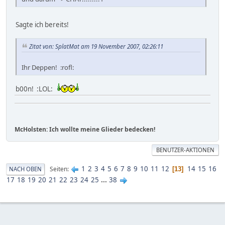
Sagte ich bereits!
Zitat von: SplatMat am 19 November 2007, 02:26:11
Ihr Deppen! :rofl:
b00n! :LOL:
McHolsten: Ich wollte meine Glieder bedecken!
BENUTZER-AKTIONEN
1
2
3
4
5
6
7
8
9
10
11
12
14
15
16
Seiten
NACH OBEN
13
17
18
19
20
21
22
23
24
25
...
38