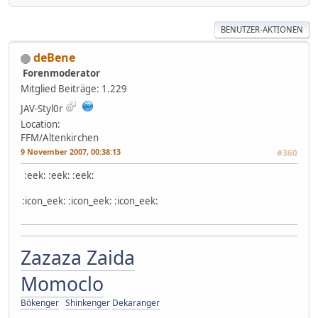
BENUTZER-AKTIONEN
deBene
Forenmoderator
Mitglied
Beiträge: 1.229
JAV-Styl0r
Location:
FFM/Altenkirchen
9 November 2007, 00:38:13
#360
:eek: :eek: :eek:
:icon_eek: :icon_eek: :icon_eek:
Zazaza Zaida
Momoclo
Bōkenger
Shinkenger
Dekaranger