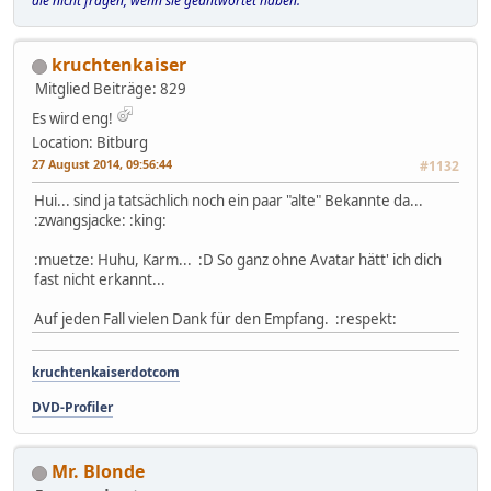
die nicht fragen, wenn sie geantwortet haben.
kruchtenkaiser
Mitglied
Beiträge: 829
Es wird eng!
Location: Bitburg
27 August 2014, 09:56:44
#1132
Hui... sind ja tatsächlich noch ein paar "alte" Bekannte da...
:zwangsjacke: :king:
:muetze: Huhu, Karm... :D So ganz ohne Avatar hätt' ich dich
fast nicht erkannt...
Auf jeden Fall vielen Dank für den Empfang. :respekt:
kruchtenkaiserdotcom
DVD-Profiler
Mr. Blonde