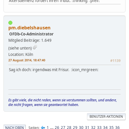
Altersdemenz fordert ihren Tribut. :thinking: :pfeif:
pm.diebelshausen
OFDb-Co-Administrator
Mitglied
Beiträge: 1.649
(siehe unten)
Location: Köln
27 August 2014, 18:47:40
#1139
Sag ich doch: irgendwas mit Frisur. :icon_mrgreen:
Es gibt viele, die nicht reden, wenn sie verstummen sollten, und andere,
die nicht fragen, wenn sie geantwortet haben.
BENUTZER-AKTIONEN
1
...
26
27
28
29
30
31
32
33
34
35
36
Seiten
NACH OBEN