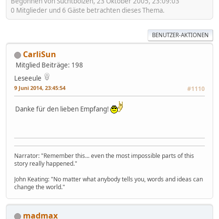
Begonnen von Suchtbolzen, 23 Oktober 2005, 23:09:03
0 Mitglieder und 6 Gäste betrachten dieses Thema.
BENUTZER-AKTIONEN
CarliSun
Mitglied
Beiträge: 198
Leseeule
9 Juni 2014, 23:45:54
#1110
Danke für den lieben Empfang!
Narrator: "Remember this... even the most impossible parts of this
story really happened."
John Keating: "No matter what anybody tells you, words and ideas can
change the world."
madmax