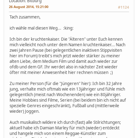
Location: Bitburg
26 August 2014, 15:21:00
#1124
Tach zusammen,
ich wähle mal diesen Weg... :king:
Ich bin der kruchtenkaiser. Die "Älteren" unter Euch kennen
mich vielleicht noch unter dem Namen kruchtenkaiser... Nach
zwei Jahren Pause (bei gelegentlichen inaktiven Stippvisiten
hier im Forum) treibt's mich jetzt wieder stärker zu meiner
alten Liebe, dem Medium Film und damit auch wieder zur
ofdb und dem GF. Ihr werdet also in nächster Zeit wieder
öfter mit meiner Anwesenheit hier rechnen müssen ;)
Zu meiner Person (für die "Jüngeren" hier): Ich bin 32 Jahre
jung, verhalte mich oftmals wie ein 13jähriger und fühle mich
gelegentlich (meist nach Wochenenden) wie ein 80jähriger.
Meine Hobbies sind Filme, Serien (bei beidem bin ich nicht auf
spezielle Genres eingeschränkt), Fußball und (mittlerweile
wieder) Joggen.
Auch musikalisch wildere ich durch (fast) alle Stilrichtungen;
aktuell habe ich Damian Marley für mich (wieder) entdeckt
und hangele mich von einem Reggae-Künstler zum