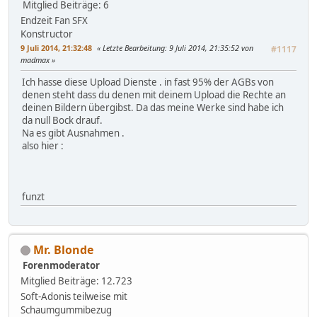
Mitglied
Beiträge: 6
Endzeit Fan SFX
Konstructor
9 Juli 2014, 21:32:48
Letzte Bearbeitung
: 9 Juli 2014, 21:35:52 von
#1117
madmax
Ich hasse diese Upload Dienste . in fast 95% der AGBs von
denen steht dass du denen mit deinem Upload die Rechte an
deinen Bildern übergibst. Da das meine Werke sind habe ich
da null Bock drauf.
Na es gibt Ausnahmen .
also hier :
funzt
Mr. Blonde
Forenmoderator
Mitglied
Beiträge: 12.723
Soft-Adonis teilweise mit
Schaumgummibezug