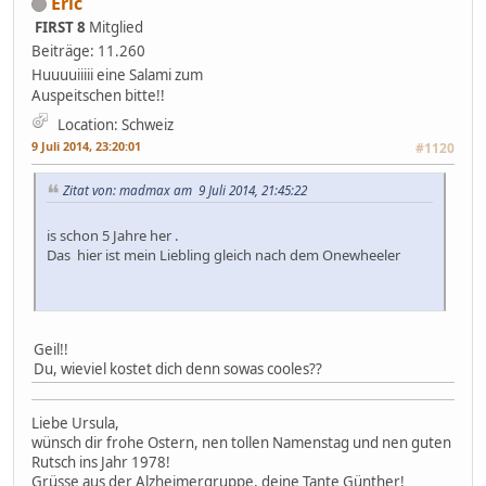
Eric
FIRST 8
Mitglied
Beiträge: 11.260
Huuuuiiiii eine Salami zum
Auspeitschen bitte!!
Location: Schweiz
9 Juli 2014, 23:20:01
#1120
Zitat von: madmax am 9 Juli 2014, 21:45:22
is schon 5 Jahre her .
Das hier ist mein Liebling gleich nach dem Onewheeler
Geil!!
Du, wieviel kostet dich denn sowas cooles??
Liebe Ursula,
wünsch dir frohe Ostern, nen tollen Namenstag und nen guten
Rutsch ins Jahr 1978!
Grüsse aus der Alzheimergruppe, deine Tante Günther!