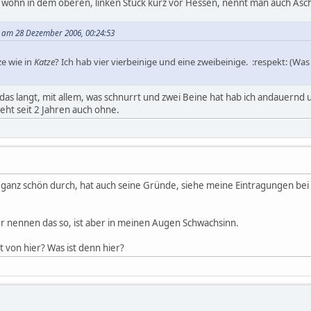
t, wohn in dem oberen, linken Stück kurz vor Hessen, nennt man auch Asc
t am 28 Dezember 2006, 00:24:53
ze wie in
Katze
? Ich hab vier vierbeinige und eine zweibeinige. :respekt: (Was
 das langt, mit allem, was schnurrt und zwei Beine hat hab ich andauern
eht seit 2 Jahren auch ohne.
ch ganz schön durch, hat auch seine Gründe, siehe meine Eintragungen bei
er nennen das so, ist aber in meinen Augen Schwachsinn.
t von hier? Was ist denn hier?