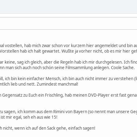
al vostellen, hab mich zwar schon vor kurzem hier angemeldet und bin au
rstellen hab ich halt gewartet. Wußte ja vorher nicht, ob es mir hier gef
 keine, sag ich gleich, aber die Regeln hab ich mir durchgelesen. Ich fin
ann man sich auch noch schön seine Filmsammlung anlegen. Coole Sache.
ill, ich bin kein einfacher Mensch, ich bin auch nicht immer zu verstehen 
ntlich lieb und nett. Zumindest manchmal!
 Gegensatz zu Euch ein Frischling, hab meinen DVD-Player erst fast genau
zu sagen, ich komm aus dem Rimini von Bayern (so nennt man unsere Gege
 ist mir egal, seh eh aus wie 15!
ch nicht, wenn ich auf den Sack gehe, einfach sagen!