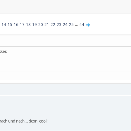
14
15
16
17
18
19
20
21
22
23
24
25
...
44
ser.
ach und nach... :icon_cool: