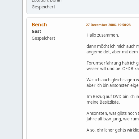
Location: Berlin
Gespeichert
Bench
27 Dezember 2006, 19:50:23
Gast
Hallo zusammen,
Gespeichert
dann möcht ich mich auch m
angemeldet, aber mit dem Vo
Forumserfahrung hab ich gar
wissen will und bei OFDB k
Was ich auch gleich sagen w
aber ich bin ansonsten eige
Im Bezug auf DVD bin ich im
meine Besitzliste.
Ansonsten, was gibts noch 
Jahre alt bzw. jung, wie rum
Also, ehrlicher gehts wirkli