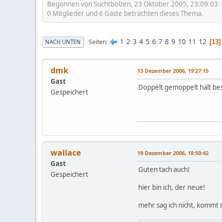
Begonnen von Suchtbolzen, 23 Oktober 2005, 23:09:03
0 Mitglieder und 6 Gäste betrachten dieses Thema.
1
2
3
4
5
6
7
8
9
10
11
12
Seiten
NACH UNTEN
13
dmk
13 Dezember 2006, 19:27:15
Gast
Doppelt gemoppelt hält bes
Gespeichert
wallace
19 Dezember 2006, 18:50:42
Gast
Guten tach auch!
Gespeichert
hier bin ich, der neue!
mehr sag ich nicht, kommt n