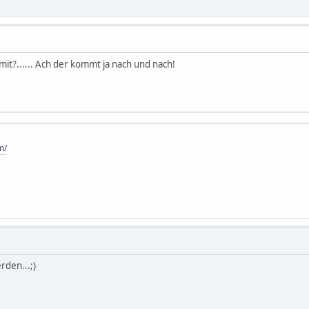
mit?...... Ach der kommt ja nach und nach!
m/
den...;)