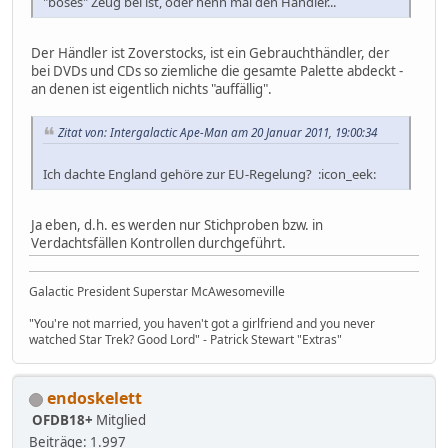
"böses" Zeug bei ist, oder nenn mal den Händler...
Der Händler ist Zoverstocks, ist ein Gebrauchthändler, der
bei DVDs und CDs so ziemliche die gesamte Palette abdeckt -
an denen ist eigentlich nichts "auffällig".
Zitat von: Intergalactic Ape-Man am 20 Januar 2011, 19:00:34
Ich dachte England gehöre zur EU-Regelung? :icon_eek:
Ja eben, d.h. es werden nur Stichproben bzw. in
Verdachtsfällen Kontrollen durchgeführt.
Galactic President Superstar McAwesomeville
"You're not married, you haven't got a girlfriend and you never
watched Star Trek? Good Lord" - Patrick Stewart "Extras"
endoskelett
OFDB18+
Mitglied
Beiträge: 1.997