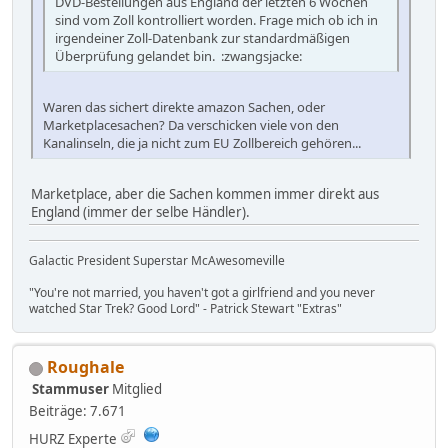
DVD-Bestellungen aus England der letzten 6 Wochen
sind vom Zoll kontrolliert worden. Frage mich ob ich in
irgendeiner Zoll-Datenbank zur standardmäßigen
Überprüfung gelandet bin. :zwangsjacke:
Waren das sichert direkte amazon Sachen, oder
Marketplacesachen? Da verschicken viele von den
Kanalinseln, die ja nicht zum EU Zollbereich gehören...
Marketplace, aber die Sachen kommen immer direkt aus
England (immer der selbe Händler).
Galactic President Superstar McAwesomeville
"You're not married, you haven't got a girlfriend and you never
watched Star Trek? Good Lord" - Patrick Stewart "Extras"
Roughale
Stammuser
Mitglied
Beiträge: 7.671
HURZ Experte