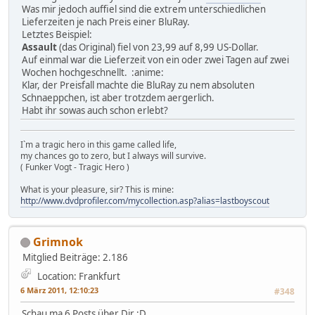
Was mir jedoch auffiel sind die extrem unterschiedlichen
Lieferzeiten je nach Preis einer BluRay.
Letztes Beispiel:
Assault
(das Original) fiel von 23,99 auf 8,99 US-Dollar.
Auf einmal war die Lieferzeit von ein oder zwei Tagen auf zwei
Wochen hochgeschnellt. :anime:
Klar, der Preisfall machte die BluRay zu nem absoluten
Schnaeppchen, ist aber trotzdem aergerlich.
Habt ihr sowas auch schon erlebt?
I`m a tragic hero in this game called life,
my chances go to zero, but I always will survive.
( Funker Vogt - Tragic Hero )
What is your pleasure, sir? This is mine:
http://www.dvdprofiler.com/mycollection.asp?alias=lastboyscout
Grimnok
Mitglied
Beiträge: 2.186
Location: Frankfurt
6 März 2011, 12:10:23
#348
Schau ma 6 Posts über Dir :D