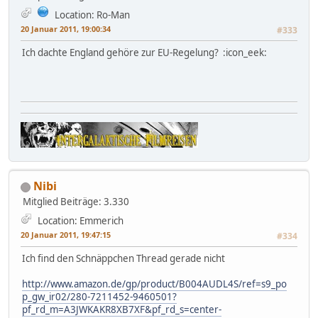
Location: Ro-Man
20 Januar 2011, 19:00:34
#333
Ich dachte England gehöre zur EU-Regelung? :icon_eek:
Nibi
Mitglied
Beiträge: 3.330
Location: Emmerich
20 Januar 2011, 19:47:15
#334
Ich find den Schnäppchen Thread gerade nicht
http://www.amazon.de/gp/product/B004AUDL4S/ref=s9_po
p_gw_ir02/280-7211452-9460501?
pf_rd_m=A3JWKAKR8XB7XF&pf_rd_s=center-