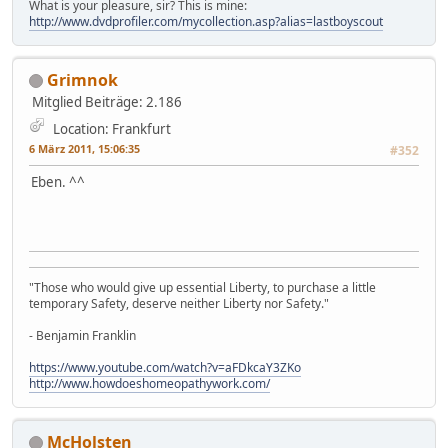
What is your pleasure, sir? This is mine:
http://www.dvdprofiler.com/mycollection.asp?alias=lastboyscout
Grimnok
Mitglied
Beiträge: 2.186
Location: Frankfurt
6 März 2011, 15:06:35
#352
Eben. ^^
"Those who would give up essential Liberty, to purchase a little
temporary Safety, deserve neither Liberty nor Safety."
- Benjamin Franklin
https://www.youtube.com/watch?v=aFDkcaY3ZKo
http://www.howdoeshomeopathywork.com/
McHolsten