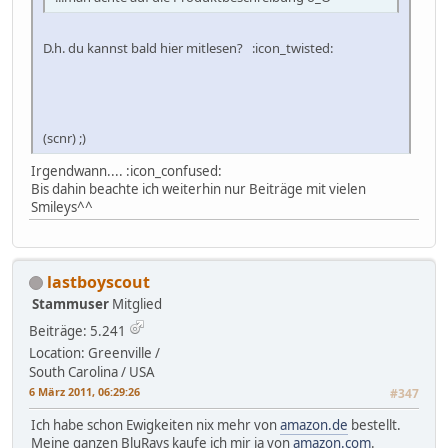
D.h. du kannst bald hier mitlesen? :icon_twisted:
(scnr) ;)
Irgendwann.... :icon_confused:
Bis dahin beachte ich weiterhin nur Beiträge mit vielen
Smileys^^
lastboyscout
Stammuser
Mitglied
Beiträge: 5.241
Location: Greenville /
South Carolina / USA
6 März 2011, 06:29:26
#347
Ich habe schon Ewigkeiten nix mehr von
amazon.de
bestellt.
Meine ganzen BluRays kaufe ich mir ja von
amazon.com
.