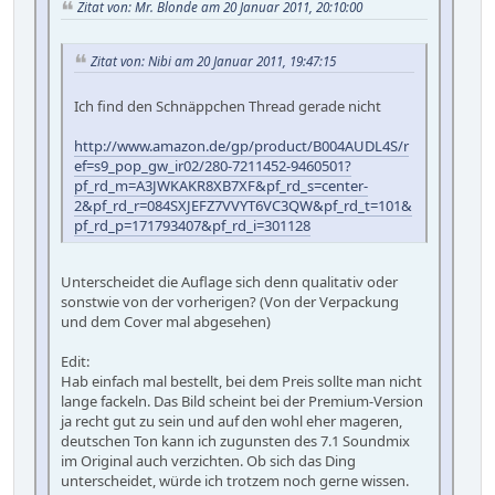
Zitat von: Mr. Blonde am 20 Januar 2011, 20:10:00
Zitat von: Nibi am 20 Januar 2011, 19:47:15
Ich find den Schnäppchen Thread gerade nicht
http://www.amazon.de/gp/product/B004AUDL4S/r
ef=s9_pop_gw_ir02/280-7211452-9460501?
pf_rd_m=A3JWKAKR8XB7XF&pf_rd_s=center-
2&pf_rd_r=084SXJEFZ7VVYT6VC3QW&pf_rd_t=101&
pf_rd_p=171793407&pf_rd_i=301128
Unterscheidet die Auflage sich denn qualitativ oder
sonstwie von der vorherigen? (Von der Verpackung
und dem Cover mal abgesehen)
Edit:
Hab einfach mal bestellt, bei dem Preis sollte man nicht
lange fackeln. Das Bild scheint bei der Premium-Version
ja recht gut zu sein und auf den wohl eher mageren,
deutschen Ton kann ich zugunsten des 7.1 Soundmix
im Original auch verzichten. Ob sich das Ding
unterscheidet, würde ich trotzem noch gerne wissen.