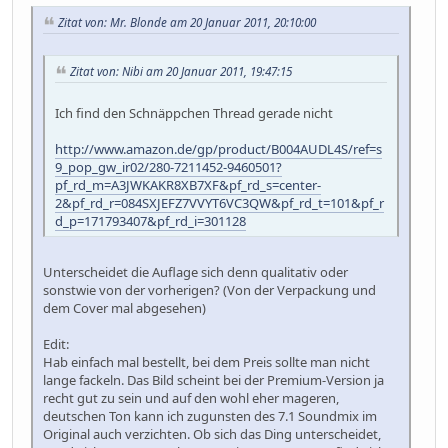
Zitat von: Mr. Blonde am 20 Januar 2011, 20:10:00
Zitat von: Nibi am 20 Januar 2011, 19:47:15
Ich find den Schnäppchen Thread gerade nicht
http://www.amazon.de/gp/product/B004AUDL4S/ref=s
9_pop_gw_ir02/280-7211452-9460501?
pf_rd_m=A3JWKAKR8XB7XF&pf_rd_s=center-
2&pf_rd_r=084SXJEFZ7VVYT6VC3QW&pf_rd_t=101&pf_r
d_p=171793407&pf_rd_i=301128
Unterscheidet die Auflage sich denn qualitativ oder
sonstwie von der vorherigen? (Von der Verpackung und
dem Cover mal abgesehen)
Edit:
Hab einfach mal bestellt, bei dem Preis sollte man nicht
lange fackeln. Das Bild scheint bei der Premium-Version ja
recht gut zu sein und auf den wohl eher mageren,
deutschen Ton kann ich zugunsten des 7.1 Soundmix im
Original auch verzichten. Ob sich das Ding unterscheidet,