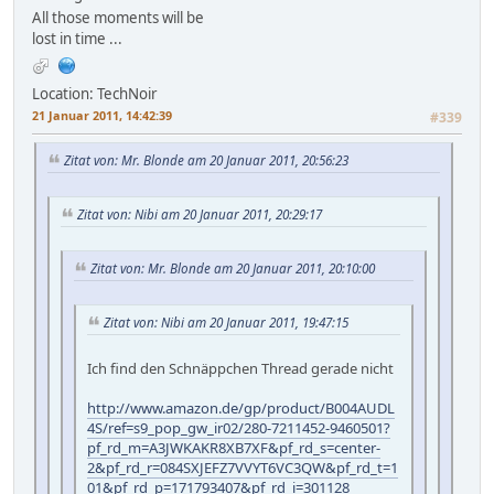
All those moments will be
lost in time ...
Location: TechNoir
21 Januar 2011, 14:42:39
#339
Zitat von: Mr. Blonde am 20 Januar 2011, 20:56:23
Zitat von: Nibi am 20 Januar 2011, 20:29:17
Zitat von: Mr. Blonde am 20 Januar 2011, 20:10:00
Zitat von: Nibi am 20 Januar 2011, 19:47:15
Ich find den Schnäppchen Thread gerade nicht
http://www.amazon.de/gp/product/B004AUDL
4S/ref=s9_pop_gw_ir02/280-7211452-9460501?
pf_rd_m=A3JWKAKR8XB7XF&pf_rd_s=center-
2&pf_rd_r=084SXJEFZ7VVYT6VC3QW&pf_rd_t=1
01&pf_rd_p=171793407&pf_rd_i=301128