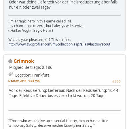
Oder war deine Lieferzeit vor der Preisreduzierung ebenfalls
nur ein oder zwei Tage?
I`m a tragic hero in this game called life,
my chances go to zero, but I always will survive.
( Funker Vogt - Tragic Hero )
What is your pleasure, sir? This is mine:
http://www.dvdprofiler.com/mycollection.asp?alias=lastboyscout
Grimnok
Mitglied
Beiträge: 2.186
Location: Frankfurt
6 März 2011, 13:47:00
#350
Vor der Reduzierung: Lieferbar. Nach der Reduzierung: 10-14
Tage. Effektive Dauer bis es verschickt wurde: 20 Tage.
"Those who would give up essential Liberty, to purchase a little
temporary Safety, deserve neither Liberty nor Safety."