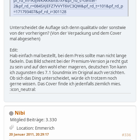
pf_rd_m=A3JWKAKR8XB7XF&pf_rd_s=center-
2&pf_rd_r=084SXJEFZ7VVYT6VC3QW&pf_rd_t=101&pf_rd_p
=171793407&pf_rd_i=301128
Unterscheidet die Auflage sich denn qualitativ oder sonstwie
von der vorherigen? (Von der Verpackung und dem Cover
mal abgesehen)
Edit:
Hab einfach mal bestellt, bei dem Preis sollte man nicht lange
fackeln. Das Bild scheint bei der Premium-Version ja recht gut
zu sein und auf den wohl eher mageren, deutschen Ton kann
ich zugunsten des 7.1 Soundmix im Original auch verzichten.
Ob sich das Ding unterscheidet, würde ich trotzem noch
gerne wissen. Das Cover finde ich jedenfalls ziemlich mies.
:icon_neutral:
Nibi
Mitglied
Beiträge: 3.330
Location: Emmerich
20 Januar 2011, 20:29:17
#336