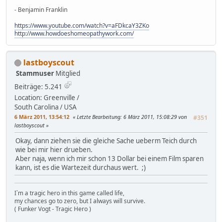
- Benjamin Franklin
https://www.youtube.com/watch?v=aFDkcaY3ZKo
http://www.howdoeshomeopathywork.com/
lastboyscout
Stammuser
Mitglied
Beiträge: 5.241
Location: Greenville /
South Carolina / USA
6 März 2011, 13:54:12
Letzte Bearbeitung
: 6 März 2011, 15:08:29 von
#351
lastboyscout
Okay, dann ziehen sie die gleiche Sache ueberm Teich durch
wie bei mir hier drueben.
Aber naja, wenn ich mir schon 13 Dollar bei einem Film sparen
kann, ist es die Wartezeit durchaus wert. ;)
I`m a tragic hero in this game called life,
my chances go to zero, but I always will survive.
( Funker Vogt - Tragic Hero )