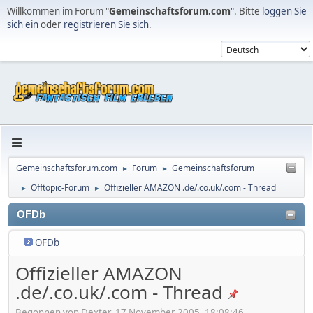
Willkommen im Forum "
Gemeinschaftsforum.com
". Bitte
loggen Sie
sich ein
oder
registrieren Sie sich
.
Gemeinschaftsforum.com
Forum
Gemeinschaftsforum
►
►
Offtopic-Forum
Offizieller AMAZON .de/.co.uk/.com - Thread
►
►
OFDb
OFDb
Offizieller AMAZON
.de/.co.uk/.com - Thread
Begonnen von Dexter, 17 November 2005, 18:08:46