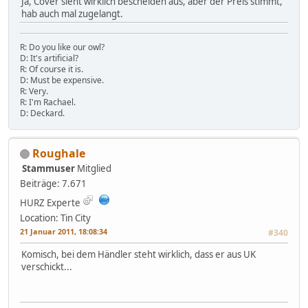
Ja, Cover sieht wirklich bescheiden aus, aber der Preis stimmt,
hab auch mal zugelangt.
R: Do you like our owl?
D: It's artificial?
R: Of course it is.
D: Must be expensive.
R: Very.
R: I'm Rachael.
D: Deckard.
Roughale
Stammuser
Mitglied
Beiträge: 7.671
HURZ Experte
Location: Tin City
21 Januar 2011, 18:08:34
#340
Komisch, bei dem Händler steht wirklich, dass er aus UK
verschickt...