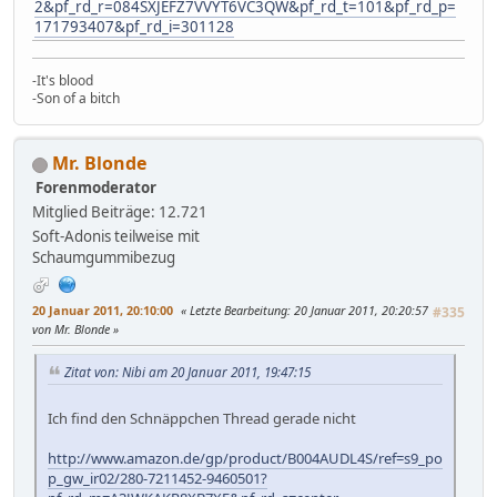
2&pf_rd_r=084SXJEFZ7VVYT6VC3QW&pf_rd_t=101&pf_rd_p=
171793407&pf_rd_i=301128
-It's blood
-Son of a bitch
Mr. Blonde
Forenmoderator
Mitglied
Beiträge: 12.721
Soft-Adonis teilweise mit
Schaumgummibezug
20 Januar 2011, 20:10:00
Letzte Bearbeitung
: 20 Januar 2011, 20:20:57
#335
von Mr. Blonde
Zitat von: Nibi am 20 Januar 2011, 19:47:15
Ich find den Schnäppchen Thread gerade nicht
http://www.amazon.de/gp/product/B004AUDL4S/ref=s9_po
p_gw_ir02/280-7211452-9460501?