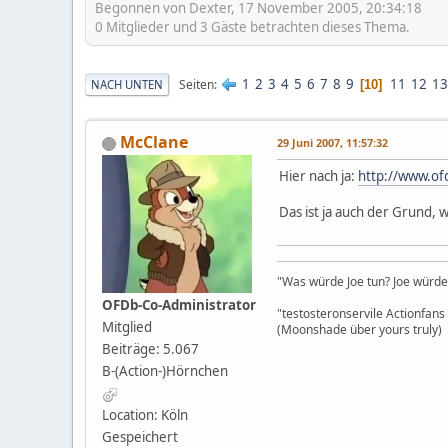
Begonnen von Dexter, 17 November 2005, 20:34:18
0 Mitglieder und 3 Gäste betrachten dieses Thema.
1
2
3
4
5
6
7
8
9
11
12
13
Seiten
NACH UNTEN
10
McClane
29 Juni 2007, 11:57:32
Hier nach ja:
http://www.o
Das ist ja auch der Grund, 
"Was würde Joe tun? Joe würde 
OFDb-Co-Administrator
"testosteronservile Actionfan
Mitglied
(Moonshade über yours truly)
Beiträge: 5.067
B-(Action-)Hörnchen
Location: Köln
Gespeichert