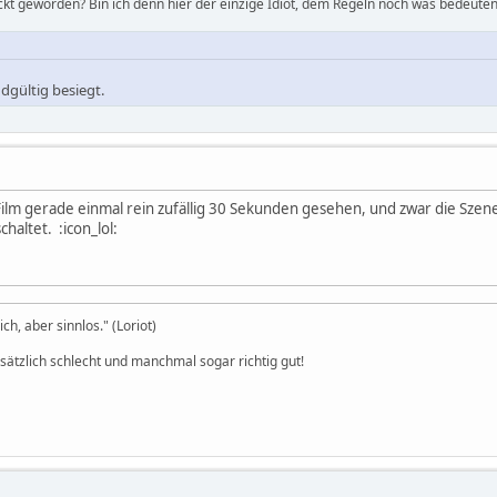
ckt geworden? Bin ich denn hier der einzige Idiot, dem Regeln noch was bedeuten
dgültig besiegt.
lm gerade einmal rein zufällig 30 Sekunden gesehen, und zwar die Szene, 
haltet. :icon_lol:
h, aber sinnlos." (Loriot)
dsätzlich schlecht und manchmal sogar richtig gut!