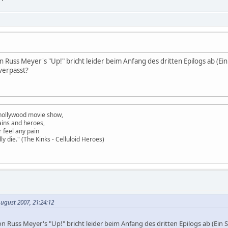
uss Meyer's "Up!" bricht leider beim Anfang des dritten Epilogs ab (Ein 
verpasst?
 hollywood movie show,
lains and heroes,
 feel any pain
ly die." (The Kinks - Celluloid Heroes)
August 2007, 21:24:12
Russ Meyer's "Up!" bricht leider beim Anfang des dritten Epilogs ab (Ein Sa