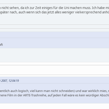
 nicht sehen, da ich zur Zeit einiges für die Uni machen muss. Ich habe
später nach, auch wenn sich das jetzt alles weniger vielversprechend anhör
ft
i 2007, 12:04:19
entlich auch logisch, viel kann man nicht schneiden) und war wirklich mies,
ene Film in der ARTE-Trashreihe, auf jeden Fall wäre es kein würdiger Absch