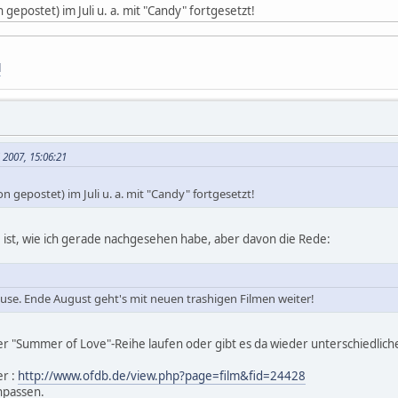
 gepostet) im Juli u. a. mit "Candy" fortgesetzt!
d
 2007, 15:06:21
n gepostet) im Juli u. a. mit "Candy" fortgesetzt!
t, wie ich gerade nachgesehen habe, aber davon die Rede:
se. Ende August geht's mit neuen trashigen Filmen weiter!
der "Summer of Love"-Reihe laufen oder gibt es da wieder unterschiedlic
er :
http://www.ofdb.de/view.php?page=film&fid=24428
npassen.