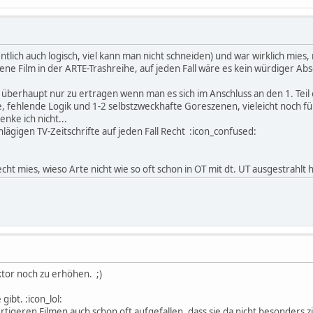
ntlich auch logisch, viel kann man nicht schneiden) und war wirklich mies
ne Film in der ARTE-Trashreihe, auf jeden Fall wäre es kein würdiger Abs
n überhaupt nur zu ertragen wenn man es sich im Anschluss an den 1. Tei
ile, fehlende Logik und 1-2 selbstzweckhafte Goreszenen, vieleicht noch 
nke ich nicht...
hlägigen TV-Zeitschrifte auf jeden Fall Recht :icon_confused:
ht mies, wieso Arte nicht wie so oft schon in OT mit dt. UT ausgestrahlt ha
tor noch zu erhöhen. ;)
gibt. :icon_lol:
wertigeren Filmen auch schon oft aufgefallen, dass sie da nicht besonders