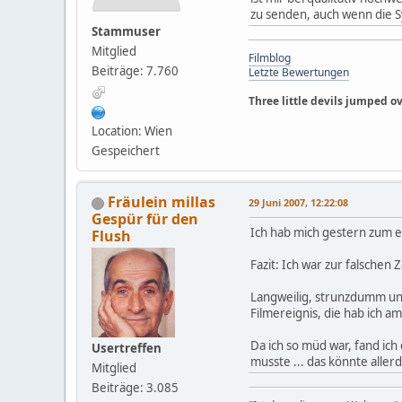
zu senden, auch wenn die Sy
Stammuser
Mitglied
Filmblog
Beiträge: 7.760
Letzte Bewertungen
Three little devils jumped ove
Location: Wien
Gespeichert
Fräulein millas
29 Juni 2007, 12:22:08
Gespür für den
Ich hab mich gestern zum e
Flush
Fazit: Ich war zur falschen 
Langweilig, strunzdumm und
Filmereignis, die hab ich a
Da ich so müd war, fand ic
Usertreffen
musste ... das könnte aller
Mitglied
Beiträge: 3.085