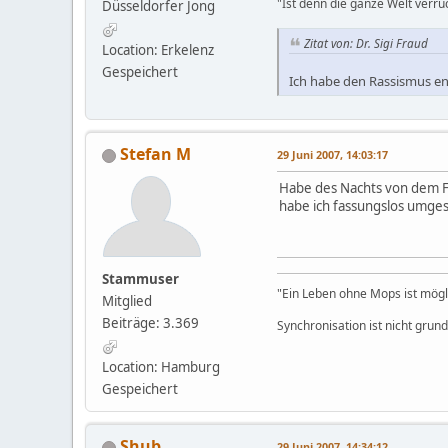
"Ist denn die ganze Welt verrü
Düsseldorfer Jong
Zitat von: Dr. Sigi Fraud
Location: Erkelenz
Gespeichert
Ich habe den Rassismus en
Stefan M
29 Juni 2007, 14:03:17
Habe des Nachts von dem Fi
habe ich fassungslos umgesc
Stammuser
"Ein Leben ohne Mops ist möglic
Mitglied
Beiträge: 3.369
Synchronisation ist nicht grun
Location: Hamburg
Gespeichert
Shub
29 Juni 2007, 14:34:12