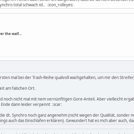
nchro total schwach ist.. :icon_rolleyes:
r the wall...
rsten mal bei der Trash-Reihe qualvoll wachgehalten, um mir den Streife
Zeit am falschen Ort.
 noch nicht mal mit nem vernünfttgen Gore-Anteil. Aber vielleicht ergab
m Ende dann leider verpennt :scar:
h die dt. Synchro noch ganz angenehm (nicht wegen der Qualität, sonder 
dings auch das Einschlafen erklären). Gewundert hat es mch aber auch, das 