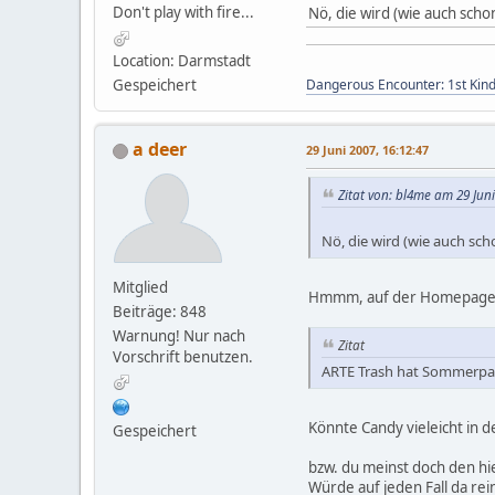
Don't play with fire...
Nö, die wird (wie auch schon
Location: Darmstadt
Dangerous Encounter: 1st Kin
Gespeichert
a deer
29 Juni 2007, 16:12:47
Zitat von: bl4me am 29 Juni
Nö, die wird (wie auch scho
Mitglied
Hmmm, auf der Homepage is
Beiträge: 848
Warnung! Nur nach
Zitat
Vorschrift benutzen.
ARTE Trash hat Sommerpau
Könnte Candy vieleicht in 
Gespeichert
bzw. du meinst doch den hi
Würde auf jeden Fall da rei