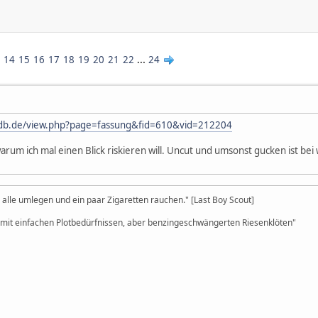
14
15
16
17
18
19
20
21
22
...
24
fdb.de/view.php?page=fassung&fid=610&vid=212204
warum ich mal einen Blick riskieren will. Uncut und umsonst gucken ist b
alle umlegen und ein paar Zigaretten rauchen." [Last Boy Scout]
s mit einfachen Plotbedürfnissen, aber benzingeschwängerten Riesenklöten"