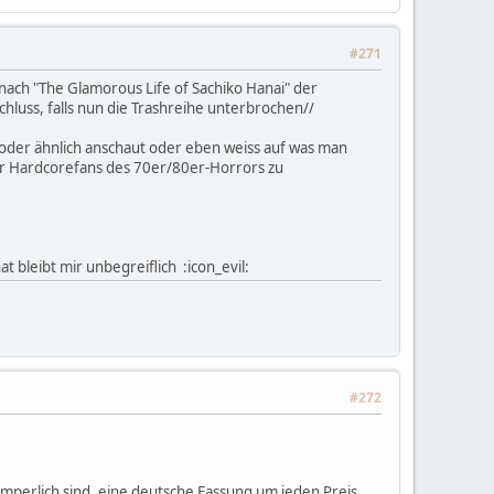
#271
, nach "The Glamorous Life of Sachiko Hanai" der
chluss, falls nun die Trashreihe unterbrochen//
l oder ähnlich anschaut oder eben weiss auf was man
für Hardcorefans des 70er/80er-Horrors zu
t bleibt mir unbegreiflich :icon_evil:
#272
 zimperlich sind, eine deutsche Fassung um jeden Preis