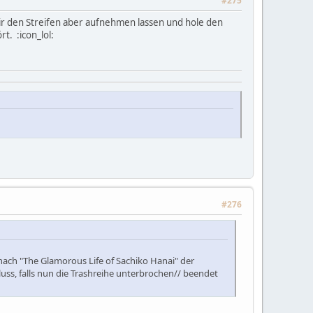
#275
 mir den Streifen aber aufnehmen lassen und hole den
t. :icon_lol:
#276
 nach "The Glamorous Life of Sachiko Hanai" der
luss, falls nun die Trashreihe unterbrochen// beendet